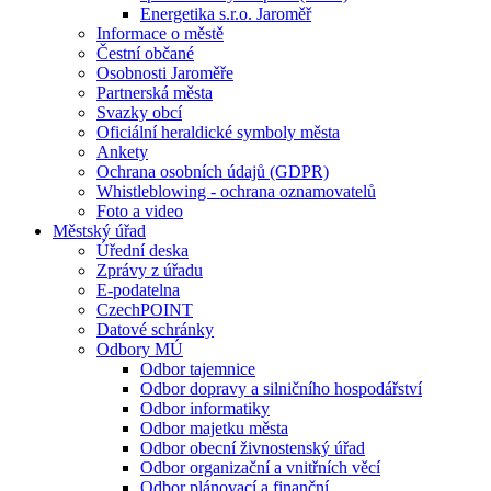
Energetika s.r.o. Jaroměř
Informace o městě
Čestní občané
Osobnosti Jaroměře
Partnerská města
Svazky obcí
Oficiální heraldické symboly města
Ankety
Ochrana osobních údajů (GDPR)
Whistleblowing - ochrana oznamovatelů
Foto a video
Městský úřad
Úřední deska
Zprávy z úřadu
E-podatelna
CzechPOINT
Datové schránky
Odbory MÚ
Odbor tajemnice
Odbor dopravy a silničního hospodářství
Odbor informatiky
Odbor majetku města
Odbor obecní živnostenský úřad
Odbor organizační a vnitřních věcí
Odbor plánovací a finanční