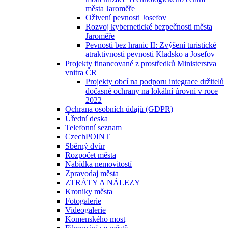
města Jaroměře
Oživení pevnosti Josefov
Rozvoj kybernetické bezpečnosti města
Jaroměře
Pevnosti bez hranic II: Zvýšení turistické
atraktivnosti pevnosti Kladsko a Josefov
Projekty financované z prostředků Ministerstva
vnitra ČR
Projekty obcí na podporu integrace držitelů
dočasné ochrany na lokální úrovni v roce
2022
Ochrana osobních údajů (GDPR)
Úřední deska
Telefonní seznam
CzechPOINT
Sběrný dvůr
Rozpočet města
Nabídka nemovitostí
Zpravodaj města
ZTRÁTY A NÁLEZY
Kroniky města
Fotogalerie
Videogalerie
Komenského most