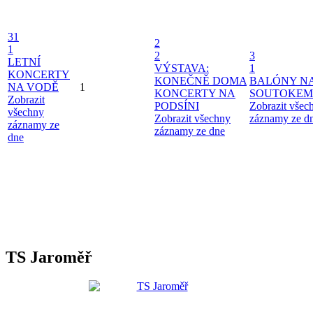
31
2
1
2
3
LETNÍ
VÝSTAVA:
1
KONCERTY
KONEČNĚ DOMA
BALÓNY N
NA VODĚ
1
KONCERTY NA
SOUTOKEM
Zobrazit
PODSÍNI
Zobrazit všec
všechny
Zobrazit všechny
záznamy ze d
záznamy ze
záznamy ze dne
dne
TS Jaroměř