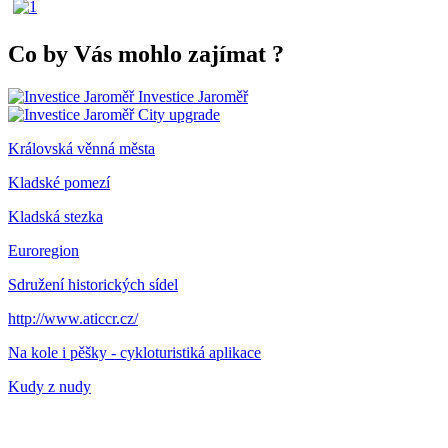
Co by Vás mohlo zajímat
?
Investice Jaroměř
City upgrade
Královská věnná města
Kladské pomezí
Kladská stezka
Euroregion
Sdružení historických sídel
http://www.aticcr.cz/
Na kole i pěšky - cykloturistiká aplikace
Kudy z nudy