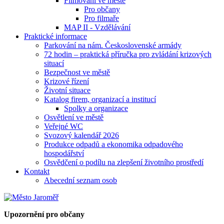
Filmování ve městě
Pro občany
Pro filmaře
MAP II - Vzdělávání
Praktické informace
Parkování na nám. Československé armády
72 hodin – praktická příručka pro zvládání krizových
situací
Bezpečnost ve městě
Krizové řízení
Životní situace
Katalog firem, organizací a institucí
Spolky a organizace
Osvětlení ve městě
Veřejné WC
Svozový kalendář 2026
Produkce odpadů a ekonomika odpadového
hospodářství
Osvědčení o podílu na zlepšení životního prostředí
Kontakt
Abecední seznam osob
Upozornění pro občany