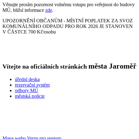
Věnujte prosím pozornost volnému vstupu pro veřejnost do budovy
MÚ, bližsí informace
zde
.
UPOZORNĚNÍ OBČANŮM - MÍSTNÍ POPLATEK ZA SVOZ
KOMUNÁLNÍHO ODPADU PRO ROK 2026 JE STANOVEN
V ČÁSTCE 700 Kč/osobu
města
Jaroměř
Vítejte na oficiálních stránkách
úřední deska
rezervační systém
odbory MÚ
městská policie
Mapa webu
Verze pro seniory