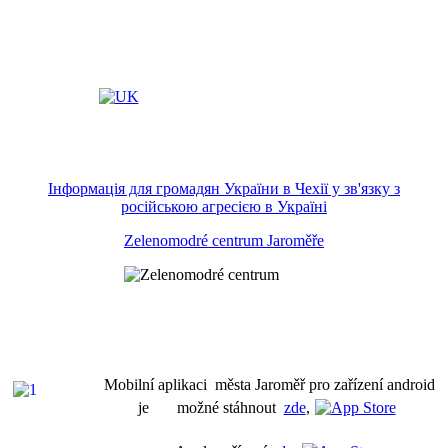
Інформація для громадян України в Чехії у зв'язку з
російською агресією в Україні
Zelenomodré centrum Jaroměře
Mobilní aplikaci města Jaroměř pro zařízení android
je možné stáhnout
zde
,