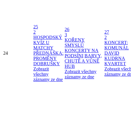
25
26
2
27
3
HOSPODSKÝ
2
KOŘENY
KVÍZ U
KONCERT:
SMYSLŮ
MATCHY
KOMUNÁL
KONCERTY NA
24
PŘEDNÁŠKA:
DAVID
PODSÍNI
BARVY,
PROMĚNY
KUDRNA
CHUTĚ A VŮNĚ
DOBRUŠKY
KVARTET
HUB
Zobrazit
Zobrazit všec
Zobrazit všechny
všechny
záznamy ze d
záznamy ze dne
záznamy ze dne