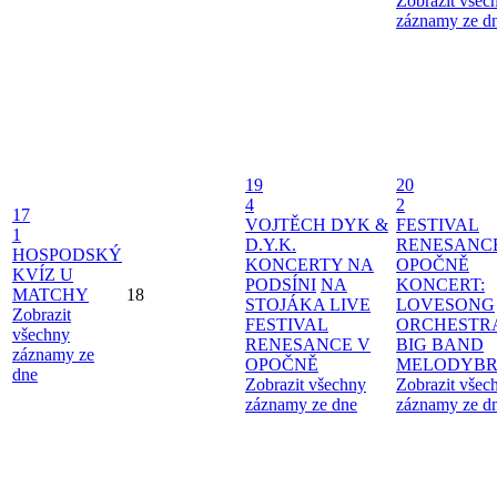
Zobrazit všec
záznamy ze d
19
20
4
2
17
VOJTĚCH DYK &
FESTIVAL
1
D.Y.K.
RENESANC
HOSPODSKÝ
KONCERTY NA
OPOČNĚ
KVÍZ U
PODSÍNI
NA
KONCERT:
MATCHY
18
STOJÁKA LIVE
LOVESONG
Zobrazit
FESTIVAL
ORCHESTR
všechny
RENESANCE V
BIG BAND
záznamy ze
OPOČNĚ
MELODYBR
dne
Zobrazit všechny
Zobrazit všec
záznamy ze dne
záznamy ze d