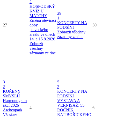
2
HOSPODSKÝ
KVÍZ U
29
MATCHY
1
Změna otevírací
KONCERTY NA
27
doby
30
PODSÍNI
plaveckého
Zobrazit všechny
areálu ve dnech
záznamy ze dne
14. a 15.8.2026
Zobrazit
všechny
záznamy ze dne
3
5
2
2
KOŘENY
KONCERTY NA
SMYSLŮ
PODSÍNI
Harmonogram
VÝSTAVA A
akcí 2026
VERNISÁŽ: 55.
4
6
Archeopark
ROČNÍK
Všestary
RATIBOŘICKÉHO