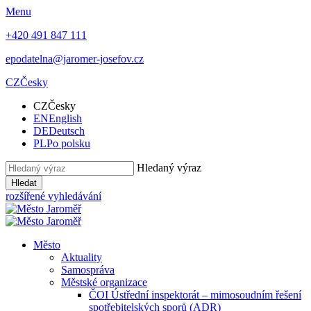
Menu
+420 491 847 111
epodatelna@jaromer-josefov.cz
CZ
Česky
CZ
Česky
EN
English
DE
Deutsch
PL
Po polsku
Hledaný výraz
Hledat
rozšířené vyhledávání
Město
Aktuality
Samospráva
Městské organizace
ČOI Ústřední inspektorát – mimosoudním řešení
spotřebitelských sporů (ADR)