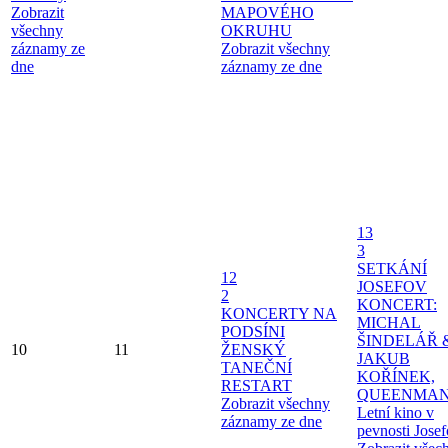
Zobrazit
MAPOVÉHO
všechny
OKRUHU
záznamy ze
Zobrazit všechny
dne
záznamy ze dne
13
3
SETKÁNÍ
12
JOSEFOV
2
KONCERT:
KONCERTY NA
MICHAL
PODSÍNI
ŠINDELÁŘ 
10
11
ŽENSKÝ
JAKUB
TANEČNÍ
KOŘÍNEK,
RESTART
QUEENMAN
Zobrazit všechny
Letní kino v
záznamy ze dne
pevnosti Jose