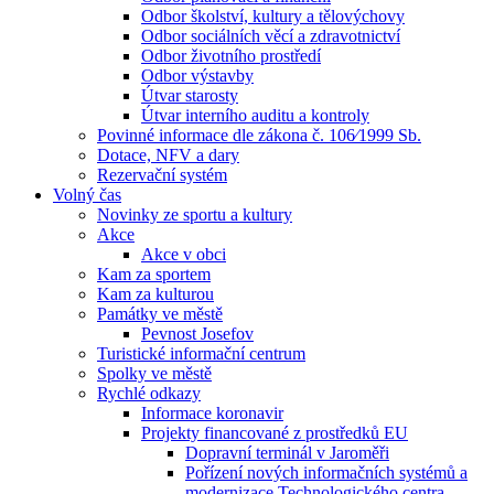
Odbor školství, kultury a tělovýchovy
Odbor sociálních věcí a zdravotnictví
Odbor životního prostředí
Odbor výstavby
Útvar starosty
Útvar interního auditu a kontroly
Povinné informace dle zákona č. 106⁄1999 Sb.
Dotace, NFV a dary
Rezervační systém
Volný čas
Novinky ze sportu a kultury
Akce
Akce v obci
Kam za sportem
Kam za kulturou
Památky ve městě
Pevnost Josefov
Turistické informační centrum
Spolky ve městě
Rychlé odkazy
Informace koronavir
Projekty financované z prostředků EU
Dopravní terminál v Jaroměři
Pořízení nových informačních systémů a
modernizace Technologického centra