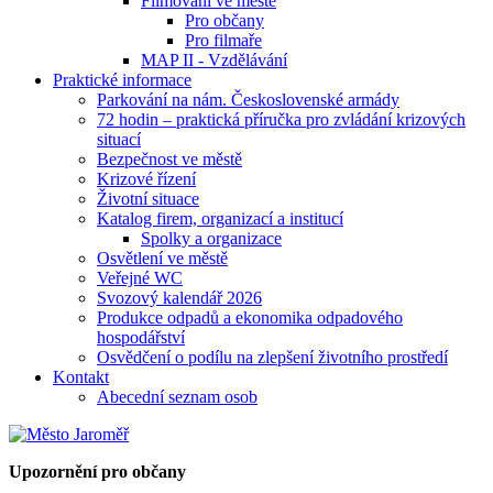
Filmování ve městě
Pro občany
Pro filmaře
MAP II - Vzdělávání
Praktické informace
Parkování na nám. Československé armády
72 hodin – praktická příručka pro zvládání krizových
situací
Bezpečnost ve městě
Krizové řízení
Životní situace
Katalog firem, organizací a institucí
Spolky a organizace
Osvětlení ve městě
Veřejné WC
Svozový kalendář 2026
Produkce odpadů a ekonomika odpadového
hospodářství
Osvědčení o podílu na zlepšení životního prostředí
Kontakt
Abecední seznam osob
Upozornění pro občany