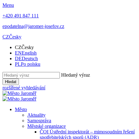
Menu
+420 491 847 111
epodatelna@jaromer-josefov.cz
CZ
Česky
CZ
Česky
EN
English
DE
Deutsch
PL
Po polsku
Hledaný výraz
Hledat
rozšířené vyhledávání
Město
Aktuality
Samospráva
Městské organizace
ČOI Ústřední inspektorát – mimosoudním řešení
spotřebitelských sporů (ADR)