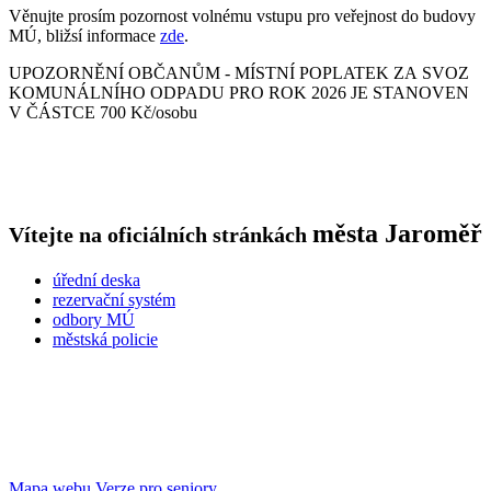
Věnujte prosím pozornost volnému vstupu pro veřejnost do budovy
MÚ, bližsí informace
zde
.
UPOZORNĚNÍ OBČANŮM - MÍSTNÍ POPLATEK ZA SVOZ
KOMUNÁLNÍHO ODPADU PRO ROK 2026 JE STANOVEN
V ČÁSTCE 700 Kč/osobu
města
Jaroměř
Vítejte na oficiálních stránkách
úřední deska
rezervační systém
odbory MÚ
městská policie
Mapa webu
Verze pro seniory