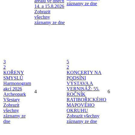
areálu ve dnech
záznamy ze dne
14. a 15.8.2026
Zobrazit
všechny
záznamy ze dne
3
5
2
2
KOŘENY
KONCERTY NA
SMYSLŮ
PODSÍNI
Harmonogram
VÝSTAVA A
akcí 2026
VERNISÁŽ: 55.
4
6
Archeopark
ROČNÍK
Všestary
RATIBOŘICKÉHO
Zobrazit
MAPOVÉHO
všechny
OKRUHU
záznamy ze
Zobrazit všechny
dne
záznamy ze dne