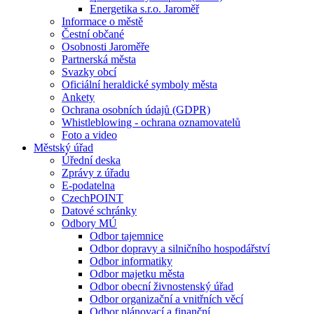
Energetika s.r.o. Jaroměř
Informace o městě
Čestní občané
Osobnosti Jaroměře
Partnerská města
Svazky obcí
Oficiální heraldické symboly města
Ankety
Ochrana osobních údajů (GDPR)
Whistleblowing - ochrana oznamovatelů
Foto a video
Městský úřad
Úřední deska
Zprávy z úřadu
E-podatelna
CzechPOINT
Datové schránky
Odbory MÚ
Odbor tajemnice
Odbor dopravy a silničního hospodářství
Odbor informatiky
Odbor majetku města
Odbor obecní živnostenský úřad
Odbor organizační a vnitřních věcí
Odbor plánovací a finanční