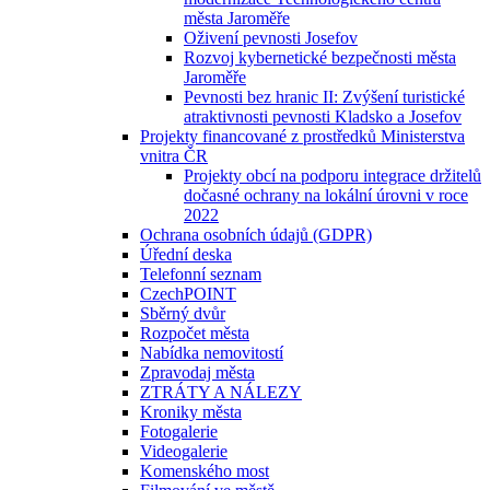
města Jaroměře
Oživení pevnosti Josefov
Rozvoj kybernetické bezpečnosti města
Jaroměře
Pevnosti bez hranic II: Zvýšení turistické
atraktivnosti pevnosti Kladsko a Josefov
Projekty financované z prostředků Ministerstva
vnitra ČR
Projekty obcí na podporu integrace držitelů
dočasné ochrany na lokální úrovni v roce
2022
Ochrana osobních údajů (GDPR)
Úřední deska
Telefonní seznam
CzechPOINT
Sběrný dvůr
Rozpočet města
Nabídka nemovitostí
Zpravodaj města
ZTRÁTY A NÁLEZY
Kroniky města
Fotogalerie
Videogalerie
Komenského most