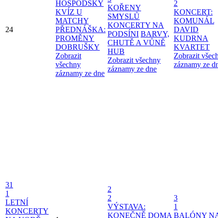
HOSPODSKÝ
2
KOŘENY
KVÍZ U
KONCERT:
SMYSLŮ
MATCHY
KOMUNÁL
KONCERTY NA
24
PŘEDNÁŠKA:
DAVID
PODSÍNI
BARVY,
PROMĚNY
KUDRNA
CHUTĚ A VŮNĚ
DOBRUŠKY
KVARTET
HUB
Zobrazit
Zobrazit všec
Zobrazit všechny
všechny
záznamy ze d
záznamy ze dne
záznamy ze dne
31
2
1
2
3
LETNÍ
VÝSTAVA:
1
KONCERTY
KONEČNĚ DOMA
BALÓNY N