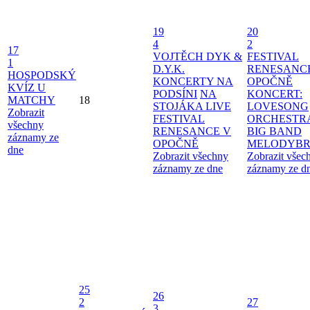
19
20
4
2
17
VOJTĚCH DYK &
FESTIVAL
1
D.Y.K.
RENESANC
HOSPODSKÝ
KONCERTY NA
OPOČNĚ
KVÍZ U
PODSÍNI
NA
KONCERT:
MATCHY
18
STOJÁKA LIVE
LOVESONG
Zobrazit
FESTIVAL
ORCHESTR
všechny
RENESANCE V
BIG BAND
záznamy ze
OPOČNĚ
MELODYBR
dne
Zobrazit všechny
Zobrazit všec
záznamy ze dne
záznamy ze d
25
26
2
27
3