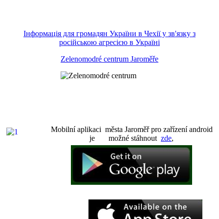
Інформація для громадян України в Чехії у зв'язку з
російською агресією в Україні
Zelenomodré centrum Jaroměře
Mobilní aplikaci města Jaroměř pro zařízení android
je možné stáhnout
zde
,