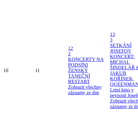
13
3
SETKÁNÍ
12
JOSEFOV
2
KONCERT:
KONCERTY NA
MICHAL
PODSÍNI
ŠINDELÁŘ 
10
11
ŽENSKÝ
JAKUB
TANEČNÍ
KOŘÍNEK,
RESTART
QUEENMAN
Zobrazit všechny
Letní kino v
záznamy ze dne
pevnosti Jose
Zobrazit všec
záznamy ze d