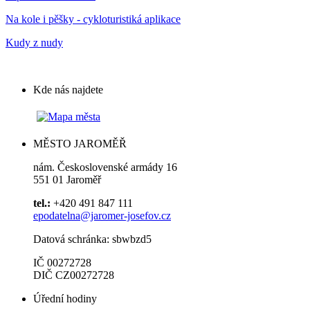
Na kole i pěšky - cykloturistiká aplikace
Kudy z nudy
Kde nás najdete
MĚSTO JAROMĚŘ
nám. Československé armády 16
551 01 Jaroměř
tel.:
+420 491 847 111
epodatelna@jaromer-josefov.cz
Datová schránka: sbwbzd5
IČ 00272728
DIČ CZ00272728
Úřední hodiny