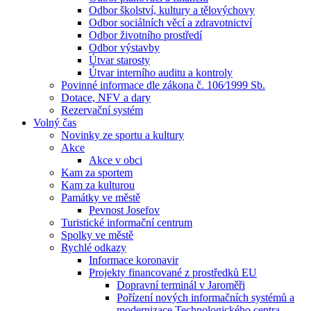
Odbor školství, kultury a tělovýchovy
Odbor sociálních věcí a zdravotnictví
Odbor životního prostředí
Odbor výstavby
Útvar starosty
Útvar interního auditu a kontroly
Povinné informace dle zákona č. 106⁄1999 Sb.
Dotace, NFV a dary
Rezervační systém
Volný čas
Novinky ze sportu a kultury
Akce
Akce v obci
Kam za sportem
Kam za kulturou
Památky ve městě
Pevnost Josefov
Turistické informační centrum
Spolky ve městě
Rychlé odkazy
Informace koronavir
Projekty financované z prostředků EU
Dopravní terminál v Jaroměři
Pořízení nových informačních systémů a
modernizace Technologického centra