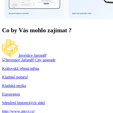
Co by Vás mohlo zajímat
?
Investice Jaroměř
City upgrade
Královská věnná města
Kladské pomezí
Kladská stezka
Euroregion
Sdružení historických sídel
http://www.aticcr.cz/