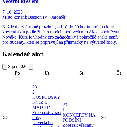
Večerní kreslení
7. 10. 2025
Místo konání:
Bastion IV - Jaroměř
Každé úterý (kromě prázdnin) od 18 do 20 hodin probíhá kurz
kreslení aktu podle živého modelu pod vedením Akad. soch Petra
Nováka. Kurz je vhodný pro začátečníky i pokročilé a také např.
pro studenty, kteří se připravují na přijímačky na výtvarné školy.
Kalendář akcí
Srpen
2026
Po
Út
St
Čt
28
2
HOSPODSKÝ
KVÍZ U
29
MATCHY
1
Změna otevírací
KONCERTY NA
27
doby
30
PODSÍNI
plaveckého
Zobrazit všechny