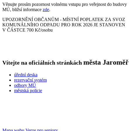
Věnujte prosím pozornost volnému vstupu pro veřejnost do budovy
MÚ, bližsí informace
zde
.
UPOZORNĚNÍ OBČANŮM - MÍSTNÍ POPLATEK ZA SVOZ
KOMUNÁLNÍHO ODPADU PRO ROK 2026 JE STANOVEN
V ČÁSTCE 700 Kč/osobu
města
Jaroměř
Vítejte na oficiálních stránkách
úřední deska
rezervační systém
odbory MÚ
městská policie
Mapa webu
Verze pro seniory