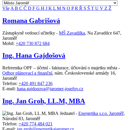
Vše
A
B
C
Č
D
F
G
H
J
K
L
M
N
O
P
R
Ř
S
Š
T
U
V
Z
Ž
Romana Gabrišová
Zástupkyně vedoucí učitelky -
MŠ Zavadilka
,
Na Zavadilce 647,
Jaroměř
Mobil:
+420 730 872 684
Ing. Hana Gajdošová
Referentka OPF – účetní - fakturace, účtování o majetku města -
Odbor plánovací a finanční
,
nám. Československé armády 16,
Jaroměř
Telefon:
+420 491 847 236
E-mail:
hana.gajdosova@jaromer-josefov.cz
Ing. Jan Groh, LL.M, MBA
Jednatel -
Energetika s.r.o. Jaroměř
,
Národní 83, Jaroměř
Telefon:
+420 774 484 021
E-mail:
jan.groh@energetikajaromer.cz