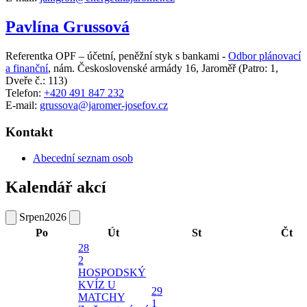
Pavlína Grussová
Referentka OPF – účetní, peněžní styk s bankami -
Odbor plánovací
a finanční
,
nám. Československé armády 16, Jaroměř
(Patro: 1,
Dveře č.: 113)
Telefon:
+420 491 847 232
E-mail:
grussova@jaromer-josefov.cz
Kontakt
Abecední seznam osob
Kalendář akcí
Srpen
2026
Po
Út
St
Čt
28
2
HOSPODSKÝ
KVÍZ U
29
MATCHY
1