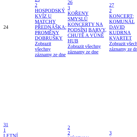
26
2
27
3
HOSPODSKÝ
2
KOŘENY
KVÍZ U
KONCERT:
SMYSLŮ
MATCHY
KOMUNÁL
KONCERTY NA
24
PŘEDNÁŠKA:
DAVID
PODSÍNI
BARVY,
PROMĚNY
KUDRNA
CHUTĚ A VŮNĚ
DOBRUŠKY
KVARTET
HUB
Zobrazit
Zobrazit všec
Zobrazit všechny
všechny
záznamy ze d
záznamy ze dne
záznamy ze dne
31
2
1
2
3
LETNÍ