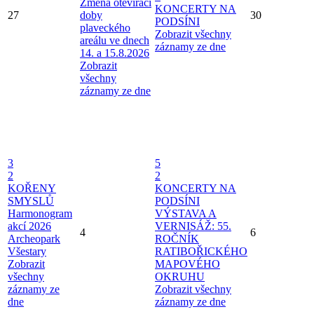
Změna otevírací
KONCERTY NA
27
doby
30
PODSÍNI
plaveckého
Zobrazit všechny
areálu ve dnech
záznamy ze dne
14. a 15.8.2026
Zobrazit
všechny
záznamy ze dne
3
5
2
2
KOŘENY
KONCERTY NA
SMYSLŮ
PODSÍNI
Harmonogram
VÝSTAVA A
akcí 2026
VERNISÁŽ: 55.
4
6
Archeopark
ROČNÍK
Všestary
RATIBOŘICKÉHO
Zobrazit
MAPOVÉHO
všechny
OKRUHU
záznamy ze
Zobrazit všechny
dne
záznamy ze dne