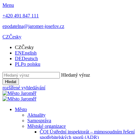
Menu
+420 491 847 111
epodatelna@jaromer-josefov.cz
CZ
Česky
CZ
Česky
EN
English
DE
Deutsch
PL
Po polsku
Hledaný výraz
Hledat
rozšířené vyhledávání
Město
Aktuality
Samospráva
Městské organizace
ČOI Ústřední inspektorát – mimosoudním řešení
spotřebitelských sporů (ADR)