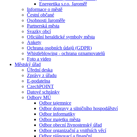
Energetika s.r.o. Jaroměř
Informace o městě
Čestní občané
Osobnosti Jaroměře
Partnerská města
Svazky obcí
Oficiální heraldické symboly města
Ankety
Ochrana osobních údajů (GDPR)
Whistleblowing - ochrana oznamovatelů
Foto a video
Městský úřad
Úřední deska
Zprávy z úřadu
E-podatelna
CzechPOINT
Datové schránky
Odbory MÚ
Odbor tajemnice
Odbor dopravy a silničního hospodářství
Odbor informatiky
Odbor majetku města
Odbor obecní živnostenský úřad
Odbor organizační a vnitřních věcí
Odbor plánovací a finanční