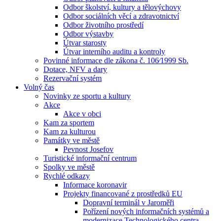
Odbor školství, kultury a tělovýchovy
Odbor sociálních věcí a zdravotnictví
Odbor životního prostředí
Odbor výstavby
Útvar starosty
Útvar interního auditu a kontroly
Povinné informace dle zákona č. 106⁄1999 Sb.
Dotace, NFV a dary
Rezervační systém
Volný čas
Novinky ze sportu a kultury
Akce
Akce v obci
Kam za sportem
Kam za kulturou
Památky ve městě
Pevnost Josefov
Turistické informační centrum
Spolky ve městě
Rychlé odkazy
Informace koronavir
Projekty financované z prostředků EU
Dopravní terminál v Jaroměři
Pořízení nových informačních systémů a
modernizace Technologického centra