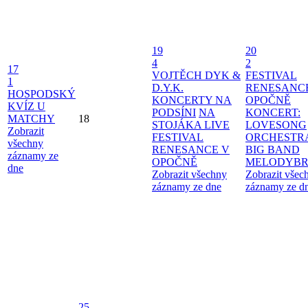
19
20
4
2
17
VOJTĚCH DYK &
FESTIVAL
1
D.Y.K.
RENESANC
HOSPODSKÝ
KONCERTY NA
OPOČNĚ
KVÍZ U
PODSÍNI
NA
KONCERT:
MATCHY
18
STOJÁKA LIVE
LOVESONG
Zobrazit
FESTIVAL
ORCHESTR
všechny
RENESANCE V
BIG BAND
záznamy ze
OPOČNĚ
MELODYBR
dne
Zobrazit všechny
Zobrazit všec
záznamy ze dne
záznamy ze d
25