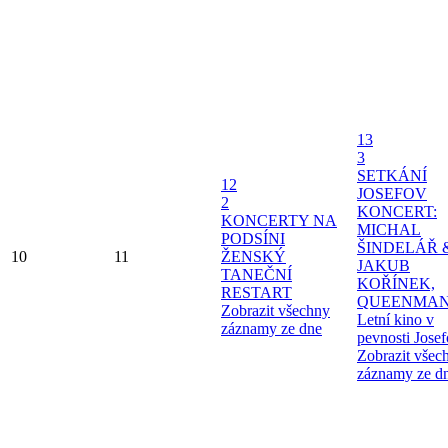
13
3
SETKÁNÍ
12
JOSEFOV
2
KONCERT:
KONCERTY NA
MICHAL
PODSÍNI
ŠINDELÁŘ 
10
11
ŽENSKÝ
JAKUB
TANEČNÍ
KOŘÍNEK,
RESTART
QUEENMAN
Zobrazit všechny
Letní kino v
záznamy ze dne
pevnosti Jose
Zobrazit všec
záznamy ze d