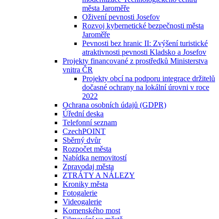
města Jaroměře
Oživení pevnosti Josefov
Rozvoj kybernetické bezpečnosti města
Jaroměře
Pevnosti bez hranic II: Zvýšení turistické
atraktivnosti pevnosti Kladsko a Josefov
Projekty financované z prostředků Ministerstva
vnitra ČR
Projekty obcí na podporu integrace držitelů
dočasné ochrany na lokální úrovni v roce
2022
Ochrana osobních údajů (GDPR)
Úřední deska
Telefonní seznam
CzechPOINT
Sběrný dvůr
Rozpočet města
Nabídka nemovitostí
Zpravodaj města
ZTRÁTY A NÁLEZY
Kroniky města
Fotogalerie
Videogalerie
Komenského most