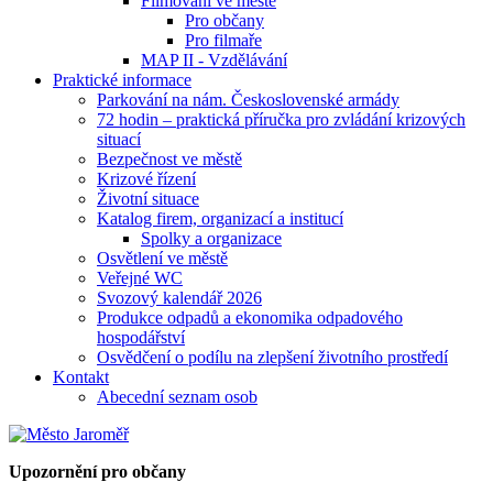
Filmování ve městě
Pro občany
Pro filmaře
MAP II - Vzdělávání
Praktické informace
Parkování na nám. Československé armády
72 hodin – praktická příručka pro zvládání krizových
situací
Bezpečnost ve městě
Krizové řízení
Životní situace
Katalog firem, organizací a institucí
Spolky a organizace
Osvětlení ve městě
Veřejné WC
Svozový kalendář 2026
Produkce odpadů a ekonomika odpadového
hospodářství
Osvědčení o podílu na zlepšení životního prostředí
Kontakt
Abecední seznam osob
Upozornění pro občany