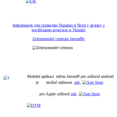
Інформація для громадян України в Чехії у зв'язку з
російською агресією в Україні
Zelenomodré centrum Jaroměře
Mobilní aplikaci města Jaroměř pro zařízení android
je možné stáhnout
zde
,
pro Apple zařízení
zde
.