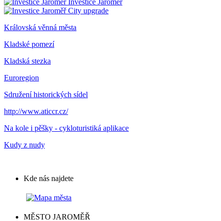
Investice Jaroměř
City upgrade
Královská věnná města
Kladské pomezí
Kladská stezka
Euroregion
Sdružení historických sídel
http://www.aticcr.cz/
Na kole i pěšky - cykloturistiká aplikace
Kudy z nudy
Kde nás najdete
MĚSTO JAROMĚŘ