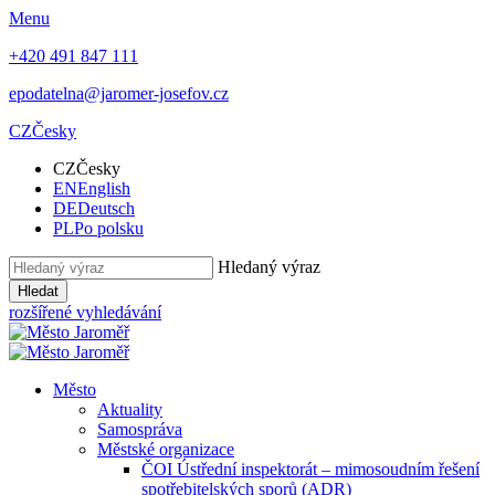
Menu
+420 491 847 111
epodatelna@jaromer-josefov.cz
CZ
Česky
CZ
Česky
EN
English
DE
Deutsch
PL
Po polsku
Hledaný výraz
Hledat
rozšířené vyhledávání
Město
Aktuality
Samospráva
Městské organizace
ČOI Ústřední inspektorát – mimosoudním řešení
spotřebitelských sporů (ADR)