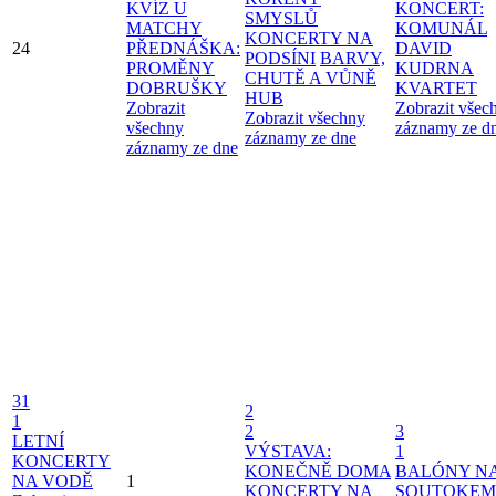
KVÍZ U
KONCERT:
SMYSLŮ
MATCHY
KOMUNÁL
KONCERTY NA
24
PŘEDNÁŠKA:
DAVID
PODSÍNI
BARVY,
PROMĚNY
KUDRNA
CHUTĚ A VŮNĚ
DOBRUŠKY
KVARTET
HUB
Zobrazit
Zobrazit všec
Zobrazit všechny
všechny
záznamy ze d
záznamy ze dne
záznamy ze dne
31
2
1
2
3
LETNÍ
VÝSTAVA:
1
KONCERTY
KONEČNĚ DOMA
BALÓNY N
NA VODĚ
1
KONCERTY NA
SOUTOKEM