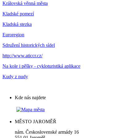
Královská věnná města
Kladské pomezí
Kladská stezka
Euroregion
Sdružení historických sídel
http://www.aticcr.cz/
Na kole i pěšky - cykloturistiká aplikace
Kudy z nudy
Kde nás najdete
MĚSTO JAROMĚŘ
nám. Československé armády 16
551 01 Jaroměř