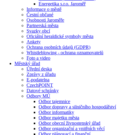
Energetika s.r.o. Jaroměř
Informace o městě
Čestní občané
Osobnosti Jaroměře
Partnerská města
Svazky obcí
Oficiální heraldické symboly města
Ankety
Ochrana osobních údajů (GDPR)
Whistleblowing - ochrana oznamovatelů
Foto a video
Městský úřad
Úřední deska
Zprávy z úřadu
E-podatelna
CzechPOINT
Datové schránky
Odbory MÚ
Odbor tajemnice
Odbor dopravy a silničního hospodářství
Odbor informatiky
Odbor majetku města
Odbor obecní živnostenský úřad
Odbor organizační a vnitřních věcí
Odbor plánovací a finanční