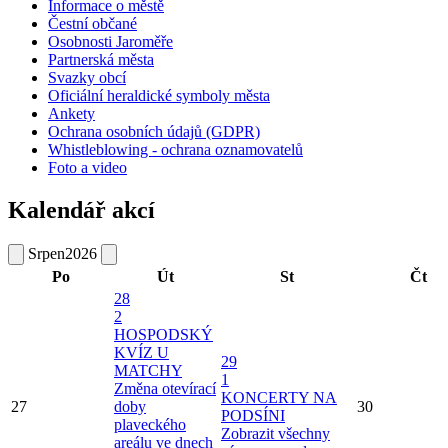
Informace o městě
Čestní občané
Osobnosti Jaroměře
Partnerská města
Svazky obcí
Oficiální heraldické symboly města
Ankety
Ochrana osobních údajů (GDPR)
Whistleblowing - ochrana oznamovatelů
Foto a video
Kalendář akcí
Srpen
2026
Po
Út
St
Čt
28
2
HOSPODSKÝ
KVÍZ U
29
MATCHY
1
Změna otevírací
KONCERTY NA
27
doby
30
PODSÍNI
plaveckého
Zobrazit všechny
areálu ve dnech