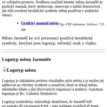
ve veřejném prostoru. Nedílnou součástí identity města Jaroměře je
grafický manuál, který sjednocuje, stanovuje a nabízí doporučení,
jak níže uvedené heraldické symboly města používat v praktické
sitauci.
Grafický manuál města
Typ: PDF dokument, Velikost: 7.25
MB
Město Jaroměř ke své prezentaci používá heraldické
symboly, kterými jsou logotyp, městský znak a vlajka.
Logotyp města Jaroměře
Logotyp je základním prvkem vizuálního stylu města a je možno jej
aplikovat na všechny symboly a označení, které se týkají města,
městského úřadu a jím zřizovaných organizací a institucí. Autorkou
logotypu je Bc. Gabriela Shejbalová.
Logotyp symbolicky znázorňuje skutečnost, že Jaroměř leží
na soutoku tří významných řek – tuto podstatu ztvárňují tři hroty