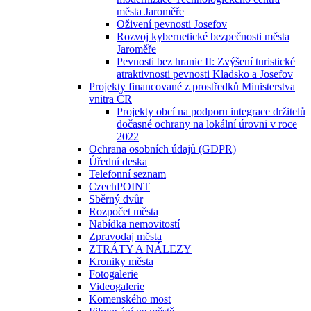
města Jaroměře
Oživení pevnosti Josefov
Rozvoj kybernetické bezpečnosti města
Jaroměře
Pevnosti bez hranic II: Zvýšení turistické
atraktivnosti pevnosti Kladsko a Josefov
Projekty financované z prostředků Ministerstva
vnitra ČR
Projekty obcí na podporu integrace držitelů
dočasné ochrany na lokální úrovni v roce
2022
Ochrana osobních údajů (GDPR)
Úřední deska
Telefonní seznam
CzechPOINT
Sběrný dvůr
Rozpočet města
Nabídka nemovitostí
Zpravodaj města
ZTRÁTY A NÁLEZY
Kroniky města
Fotogalerie
Videogalerie
Komenského most