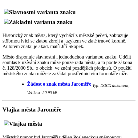
Historický znak města, který vychází z městské pečeti, zobrazuje
stříbrnou lvici se zlatou zbrojí a jazykem ve zlaté trnové koruně.
Autorem znaku je akad. malíř Jiří Škopek.
Město disponuje slavnostní i jednoduchou variantou znaku. Udělit
souhlas k užívání znaku může pouze rada města, a to podle zákona
č. 128/2000 Sb., o obcích, ve znění pozdějších předpisů. O použití
městského znaku můžete zažádat prostřednictvím formuláře níže.
Žádost o znak města Jaroměře
Typ: DOCX dokument,
Velikost: 50.95 kB
Vlajka města Jaroměře
Městský prapor byl Jaroměři udělen Poslaneckou sněmovnou