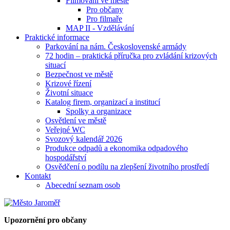
Filmování ve městě
Pro občany
Pro filmaře
MAP II - Vzdělávání
Praktické informace
Parkování na nám. Československé armády
72 hodin – praktická příručka pro zvládání krizových
situací
Bezpečnost ve městě
Krizové řízení
Životní situace
Katalog firem, organizací a institucí
Spolky a organizace
Osvětlení ve městě
Veřejné WC
Svozový kalendář 2026
Produkce odpadů a ekonomika odpadového
hospodářství
Osvědčení o podílu na zlepšení životního prostředí
Kontakt
Abecední seznam osob
Upozornění pro občany