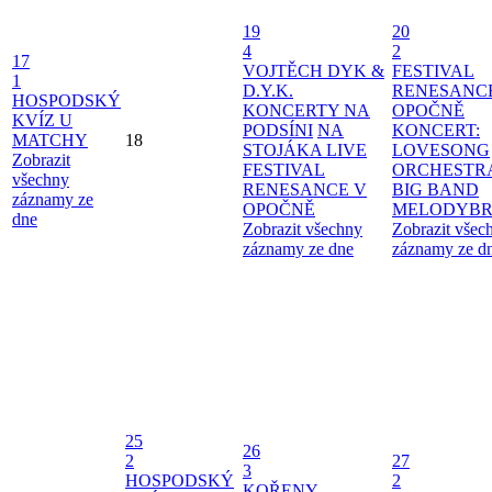
19
20
4
2
17
VOJTĚCH DYK &
FESTIVAL
1
D.Y.K.
RENESANC
HOSPODSKÝ
KONCERTY NA
OPOČNĚ
KVÍZ U
PODSÍNI
NA
KONCERT:
MATCHY
18
STOJÁKA LIVE
LOVESONG
Zobrazit
FESTIVAL
ORCHESTR
všechny
RENESANCE V
BIG BAND
záznamy ze
OPOČNĚ
MELODYBR
dne
Zobrazit všechny
Zobrazit všec
záznamy ze dne
záznamy ze d
25
26
2
27
3
HOSPODSKÝ
2
KOŘENY