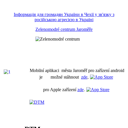
Інформація для громадян України в Чехії у зв'язку з
російською агресією в Україні
Zelenomodré centrum Jaroměře
Mobilní aplikaci města Jaroměř pro zařízení android
je možné stáhnout
zde
,
pro Apple zařízení
zde
.