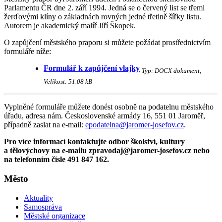
Parlamentu ČR dne 2. září 1994. Jedná se o červený list se třemi
žerďovými klíny o základnách rovných jedné třetině šířky listu.
Autorem je akademický malíř Jiří Škopek.
O zapůjčení městského praporu si můžete požádat prostřednictvím
formuláře níže:
Formulář k zapůjčení vlajky
Typ: DOCX dokument,
Velikost: 51.08 kB
Vyplněné formuláře můžete donést osobně na podatelnu městského
úřadu, adresa nám. Československé armády 16, 551 01 Jaroměř,
případně zaslat na e-mail:
epodatelna@jaromer-josefov.cz
.
Pro více informací kontaktujte odbor školství, kultury
a tělovýchovy na e-mailu zpravodaj@jaromer-josefov.cz nebo
na telefonním čísle 491 847 162.
Město
Aktuality
Samospráva
Městské organizace