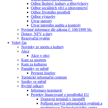
Odbor školství, kultury a tělovýchovy
Odbor sociálních věcí a zdravotnictví
Odbor životního prostředí
Odbor výstavby
Útvar starosty
Útvar interního auditu a kontroly
Povinné informace dle zákona č. 106⁄1999 Sb.
Dotace, NFV a dary
Rezervační systém
Volný čas
Novinky ze sportu a kultury
Akce
Akce v obci
Kam za sportem
Kam za kulturou
Památky ve městě
Pevnost Josefov
Turistické informační centrum
Spolky ve městě
Rychlé odkazy
Informace koronavir
Projekty financované z prostředků EU
Dopravní terminál v Jaroměři
Pořízení nových informačních systémů a
modernizace Technologického centra