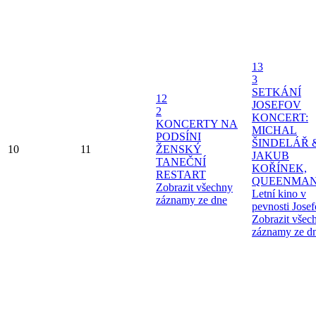
13
3
SETKÁNÍ
12
JOSEFOV
2
KONCERT:
KONCERTY NA
MICHAL
PODSÍNI
ŠINDELÁŘ 
10
11
ŽENSKÝ
JAKUB
TANEČNÍ
KOŘÍNEK,
RESTART
QUEENMAN
Zobrazit všechny
Letní kino v
záznamy ze dne
pevnosti Jose
Zobrazit všec
záznamy ze d