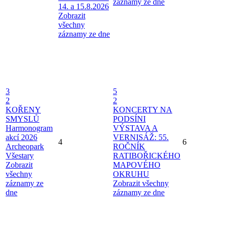
záznamy ze dne
14. a 15.8.2026
Zobrazit
všechny
záznamy ze dne
3
5
2
2
KOŘENY
KONCERTY NA
SMYSLŮ
PODSÍNI
Harmonogram
VÝSTAVA A
akcí 2026
VERNISÁŽ: 55.
4
6
Archeopark
ROČNÍK
Všestary
RATIBOŘICKÉHO
Zobrazit
MAPOVÉHO
všechny
OKRUHU
záznamy ze
Zobrazit všechny
dne
záznamy ze dne