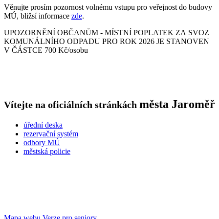
Věnujte prosím pozornost volnému vstupu pro veřejnost do budovy
MÚ, bližsí informace
zde
.
UPOZORNĚNÍ OBČANŮM - MÍSTNÍ POPLATEK ZA SVOZ
KOMUNÁLNÍHO ODPADU PRO ROK 2026 JE STANOVEN
V ČÁSTCE 700 Kč/osobu
města
Jaroměř
Vítejte na oficiálních stránkách
úřední deska
rezervační systém
odbory MÚ
městská policie
Mapa webu
Verze pro seniory