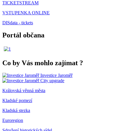
TICKETSTREAM
VSTUPENKA ONLINE
DISdata - tickets
Portál občana
Co by Vás mohlo zajímat
?
Investice Jaroměř
City upgrade
Královská věnná města
Kladské pomezí
Kladská stezka
Euroregion
Sdružení historických sídel