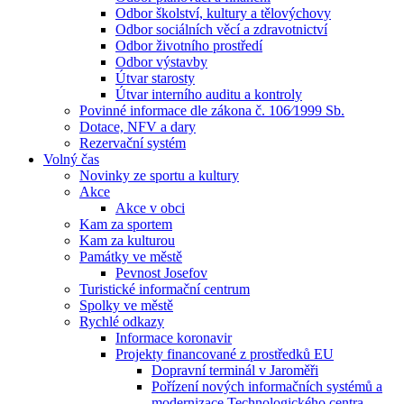
Odbor školství, kultury a tělovýchovy
Odbor sociálních věcí a zdravotnictví
Odbor životního prostředí
Odbor výstavby
Útvar starosty
Útvar interního auditu a kontroly
Povinné informace dle zákona č. 106⁄1999 Sb.
Dotace, NFV a dary
Rezervační systém
Volný čas
Novinky ze sportu a kultury
Akce
Akce v obci
Kam za sportem
Kam za kulturou
Památky ve městě
Pevnost Josefov
Turistické informační centrum
Spolky ve městě
Rychlé odkazy
Informace koronavir
Projekty financované z prostředků EU
Dopravní terminál v Jaroměři
Pořízení nových informačních systémů a
modernizace Technologického centra