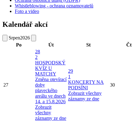
Ochrana osobních údajů (GDPR)
Whistleblowing - ochrana oznamovatelů
Foto a video
Kalendář akcí
Srpen
2026
Po
Út
St
Čt
28
2
HOSPODSKÝ
KVÍZ U
29
MATCHY
1
Změna otevírací
KONCERTY NA
27
doby
30
PODSÍNI
plaveckého
Zobrazit všechny
areálu ve dnech
záznamy ze dne
14. a 15.8.2026
Zobrazit
všechny
záznamy ze dne