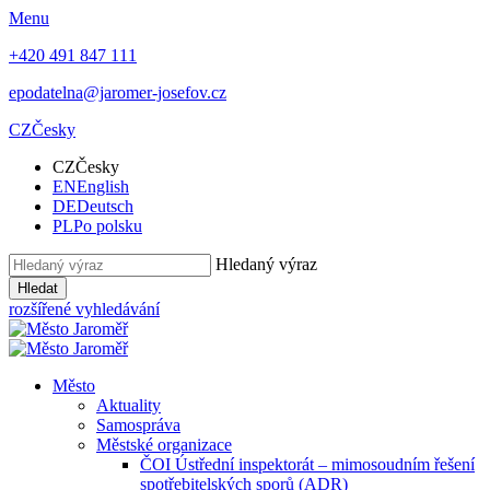
Menu
+420 491 847 111
epodatelna@jaromer-josefov.cz
CZ
Česky
CZ
Česky
EN
English
DE
Deutsch
PL
Po polsku
Hledaný výraz
Hledat
rozšířené vyhledávání
Město
Aktuality
Samospráva
Městské organizace
ČOI Ústřední inspektorát – mimosoudním řešení
spotřebitelských sporů (ADR)