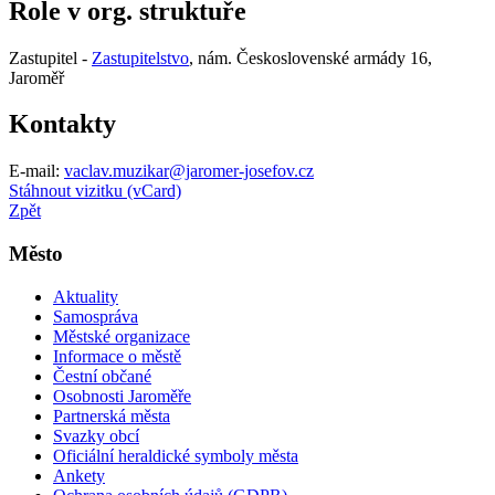
Role v org. struktuře
Zastupitel -
Zastupitelstvo
, nám. Československé armády 16,
Jaroměř
Kontakty
E-mail:
vaclav.muzikar@jaromer-josefov.cz
Stáhnout vizitku (vCard)
Zpět
Město
Aktuality
Samospráva
Městské organizace
Informace o městě
Čestní občané
Osobnosti Jaroměře
Partnerská města
Svazky obcí
Oficiální heraldické symboly města
Ankety