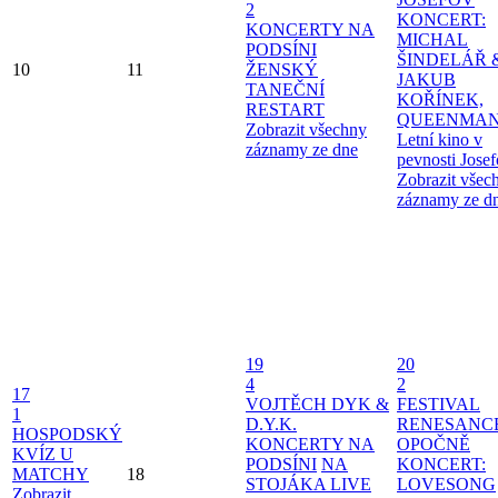
2
KONCERT:
KONCERTY NA
MICHAL
PODSÍNI
ŠINDELÁŘ 
10
11
ŽENSKÝ
JAKUB
TANEČNÍ
KOŘÍNEK,
RESTART
QUEENMAN
Zobrazit všechny
Letní kino v
záznamy ze dne
pevnosti Jose
Zobrazit všec
záznamy ze d
19
20
4
2
17
VOJTĚCH DYK &
FESTIVAL
1
D.Y.K.
RENESANC
HOSPODSKÝ
KONCERTY NA
OPOČNĚ
KVÍZ U
PODSÍNI
NA
KONCERT:
MATCHY
18
STOJÁKA LIVE
LOVESONG
Zobrazit