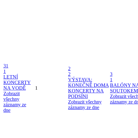
31
2
1
2
3
LETNÍ
VÝSTAVA:
1
KONCERTY
KONEČNĚ DOMA
BALÓNY N
NA VODĚ
1
KONCERTY NA
SOUTOKEM
Zobrazit
PODSÍNI
Zobrazit všec
všechny
Zobrazit všechny
záznamy ze d
záznamy ze
záznamy ze dne
dne