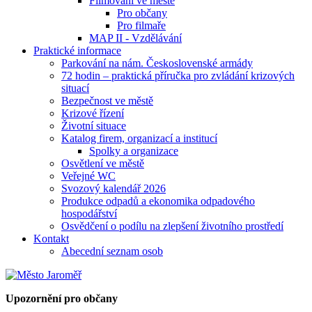
Filmování ve městě
Pro občany
Pro filmaře
MAP II - Vzdělávání
Praktické informace
Parkování na nám. Československé armády
72 hodin – praktická příručka pro zvládání krizových
situací
Bezpečnost ve městě
Krizové řízení
Životní situace
Katalog firem, organizací a institucí
Spolky a organizace
Osvětlení ve městě
Veřejné WC
Svozový kalendář 2026
Produkce odpadů a ekonomika odpadového
hospodářství
Osvědčení o podílu na zlepšení životního prostředí
Kontakt
Abecední seznam osob
Upozornění pro občany