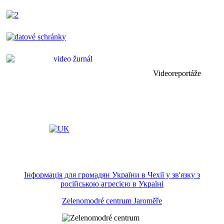
Videoreportáže
Інформація для громадян України в Чехії у зв'язку з
російською агресією в Україні
Zelenomodré centrum Jaroměře