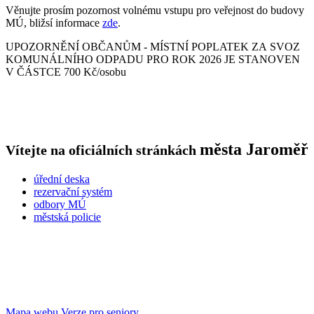
Věnujte prosím pozornost volnému vstupu pro veřejnost do budovy
MÚ, bližsí informace
zde
.
UPOZORNĚNÍ OBČANŮM - MÍSTNÍ POPLATEK ZA SVOZ
KOMUNÁLNÍHO ODPADU PRO ROK 2026 JE STANOVEN
V ČÁSTCE 700 Kč/osobu
města
Jaroměř
Vítejte na oficiálních stránkách
úřední deska
rezervační systém
odbory MÚ
městská policie
Mapa webu
Verze pro seniory