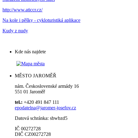
http://www.aticcr.cz/
Na kole i pěšky - cykloturistiká aplikace
Kudy z nudy
Kde nás najdete
MĚSTO JAROMĚŘ
nám. Československé armády 16
551 01 Jaroměř
tel.:
+420 491 847 111
epodatelna@jaromer-josefov.cz
Datová schránka: sbwbzd5
IČ 00272728
DIČ CZ00272728