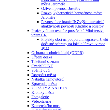
města Jaroměře
Oživení pevnosti Josefov
Rozvoj kybernetické bezpečnosti města
Jaroměře
Pevnosti bez hranic II: Zvýšení turistické
atraktivnosti pevnosti Kladsko a Josefov
Projekty financované z prostředků Ministerstva
vnitra ČR
Projekty obcí na podporu integrace držitelů
dočasné ochrany na lokální úrovni v roce
2022
Ochrana osobních údajů (GDPR)
Úřední deska
Telefonní seznam
CzechPOINT
Sběrný dvůr
Rozpočet města
Nabídka nemovitostí
Zpravodaj města
ZTRÁTY A NÁLEZY
Kroniky města
Fotogalerie
Videogalerie
Komenského most