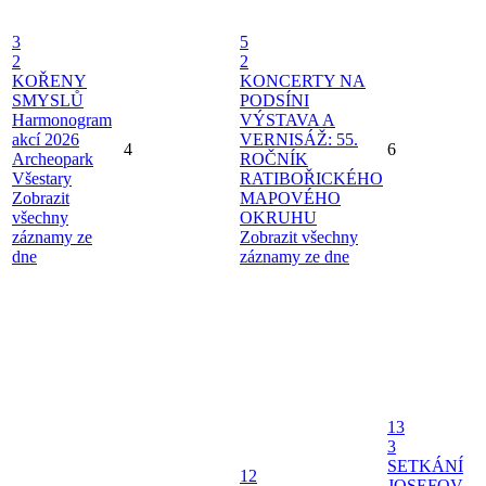
3
5
2
2
KOŘENY
KONCERTY NA
SMYSLŮ
PODSÍNI
Harmonogram
VÝSTAVA A
akcí 2026
VERNISÁŽ: 55.
4
6
Archeopark
ROČNÍK
Všestary
RATIBOŘICKÉHO
Zobrazit
MAPOVÉHO
všechny
OKRUHU
záznamy ze
Zobrazit všechny
dne
záznamy ze dne
13
3
SETKÁNÍ
12
JOSEFOV