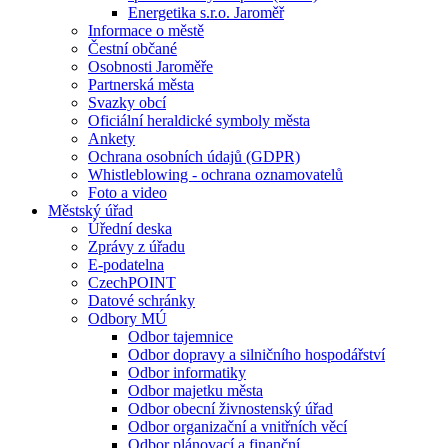
Energetika s.r.o. Jaroměř
Informace o městě
Čestní občané
Osobnosti Jaroměře
Partnerská města
Svazky obcí
Oficiální heraldické symboly města
Ankety
Ochrana osobních údajů (GDPR)
Whistleblowing - ochrana oznamovatelů
Foto a video
Městský úřad
Úřední deska
Zprávy z úřadu
E-podatelna
CzechPOINT
Datové schránky
Odbory MÚ
Odbor tajemnice
Odbor dopravy a silničního hospodářství
Odbor informatiky
Odbor majetku města
Odbor obecní živnostenský úřad
Odbor organizační a vnitřních věcí
Odbor plánovací a finanční