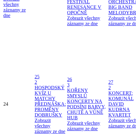
FESTIVAL
ORCHESTR
všechny
RENESANCE V
BIG BAND
záznamy ze
OPOČNĚ
MELODYBR
dne
Zobrazit všechny
Zobrazit všec
záznamy ze dne
záznamy ze d
25
26
2
27
3
HOSPODSKÝ
2
KOŘENY
KVÍZ U
KONCERT:
SMYSLŮ
MATCHY
KOMUNÁL
KONCERTY NA
24
PŘEDNÁŠKA:
DAVID
PODSÍNI
BARVY,
PROMĚNY
KUDRNA
CHUTĚ A VŮNĚ
DOBRUŠKY
KVARTET
HUB
Zobrazit
Zobrazit všec
Zobrazit všechny
všechny
záznamy ze d
záznamy ze dne
záznamy ze dne