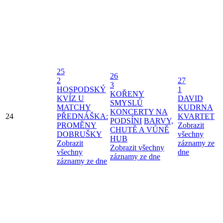
25
26
2
27
3
HOSPODSKÝ
1
KOŘENY
KVÍZ U
DAVID
SMYSLŮ
MATCHY
KUDRNA
KONCERTY NA
24
PŘEDNÁŠKA:
KVARTET
PODSÍNI
BARVY,
PROMĚNY
Zobrazit
CHUTĚ A VŮNĚ
DOBRUŠKY
všechny
HUB
Zobrazit
záznamy ze
Zobrazit všechny
všechny
dne
záznamy ze dne
záznamy ze dne