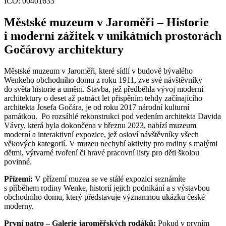
IČO:
00401633
Městské muzeum v Jaroměři – Historie
i moderní zážitek v unikátních prostorách
Gočárovy architektury
Městské muzeum v Jaroměři, které sídlí v budově bývalého
Wenkeho obchodního domu z roku 1911, zve své návštěvníky
do světa historie a umění. Stavba, jež předběhla vývoj moderní
architektury o deset až patnáct let přispěním tehdy začínajícího
architekta Josefa Gočára, je od roku 2017 národní kulturní
památkou. Po rozsáhlé rekonstrukci pod vedením architekta Davida
Vávry, která byla dokončena v březnu 2023, nabízí muzeum
moderní a interaktivní expozice, jež osloví návštěvníky všech
věkových kategorií. V muzeu nechybí aktivity pro rodiny s malými
dětmi, výtvarné tvoření či hravé pracovní listy pro děti školou
povinné.
Přízemí:
V přízemí muzea se ve stálé expozici seznámíte
s příběhem rodiny Wenke, historií jejich podnikání a s výstavbou
obchodního domu, který představuje významnou ukázku české
moderny.
První patro – Galerie jaroměřských rodáků:
Pokud v prvním