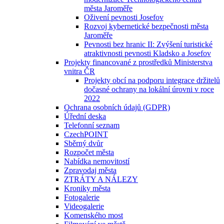
města Jaroměře
Oživení pevnosti Josefov
Rozvoj kybernetické bezpečnosti města
Jaroměře
Pevnosti bez hranic II: Zvýšení turistické
atraktivnosti pevnosti Kladsko a Josefov
Projekty financované z prostředků Ministerstva
vnitra ČR
Projekty obcí na podporu integrace držitelů
dočasné ochrany na lokální úrovni v roce
2022
Ochrana osobních údajů (GDPR)
Úřední deska
Telefonní seznam
CzechPOINT
Sběrný dvůr
Rozpočet města
Nabídka nemovitostí
Zpravodaj města
ZTRÁTY A NÁLEZY
Kroniky města
Fotogalerie
Videogalerie
Komenského most