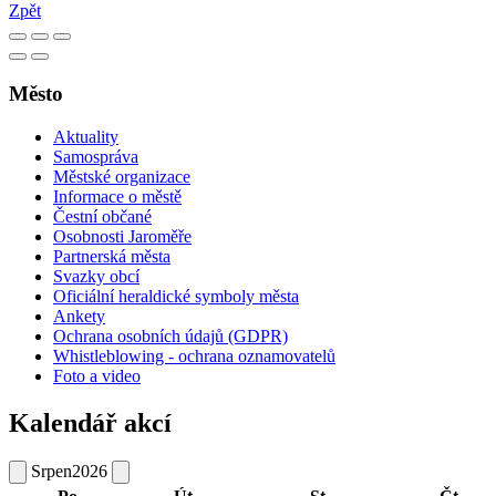
Zpět
Město
Aktuality
Samospráva
Městské organizace
Informace o městě
Čestní občané
Osobnosti Jaroměře
Partnerská města
Svazky obcí
Oficiální heraldické symboly města
Ankety
Ochrana osobních údajů (GDPR)
Whistleblowing - ochrana oznamovatelů
Foto a video
Kalendář akcí
Srpen
2026