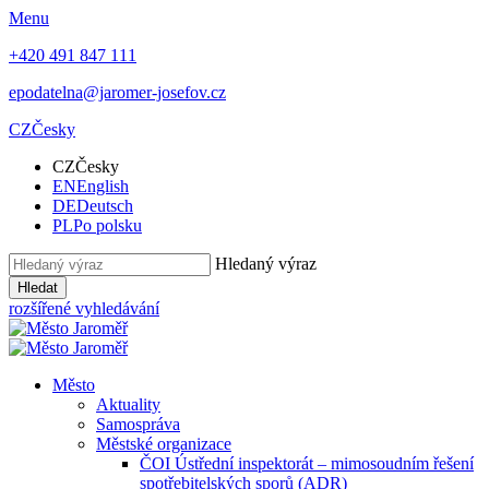
Menu
+420 491 847 111
epodatelna@jaromer-josefov.cz
CZ
Česky
CZ
Česky
EN
English
DE
Deutsch
PL
Po polsku
Hledaný výraz
Hledat
rozšířené vyhledávání
Město
Aktuality
Samospráva
Městské organizace
ČOI Ústřední inspektorát – mimosoudním řešení
spotřebitelských sporů (ADR)