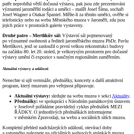
patře neprobíhá větší dočasná výstava, pak jsou zde prezentováni
významní jaroměřští rodáci a umělci – malíři Josef Šíma, sochaři
Josef Wagner a Otakar Španiel. Míříte-li za těmito umělci, ověřte si
telefonicky nebo na webu Městského muzea v Jaroměři, zda jsou
jejich práce v prostorách galerie vystaveny.
Druhé patro – Mertlíkův sál:
Výstavní sál pojmenovaný
po významné osobnosti a řediteli jaroměřského muzea PhDr. Pavlu
Mertlíkovi, jenž se zasloužil o první velkou rekonstrukci budovy
na začátku 80. let 20. století, je velkorysým prostorem pro dočasné
výstavy umění či expozice s naučným regionálním zaměřením.
Aktuální výstavy a události
Nenechte si ujít vernisáže, přednášky, koncerty a další atraktivní
program, který muzeum pro veřejnost připravuje.
Aktuální výstavy:
sledujte na webu muzea v sekci
Aktuality
.
Přednášky:
ve spolupráci s Národním památkovým ústavem
v Josefově pořádáme pravidelný cyklus přednášek MEZI
ŘÁDKY. O jednotlivých přednáškách informujeme
v městském Zpravodaji, na webu a sociálních sítích muzea.
Kompletní přehled nadcházejících událostí, otevírací doby
a vstupného naleznete na oficiálních webových stránkách muzea.