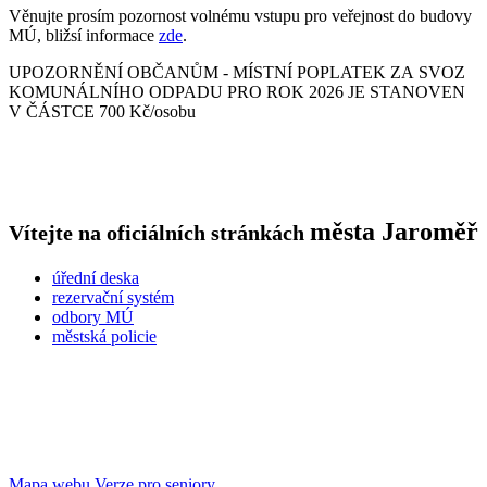
Věnujte prosím pozornost volnému vstupu pro veřejnost do budovy
MÚ, bližsí informace
zde
.
UPOZORNĚNÍ OBČANŮM - MÍSTNÍ POPLATEK ZA SVOZ
KOMUNÁLNÍHO ODPADU PRO ROK 2026 JE STANOVEN
V ČÁSTCE 700 Kč/osobu
města
Jaroměř
Vítejte na oficiálních stránkách
úřední deska
rezervační systém
odbory MÚ
městská policie
Mapa webu
Verze pro seniory