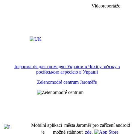
Videoreportáže
Інформація для громадян України в Чехії у зв'язку з
російською агресією в Україні
Zelenomodré centrum Jaroměře
Mobilní aplikaci města Jaroměř pro zařízení android
je možné stáhnout
zde
,