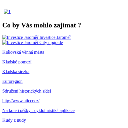
Co by Vás mohlo zajímat
?
Investice Jaroměř
City upgrade
Královská věnná města
Kladské pomezí
Kladská stezka
Euroregion
Sdružení historických sídel
http://www.aticcr.cz/
Na kole i pěšky - cykloturistiká aplikace
Kudy z nudy