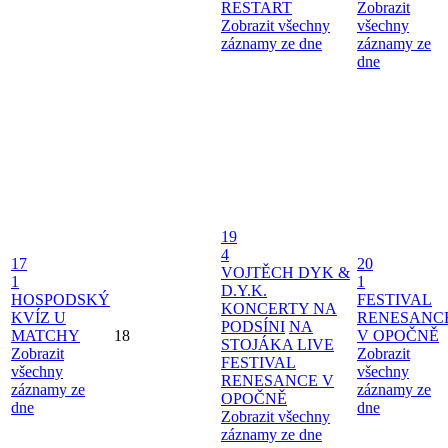
RESTART
Zobrazit
Zobrazit všechny
všechny
záznamy ze dne
záznamy ze
dne
19
4
17
20
VOJTĚCH DYK &
1
1
D.Y.K.
HOSPODSKÝ
FESTIVAL
KONCERTY NA
KVÍZ U
RENESANC
PODSÍNI
NA
MATCHY
18
V OPOČNĚ
STOJÁKA LIVE
Zobrazit
Zobrazit
FESTIVAL
všechny
všechny
RENESANCE V
záznamy ze
záznamy ze
OPOČNĚ
dne
dne
Zobrazit všechny
záznamy ze dne