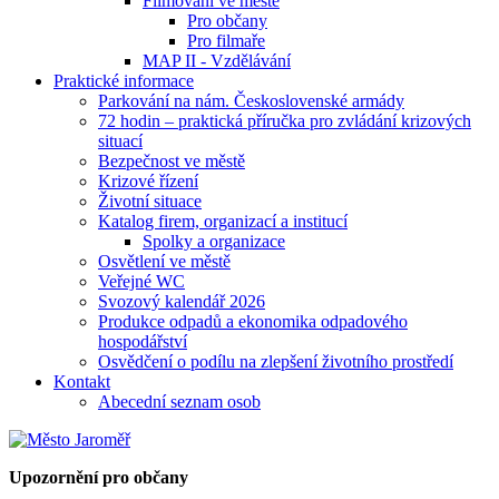
Filmování ve městě
Pro občany
Pro filmaře
MAP II - Vzdělávání
Praktické informace
Parkování na nám. Československé armády
72 hodin – praktická příručka pro zvládání krizových
situací
Bezpečnost ve městě
Krizové řízení
Životní situace
Katalog firem, organizací a institucí
Spolky a organizace
Osvětlení ve městě
Veřejné WC
Svozový kalendář 2026
Produkce odpadů a ekonomika odpadového
hospodářství
Osvědčení o podílu na zlepšení životního prostředí
Kontakt
Abecední seznam osob
Upozornění pro občany