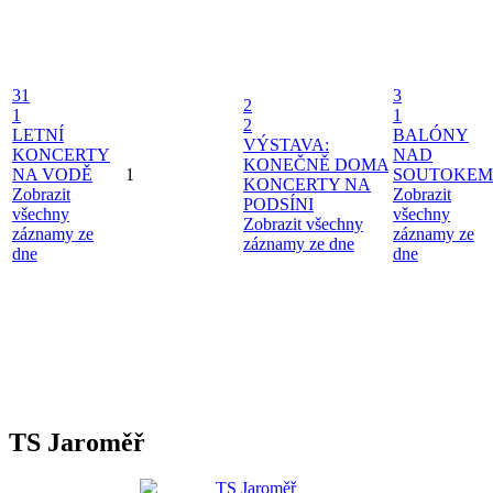
31
3
2
1
1
2
LETNÍ
BALÓNY
VÝSTAVA:
KONCERTY
NAD
KONEČNĚ DOMA
NA VODĚ
1
SOUTOKEM
KONCERTY NA
Zobrazit
Zobrazit
PODSÍNI
všechny
všechny
Zobrazit všechny
záznamy ze
záznamy ze
záznamy ze dne
dne
dne
TS Jaroměř