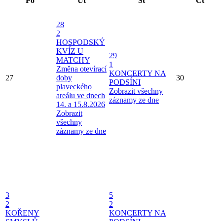
Po
Út
St
Čt
28
2
HOSPODSKÝ
KVÍZ U
29
MATCHY
1
Změna otevírací
KONCERTY NA
27
doby
30
PODSÍNI
plaveckého
Zobrazit všechny
areálu ve dnech
záznamy ze dne
14. a 15.8.2026
Zobrazit
všechny
záznamy ze dne
3
5
2
2
KOŘENY
KONCERTY NA