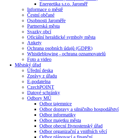
Energetika s.r.o. Jaroměř
Informace o městě
Čestní občané
Osobnosti Jaroměře
Partnerská města
Svazky obcí
Oficiální heraldické symboly města
Ankety
Ochrana osobních údajů (GDPR)
Whistleblowing - ochrana oznamovatelů
Foto a video
Městský úřad
Úřední deska
Zprávy z úřadu
E-podatelna
CzechPOINT
Datové schránky
Odbory MÚ
Odbor tajemnice
Odbor dopravy a silničního hospodářství
Odbor informatiky
Odbor majetku města
Odbor obecní živnostenský úřad
Odbor organizační a vnitřních věcí
Odbor plánovací a finanční