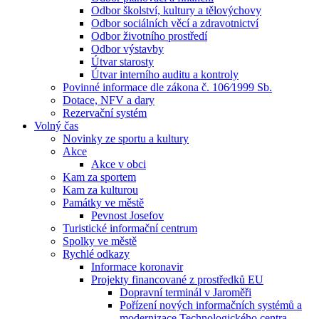
Odbor školství, kultury a tělovýchovy
Odbor sociálních věcí a zdravotnictví
Odbor životního prostředí
Odbor výstavby
Útvar starosty
Útvar interního auditu a kontroly
Povinné informace dle zákona č. 106⁄1999 Sb.
Dotace, NFV a dary
Rezervační systém
Volný čas
Novinky ze sportu a kultury
Akce
Akce v obci
Kam za sportem
Kam za kulturou
Památky ve městě
Pevnost Josefov
Turistické informační centrum
Spolky ve městě
Rychlé odkazy
Informace koronavir
Projekty financované z prostředků EU
Dopravní terminál v Jaroměři
Pořízení nových informačních systémů a
modernizace Technologického centra