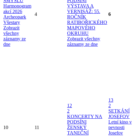
SMYSLŮ
PODSÍNI
Harmonogram
VÝSTAVA A
akcí 2026
VERNISÁŽ: 55.
4
6
Archeopark
ROČNÍK
Všestary
RATIBOŘICKÉHO
Zobrazit
MAPOVÉHO
všechny
OKRUHU
záznamy ze
Zobrazit všechny
dne
záznamy ze dne
13
12
2
2
SETKÁNÍ
KONCERTY NA
JOSEFOV
PODSÍNI
Letní kino v
10
11
ŽENSKÝ
pevnosti
TANEČNÍ
Josefov