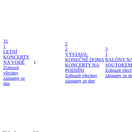
31
2
1
2
3
LETNÍ
VÝSTAVA:
1
KONCERTY
KONEČNĚ DOMA
BALÓNY N
NA VODĚ
1
KONCERTY NA
SOUTOKEM
Zobrazit
PODSÍNI
Zobrazit všec
všechny
Zobrazit všechny
záznamy ze d
záznamy ze
záznamy ze dne
dne