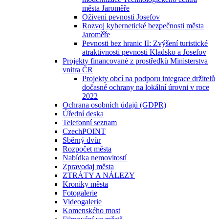
města Jaroměře
Oživení pevnosti Josefov
Rozvoj kybernetické bezpečnosti města
Jaroměře
Pevnosti bez hranic II: Zvýšení turistické
atraktivnosti pevnosti Kladsko a Josefov
Projekty financované z prostředků Ministerstva
vnitra ČR
Projekty obcí na podporu integrace držitelů
dočasné ochrany na lokální úrovni v roce
2022
Ochrana osobních údajů (GDPR)
Úřední deska
Telefonní seznam
CzechPOINT
Sběrný dvůr
Rozpočet města
Nabídka nemovitostí
Zpravodaj města
ZTRÁTY A NÁLEZY
Kroniky města
Fotogalerie
Videogalerie
Komenského most