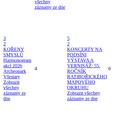
všechny
záznamy ze dne
3
5
2
2
KOŘENY
KONCERTY NA
SMYSLŮ
PODSÍNI
Harmonogram
VÝSTAVA A
akcí 2026
VERNISÁŽ: 55.
4
6
Archeopark
ROČNÍK
Všestary
RATIBOŘICKÉHO
Zobrazit
MAPOVÉHO
všechny
OKRUHU
záznamy ze
Zobrazit všechny
dne
záznamy ze dne