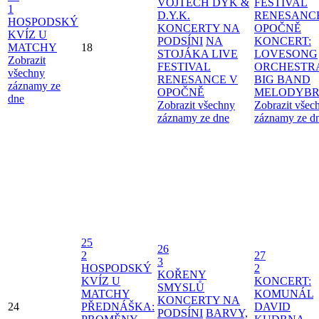
VOJTĚCH DYK &
FESTIVAL
1
D.Y.K.
RENESANC
HOSPODSKÝ
KONCERTY NA
OPOČNĚ
KVÍZ U
PODSÍNI
NA
KONCERT:
MATCHY
18
STOJÁKA LIVE
LOVESONG
Zobrazit
FESTIVAL
ORCHESTR
všechny
RENESANCE V
BIG BAND
záznamy ze
OPOČNĚ
MELODYBR
dne
Zobrazit všechny
Zobrazit všec
záznamy ze dne
záznamy ze d
25
26
2
27
3
HOSPODSKÝ
2
KOŘENY
KVÍZ U
KONCERT:
SMYSLŮ
MATCHY
KOMUNÁL
KONCERTY NA
24
PŘEDNÁŠKA:
DAVID
PODSÍNI
BARVY,