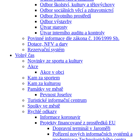
Odbor školství, kultury a tělovýchovy
Odbor sociálních věcí a zdravotnictví
Odbor životního prostředí
Odbor výstavby
Útvar starosty
Útvar interního auditu a kontroly
Povinné informace dle zákona č. 106⁄1999 Sb.
Dotace, NFV a dary
Rezervační systém
Volný čas
Novinky ze sportu a kultury
Akce
Akce v obci
Kam za sportem
Kam za kulturou
Památky ve městě
Pevnost Josefov
Turistické informační centrum
Spolky ve městě
Rychlé odkazy
Informace koronavir
Projekty financované z prostředků EU
Dopravní terminál v Jaroměři
Pořízení nových informačních systémů a
modernizace Technologického centra