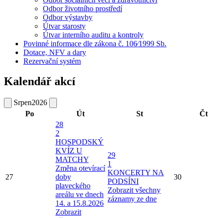
Odbor životního prostředí
Odbor výstavby
Útvar starosty
Útvar interního auditu a kontroly
Povinné informace dle zákona č. 106⁄1999 Sb.
Dotace, NFV a dary
Rezervační systém
Kalendář akcí
Srpen
2026
Po
Út
St
Čt
28
2
HOSPODSKÝ
KVÍZ U
29
MATCHY
1
Změna otevírací
KONCERTY NA
27
doby
30
PODSÍNI
plaveckého
Zobrazit všechny
areálu ve dnech
záznamy ze dne
14. a 15.8.2026
Zobrazit