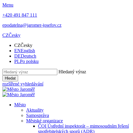
Menu
+420 491 847 111
epodatelna@jaromer-josefov.cz
CZ
Česky
CZ
Česky
EN
English
DE
Deutsch
PL
Po polsku
Hledaný výraz
Hledat
rozšířené vyhledávání
Město
Aktuality
Samospráva
Městské organizace
ČOI Ústřední inspektorát – mimosoudním řešení
spotřebitelských sporů (ADR)