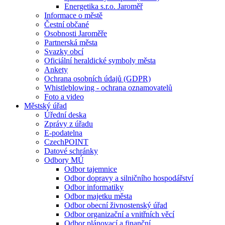
Energetika s.r.o. Jaroměř
Informace o městě
Čestní občané
Osobnosti Jaroměře
Partnerská města
Svazky obcí
Oficiální heraldické symboly města
Ankety
Ochrana osobních údajů (GDPR)
Whistleblowing - ochrana oznamovatelů
Foto a video
Městský úřad
Úřední deska
Zprávy z úřadu
E-podatelna
CzechPOINT
Datové schránky
Odbory MÚ
Odbor tajemnice
Odbor dopravy a silničního hospodářství
Odbor informatiky
Odbor majetku města
Odbor obecní živnostenský úřad
Odbor organizační a vnitřních věcí
Odbor plánovací a finanční