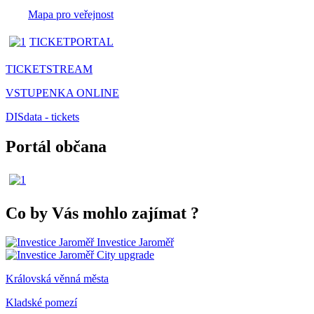
Mapa pro veřejnost
TICKETPORTAL
TICKETSTREAM
VSTUPENKA ONLINE
DISdata - tickets
Portál občana
Co by Vás mohlo zajímat
?
Investice Jaroměř
City upgrade
Královská věnná města
Kladské pomezí