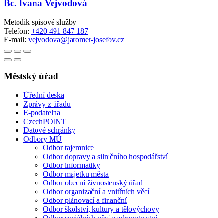
Bc. Ivana Vejvodová
Metodik spisové služby
Telefon:
+420 491 847 187
E-mail:
vejvodova@jaromer-josefov.cz
Městský úřad
Úřední deska
Zprávy z úřadu
E-podatelna
CzechPOINT
Datové schránky
Odbory MÚ
Odbor tajemnice
Odbor dopravy a silničního hospodářství
Odbor informatiky
Odbor majetku města
Odbor obecní živnostenský úřad
Odbor organizační a vnitřních věcí
Odbor plánovací a finanční
Odbor školství, kultury a tělovýchovy
Odbor sociálních věcí a zdravotnictví