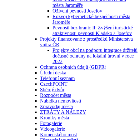
města Jaroměře
Oživení pevnosti Josefov
Rozvoj kybernetické bezpečnosti města
Jaroměře
Pevnosti bez hranic II: Zvýšení turistické
atraktivnosti pevnosti Kladsko a Josefov
Projekty financované z prostředků Ministerstva
vnitra ČR
Projekty obcí na podporu integrace držitelů
dočasné ochrany na lokální úrovni v roce
2022
Ochrana osobních údajů (GDPR)
Úřední deska
Telefonní seznam
CzechPOINT
Sběrný dvůr
Rozpočet města
Nabídka nemovitostí
Zpravodaj města
ZTRÁTY A NÁLEZY
Kroniky města
Fotogalerie
Videogalerie
Komenského most