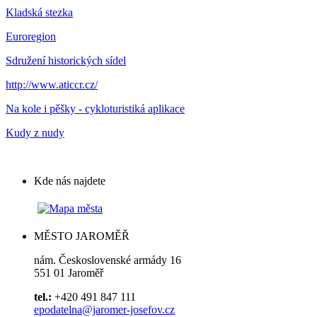
Kladská stezka
Euroregion
Sdružení historických sídel
http://www.aticcr.cz/
Na kole i pěšky - cykloturistiká aplikace
Kudy z nudy
Kde nás najdete
MĚSTO JAROMĚŘ
nám. Československé armády 16
551 01 Jaroměř
tel.:
+420 491 847 111
epodatelna@jaromer-josefov.cz