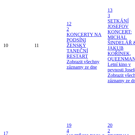
13
3
SETKÁNÍ
12
JOSEFOV
2
KONCERT:
KONCERTY NA
MICHAL
PODSÍNI
ŠINDELÁŘ 
10
11
ŽENSKÝ
JAKUB
TANEČNÍ
KOŘÍNEK,
RESTART
QUEENMAN
Zobrazit všechny
Letní kino v
záznamy ze dne
pevnosti Jose
Zobrazit všec
záznamy ze d
19
20
4
2
17