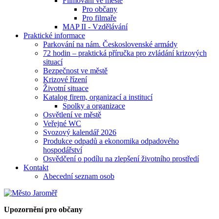
Filmování ve městě
Pro občany
Pro filmaře
MAP II - Vzdělávání
Praktické informace
Parkování na nám. Československé armády
72 hodin – praktická příručka pro zvládání krizových
situací
Bezpečnost ve městě
Krizové řízení
Životní situace
Katalog firem, organizací a institucí
Spolky a organizace
Osvětlení ve městě
Veřejné WC
Svozový kalendář 2026
Produkce odpadů a ekonomika odpadového
hospodářství
Osvědčení o podílu na zlepšení životního prostředí
Kontakt
Abecední seznam osob
Upozornění pro občany