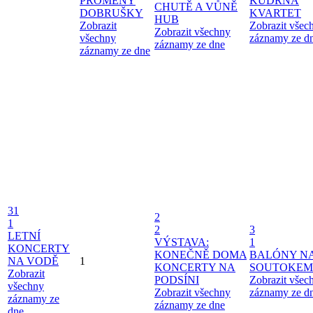
PROMĚNY
KUDRNA
CHUTĚ A VŮNĚ
DOBRUŠKY
KVARTET
HUB
Zobrazit
Zobrazit všec
Zobrazit všechny
všechny
záznamy ze d
záznamy ze dne
záznamy ze dne
31
2
1
2
3
LETNÍ
VÝSTAVA:
1
KONCERTY
KONEČNĚ DOMA
BALÓNY N
NA VODĚ
1
KONCERTY NA
SOUTOKEM
Zobrazit
PODSÍNI
Zobrazit všec
všechny
Zobrazit všechny
záznamy ze d
záznamy ze
záznamy ze dne
dne