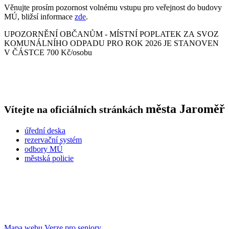
Věnujte prosím pozornost volnému vstupu pro veřejnost do budovy
MÚ, bližsí informace
zde
.
UPOZORNĚNÍ OBČANŮM - MÍSTNÍ POPLATEK ZA SVOZ
KOMUNÁLNÍHO ODPADU PRO ROK 2026 JE STANOVEN
V ČÁSTCE 700 Kč/osobu
města
Jaroměř
Vítejte na oficiálních stránkách
úřední deska
rezervační systém
odbory MÚ
městská policie
Mapa webu
Verze pro seniory