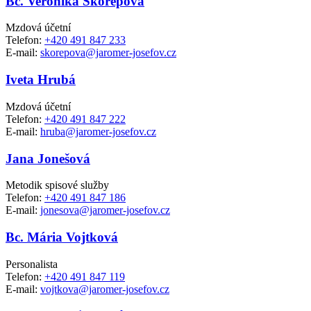
Bc. Veronika Skořepová
Mzdová účetní
Telefon:
+420 491 847 233
E-mail:
skorepova@jaromer-josefov.cz
Iveta Hrubá
Mzdová účetní
Telefon:
+420 491 847 222
E-mail:
hruba@jaromer-josefov.cz
Jana Jonešová
Metodik spisové služby
Telefon:
+420 491 847 186
E-mail:
jonesova@jaromer-josefov.cz
Bc. Mária Vojtková
Personalista
Telefon:
+420 491 847 119
E-mail:
vojtkova@jaromer-josefov.cz