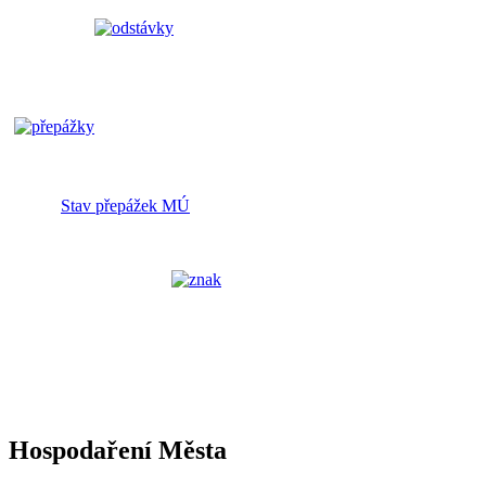
Stav přepážek MÚ
Hospodaření Města