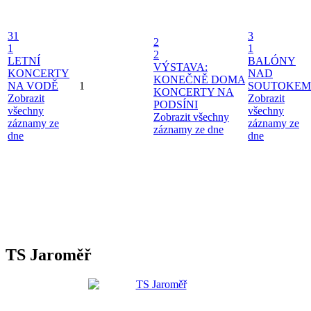
31
3
2
1
1
2
LETNÍ
BALÓNY
VÝSTAVA:
KONCERTY
NAD
KONEČNĚ DOMA
NA VODĚ
1
SOUTOKEM
KONCERTY NA
Zobrazit
Zobrazit
PODSÍNI
všechny
všechny
Zobrazit všechny
záznamy ze
záznamy ze
záznamy ze dne
dne
dne
TS Jaroměř