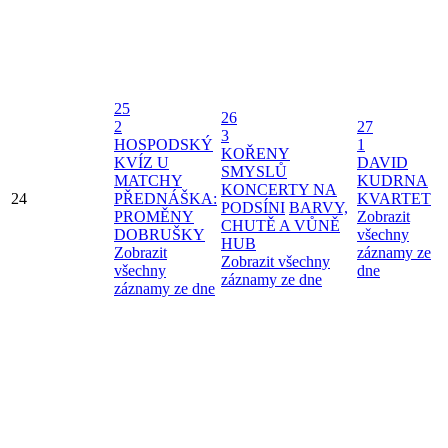
25
26
2
27
3
HOSPODSKÝ
1
KOŘENY
KVÍZ U
DAVID
SMYSLŮ
MATCHY
KUDRNA
KONCERTY NA
24
PŘEDNÁŠKA:
KVARTET
PODSÍNI
BARVY,
PROMĚNY
Zobrazit
CHUTĚ A VŮNĚ
DOBRUŠKY
všechny
HUB
Zobrazit
záznamy ze
Zobrazit všechny
všechny
dne
záznamy ze dne
záznamy ze dne