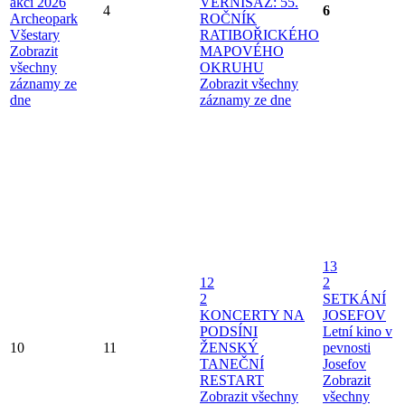
akcí 2026
VERNISÁŽ: 55.
4
6
Archeopark
ROČNÍK
Všestary
RATIBOŘICKÉHO
Zobrazit
MAPOVÉHO
všechny
OKRUHU
záznamy ze
Zobrazit všechny
dne
záznamy ze dne
13
12
2
2
SETKÁNÍ
KONCERTY NA
JOSEFOV
PODSÍNI
Letní kino v
10
11
ŽENSKÝ
pevnosti
TANEČNÍ
Josefov
RESTART
Zobrazit
Zobrazit všechny
všechny