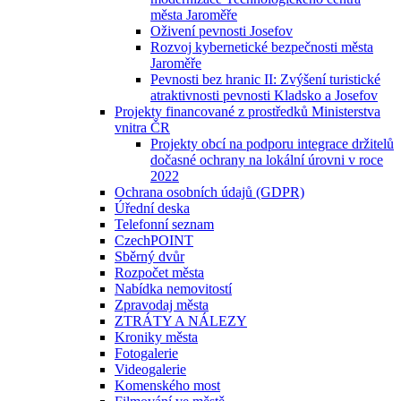
města Jaroměře
Oživení pevnosti Josefov
Rozvoj kybernetické bezpečnosti města
Jaroměře
Pevnosti bez hranic II: Zvýšení turistické
atraktivnosti pevnosti Kladsko a Josefov
Projekty financované z prostředků Ministerstva
vnitra ČR
Projekty obcí na podporu integrace držitelů
dočasné ochrany na lokální úrovni v roce
2022
Ochrana osobních údajů (GDPR)
Úřední deska
Telefonní seznam
CzechPOINT
Sběrný dvůr
Rozpočet města
Nabídka nemovitostí
Zpravodaj města
ZTRÁTY A NÁLEZY
Kroniky města
Fotogalerie
Videogalerie
Komenského most