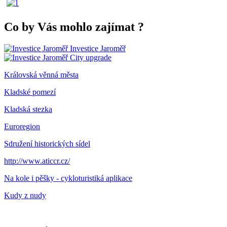
Co by Vás mohlo zajímat
?
Investice Jaroměř
City upgrade
Královská věnná města
Kladské pomezí
Kladská stezka
Euroregion
Sdružení historických sídel
http://www.aticcr.cz/
Na kole i pěšky - cykloturistiká aplikace
Kudy z nudy