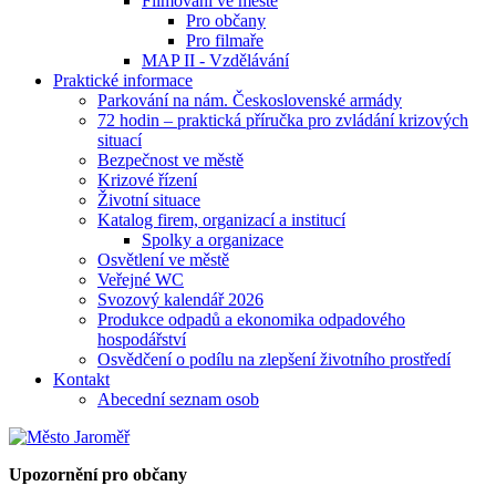
Filmování ve městě
Pro občany
Pro filmaře
MAP II - Vzdělávání
Praktické informace
Parkování na nám. Československé armády
72 hodin – praktická příručka pro zvládání krizových
situací
Bezpečnost ve městě
Krizové řízení
Životní situace
Katalog firem, organizací a institucí
Spolky a organizace
Osvětlení ve městě
Veřejné WC
Svozový kalendář 2026
Produkce odpadů a ekonomika odpadového
hospodářství
Osvědčení o podílu na zlepšení životního prostředí
Kontakt
Abecední seznam osob
Upozornění pro občany