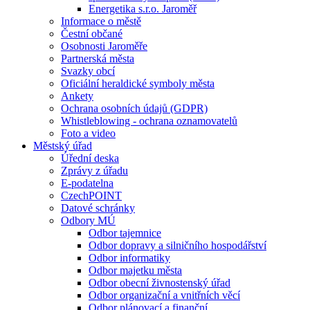
Energetika s.r.o. Jaroměř
Informace o městě
Čestní občané
Osobnosti Jaroměře
Partnerská města
Svazky obcí
Oficiální heraldické symboly města
Ankety
Ochrana osobních údajů (GDPR)
Whistleblowing - ochrana oznamovatelů
Foto a video
Městský úřad
Úřední deska
Zprávy z úřadu
E-podatelna
CzechPOINT
Datové schránky
Odbory MÚ
Odbor tajemnice
Odbor dopravy a silničního hospodářství
Odbor informatiky
Odbor majetku města
Odbor obecní živnostenský úřad
Odbor organizační a vnitřních věcí
Odbor plánovací a finanční