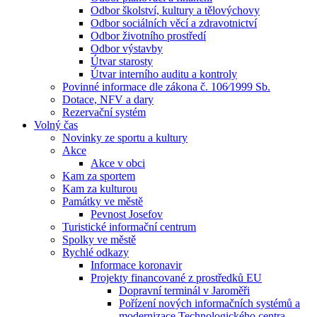
Odbor školství, kultury a tělovýchovy
Odbor sociálních věcí a zdravotnictví
Odbor životního prostředí
Odbor výstavby
Útvar starosty
Útvar interního auditu a kontroly
Povinné informace dle zákona č. 106⁄1999 Sb.
Dotace, NFV a dary
Rezervační systém
Volný čas
Novinky ze sportu a kultury
Akce
Akce v obci
Kam za sportem
Kam za kulturou
Památky ve městě
Pevnost Josefov
Turistické informační centrum
Spolky ve městě
Rychlé odkazy
Informace koronavir
Projekty financované z prostředků EU
Dopravní terminál v Jaroměři
Pořízení nových informačních systémů a
modernizace Technologického centra