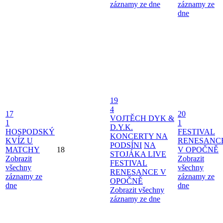
záznamy ze dne
záznamy ze
dne
19
4
17
20
VOJTĚCH DYK &
1
1
D.Y.K.
HOSPODSKÝ
FESTIVAL
KONCERTY NA
KVÍZ U
RENESANC
PODSÍNI
NA
MATCHY
18
V OPOČNĚ
STOJÁKA LIVE
Zobrazit
Zobrazit
FESTIVAL
všechny
všechny
RENESANCE V
záznamy ze
záznamy ze
OPOČNĚ
dne
dne
Zobrazit všechny
záznamy ze dne