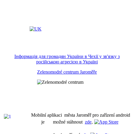
Інформація для громадян України в Чехії у зв'язку з
російською агресією в Україні
Zelenomodré centrum Jaroměře
Mobilní aplikaci města Jaroměř pro zařízení android
je možné stáhnout
zde
,