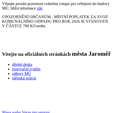
Věnujte prosím pozornost volnému vstupu pro veřejnost do budovy
MÚ, bližsí informace
zde
.
UPOZORNĚNÍ OBČANŮM - MÍSTNÍ POPLATEK ZA SVOZ
KOMUNÁLNÍHO ODPADU PRO ROK 2026 JE STANOVEN
V ČÁSTCE 700 Kč/osobu
města
Jaroměř
Vítejte na oficiálních stránkách
úřední deska
rezervační systém
odbory MÚ
městská policie
Mapa webu
Verze pro seniory