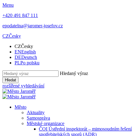
Menu
+420 491 847 111
epodatelna@jaromer-josefov.cz
CZ
Česky
CZ
Česky
EN
English
DE
Deutsch
PL
Po polsku
Hledaný výraz
Hledat
rozšířené vyhledávání
Město
Aktuality
Samospráva
Městské organizace
ČOI Ústřední inspektorát – mimosoudním řešení
spotřebitelských sporů (ADR)