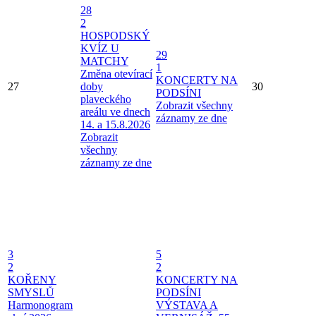
28
2
HOSPODSKÝ
KVÍZ U
29
MATCHY
1
Změna otevírací
KONCERTY NA
27
doby
30
PODSÍNI
plaveckého
Zobrazit všechny
areálu ve dnech
záznamy ze dne
14. a 15.8.2026
Zobrazit
všechny
záznamy ze dne
3
5
2
2
KOŘENY
KONCERTY NA
SMYSLŮ
PODSÍNI
Harmonogram
VÝSTAVA A