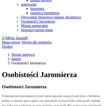
Bliska okolica
autonomia
burmistrz
zastępca burmistrza
Obywatele Honorowi miasta Jaromierza
Osobistości Jaromierza
Miasta partnerskie
Stowarzyszenia gmin
Mapa strony
Wersja dla seniorów
Drukuj
Strona startowa
miasto
Osobistości Jaromierza
Osobistości Jaromierza
Osobistości Jaromierza
Z Jaromierzem powiązanych jest wiele nazwisk ważnych artystów i literatów,
którzy w mieście przez jakiś czas mieszkali, tworzyli lub o nim pisali. Jednak
nie tylko oni zasługują na nasz podziw i szacunek. Nie wolno nam zapomnieć