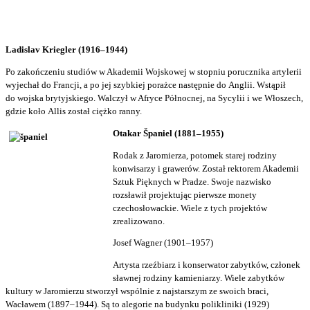
Ladislav Kriegler (1916–1944)
Po zakończeniu studiów w Akademii Wojskowej w stopniu porucznika artylerii
wyjechał do Francji, a po jej szybkiej porażce następnie do Anglii. Wstąpił
do wojska brytyjskiego. Walczył w Afryce Północnej, na Sycylii i we Włoszech,
gdzie koło Allis został ciężko ranny.
Otakar Španiel (1881–1955)
Rodak z Jaromierza, potomek starej rodziny
konwisarzy i grawerów. Został rektorem Akademii
Sztuk Pięknych w Pradze. Swoje nazwisko
rozsławił projektując pierwsze monety
czechosłowackie. Wiele z tych projektów
zrealizowano.
Josef Wagner (1901–1957)
Artysta rzeźbiarz i konserwator zabytków, członek
sławnej rodziny kamieniarzy. Wiele zabytków
kultury w Jaromierzu stworzył wspólnie z najstarszym ze swoich braci,
Wacławem (1897–1944). Są to alegorie na budynku polikliniki (1929)