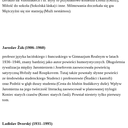
Divadlo na Vinohradech i in. Były to przykładowo komedia Łobuz (Ostříž),
Miłość do sokoła (Sokolská láska) i inne. Sfilmowania doczekała się gra
Mężczyźni się nie starzeją (Muži nestárnou).
Jaroslav Žák (1906–1960)
profesor języka łacińskiego i francuskiego w Gimnazjum Realnym w latach
1936–1946, znany bardziej jako autor powieści humorystycznych. Długoletnia
rywalizacja między Jaromierzem i Josefovem zaowocowała powieścią
satyryczną Hvězdy nad Roupkovem. Tutaj także powstały słynne powieści
ze środowiska studenckiego Studenci i profesorowie (Študáci i kantoři)
oraz Podróż w głąb duszy studenta (Cesta do hlubin študákovy duše). Wpływ
Jaromierza na jego twórczość literacką zaowocował w planowanej trylogii
Koniec starych czasów (Konec starych časů). Powstał niestety tylko pierwszy
tom.
Ladislav Dvorský (1931–1995)