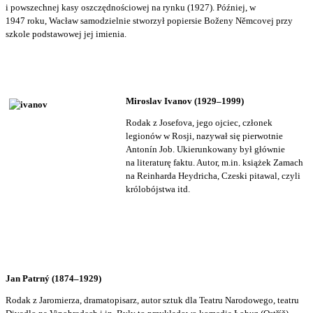
i powszechnej kasy oszczędnościowej na rynku (1927). Później, w
1947 roku, Wacław samodzielnie stworzył popiersie Boženy Němcovej przy
szkole podstawowej jej imienia.
Miroslav Ivanov (1929–1999)
Rodak z Josefova, jego ojciec, członek
legionów w Rosji, nazywał się pierwotnie
Antonín Job. Ukierunkowany był głównie
na literaturę faktu. Autor, m.in. książek Zamach
na Reinharda Heydricha, Czeski pitawal, czyli
królobójstwa itd.
Jan Patrný (1874–1929)
Rodak z Jaromierza, dramatopisarz, autor sztuk dla Teatru Narodowego, teatru