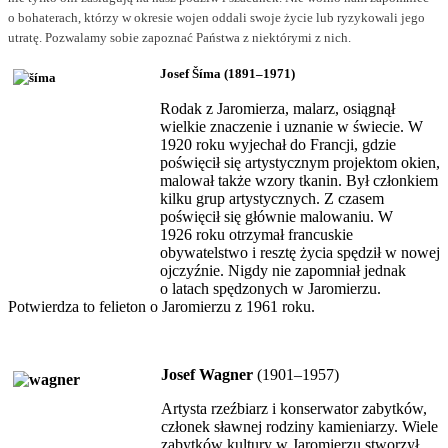
o bohaterach, którzy w okresie wojen oddali swoje życie lub ryzykowali jego
utratę. Pozwalamy sobie zapoznać Państwa z niektórymi z nich.
Josef Šíma (1891–1971)
Rodak z Jaromierza, malarz, osiągnął
wielkie znaczenie i uznanie w świecie. W
1920 roku wyjechał do Francji, gdzie
poświęcił się artystycznym projektom okien,
malował także wzory tkanin. Był członkiem
kilku grup artystycznych. Z czasem
poświęcił się głównie malowaniu. W
1926 roku otrzymał francuskie
obywatelstwo i resztę życia spędził w nowej
ojczyźnie. Nigdy nie zapomniał jednak
o latach spędzonych w Jaromierzu.
Potwierdza to felieton o Jaromierzu z 1961 roku.
Josef Wagner
(1901–1957)
Artysta rzeźbiarz i konserwator zabytków,
członek sławnej rodziny kamieniarzy. Wiele
zabytków kultury w Jaromierzu stworzył