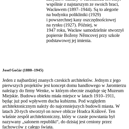
wspólnie z najstarszym ze swoich braci,
Wacławem (1897–1944). Są to alegorie
na budynku polikliniki (1929)
i powszechnej kasy oszczędnościowej
na rynku (1927). Później, w
1947 roku, Wacław samodzielnie stworzył
popiersie Boženy Němcovej przy szkole
podstawowej jej imienia.
Josef Gočár (1880–1945)
Jeden z najbardziej znanych czeskich architektów. Jednym z jego
pierwszych projektów jest koncept domu handlowego w Jaromierzu
należący do firmy Wenke, w którym obecnie znajduje się Muzeum
Miejskie. Budowa obiektu miała miejsce w latach 1910–1911,
będąc już pod wpływem ducha kubizmu. Pod względem
architektonicznym należy do najcenniejszych budowli miasta. W
latach 20-tych stworzył on nowe oblicze Hradca Králové. Ten
właśnie zespół architektoniczny, który w czasie powstania był
nazywany „salonem republiki“, do dzisiaj jest ceniony przez
fachowców z całego świata.