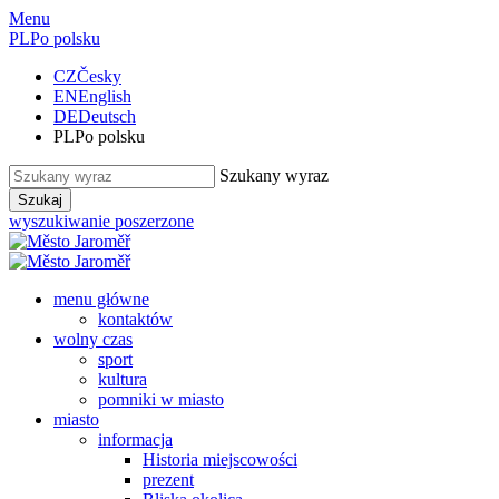
Menu
PL
Po polsku
CZ
Česky
EN
English
DE
Deutsch
PL
Po polsku
Szukany wyraz
Szukaj
wyszukiwanie poszerzone
menu główne
kontaktów
wolny czas
sport
kultura
pomniki w miasto
miasto
informacja
Historia miejscowości
prezent