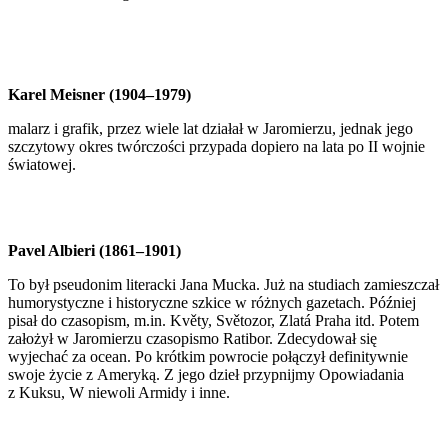
Karel Meisner (1904–1979)
malarz i grafik, przez wiele lat działał w Jaromierzu, jednak jego
szczytowy okres twórczości przypada dopiero na lata po II wojnie
światowej.
Pavel Albieri (1861–1901)
To był pseudonim literacki Jana Mucka. Już na studiach zamieszczał
humorystyczne i historyczne szkice w różnych gazetach. Później
pisał do czasopism, m.in. Květy, Světozor, Zlatá Praha itd. Potem
założył w Jaromierzu czasopismo Ratibor. Zdecydował się
wyjechać za ocean. Po krótkim powrocie połączył definitywnie
swoje życie z Ameryką. Z jego dzieł przypnijmy Opowiadania
z Kuksu, W niewoli Armidy i inne.