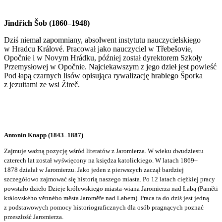
Jindřich Šob (1860–1948)
Dziś niemal zapomniany, absolwent instytutu nauczycielskiego
w Hradcu Králové. Pracował jako nauczyciel w Třebešovie,
Opočnie i w Novym Hrádku, później został dyrektorem Szkoły
Przemysłowej w Opočnie. Najciekawszym z jego dzieł jest powieść
Pod łapą czarnych lisów opisująca rywalizację hrabiego Šporka
z jezuitami ze wsi Žireč.
Antonín Knapp (1843–1887)
Zajmuje ważną pozycję wśród literatów z Jaromierza. W wieku dwudziestu
czterech lat został wyświęcony na księdza katolickiego. W latach 1869–
1878 działał w Jaromierzu. Jako jeden z pierwszych zaczął bardziej
szczegółowo zajmować się historią naszego miasta. Po 12 latach ciężkiej pracy
powstało dzieło Dzieje królewskiego miasta-wiana Jaromierza nad Łabą (Paměti
královského věnného města Jaroměře nad Labem). Praca ta do dziś jest jedną
z podstawowych pomocy historiograficznych dla osób pragnących poznać
przeszłość Jaromierza.