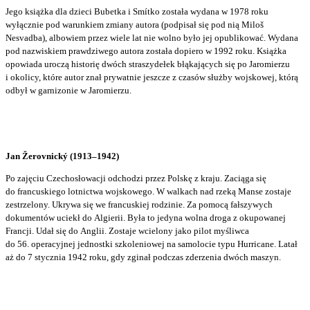
Jego książka dla dzieci Bubetka i Smítko została wydana w 1978 roku
wyłącznie pod warunkiem zmiany autora (podpisał się pod nią Miloš
Nesvadba), albowiem przez wiele lat nie wolno było jej opublikować. Wydana
pod nazwiskiem prawdziwego autora została dopiero w 1992 roku. Książka
opowiada uroczą historię dwóch straszydełek błąkających się po Jaromierzu
i okolicy, które autor znał prywatnie jeszcze z czasów służby wojskowej, którą
odbył w garnizonie w Jaromierzu.
Jan Žerovnický (1913–1942)
Po zajęciu Czechosłowacji odchodzi przez Polskę z kraju. Zaciąga się
do francuskiego lotnictwa wojskowego. W walkach nad rzeką Manse zostaje
zestrzelony. Ukrywa się we francuskiej rodzinie. Za pomocą fałszywych
dokumentów uciekł do Algierii. Była to jedyna wolna droga z okupowanej
Francji. Udał się do Anglii. Zostaje wcielony jako pilot myśliwca
do 56. operacyjnej jednostki szkoleniowej na samolocie typu Hurricane. Latał
aż do 7 stycznia 1942 roku, gdy zginał podczas zderzenia dwóch maszyn.