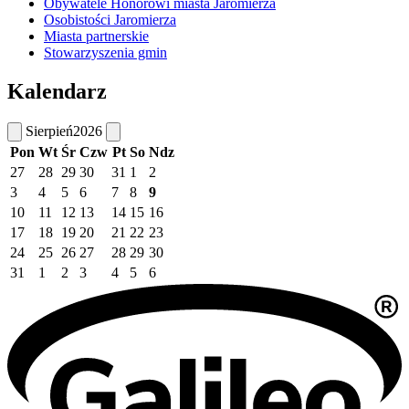
Obywatele Honorowi miasta Jaromierza
Osobistości Jaromierza
Miasta partnerskie
Stowarzyszenia gmin
Kalendarz
Sierpień
2026
Pon
Wt
Śr
Czw
Pt
So
Ndz
27
28
29
30
31
1
2
3
4
5
6
7
8
9
10
11
12
13
14
15
16
17
18
19
20
21
22
23
24
25
26
27
28
29
30
31
1
2
3
4
5
6