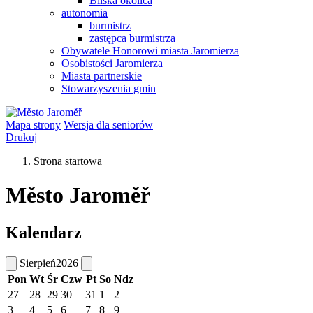
Bliska okolica
autonomia
burmistrz
zastępca burmistrza
Obywatele Honorowi miasta Jaromierza
Osobistości Jaromierza
Miasta partnerskie
Stowarzyszenia gmin
Mapa strony
Wersja dla seniorów
Drukuj
Strona startowa
Město Jaroměř
Kalendarz
Sierpień
2026
Pon
Wt
Śr
Czw
Pt
So
Ndz
27
28
29
30
31
1
2
3
4
5
6
7
8
9