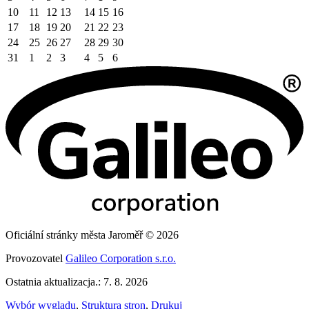
10
11
12
13
14
15
16
17
18
19
20
21
22
23
24
25
26
27
28
29
30
31
1
2
3
4
5
6
Oficiální stránky města Jaroměř © 2026
Provozovatel
Galileo Corporation s.r.o.
Ostatnia aktualizacja.: 7. 8. 2026
Wybór wyglądu
,
Struktura stron
,
Drukuj