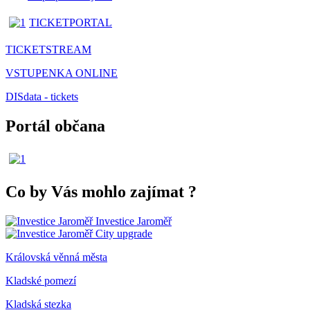
TICKETPORTAL
TICKETSTREAM
VSTUPENKA ONLINE
DISdata - tickets
Portál občana
Co by Vás mohlo zajímat
?
Investice Jaroměř
City upgrade
Královská věnná města
Kladské pomezí
Kladská stezka