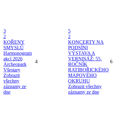
3
5
2
2
KOŘENY
KONCERTY NA
SMYSLŮ
PODSÍNI
Harmonogram
VÝSTAVA A
akcí 2026
VERNISÁŽ: 55.
4
6
Archeopark
ROČNÍK
Všestary
RATIBOŘICKÉHO
Zobrazit
MAPOVÉHO
všechny
OKRUHU
záznamy ze
Zobrazit všechny
dne
záznamy ze dne