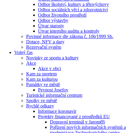
Odbor školství, kultury a tělovýchovy
Odbor sociálních věcí a zdravotnictví
Odbor životního prostředí
Odbor výstavby
Útvar starosty
Útvar interního auditu a kontroly
Povinné informace dle zákona č. 106⁄1999 Sb.
Dotace, NFV a dary
Rezervační systém
Volný čas
Novinky ze sportu a kultury
Akce
Akce v obci
Kam za sportem
Kam za kulturou
Památky ve městě
Pevnost Josefov
Turistické informační centrum
Spolky ve městě
Rychlé odkazy
Informace koronavir
Projekty financované z prostředků EU
Dopravní terminál v Jaroměři
Pořízení nových informačních systémů a
modernizace Technologického centra