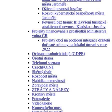
města Jaroměře
Oživení pevnosti Josefov
Rozvoj kybernetické bezpečnosti města
Jaroměře
Pevnosti bez hranic II: Zvýšení turistické
atraktivnosti pevnosti Kladsko a Josefov
Projekty financované z prostředků Ministerstva
vnitra ČR
Projekty obcí na podporu integrace držitelů
dočasné ochrany na lokální úrovni v roce
2022
Ochrana osobních údajů (GDPR)
Úřední deska
Telefonní seznam
CzechPOINT
Sběrný dvůr
Rozpočet města
Nabídka nemovitostí
Zpravodaj města
ZTRÁTY A NÁLEZY
Kroniky města
Fotogalerie
Videogalerie
Komenského most