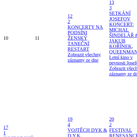
13
3
SETKÁNÍ
12
JOSEFOV
2
KONCERT:
KONCERTY NA
MICHAL
PODSÍNI
ŠINDELÁŘ 
10
11
ŽENSKÝ
JAKUB
TANEČNÍ
KOŘÍNEK,
RESTART
QUEENMAN
Zobrazit všechny
Letní kino v
záznamy ze dne
pevnosti Jose
Zobrazit všec
záznamy ze d
19
20
4
2
17
VOJTĚCH DYK &
FESTIVAL
1
D.Y.K.
RENESANC