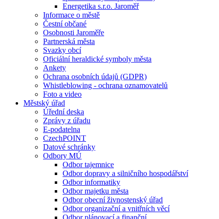
Energetika s.r.o. Jaroměř
Informace o městě
Čestní občané
Osobnosti Jaroměře
Partnerská města
Svazky obcí
Oficiální heraldické symboly města
Ankety
Ochrana osobních údajů (GDPR)
Whistleblowing - ochrana oznamovatelů
Foto a video
Městský úřad
Úřední deska
Zprávy z úřadu
E-podatelna
CzechPOINT
Datové schránky
Odbory MÚ
Odbor tajemnice
Odbor dopravy a silničního hospodářství
Odbor informatiky
Odbor majetku města
Odbor obecní živnostenský úřad
Odbor organizační a vnitřních věcí
Odbor plánovací a finanční