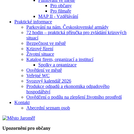
Filmování ve městě
Pro občany
Pro filmaře
MAP II - Vzdělávání
Praktické informace
Parkování na nám. Československé armády
72 hodin – praktická příručka pro zvládání krizových
situací
Bezpečnost ve městě
Krizové řízení
Životní situace
Katalog firem, organizací a institucí
Spolky a organizace
Osvětlení ve městě
Veřejné WC
Svozový kalendář 2026
Produkce odpadů a ekonomika odpadového
hospodářství
Osvědčení o podílu na zlepšení životního prostředí
Kontakt
Abecední seznam osob
Upozornění pro občany