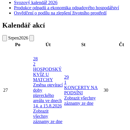
Svozový kalendář 2026
Produkce odpadů a ekonomika odpadového hospodářství
Osvědčení o podílu na zlepšení životního prostředí
Kalendář akcí
Srpen
2026
Po
Út
St
Čt
28
2
HOSPODSKÝ
KVÍZ U
29
MATCHY
1
Změna otevírací
KONCERTY NA
27
doby
30
PODSÍNI
plaveckého
Zobrazit všechny
areálu ve dnech
záznamy ze dne
14. a 15.8.2026
Zobrazit
všechny
záznamy ze dne