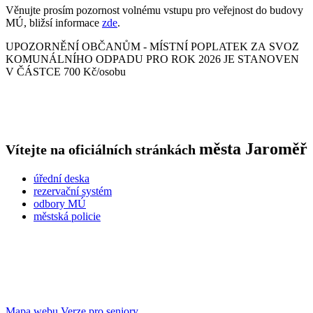
Věnujte prosím pozornost volnému vstupu pro veřejnost do budovy
MÚ, bližsí informace
zde
.
UPOZORNĚNÍ OBČANŮM - MÍSTNÍ POPLATEK ZA SVOZ
KOMUNÁLNÍHO ODPADU PRO ROK 2026 JE STANOVEN
V ČÁSTCE 700 Kč/osobu
města
Jaroměř
Vítejte na oficiálních stránkách
úřední deska
rezervační systém
odbory MÚ
městská policie
Mapa webu
Verze pro seniory