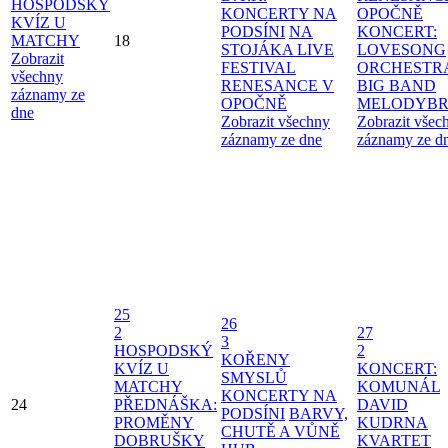
HOSPODSKÝ
KONCERTY NA
OPOČNĚ
KVÍZ U
PODSÍNI
NA
KONCERT:
MATCHY
18
STOJÁKA LIVE
LOVESONG
Zobrazit
FESTIVAL
ORCHESTR
všechny
RENESANCE V
BIG BAND
záznamy ze
OPOČNĚ
MELODYBR
dne
Zobrazit všechny
Zobrazit všec
záznamy ze dne
záznamy ze d
25
26
2
27
3
HOSPODSKÝ
2
KOŘENY
KVÍZ U
KONCERT:
SMYSLŮ
MATCHY
KOMUNÁL
KONCERTY NA
24
PŘEDNÁŠKA:
DAVID
PODSÍNI
BARVY,
PROMĚNY
KUDRNA
CHUTĚ A VŮNĚ
DOBRUŠKY
KVARTET