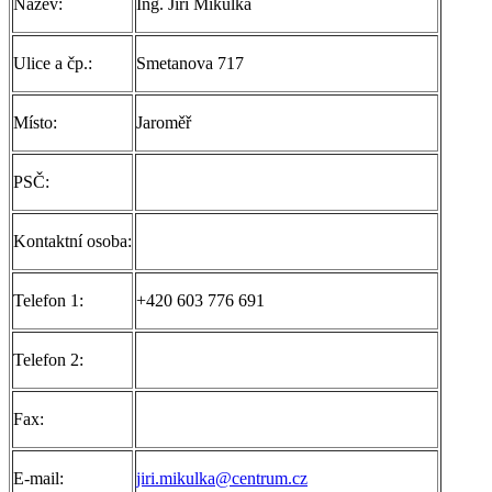
Název:
Ing. Jiří Mikulka
Ulice a čp.:
Smetanova 717
Místo:
Jaroměř
PSČ:
Kontaktní osoba:
Telefon 1:
+420 603 776 691
Telefon 2:
Fax:
E-mail:
jiri.mikulka@centrum.cz