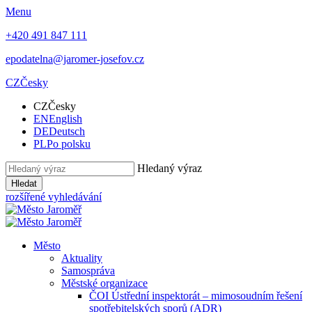
Menu
+420 491 847 111
epodatelna@jaromer-josefov.cz
CZ
Česky
CZ
Česky
EN
English
DE
Deutsch
PL
Po polsku
Hledaný výraz
Hledat
rozšířené vyhledávání
Město
Aktuality
Samospráva
Městské organizace
ČOI Ústřední inspektorát – mimosoudním řešení
spotřebitelských sporů (ADR)