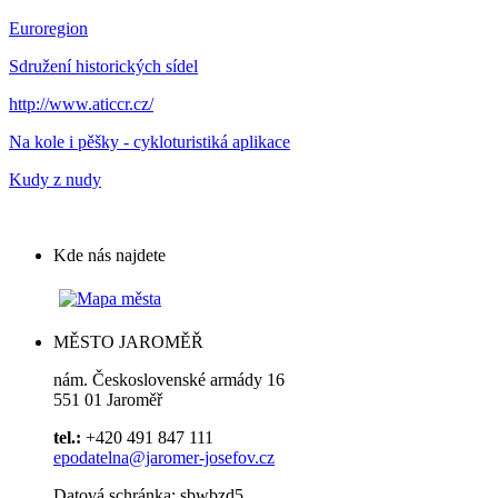
Euroregion
Sdružení historických sídel
http://www.aticcr.cz/
Na kole i pěšky - cykloturistiká aplikace
Kudy z nudy
Kde nás najdete
MĚSTO JAROMĚŘ
nám. Československé armády 16
551 01 Jaroměř
tel.:
+420 491 847 111
epodatelna@jaromer-josefov.cz
Datová schránka: sbwbzd5