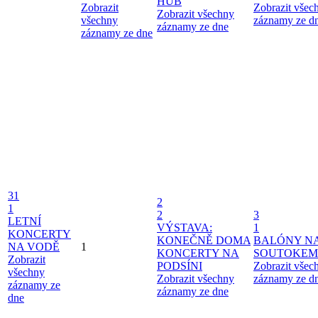
HUB
Zobrazit
Zobrazit všec
Zobrazit všechny
všechny
záznamy ze d
záznamy ze dne
záznamy ze dne
31
2
1
2
3
LETNÍ
VÝSTAVA:
1
KONCERTY
KONEČNĚ DOMA
BALÓNY N
NA VODĚ
1
KONCERTY NA
SOUTOKEM
Zobrazit
PODSÍNI
Zobrazit všec
všechny
Zobrazit všechny
záznamy ze d
záznamy ze
záznamy ze dne
dne