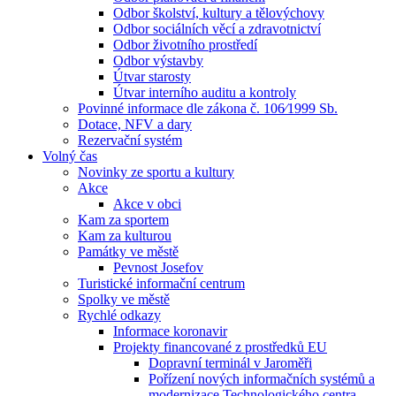
Odbor školství, kultury a tělovýchovy
Odbor sociálních věcí a zdravotnictví
Odbor životního prostředí
Odbor výstavby
Útvar starosty
Útvar interního auditu a kontroly
Povinné informace dle zákona č. 106⁄1999 Sb.
Dotace, NFV a dary
Rezervační systém
Volný čas
Novinky ze sportu a kultury
Akce
Akce v obci
Kam za sportem
Kam za kulturou
Památky ve městě
Pevnost Josefov
Turistické informační centrum
Spolky ve městě
Rychlé odkazy
Informace koronavir
Projekty financované z prostředků EU
Dopravní terminál v Jaroměři
Pořízení nových informačních systémů a
modernizace Technologického centra