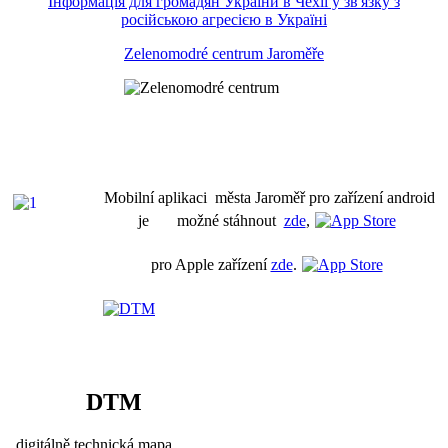
Інформація для громадян України в Чехії у зв'язку з
російською агресією в Україні
Zelenomodré centrum Jaroměře
Mobilní aplikaci města Jaroměř pro zařízení android
je možné stáhnout
zde
,
pro Apple zařízení
zde
.
DTM
digitálně technická mapa