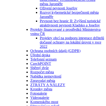
města Jaroměře
Oživení pevnosti Josefov
Rozvoj kybernetické bezpečnosti města
Jaroměře
Pevnosti bez hranic II: Zvýšení turistické
atraktivnosti pevnosti Kladsko a Josefov
Projekty financované z prostředků Ministerstva
vnitra ČR
Projekty obcí na podporu integrace držitelů
dočasné ochrany na lokální úrovni v roce
2022
Ochrana osobních údajů (GDPR)
Úřední deska
Telefonní seznam
CzechPOINT
Sběrný dvůr
Rozpočet města
Nabídka nemovitostí
Zpravodaj města
ZTRÁTY A NÁLEZY
Kroniky města
Fotogalerie
Videogalerie
Komenského most