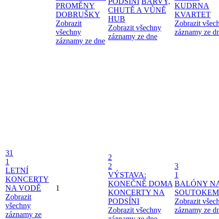
PODSÍNI
BARVY,
PROMĚNY
KUDRNA
CHUTĚ A VŮNĚ
DOBRUŠKY
KVARTET
HUB
Zobrazit
Zobrazit všec
Zobrazit všechny
všechny
záznamy ze d
záznamy ze dne
záznamy ze dne
31
2
1
2
3
LETNÍ
VÝSTAVA:
1
KONCERTY
KONEČNĚ DOMA
BALÓNY N
NA VODĚ
1
KONCERTY NA
SOUTOKEM
Zobrazit
PODSÍNI
Zobrazit všec
všechny
Zobrazit všechny
záznamy ze d
záznamy ze
záznamy ze dne