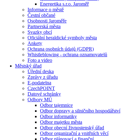
Energetika s.r.o. Jaroměř
Informace o městě
Čestní občané
Osobnosti Jaroměře
Partnerská města
Svazky obcí
Oficiální heraldické symboly města
Ankety
Ochrana osobních údajů (GDPR)
Whistleblowing - ochrana oznamovatelů
Foto a video
Městský úřad
Úřední deska
Zprávy z úřadu
E-podatelna
CzechPOINT
Datové schránky
Odbory MÚ
Odbor tajemnice
Odbor dopravy a silničního hospodářství
Odbor informatiky
Odbor majetku města
Odbor obecní živnostenský úřad
Odbor organizační a vnitřních věcí
Odbor plánovací a finanční