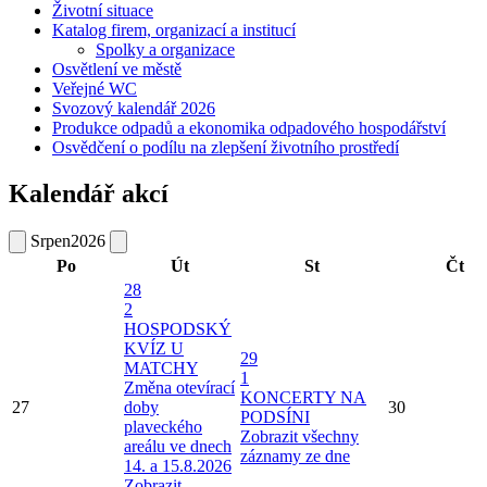
Životní situace
Katalog firem, organizací a institucí
Spolky a organizace
Osvětlení ve městě
Veřejné WC
Svozový kalendář 2026
Produkce odpadů a ekonomika odpadového hospodářství
Osvědčení o podílu na zlepšení životního prostředí
Kalendář akcí
Srpen
2026
Po
Út
St
Čt
28
2
HOSPODSKÝ
KVÍZ U
29
MATCHY
1
Změna otevírací
KONCERTY NA
27
doby
30
PODSÍNI
plaveckého
Zobrazit všechny
areálu ve dnech
záznamy ze dne
14. a 15.8.2026
Zobrazit