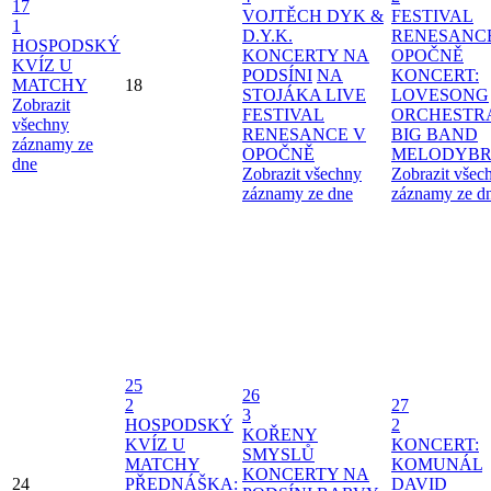
17
VOJTĚCH DYK &
FESTIVAL
1
D.Y.K.
RENESANC
HOSPODSKÝ
KONCERTY NA
OPOČNĚ
KVÍZ U
PODSÍNI
NA
KONCERT:
MATCHY
18
STOJÁKA LIVE
LOVESONG
Zobrazit
FESTIVAL
ORCHESTR
všechny
RENESANCE V
BIG BAND
záznamy ze
OPOČNĚ
MELODYBR
dne
Zobrazit všechny
Zobrazit všec
záznamy ze dne
záznamy ze d
25
26
2
27
3
HOSPODSKÝ
2
KOŘENY
KVÍZ U
KONCERT:
SMYSLŮ
MATCHY
KOMUNÁL
KONCERTY NA
24
PŘEDNÁŠKA:
DAVID