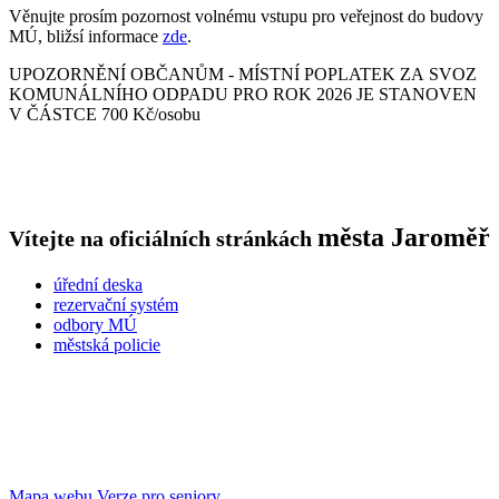
Věnujte prosím pozornost volnému vstupu pro veřejnost do budovy
MÚ, bližsí informace
zde
.
UPOZORNĚNÍ OBČANŮM - MÍSTNÍ POPLATEK ZA SVOZ
KOMUNÁLNÍHO ODPADU PRO ROK 2026 JE STANOVEN
V ČÁSTCE 700 Kč/osobu
města
Jaroměř
Vítejte na oficiálních stránkách
úřední deska
rezervační systém
odbory MÚ
městská policie
Mapa webu
Verze pro seniory