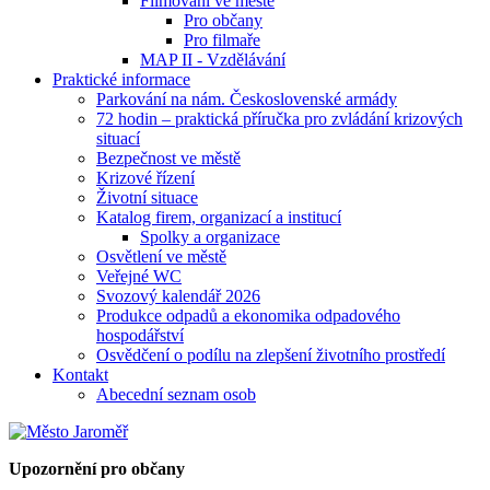
Filmování ve městě
Pro občany
Pro filmaře
MAP II - Vzdělávání
Praktické informace
Parkování na nám. Československé armády
72 hodin – praktická příručka pro zvládání krizových
situací
Bezpečnost ve městě
Krizové řízení
Životní situace
Katalog firem, organizací a institucí
Spolky a organizace
Osvětlení ve městě
Veřejné WC
Svozový kalendář 2026
Produkce odpadů a ekonomika odpadového
hospodářství
Osvědčení o podílu na zlepšení životního prostředí
Kontakt
Abecední seznam osob
Upozornění pro občany