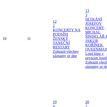
13
3
SETKÁNÍ
12
JOSEFOV
2
KONCERT:
KONCERTY NA
MICHAL
PODSÍNI
ŠINDELÁŘ 
10
11
ŽENSKÝ
JAKUB
TANEČNÍ
KOŘÍNEK,
RESTART
QUEENMAN
Zobrazit všechny
Letní kino v
záznamy ze dne
pevnosti Jose
Zobrazit všec
záznamy ze d
19
20
4
2