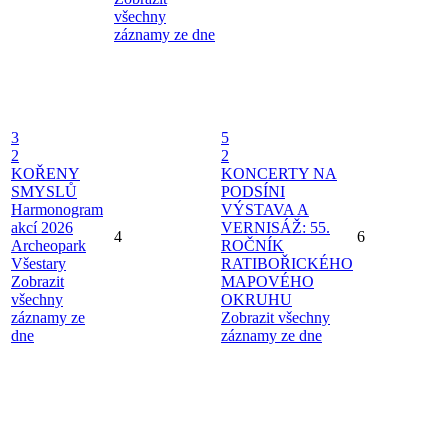
všechny
záznamy ze dne
3
5
2
2
KOŘENY
KONCERTY NA
SMYSLŮ
PODSÍNI
Harmonogram
VÝSTAVA A
akcí 2026
VERNISÁŽ: 55.
4
6
Archeopark
ROČNÍK
Všestary
RATIBOŘICKÉHO
Zobrazit
MAPOVÉHO
všechny
OKRUHU
záznamy ze
Zobrazit všechny
dne
záznamy ze dne