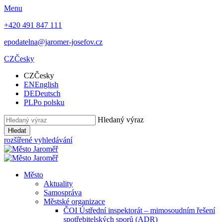
Menu
+420 491 847 111
epodatelna@jaromer-josefov.cz
CZ
Česky
CZ
Česky
EN
English
DE
Deutsch
PL
Po polsku
Hledaný výraz
Hledat
rozšířené vyhledávání
Město
Aktuality
Samospráva
Městské organizace
ČOI Ústřední inspektorát – mimosoudním řešení
spotřebitelských sporů (ADR)