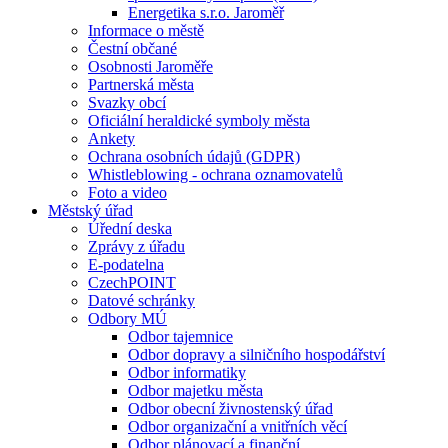
Energetika s.r.o. Jaroměř
Informace o městě
Čestní občané
Osobnosti Jaroměře
Partnerská města
Svazky obcí
Oficiální heraldické symboly města
Ankety
Ochrana osobních údajů (GDPR)
Whistleblowing - ochrana oznamovatelů
Foto a video
Městský úřad
Úřední deska
Zprávy z úřadu
E-podatelna
CzechPOINT
Datové schránky
Odbory MÚ
Odbor tajemnice
Odbor dopravy a silničního hospodářství
Odbor informatiky
Odbor majetku města
Odbor obecní živnostenský úřad
Odbor organizační a vnitřních věcí
Odbor plánovací a finanční