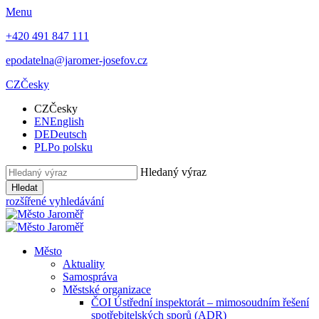
Menu
+420 491 847 111
epodatelna@jaromer-josefov.cz
CZ
Česky
CZ
Česky
EN
English
DE
Deutsch
PL
Po polsku
Hledaný výraz
Hledat
rozšířené vyhledávání
Město
Aktuality
Samospráva
Městské organizace
ČOI Ústřední inspektorát – mimosoudním řešení
spotřebitelských sporů (ADR)