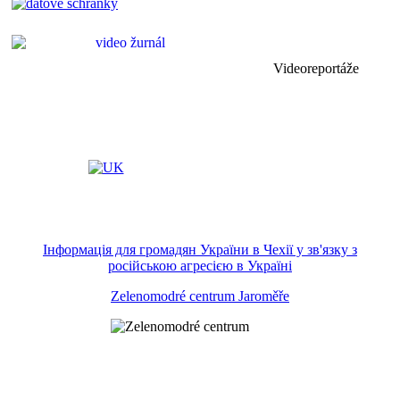
Videoreportáže
Інформація для громадян України в Чехії у зв'язку з
російською агресією в Україні
Zelenomodré centrum Jaroměře