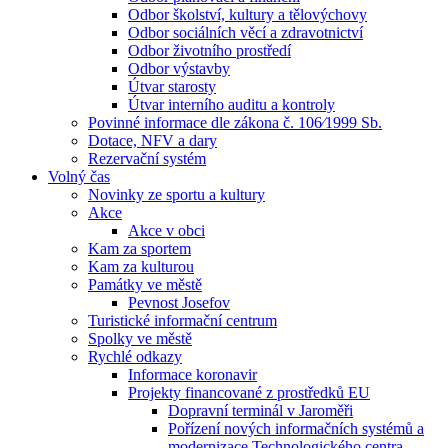
Odbor školství, kultury a tělovýchovy
Odbor sociálních věcí a zdravotnictví
Odbor životního prostředí
Odbor výstavby
Útvar starosty
Útvar interního auditu a kontroly
Povinné informace dle zákona č. 106⁄1999 Sb.
Dotace, NFV a dary
Rezervační systém
Volný čas
Novinky ze sportu a kultury
Akce
Akce v obci
Kam za sportem
Kam za kulturou
Památky ve městě
Pevnost Josefov
Turistické informační centrum
Spolky ve městě
Rychlé odkazy
Informace koronavir
Projekty financované z prostředků EU
Dopravní terminál v Jaroměři
Pořízení nových informačních systémů a
modernizace Technologického centra