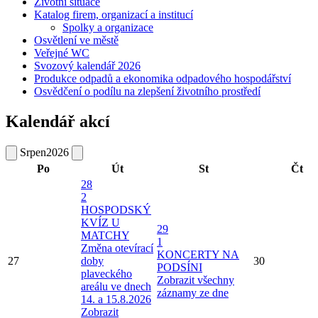
Životní situace
Katalog firem, organizací a institucí
Spolky a organizace
Osvětlení ve městě
Veřejné WC
Svozový kalendář 2026
Produkce odpadů a ekonomika odpadového hospodářství
Osvědčení o podílu na zlepšení životního prostředí
Kalendář akcí
Srpen
2026
Po
Út
St
Čt
28
2
HOSPODSKÝ
KVÍZ U
29
MATCHY
1
Změna otevírací
KONCERTY NA
27
doby
30
PODSÍNI
plaveckého
Zobrazit všechny
areálu ve dnech
záznamy ze dne
14. a 15.8.2026
Zobrazit