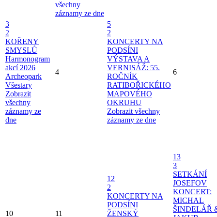
všechny
záznamy ze dne
3
5
2
2
KOŘENY
KONCERTY NA
SMYSLŮ
PODSÍNI
Harmonogram
VÝSTAVA A
akcí 2026
VERNISÁŽ: 55.
4
6
Archeopark
ROČNÍK
Všestary
RATIBOŘICKÉHO
Zobrazit
MAPOVÉHO
všechny
OKRUHU
záznamy ze
Zobrazit všechny
dne
záznamy ze dne
13
3
SETKÁNÍ
12
JOSEFOV
2
KONCERT:
KONCERTY NA
MICHAL
PODSÍNI
ŠINDELÁŘ 
10
11
ŽENSKÝ