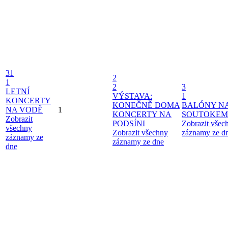
31
2
1
2
3
LETNÍ
VÝSTAVA:
1
KONCERTY
KONEČNĚ DOMA
BALÓNY N
NA VODĚ
1
KONCERTY NA
SOUTOKEM
Zobrazit
PODSÍNI
Zobrazit všec
všechny
Zobrazit všechny
záznamy ze d
záznamy ze
záznamy ze dne
dne