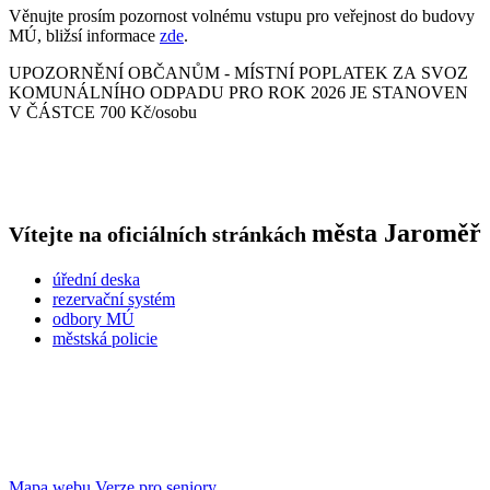
Věnujte prosím pozornost volnému vstupu pro veřejnost do budovy
MÚ, bližsí informace
zde
.
UPOZORNĚNÍ OBČANŮM - MÍSTNÍ POPLATEK ZA SVOZ
KOMUNÁLNÍHO ODPADU PRO ROK 2026 JE STANOVEN
V ČÁSTCE 700 Kč/osobu
města
Jaroměř
Vítejte na oficiálních stránkách
úřední deska
rezervační systém
odbory MÚ
městská policie
Mapa webu
Verze pro seniory