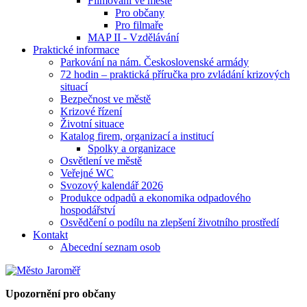
Filmování ve městě
Pro občany
Pro filmaře
MAP II - Vzdělávání
Praktické informace
Parkování na nám. Československé armády
72 hodin – praktická příručka pro zvládání krizových
situací
Bezpečnost ve městě
Krizové řízení
Životní situace
Katalog firem, organizací a institucí
Spolky a organizace
Osvětlení ve městě
Veřejné WC
Svozový kalendář 2026
Produkce odpadů a ekonomika odpadového
hospodářství
Osvědčení o podílu na zlepšení životního prostředí
Kontakt
Abecední seznam osob
Upozornění pro občany