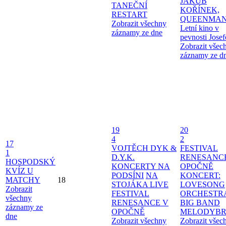
JAKUB
TANEČNÍ
KOŘÍNEK,
RESTART
QUEENMAN
Zobrazit všechny
Letní kino v
záznamy ze dne
pevnosti Jose
Zobrazit všec
záznamy ze d
19
20
4
2
17
VOJTĚCH DYK &
FESTIVAL
1
D.Y.K.
RENESANC
HOSPODSKÝ
KONCERTY NA
OPOČNĚ
KVÍZ U
PODSÍNI
NA
KONCERT:
MATCHY
18
STOJÁKA LIVE
LOVESONG
Zobrazit
FESTIVAL
ORCHESTR
všechny
RENESANCE V
BIG BAND
záznamy ze
OPOČNĚ
MELODYBR
dne
Zobrazit všechny
Zobrazit všec