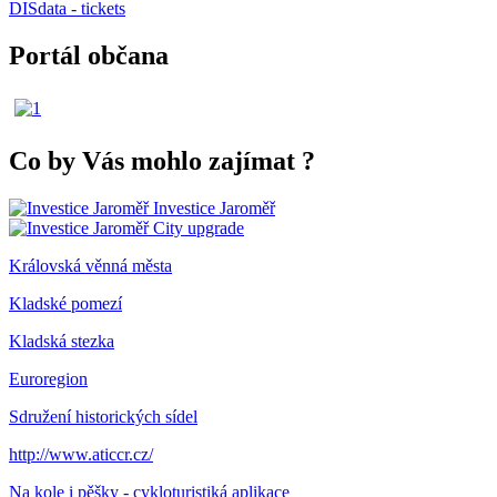
DISdata - tickets
Portál občana
Co by Vás mohlo zajímat
?
Investice Jaroměř
City upgrade
Královská věnná města
Kladské pomezí
Kladská stezka
Euroregion
Sdružení historických sídel
http://www.aticcr.cz/
Na kole i pěšky - cykloturistiká aplikace