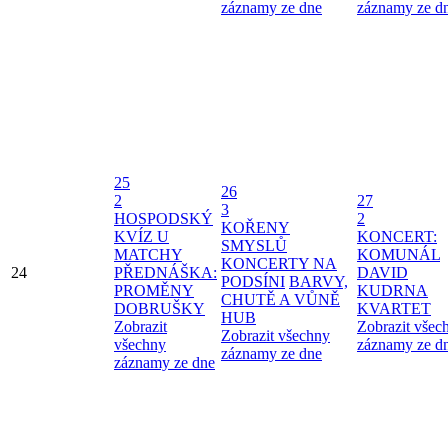
záznamy ze dne
záznamy ze d
25
26
2
27
3
HOSPODSKÝ
2
KOŘENY
KVÍZ U
KONCERT:
SMYSLŮ
MATCHY
KOMUNÁL
KONCERTY NA
24
PŘEDNÁŠKA:
DAVID
PODSÍNI
BARVY,
PROMĚNY
KUDRNA
CHUTĚ A VŮNĚ
DOBRUŠKY
KVARTET
HUB
Zobrazit
Zobrazit všec
Zobrazit všechny
všechny
záznamy ze d
záznamy ze dne
záznamy ze dne