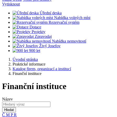
Vytisknout
Úřední deska
Nabídka volných míst
Rezervační systém
Dotace
Projekty
Zpravodaj
Nabídka nemovitostí
Živý Josefov
900 let
Úvodní stránka
Praktické informace
Katalog firem, organizací a institucí
Finanční instituce
Finanční instituce
Název
Hledat
Č
M
P
R