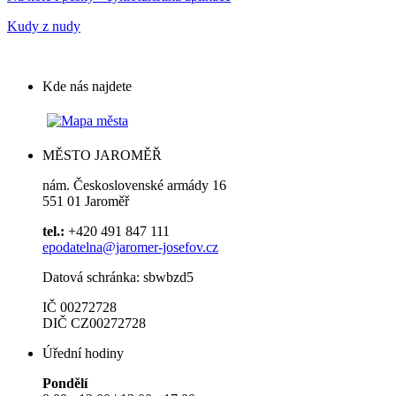
Kudy z nudy
Kde nás najdete
MĚSTO JAROMĚŘ
nám. Československé armády 16
551 01 Jaroměř
tel.:
+420 491 847 111
epodatelna@jaromer-josefov.cz
Datová schránka: sbwbzd5
IČ 00272728
DIČ CZ00272728
Úřední hodiny
Pondělí