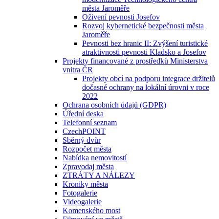
města Jaroměře
Oživení pevnosti Josefov
Rozvoj kybernetické bezpečnosti města
Jaroměře
Pevnosti bez hranic II: Zvýšení turistické
atraktivnosti pevnosti Kladsko a Josefov
Projekty financované z prostředků Ministerstva
vnitra ČR
Projekty obcí na podporu integrace držitelů
dočasné ochrany na lokální úrovni v roce
2022
Ochrana osobních údajů (GDPR)
Úřední deska
Telefonní seznam
CzechPOINT
Sběrný dvůr
Rozpočet města
Nabídka nemovitostí
Zpravodaj města
ZTRÁTY A NÁLEZY
Kroniky města
Fotogalerie
Videogalerie
Komenského most