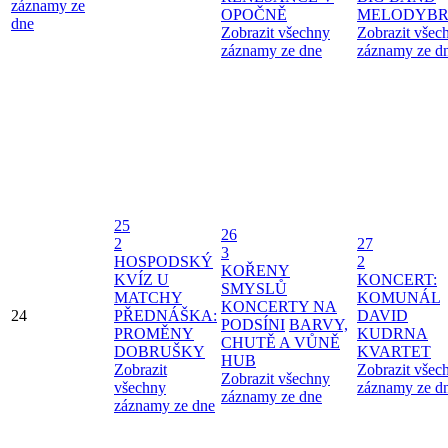
záznamy ze
OPOČNĚ
MELODYBR
dne
Zobrazit všechny
Zobrazit všec
záznamy ze dne
záznamy ze d
25
26
2
27
3
HOSPODSKÝ
2
KOŘENY
KVÍZ U
KONCERT:
SMYSLŮ
MATCHY
KOMUNÁL
KONCERTY NA
24
PŘEDNÁŠKA:
DAVID
PODSÍNI
BARVY,
PROMĚNY
KUDRNA
CHUTĚ A VŮNĚ
DOBRUŠKY
KVARTET
HUB
Zobrazit
Zobrazit všec
Zobrazit všechny
všechny
záznamy ze d
záznamy ze dne
záznamy ze dne