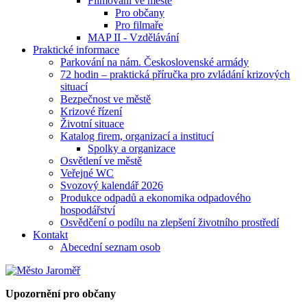
Filmování ve městě
Pro občany
Pro filmaře
MAP II - Vzdělávání
Praktické informace
Parkování na nám. Československé armády
72 hodin – praktická příručka pro zvládání krizových
situací
Bezpečnost ve městě
Krizové řízení
Životní situace
Katalog firem, organizací a institucí
Spolky a organizace
Osvětlení ve městě
Veřejné WC
Svozový kalendář 2026
Produkce odpadů a ekonomika odpadového
hospodářství
Osvědčení o podílu na zlepšení životního prostředí
Kontakt
Abecední seznam osob
Upozornění pro občany