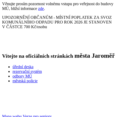
Věnujte prosím pozornost volnému vstupu pro veřejnost do budovy
MÚ, bližsí informace
zde
.
UPOZORNĚNÍ OBČANŮM - MÍSTNÍ POPLATEK ZA SVOZ
KOMUNÁLNÍHO ODPADU PRO ROK 2026 JE STANOVEN
V ČÁSTCE 700 Kč/osobu
města
Jaroměř
Vítejte na oficiálních stránkách
úřední deska
rezervační systém
odbory MÚ
městská policie
Mapa webu
Verze pro seniory