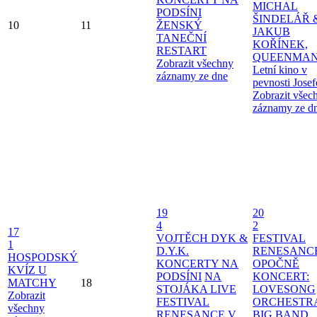
MICHAL
PODSÍNI
ŠINDELÁŘ 
10
11
ŽENSKÝ
JAKUB
TANEČNÍ
KOŘÍNEK,
RESTART
QUEENMAN
Zobrazit všechny
Letní kino v
záznamy ze dne
pevnosti Jose
Zobrazit všec
záznamy ze d
19
20
4
2
17
VOJTĚCH DYK &
FESTIVAL
1
D.Y.K.
RENESANC
HOSPODSKÝ
KONCERTY NA
OPOČNĚ
KVÍZ U
PODSÍNI
NA
KONCERT:
MATCHY
18
STOJÁKA LIVE
LOVESONG
Zobrazit
FESTIVAL
ORCHESTR
všechny
RENESANCE V
BIG BAND