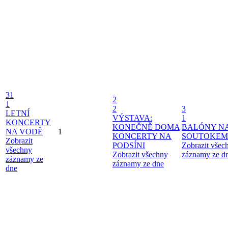
31
2
1
2
3
LETNÍ
VÝSTAVA:
1
KONCERTY
KONEČNĚ DOMA
BALÓNY N
NA VODĚ
1
KONCERTY NA
SOUTOKEM
Zobrazit
PODSÍNI
Zobrazit všec
všechny
Zobrazit všechny
záznamy ze d
záznamy ze
záznamy ze dne
dne