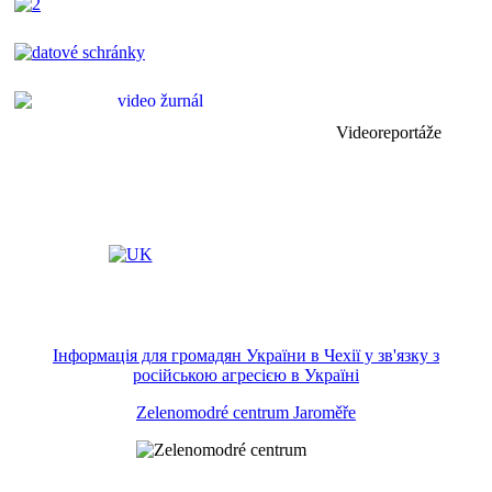
Videoreportáže
Інформація для громадян України в Чехії у зв'язку з
російською агресією в Україні
Zelenomodré centrum Jaroměře