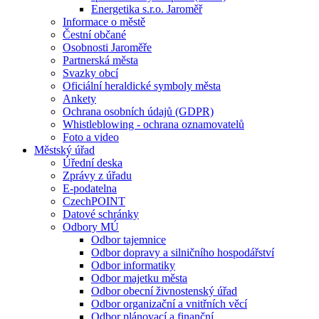
Energetika s.r.o. Jaroměř
Informace o městě
Čestní občané
Osobnosti Jaroměře
Partnerská města
Svazky obcí
Oficiální heraldické symboly města
Ankety
Ochrana osobních údajů (GDPR)
Whistleblowing - ochrana oznamovatelů
Foto a video
Městský úřad
Úřední deska
Zprávy z úřadu
E-podatelna
CzechPOINT
Datové schránky
Odbory MÚ
Odbor tajemnice
Odbor dopravy a silničního hospodářství
Odbor informatiky
Odbor majetku města
Odbor obecní živnostenský úřad
Odbor organizační a vnitřních věcí
Odbor plánovací a finanční