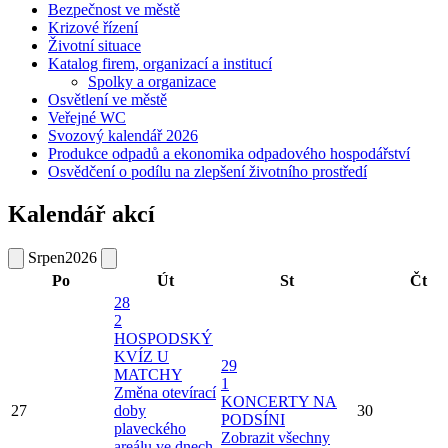
Bezpečnost ve městě
Krizové řízení
Životní situace
Katalog firem, organizací a institucí
Spolky a organizace
Osvětlení ve městě
Veřejné WC
Svozový kalendář 2026
Produkce odpadů a ekonomika odpadového hospodářství
Osvědčení o podílu na zlepšení životního prostředí
Kalendář akcí
Srpen
2026
Po
Út
St
Čt
28
2
HOSPODSKÝ
KVÍZ U
29
MATCHY
1
Změna otevírací
KONCERTY NA
27
doby
30
PODSÍNI
plaveckého
Zobrazit všechny
areálu ve dnech