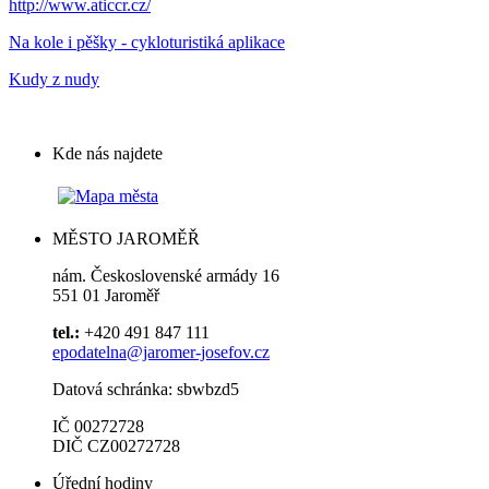
http://www.aticcr.cz/
Na kole i pěšky - cykloturistiká aplikace
Kudy z nudy
Kde nás najdete
MĚSTO JAROMĚŘ
nám. Československé armády 16
551 01 Jaroměř
tel.:
+420 491 847 111
epodatelna@jaromer-josefov.cz
Datová schránka: sbwbzd5
IČ 00272728
DIČ CZ00272728
Úřední hodiny