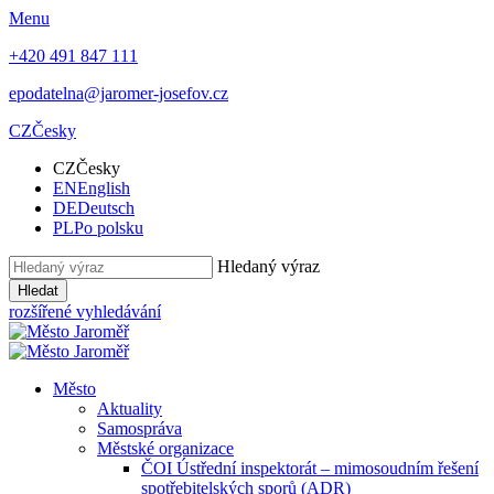
Menu
+420 491 847 111
epodatelna@jaromer-josefov.cz
CZ
Česky
CZ
Česky
EN
English
DE
Deutsch
PL
Po polsku
Hledaný výraz
Hledat
rozšířené vyhledávání
Město
Aktuality
Samospráva
Městské organizace
ČOI Ústřední inspektorát – mimosoudním řešení
spotřebitelských sporů (ADR)