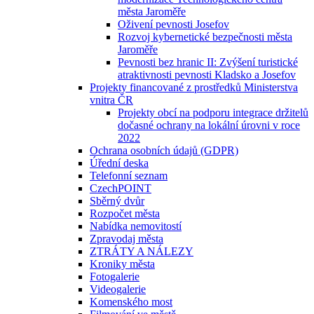
města Jaroměře
Oživení pevnosti Josefov
Rozvoj kybernetické bezpečnosti města
Jaroměře
Pevnosti bez hranic II: Zvýšení turistické
atraktivnosti pevnosti Kladsko a Josefov
Projekty financované z prostředků Ministerstva
vnitra ČR
Projekty obcí na podporu integrace držitelů
dočasné ochrany na lokální úrovni v roce
2022
Ochrana osobních údajů (GDPR)
Úřední deska
Telefonní seznam
CzechPOINT
Sběrný dvůr
Rozpočet města
Nabídka nemovitostí
Zpravodaj města
ZTRÁTY A NÁLEZY
Kroniky města
Fotogalerie
Videogalerie
Komenského most