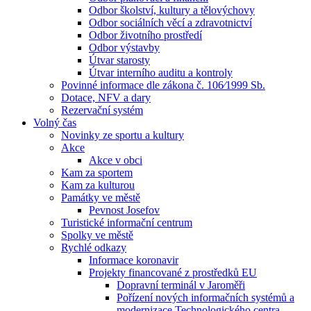
Odbor školství, kultury a tělovýchovy
Odbor sociálních věcí a zdravotnictví
Odbor životního prostředí
Odbor výstavby
Útvar starosty
Útvar interního auditu a kontroly
Povinné informace dle zákona č. 106⁄1999 Sb.
Dotace, NFV a dary
Rezervační systém
Volný čas
Novinky ze sportu a kultury
Akce
Akce v obci
Kam za sportem
Kam za kulturou
Památky ve městě
Pevnost Josefov
Turistické informační centrum
Spolky ve městě
Rychlé odkazy
Informace koronavir
Projekty financované z prostředků EU
Dopravní terminál v Jaroměři
Pořízení nových informačních systémů a
modernizace Technologického centra