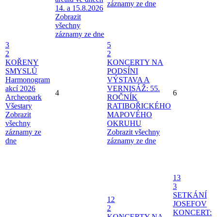
záznamy ze dne
14. a 15.8.2026
Zobrazit
všechny
záznamy ze dne
3
5
2
2
KOŘENY
KONCERTY NA
SMYSLŮ
PODSÍNI
Harmonogram
VÝSTAVA A
akcí 2026
VERNISÁŽ: 55.
4
6
Archeopark
ROČNÍK
Všestary
RATIBOŘICKÉHO
Zobrazit
MAPOVÉHO
všechny
OKRUHU
záznamy ze
Zobrazit všechny
dne
záznamy ze dne
13
3
SETKÁNÍ
12
JOSEFOV
2
KONCERT:
KONCERTY NA