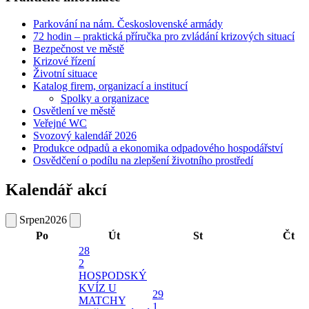
Parkování na nám. Československé armády
72 hodin – praktická příručka pro zvládání krizových situací
Bezpečnost ve městě
Krizové řízení
Životní situace
Katalog firem, organizací a institucí
Spolky a organizace
Osvětlení ve městě
Veřejné WC
Svozový kalendář 2026
Produkce odpadů a ekonomika odpadového hospodářství
Osvědčení o podílu na zlepšení životního prostředí
Kalendář akcí
Srpen
2026
Po
Út
St
Čt
28
2
HOSPODSKÝ
KVÍZ U
29
MATCHY
1