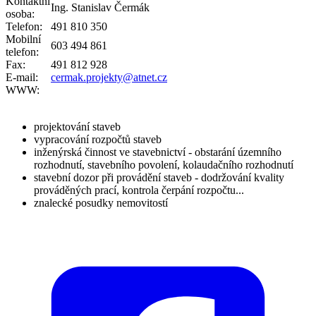
Kontaktní
Ing. Stanislav Čermák
osoba:
Telefon:
491 810 350
Mobilní
603 494 861
telefon:
Fax:
491 812 928
E-mail:
cermak.projekty@atnet.cz
WWW:
projektování staveb
vypracování rozpočtů staveb
inženýrská činnost ve stavebnictví - obstarání územního
rozhodnutí, stavebního povolení, kolaudačního rozhodnutí
stavební dozor při provádění staveb - dodržování kvality
prováděných prací, kontrola čerpání rozpočtu...
znalecké posudky nemovitostí