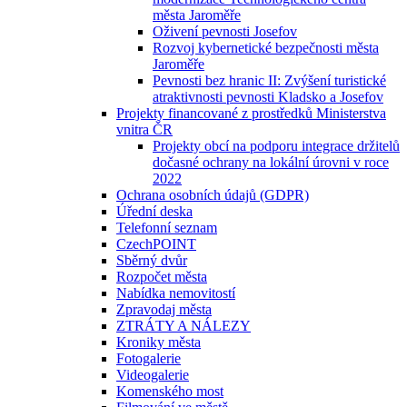
města Jaroměře
Oživení pevnosti Josefov
Rozvoj kybernetické bezpečnosti města
Jaroměře
Pevnosti bez hranic II: Zvýšení turistické
atraktivnosti pevnosti Kladsko a Josefov
Projekty financované z prostředků Ministerstva
vnitra ČR
Projekty obcí na podporu integrace držitelů
dočasné ochrany na lokální úrovni v roce
2022
Ochrana osobních údajů (GDPR)
Úřední deska
Telefonní seznam
CzechPOINT
Sběrný dvůr
Rozpočet města
Nabídka nemovitostí
Zpravodaj města
ZTRÁTY A NÁLEZY
Kroniky města
Fotogalerie
Videogalerie
Komenského most