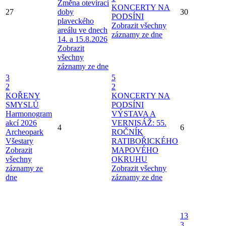
Změna otevírací
KONCERTY NA
27
doby
30
PODSÍNI
plaveckého
Zobrazit všechny
areálu ve dnech
záznamy ze dne
14. a 15.8.2026
Zobrazit
všechny
záznamy ze dne
3
5
2
2
KOŘENY
KONCERTY NA
SMYSLŮ
PODSÍNI
Harmonogram
VÝSTAVA A
akcí 2026
VERNISÁŽ: 55.
4
6
Archeopark
ROČNÍK
Všestary
RATIBOŘICKÉHO
Zobrazit
MAPOVÉHO
všechny
OKRUHU
záznamy ze
Zobrazit všechny
dne
záznamy ze dne
13
3