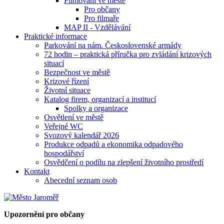
Filmování ve městě
Pro občany
Pro filmaře
MAP II - Vzdělávání
Praktické informace
Parkování na nám. Československé armády
72 hodin – praktická příručka pro zvládání krizových
situací
Bezpečnost ve městě
Krizové řízení
Životní situace
Katalog firem, organizací a institucí
Spolky a organizace
Osvětlení ve městě
Veřejné WC
Svozový kalendář 2026
Produkce odpadů a ekonomika odpadového
hospodářství
Osvědčení o podílu na zlepšení životního prostředí
Kontakt
Abecední seznam osob
Upozornění pro občany