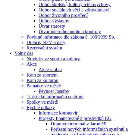
Odbor školství, kultury a tělovýchovy
Odbor sociálních věcí a zdravotnictví
Odbor životního prostředí
Odbor výstavby
Útvar starosty
Útvar interního auditu a kontroly
Povinné informace dle zákona č. 106⁄1999 Sb.
Dotace, NFV a dary
Rezervační systém
Volný čas
Novinky ze sportu a kultury
Akce
Akce v obci
Kam za sportem
Kam za kulturou
Památky ve městě
Pevnost Josefov
Turistické informační centrum
Spolky ve městě
Rychlé odkazy
Informace koronavir
Projekty financované z prostředků EU
Dopravní terminál v Jaroměři
Pořízení nových informačních systémů a
modernizace Technologického centra