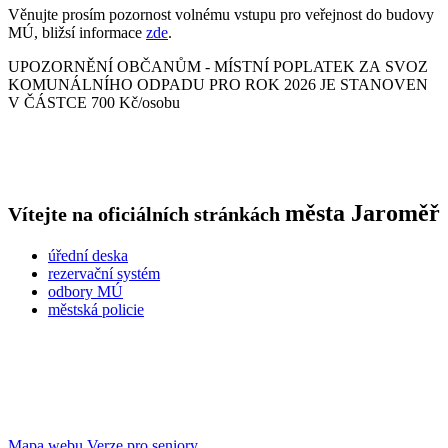
Věnujte prosím pozornost volnému vstupu pro veřejnost do budovy
MÚ, bližsí informace
zde
.
UPOZORNĚNÍ OBČANŮM - MÍSTNÍ POPLATEK ZA SVOZ
KOMUNÁLNÍHO ODPADU PRO ROK 2026 JE STANOVEN
V ČÁSTCE 700 Kč/osobu
města
Jaroměř
Vítejte na oficiálních stránkách
úřední deska
rezervační systém
odbory MÚ
městská policie
Mapa webu
Verze pro seniory