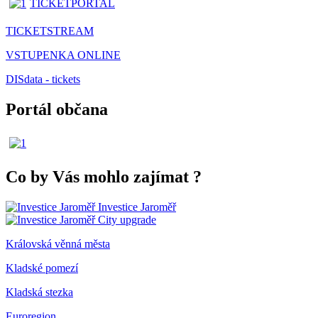
TICKETPORTAL
TICKETSTREAM
VSTUPENKA ONLINE
DISdata - tickets
Portál občana
Co by Vás mohlo zajímat
?
Investice Jaroměř
City upgrade
Královská věnná města
Kladské pomezí
Kladská stezka
Euroregion