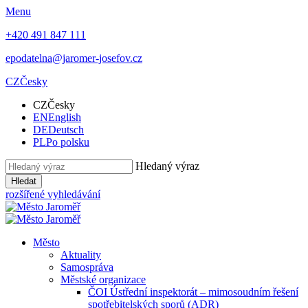
Menu
+420 491 847 111
epodatelna@jaromer-josefov.cz
CZ
Česky
CZ
Česky
EN
English
DE
Deutsch
PL
Po polsku
Hledaný výraz
Hledat
rozšířené vyhledávání
Město
Aktuality
Samospráva
Městské organizace
ČOI Ústřední inspektorát – mimosoudním řešení
spotřebitelských sporů (ADR)