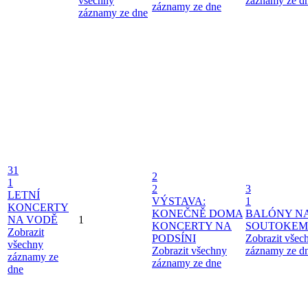
všechny
záznamy ze d
záznamy ze dne
záznamy ze dne
31
2
1
2
3
LETNÍ
VÝSTAVA:
1
KONCERTY
KONEČNĚ DOMA
BALÓNY N
NA VODĚ
1
KONCERTY NA
SOUTOKEM
Zobrazit
PODSÍNI
Zobrazit všec
všechny
Zobrazit všechny
záznamy ze d
záznamy ze
záznamy ze dne
dne