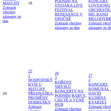
PODSÍNI
NA
KONCERT:
MATCHY
18
STOJÁKA LIVE
LOVESONG
Zobrazit
FESTIVAL
ORCHESTR
všechny
RENESANCE V
BIG BAND
záznamy ze
OPOČNĚ
MELODYBR
dne
Zobrazit všechny
Zobrazit všec
záznamy ze dne
záznamy ze d
25
26
2
27
3
HOSPODSKÝ
2
KOŘENY
KVÍZ U
KONCERT:
SMYSLŮ
MATCHY
KOMUNÁL
KONCERTY NA
24
PŘEDNÁŠKA:
DAVID
PODSÍNI
BARVY,
PROMĚNY
KUDRNA
CHUTĚ A VŮNĚ
DOBRUŠKY
KVARTET
HUB
Zobrazit
Zobrazit všec
Zobrazit všechny