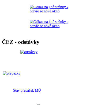
ČEZ - odstávky
Stav přepážek MÚ