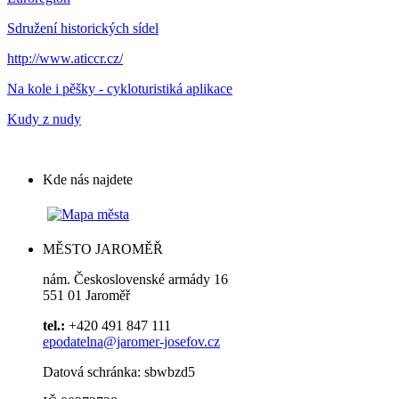
Sdružení historických sídel
http://www.aticcr.cz/
Na kole i pěšky - cykloturistiká aplikace
Kudy z nudy
Kde nás najdete
MĚSTO JAROMĚŘ
nám. Československé armády 16
551 01 Jaroměř
tel.:
+420 491 847 111
epodatelna@jaromer-josefov.cz
Datová schránka: sbwbzd5