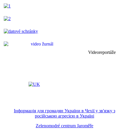
Videoreportáže
Інформація для громадян України в Чехії у зв'язку з
російською агресією в Україні
Zelenomodré centrum Jaroměře