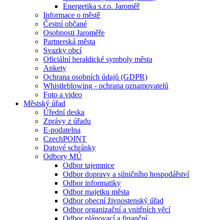
Energetika s.r.o. Jaroměř
Informace o městě
Čestní občané
Osobnosti Jaroměře
Partnerská města
Svazky obcí
Oficiální heraldické symboly města
Ankety
Ochrana osobních údajů (GDPR)
Whistleblowing - ochrana oznamovatelů
Foto a video
Městský úřad
Úřední deska
Zprávy z úřadu
E-podatelna
CzechPOINT
Datové schránky
Odbory MÚ
Odbor tajemnice
Odbor dopravy a silničního hospodářství
Odbor informatiky
Odbor majetku města
Odbor obecní živnostenský úřad
Odbor organizační a vnitřních věcí
Odbor plánovací a finanční