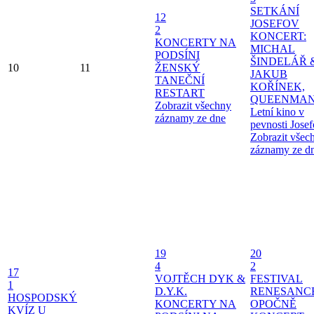
SETKÁNÍ
12
JOSEFOV
2
KONCERT:
KONCERTY NA
MICHAL
PODSÍNI
ŠINDELÁŘ 
10
11
ŽENSKÝ
JAKUB
TANEČNÍ
KOŘÍNEK,
RESTART
QUEENMAN
Zobrazit všechny
Letní kino v
záznamy ze dne
pevnosti Jose
Zobrazit všec
záznamy ze d
19
20
4
2
17
VOJTĚCH DYK &
FESTIVAL
1
D.Y.K.
RENESANC
HOSPODSKÝ
KONCERTY NA
OPOČNĚ
KVÍZ U