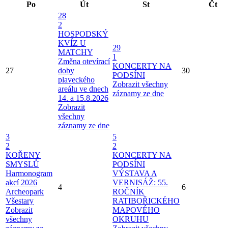
Po
Út
St
Čt
28
2
HOSPODSKÝ
KVÍZ U
29
MATCHY
1
Změna otevírací
KONCERTY NA
27
doby
30
PODSÍNI
plaveckého
Zobrazit všechny
areálu ve dnech
záznamy ze dne
14. a 15.8.2026
Zobrazit
všechny
záznamy ze dne
3
5
2
2
KOŘENY
KONCERTY NA
SMYSLŮ
PODSÍNI
Harmonogram
VÝSTAVA A
akcí 2026
VERNISÁŽ: 55.
4
6
Archeopark
ROČNÍK
Všestary
RATIBOŘICKÉHO
Zobrazit
MAPOVÉHO
všechny
OKRUHU