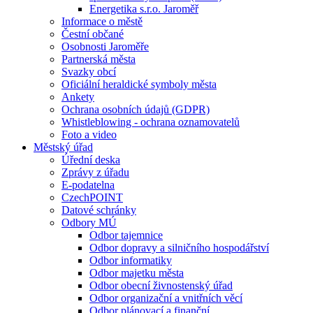
Energetika s.r.o. Jaroměř
Informace o městě
Čestní občané
Osobnosti Jaroměře
Partnerská města
Svazky obcí
Oficiální heraldické symboly města
Ankety
Ochrana osobních údajů (GDPR)
Whistleblowing - ochrana oznamovatelů
Foto a video
Městský úřad
Úřední deska
Zprávy z úřadu
E-podatelna
CzechPOINT
Datové schránky
Odbory MÚ
Odbor tajemnice
Odbor dopravy a silničního hospodářství
Odbor informatiky
Odbor majetku města
Odbor obecní živnostenský úřad
Odbor organizační a vnitřních věcí
Odbor plánovací a finanční