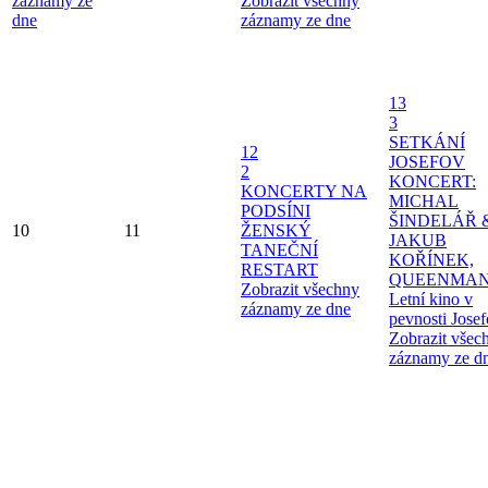
záznamy ze
Zobrazit všechny
dne
záznamy ze dne
13
3
SETKÁNÍ
12
JOSEFOV
2
KONCERT:
KONCERTY NA
MICHAL
PODSÍNI
ŠINDELÁŘ 
10
11
ŽENSKÝ
JAKUB
TANEČNÍ
KOŘÍNEK,
RESTART
QUEENMAN
Zobrazit všechny
Letní kino v
záznamy ze dne
pevnosti Jose
Zobrazit všec
záznamy ze d