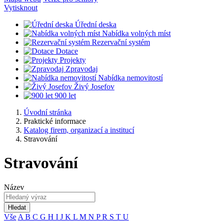
Vytisknout
Úřední deska
Nabídka volných míst
Rezervační systém
Dotace
Projekty
Zpravodaj
Nabídka nemovitostí
Živý Josefov
900 let
Úvodní stránka
Praktické informace
Katalog firem, organizací a institucí
Stravování
Stravování
Název
Hledat
Vše
A
B
C
G
H
I
J
K
L
M
N
P
R
S
T
U