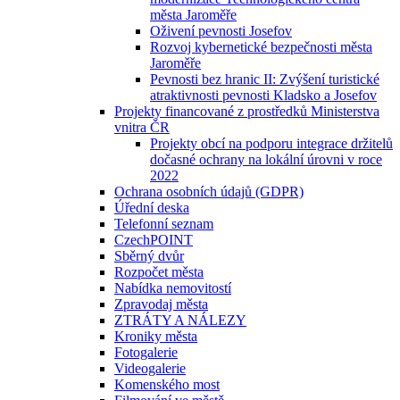
města Jaroměře
Oživení pevnosti Josefov
Rozvoj kybernetické bezpečnosti města
Jaroměře
Pevnosti bez hranic II: Zvýšení turistické
atraktivnosti pevnosti Kladsko a Josefov
Projekty financované z prostředků Ministerstva
vnitra ČR
Projekty obcí na podporu integrace držitelů
dočasné ochrany na lokální úrovni v roce
2022
Ochrana osobních údajů (GDPR)
Úřední deska
Telefonní seznam
CzechPOINT
Sběrný dvůr
Rozpočet města
Nabídka nemovitostí
Zpravodaj města
ZTRÁTY A NÁLEZY
Kroniky města
Fotogalerie
Videogalerie
Komenského most