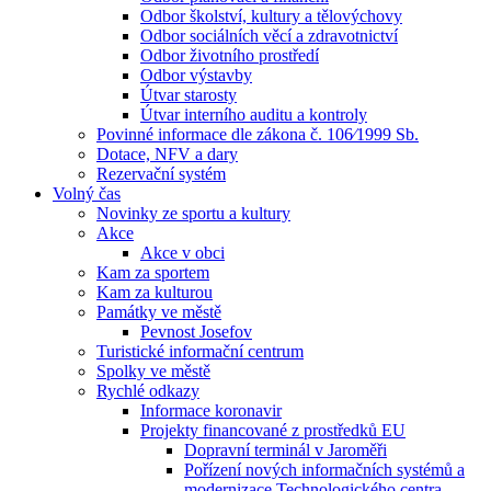
Odbor školství, kultury a tělovýchovy
Odbor sociálních věcí a zdravotnictví
Odbor životního prostředí
Odbor výstavby
Útvar starosty
Útvar interního auditu a kontroly
Povinné informace dle zákona č. 106⁄1999 Sb.
Dotace, NFV a dary
Rezervační systém
Volný čas
Novinky ze sportu a kultury
Akce
Akce v obci
Kam za sportem
Kam za kulturou
Památky ve městě
Pevnost Josefov
Turistické informační centrum
Spolky ve městě
Rychlé odkazy
Informace koronavir
Projekty financované z prostředků EU
Dopravní terminál v Jaroměři
Pořízení nových informačních systémů a
modernizace Technologického centra