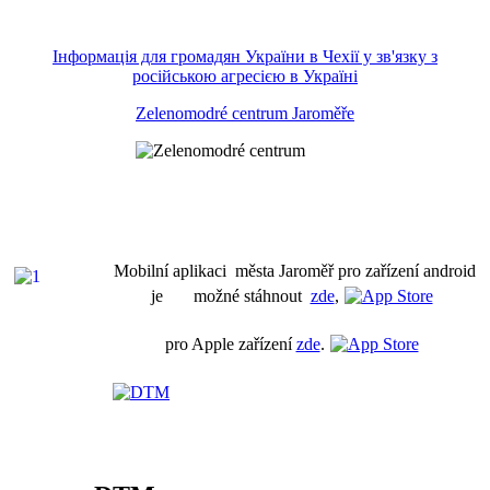
Інформація для громадян України в Чехії у зв'язку з
російською агресією в Україні
Zelenomodré centrum Jaroměře
Mobilní aplikaci města Jaroměř pro zařízení android
je možné stáhnout
zde
,
pro Apple zařízení
zde
.