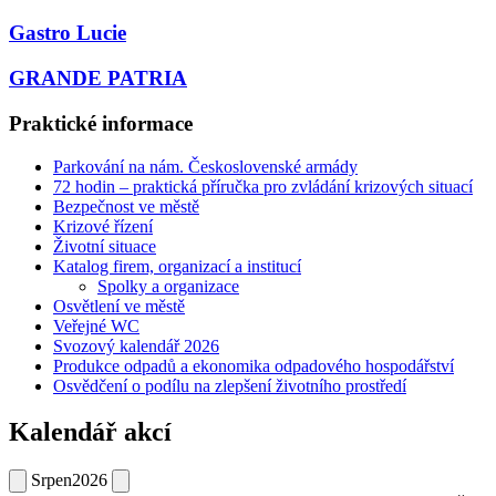
Gastro Lucie
GRANDE PATRIA
Praktické informace
Parkování na nám. Československé armády
72 hodin – praktická příručka pro zvládání krizových situací
Bezpečnost ve městě
Krizové řízení
Životní situace
Katalog firem, organizací a institucí
Spolky a organizace
Osvětlení ve městě
Veřejné WC
Svozový kalendář 2026
Produkce odpadů a ekonomika odpadového hospodářství
Osvědčení o podílu na zlepšení životního prostředí
Kalendář akcí
Srpen
2026