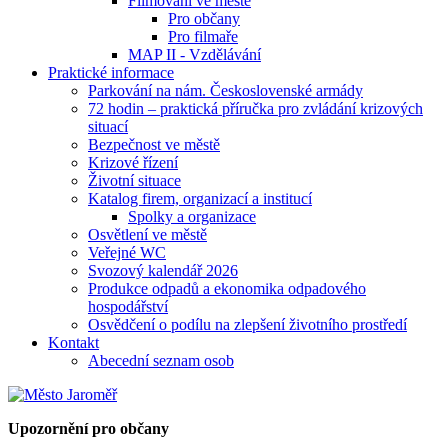
Filmování ve městě
Pro občany
Pro filmaře
MAP II - Vzdělávání
Praktické informace
Parkování na nám. Československé armády
72 hodin – praktická příručka pro zvládání krizových
situací
Bezpečnost ve městě
Krizové řízení
Životní situace
Katalog firem, organizací a institucí
Spolky a organizace
Osvětlení ve městě
Veřejné WC
Svozový kalendář 2026
Produkce odpadů a ekonomika odpadového
hospodářství
Osvědčení o podílu na zlepšení životního prostředí
Kontakt
Abecední seznam osob
Upozornění pro občany