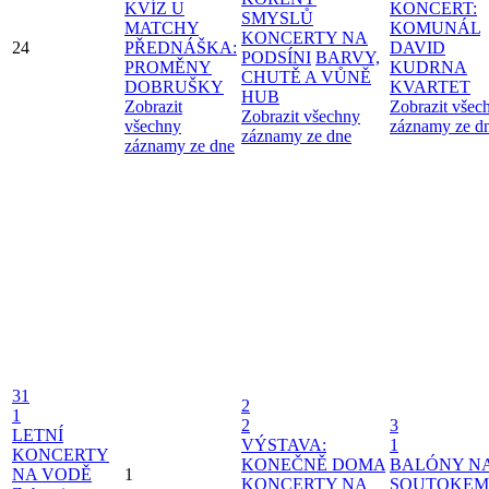
KVÍZ U
KONCERT:
SMYSLŮ
MATCHY
KOMUNÁL
KONCERTY NA
24
PŘEDNÁŠKA:
DAVID
PODSÍNI
BARVY,
PROMĚNY
KUDRNA
CHUTĚ A VŮNĚ
DOBRUŠKY
KVARTET
HUB
Zobrazit
Zobrazit všec
Zobrazit všechny
všechny
záznamy ze d
záznamy ze dne
záznamy ze dne
31
2
1
2
3
LETNÍ
VÝSTAVA:
1
KONCERTY
KONEČNĚ DOMA
BALÓNY N
NA VODĚ
1
KONCERTY NA
SOUTOKEM