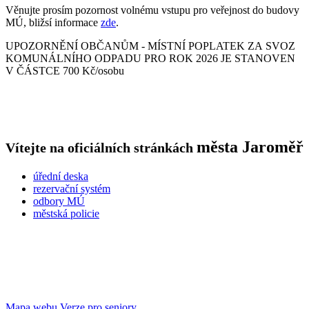
Věnujte prosím pozornost volnému vstupu pro veřejnost do budovy
MÚ, bližsí informace
zde
.
UPOZORNĚNÍ OBČANŮM - MÍSTNÍ POPLATEK ZA SVOZ
KOMUNÁLNÍHO ODPADU PRO ROK 2026 JE STANOVEN
V ČÁSTCE 700 Kč/osobu
města
Jaroměř
Vítejte na oficiálních stránkách
úřední deska
rezervační systém
odbory MÚ
městská policie
Mapa webu
Verze pro seniory