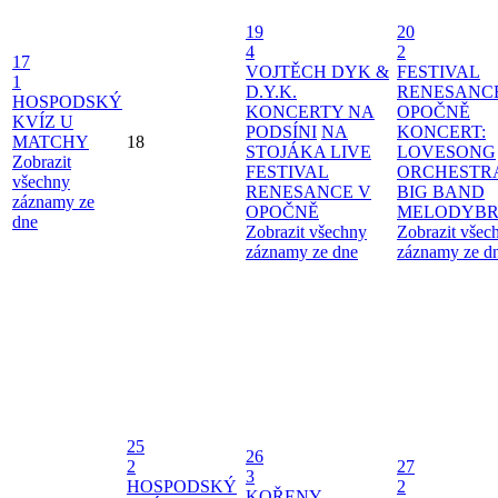
19
20
4
2
17
VOJTĚCH DYK &
FESTIVAL
1
D.Y.K.
RENESANC
HOSPODSKÝ
KONCERTY NA
OPOČNĚ
KVÍZ U
PODSÍNI
NA
KONCERT:
MATCHY
18
STOJÁKA LIVE
LOVESONG
Zobrazit
FESTIVAL
ORCHESTR
všechny
RENESANCE V
BIG BAND
záznamy ze
OPOČNĚ
MELODYBR
dne
Zobrazit všechny
Zobrazit všec
záznamy ze dne
záznamy ze d
25
26
2
27
3
HOSPODSKÝ
2
KOŘENY