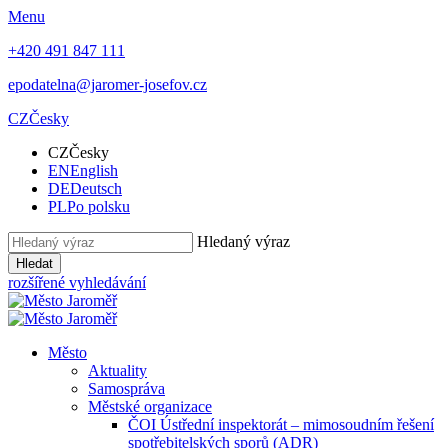
Menu
+420 491 847 111
epodatelna@jaromer-josefov.cz
CZ
Česky
CZ
Česky
EN
English
DE
Deutsch
PL
Po polsku
Hledaný výraz
Hledat
rozšířené vyhledávání
Město
Aktuality
Samospráva
Městské organizace
ČOI Ústřední inspektorát – mimosoudním řešení
spotřebitelských sporů (ADR)