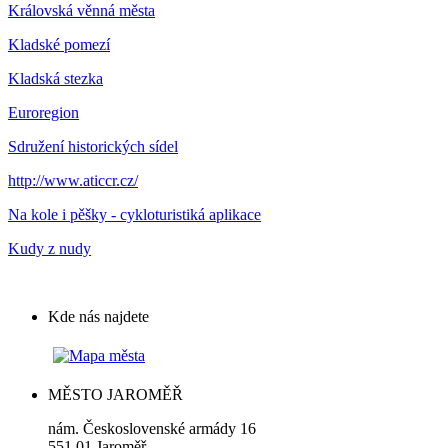
Královská věnná města
Kladské pomezí
Kladská stezka
Euroregion
Sdružení historických sídel
http://www.aticcr.cz/
Na kole i pěšky - cykloturistiká aplikace
Kudy z nudy
Kde nás najdete
MĚSTO JAROMĚŘ
nám. Československé armády 16
551 01 Jaroměř