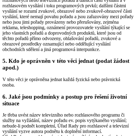
rozhlasových nebo televizních pořadů a dalších částí vysílání a v
rozhlasovém vysílání i toku programových prvků; dalšími částmi
vysílání se rozumí zvukové, obrazové nebo zvukově-obrazové části
vysílání, které nemají povahu pořadu a jsou zařazovány mezi pořady
nebo jsou jimi pořady provázeny nebo přerušovány, zejména
reklama, teleshopping, oznámení provozovatele vysílání týkající se
jeho vlastních pořadů a doprovodných produktů, které jsou od
těchto pořadů přímo odvozeny, ohlašování pořadů, zvukové a
obrazové prostředky oznamující nebo oddělující vysílání
obchodních sdělení a jiná programová interpunkce.
5. Kdo je oprávněn v této věci jednat (podat žádost
apod.)
V této věci je oprávněna jednat každá fyzická nebo právnická
osoba.
6. Jaké jsou podmínky a postup pro řešení životní
situace
Je třeba uvést název televizního nebo rozhlasového programu či
služby na vyžádání, název pořadu ev. popis vytýkaného vysílání;
nebude-li podnět kompletní, Úřad Rady pro rozhlasové a televizní
vysílání vyzve autora podnětu k doplnění informací.