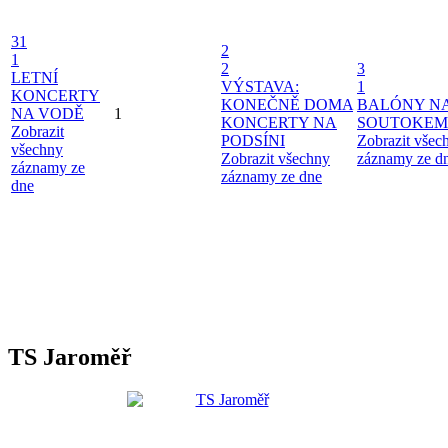
31
2
1
2
3
LETNÍ
VÝSTAVA:
1
KONCERTY
KONEČNĚ DOMA
BALÓNY N
NA VODĚ
1
KONCERTY NA
SOUTOKEM
Zobrazit
PODSÍNI
Zobrazit všec
všechny
Zobrazit všechny
záznamy ze d
záznamy ze
záznamy ze dne
dne
TS Jaroměř