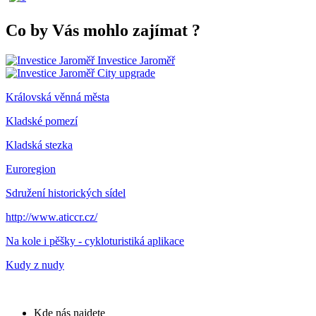
Co by Vás mohlo zajímat
?
Investice Jaroměř
City upgrade
Královská věnná města
Kladské pomezí
Kladská stezka
Euroregion
Sdružení historických sídel
http://www.aticcr.cz/
Na kole i pěšky - cykloturistiká aplikace
Kudy z nudy
Kde nás najdete