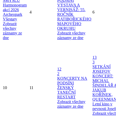
SMYSLŮ
PODSÍNI
Harmonogram
VÝSTAVA A
akcí 2026
VERNISÁŽ: 55.
4
6
Archeopark
ROČNÍK
Všestary
RATIBOŘICKÉHO
Zobrazit
MAPOVÉHO
všechny
OKRUHU
záznamy ze
Zobrazit všechny
dne
záznamy ze dne
13
3
SETKÁNÍ
12
JOSEFOV
2
KONCERT:
KONCERTY NA
MICHAL
PODSÍNI
ŠINDELÁŘ 
10
11
ŽENSKÝ
JAKUB
TANEČNÍ
KOŘÍNEK,
RESTART
QUEENMAN
Zobrazit všechny
Letní kino v
záznamy ze dne
pevnosti Jose
Zobrazit všec