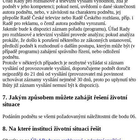
Úřad Rady pro rozhlasové a televizní vysílání vyhodnotí, zda je
podnět v jeho kompetenci; pokud není, uvědomí o dané skutečnosti
autora podnětu, nebo, v závislosti na charakteru podnětu, jej
přepošle Radě České televize nebo Radě Českého rozhlasu, příp. i
Radě pro reklamu, o čemž autora podnětu vyrozumí.
Jakmile bude k dispozici záznam pořadu (programu), Úřad Rady
pro rozhlasové a televizní vysílání provede analýzu; pokud analýza
prokáže, že došlo k porušení některého ze zákonných ustanovení,
předloží podnět k rozhodnutí o dalším postupu, kterým může být (v
případě programu) zahájení správního řízení, nebo odložení
podnětu.
Protože v některých případech je nezbytné vyžádat si záznam
vysílání od provozovatele vysílání, doporučujeme podnět doručit
nejpozději do 21 dnů od vysílání (provozovatel má povinnost
uchovávat záznamy vysílání nejméně 30 dnů, proto po uplynutí této
lhůty již záznam vysílání nemusí být k dispozici).
7. Jakým způsobem můžete zahájit řešení životní
situace
Podáním podnětu se všemi požadovanými náležitostmi dle bodu 06.
8. Na které instituci životní situaci řešit