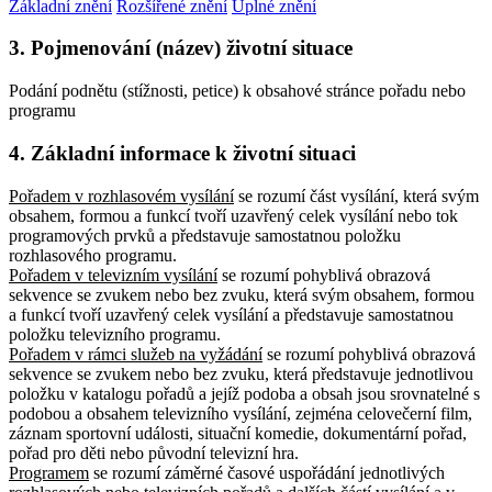
Základní znění
Rozšířené znění
Úplné znění
3. Pojmenování (název) životní situace
Podání podnětu (stížnosti, petice) k obsahové stránce pořadu nebo
programu
4. Základní informace k životní situaci
Pořadem v rozhlasovém vysílání
se rozumí část vysílání, která svým
obsahem, formou a funkcí tvoří uzavřený celek vysílání nebo tok
programových prvků a představuje samostatnou položku
rozhlasového programu.
Pořadem v televizním vysílání
se rozumí pohyblivá obrazová
sekvence se zvukem nebo bez zvuku, která svým obsahem, formou
a funkcí tvoří uzavřený celek vysílání a představuje samostatnou
položku televizního programu.
Pořadem v rámci služeb na vyžádání
se rozumí pohyblivá obrazová
sekvence se zvukem nebo bez zvuku, která představuje jednotlivou
položku v katalogu pořadů a jejíž podoba a obsah jsou srovnatelné s
podobou a obsahem televizního vysílání, zejména celovečerní film,
záznam sportovní události, situační komedie, dokumentární pořad,
pořad pro děti nebo původní televizní hra.
Programem
se rozumí záměrné časové uspořádání jednotlivých