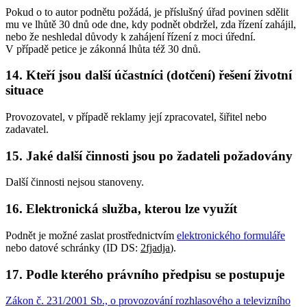
Pokud o to autor podnětu požádá, je příslušný úřad povinen sdělit
mu ve lhůtě 30 dnů ode dne, kdy podnět obdržel, zda řízení zahájil,
nebo že neshledal důvody k zahájení řízení z moci úřední.
V případě petice je zákonná lhůta též 30 dnů.
14. Kteří jsou další účastníci (dotčení) řešení životní
situace
Provozovatel, v případě reklamy její zpracovatel, šiřitel nebo
zadavatel.
15. Jaké další činnosti jsou po žadateli požadovány
Další činnosti nejsou stanoveny.
16. Elektronická služba, kterou lze využít
Podnět je možné zaslat prostřednictvím
elektronického formuláře
nebo datové schránky (ID DS:
2fjadja
).
17. Podle kterého právního předpisu se postupuje
Zákon č. 231/2001 Sb., o provozování rozhlasového a televizního