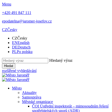
Menu
+420 491 847 111
epodatelna@jaromer-josefov.cz
CZ
Česky
CZ
Česky
EN
English
DE
Deutsch
PL
Po polsku
Hledaný výraz
Hledat
rozšířené vyhledávání
Město
Aktuality
Samospráva
Městské organizace
ČOI Ústřední inspektorát – mimosoudním řešení
spotřebitelských sporů (ADR)