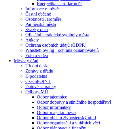
Energetika s.r.o. Jaroměř
Informace o městě
Čestní občané
Osobnosti Jaroměře
Partnerská města
Svazky obcí
Oficiální heraldické symboly města
Ankety
Ochrana osobních údajů (GDPR)
Whistleblowing - ochrana oznamovatelů
Foto a video
Městský úřad
Úřední deska
Zprávy z úřadu
E-podatelna
CzechPOINT
Datové schránky
Odbory MÚ
Odbor tajemnice
Odbor dopravy a silničního hospodářství
Odbor informatiky
Odbor majetku města
Odbor obecní živnostenský úřad
Odbor organizační a vnitřních věcí
Odbor plánovací a finanční