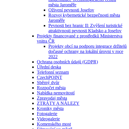
města Jaroměře
Oživení pevnosti Josefov
Rozvoj kybernetické bezpečnosti města
Jaroměře
Pevnosti bez hranic II: Zvýšení turistické
atraktivnosti pevnosti Kladsko a Josefov
Projekty financované z prostředků Ministerstva
vnitra ČR
Projekty obcí na podporu integrace držitelů
dočasné ochrany na lokální úrovni v roce
2022
Ochrana osobních údajů (GDPR)
Úřední deska
Telefonní seznam
CzechPOINT
Sběrný dvůr
Rozpočet města
Nabídka nemovitostí
Zpravodaj města
ZTRÁTY A NÁLEZY
Kroniky města
Fotogalerie
Videogalerie
Komenského most