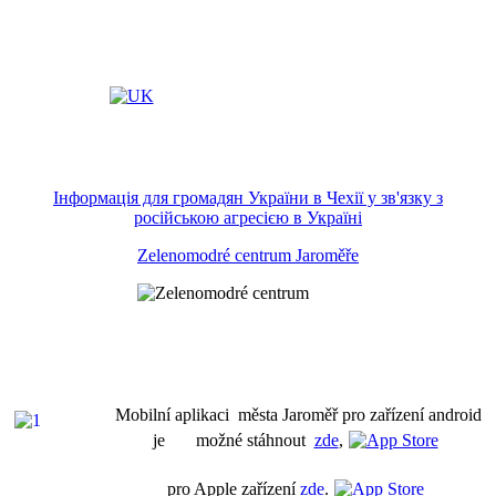
Інформація для громадян України в Чехії у зв'язку з
російською агресією в Україні
Zelenomodré centrum Jaroměře
Mobilní aplikaci města Jaroměř pro zařízení android
je možné stáhnout
zde
,
pro Apple zařízení
zde
.