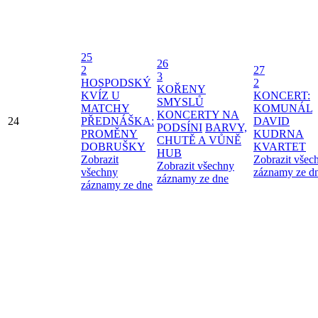
25
26
2
27
3
HOSPODSKÝ
2
KOŘENY
KVÍZ U
KONCERT:
SMYSLŮ
MATCHY
KOMUNÁL
KONCERTY NA
24
PŘEDNÁŠKA:
DAVID
PODSÍNI
BARVY,
PROMĚNY
KUDRNA
CHUTĚ A VŮNĚ
DOBRUŠKY
KVARTET
HUB
Zobrazit
Zobrazit všec
Zobrazit všechny
všechny
záznamy ze d
záznamy ze dne
záznamy ze dne