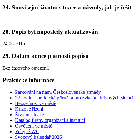
24. Související životní situace a návody, jak je řešit
28. Popis byl naposledy aktualizován
24.06.2015
29. Datum konce platnosti popisu
Bez časového omezení.
Praktické informace
Parkování na nám. Československé armády
72 hodin – praktická příručka pro zvládání krizových situací
Bezpečnost ve městě
Krizové řízení
Životní situace
Katalog firem, organizací a institucí
Osvětlení ve městě
Veřejné WC
Svozový kalendář 2026