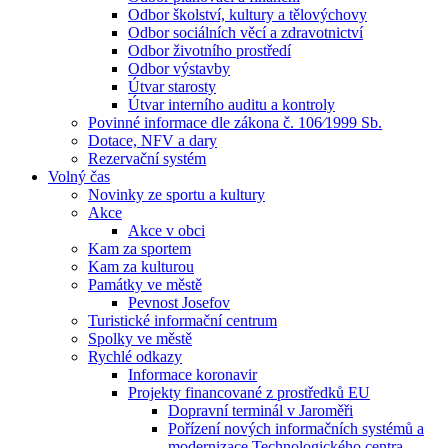
Odbor školství, kultury a tělovýchovy
Odbor sociálních věcí a zdravotnictví
Odbor životního prostředí
Odbor výstavby
Útvar starosty
Útvar interního auditu a kontroly
Povinné informace dle zákona č. 106⁄1999 Sb.
Dotace, NFV a dary
Rezervační systém
Volný čas
Novinky ze sportu a kultury
Akce
Akce v obci
Kam za sportem
Kam za kulturou
Památky ve městě
Pevnost Josefov
Turistické informační centrum
Spolky ve městě
Rychlé odkazy
Informace koronavir
Projekty financované z prostředků EU
Dopravní terminál v Jaroměři
Pořízení nových informačních systémů a
modernizace Technologického centra