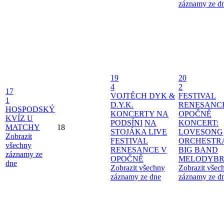
záznamy ze d
19
20
4
2
17
VOJTĚCH DYK &
FESTIVAL
1
D.Y.K.
RENESANC
HOSPODSKÝ
KONCERTY NA
OPOČNĚ
KVÍZ U
PODSÍNI
NA
KONCERT:
MATCHY
18
STOJÁKA LIVE
LOVESONG
Zobrazit
FESTIVAL
ORCHESTR
všechny
RENESANCE V
BIG BAND
záznamy ze
OPOČNĚ
MELODYBR
dne
Zobrazit všechny
Zobrazit všec
záznamy ze dne
záznamy ze d