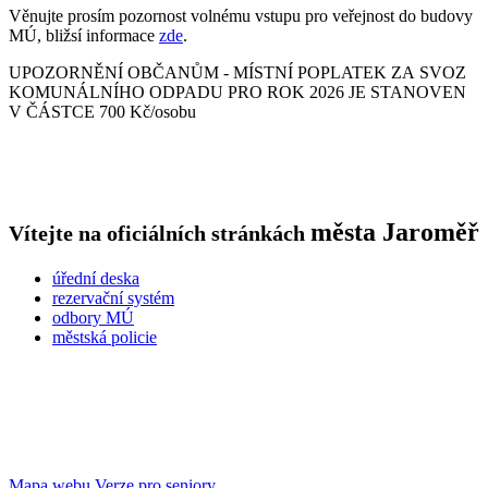
Věnujte prosím pozornost volnému vstupu pro veřejnost do budovy
MÚ, bližsí informace
zde
.
UPOZORNĚNÍ OBČANŮM - MÍSTNÍ POPLATEK ZA SVOZ
KOMUNÁLNÍHO ODPADU PRO ROK 2026 JE STANOVEN
V ČÁSTCE 700 Kč/osobu
města
Jaroměř
Vítejte na oficiálních stránkách
úřední deska
rezervační systém
odbory MÚ
městská policie
Mapa webu
Verze pro seniory