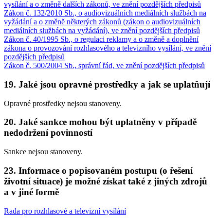
vysílání a o změně dalších zákonů, ve znění pozdějších předpisů
Zákon č. 132/2010 Sb., o audiovizuálních mediálních službách na
vyžádání a o změně některých zákonů (zákon o audiovizuálních
mediálních službách na vyžádání), ve znění pozdějších předpisů
Zákon č. 40/1995 Sb., o regulaci reklamy a o změně a doplnění
zákona o provozování rozhlasového a televizního vysílání, ve znění
pozdějších předpisů
Zákon č. 500/2004 Sb., správní řád, ve znění pozdějších předpisů
19. Jaké jsou opravné prostředky a jak se uplatňují
Opravné prostředky nejsou stanoveny.
20. Jaké sankce mohou být uplatněny v případě
nedodržení povinností
Sankce nejsou stanoveny.
23. Informace o popisovaném postupu (o řešení
životní situace) je možné získat také z jiných zdrojů
a v jiné formě
Rada pro rozhlasové a televizní vysílání