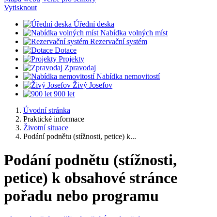
Vytisknout
Úřední deska
Nabídka volných míst
Rezervační systém
Dotace
Projekty
Zpravodaj
Nabídka nemovitostí
Živý Josefov
900 let
Úvodní stránka
Praktické informace
Životní situace
Podání podnětu (stížnosti, petice) k...
Podání podnětu (stížnosti,
petice) k obsahové stránce
pořadu nebo programu