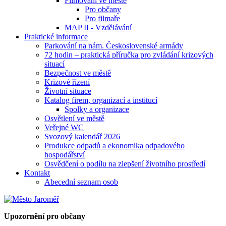
Filmování ve městě
Pro občany
Pro filmaře
MAP II - Vzdělávání
Praktické informace
Parkování na nám. Československé armády
72 hodin – praktická příručka pro zvládání krizových
situací
Bezpečnost ve městě
Krizové řízení
Životní situace
Katalog firem, organizací a institucí
Spolky a organizace
Osvětlení ve městě
Veřejné WC
Svozový kalendář 2026
Produkce odpadů a ekonomika odpadového
hospodářství
Osvědčení o podílu na zlepšení životního prostředí
Kontakt
Abecední seznam osob
Upozornění pro občany