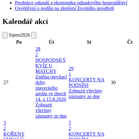
Produkce odpadů a ekonomika odpadového hospodářství
Osvědčení o podílu na zlepšení životního prostředí
Kalendář akcí
Srpen
2026
Po
Út
St
Čt
28
2
HOSPODSKÝ
KVÍZ U
29
MATCHY
1
Změna otevírací
KONCERTY NA
27
doby
30
PODSÍNI
plaveckého
Zobrazit všechny
areálu ve dnech
záznamy ze dne
14. a 15.8.2026
Zobrazit
všechny
záznamy ze dne
3
5
2
2
KOŘENY
KONCERTY NA