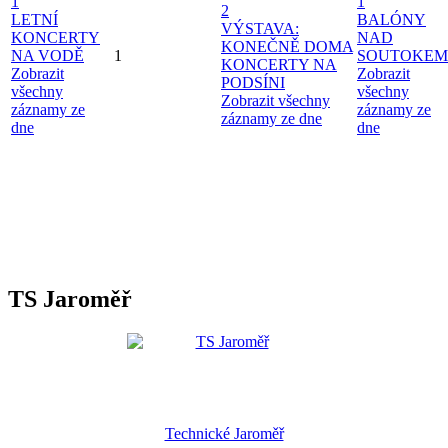
1
1
2
LETNÍ
BALÓNY
VÝSTAVA:
KONCERTY
NAD
KONEČNĚ DOMA
NA VODĚ
1
SOUTOKEM
KONCERTY NA
Zobrazit
Zobrazit
PODSÍNI
všechny
všechny
Zobrazit všechny
záznamy ze
záznamy ze
záznamy ze dne
dne
dne
TS Jaroměř
Technické Jaroměř