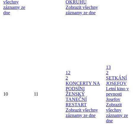
všechny
OKRUHU
záznamy ze
Zobrazit všechny
dne
záznamy ze dne
13
12
2
2
SETKÁNÍ
KONCERTY NA
JOSEFOV
PODSÍNI
Letní kino v
10
11
ŽENSKÝ
pevnosti
TANEČNÍ
Josefov
RESTART
Zobrazit
Zobrazit všechny
všechny
záznamy ze dne
záznamy ze
dne