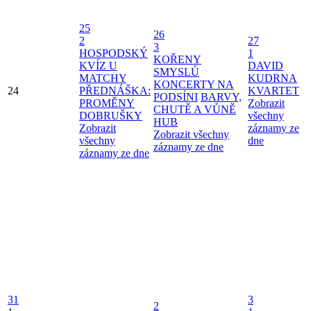
25
26
2
27
3
HOSPODSKÝ
1
KOŘENY
KVÍZ U
DAVID
SMYSLŮ
MATCHY
KUDRNA
KONCERTY NA
24
PŘEDNÁŠKA:
KVARTET
PODSÍNI
BARVY,
PROMĚNY
Zobrazit
CHUTĚ A VŮNĚ
DOBRUŠKY
všechny
HUB
Zobrazit
záznamy ze
Zobrazit všechny
všechny
dne
záznamy ze dne
záznamy ze dne
31
3
2