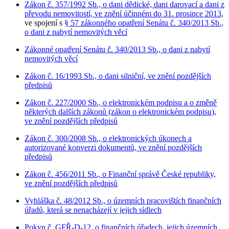
Zákon č. 357/1992 Sb., o dani dědické, dani darovací a dani z
převodu nemovitostí, ve znění účinném do 31. prosince 2013
,
ve spojení s
§ 57 zákonného opatření Senátu č. 340/2013 Sb.,
o dani z nabytí nemovitých věcí
Zákonné opatření Senátu č. 340/2013 Sb., o dani z nabytí
nemovitých věcí
Zákon č. 16/1993 Sb., o dani silniční, ve znění pozdějších
předpisů
Zákon č. 227/2000 Sb., o elektronickém podpisu a o změně
některých dalších zákonů (zákon o elektronickém podpisu),
ve znění pozdějších předpisů
Zákon č. 300/2008 Sb., o elektronických úkonech a
autorizované konverzi dokumentů, ve znění pozdějších
předpisů
Zákon č. 456/2011 Sb., o Finanční správě České republiky,
ve znění pozdějších předpisů
Vyhláška č. 48/2012 Sb., o územních pracovištích finančních
úřadů, která se nenacházejí v jejich sídlech
Pokyn č. GFŘ-D-12, o finančních úřadech, jejich územních