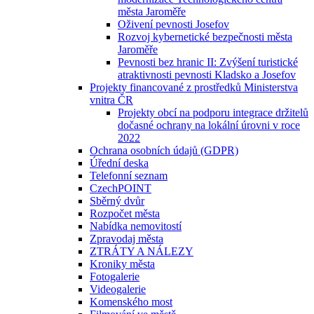
města Jaroměře
Oživení pevnosti Josefov
Rozvoj kybernetické bezpečnosti města
Jaroměře
Pevnosti bez hranic II: Zvýšení turistické
atraktivnosti pevnosti Kladsko a Josefov
Projekty financované z prostředků Ministerstva
vnitra ČR
Projekty obcí na podporu integrace držitelů
dočasné ochrany na lokální úrovni v roce
2022
Ochrana osobních údajů (GDPR)
Úřední deska
Telefonní seznam
CzechPOINT
Sběrný dvůr
Rozpočet města
Nabídka nemovitostí
Zpravodaj města
ZTRÁTY A NÁLEZY
Kroniky města
Fotogalerie
Videogalerie
Komenského most