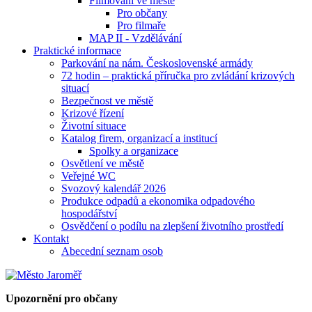
Filmování ve městě
Pro občany
Pro filmaře
MAP II - Vzdělávání
Praktické informace
Parkování na nám. Československé armády
72 hodin – praktická příručka pro zvládání krizových
situací
Bezpečnost ve městě
Krizové řízení
Životní situace
Katalog firem, organizací a institucí
Spolky a organizace
Osvětlení ve městě
Veřejné WC
Svozový kalendář 2026
Produkce odpadů a ekonomika odpadového
hospodářství
Osvědčení o podílu na zlepšení životního prostředí
Kontakt
Abecední seznam osob
Upozornění pro občany