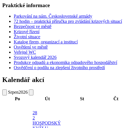
Praktické informace
Parkování na nám. Československé armády
72 hodin – praktická příručka pro zvládání krizových situací
Bezpečnost ve městě
Krizové řízení
Životní situace
Katalog firem, organizací a institucí
Osvětlení ve městě
Veřejné WC
Svozový kalendář 2026
Produkce odpadů a ekonomika odpadového hospodářství
Osvědčení o podílu na zlepšení životního prostředí
Kalendář akcí
Srpen
2026
Po
Út
St
Čt
28
2
HOSPODSKÝ