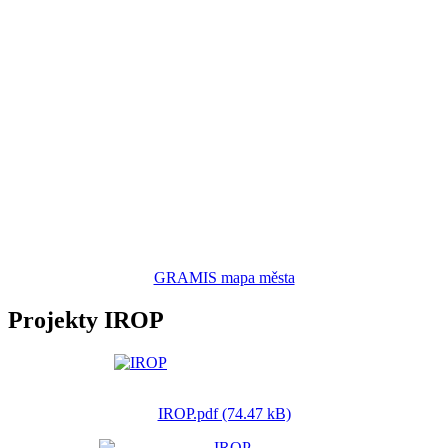
GRAMIS mapa města
Projekty IROP
IROP.pdf (74.47 kB)