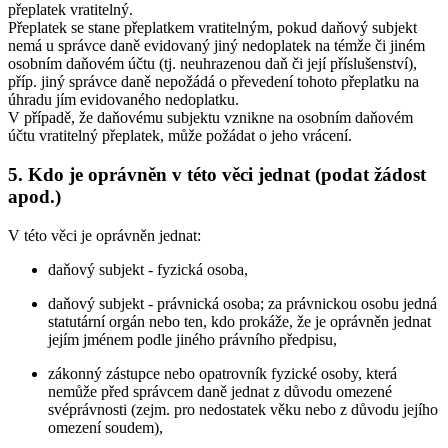
přeplatek vratitelný.
Přeplatek se stane přeplatkem vratitelným, pokud daňový subjekt
nemá u správce daně evidovaný jiný nedoplatek na témže či jiném
osobním daňovém účtu (tj. neuhrazenou daň či její příslušenství),
příp. jiný správce daně nepožádá o převedení tohoto přeplatku na
úhradu jím evidovaného nedoplatku.
V případě, že daňovému subjektu vznikne na osobním daňovém
účtu vratitelný přeplatek, může požádat o jeho vrácení.
5. Kdo je oprávněn v této věci jednat (podat žádost
apod.)
V této věci je oprávněn jednat:
daňový subjekt - fyzická osoba,
daňový subjekt - právnická osoba; za právnickou osobu jedná
statutární orgán nebo ten, kdo prokáže, že je oprávněn jednat
jejím jménem podle jiného právního předpisu,
zákonný zástupce nebo opatrovník fyzické osoby, která
nemůže před správcem daně jednat z důvodu omezené
svéprávnosti (zejm. pro nedostatek věku nebo z důvodu jejího
omezení soudem),