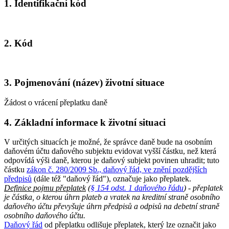
1. Identifikační kód
2. Kód
3. Pojmenování (název) životní situace
Žádost o vrácení přeplatku daně
4. Základní informace k životní situaci
V určitých situacích je možné, že správce daně bude na osobním
daňovém účtu daňového subjektu evidovat vyšší částku, než která
odpovídá výši daně, kterou je daňový subjekt povinen uhradit; tuto
částku
zákon č. 280/2009 Sb., daňový řád, ve znění pozdějších
předpisů
(dále též "daňový řád"), označuje jako přeplatek.
Definice pojmu přeplatek
(
§ 154 odst. 1 daňového řádu
) - přeplatek
je částka, o kterou úhrn plateb a vratek na kreditní straně osobního
daňového účtu převyšuje úhrn předpisů a odpisů na debetní straně
osobního daňového účtu.
Daňový řád
od přeplatku odlišuje přeplatek, který lze označit jako