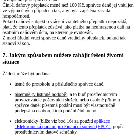
Činí-li daňový přeplatek méně než 100 Kč, správce daně jej vrátí jen
ve výjimečných případech tak, aby byla zajištěna zásada
hospodárnosti.
Pokud daňový subjekt o vrácení vratitelného přeplatku nepožádá,
platí, že tento přeplatek zůstává jako platba na neuhrazenou daň na
osobním daňovém účtu, na kterém je evidován.
Z moci úřední vrací správce daně vratitelný přeplatek, pokud tak
stanoví zákon.
7. Jakým způsobem můžete zahájit řešení životní
situace
Žádost může být podána:
ústně do protokolu
u příslušného správce daně,
písemně (v listinné podobě)
, a to buď prostřednictvím
provozovatele poštovních služeb, nebo osobně přímo u
správce daně; písemná podání musí být vlastnoručně
podepsána osobou, která podání činí, nebo
elektronicky
(blíže viz bod 16) za použití
aplikace
"Elektronická podání pro Finanční správu (EPO)"
, popř.
prostřednictvím datové schránky.