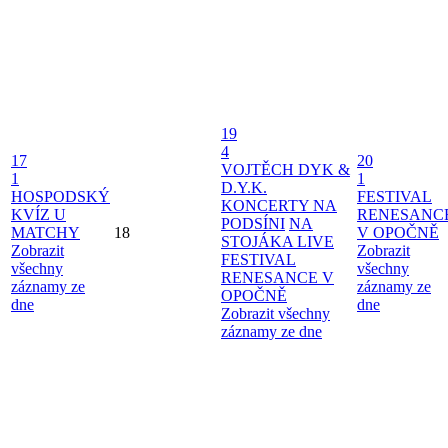
19
4
17
20
VOJTĚCH DYK &
1
1
D.Y.K.
HOSPODSKÝ
FESTIVAL
KONCERTY NA
KVÍZ U
RENESANC
PODSÍNI
NA
MATCHY
18
V OPOČNĚ
STOJÁKA LIVE
Zobrazit
Zobrazit
FESTIVAL
všechny
všechny
RENESANCE V
záznamy ze
záznamy ze
OPOČNĚ
dne
dne
Zobrazit všechny
záznamy ze dne