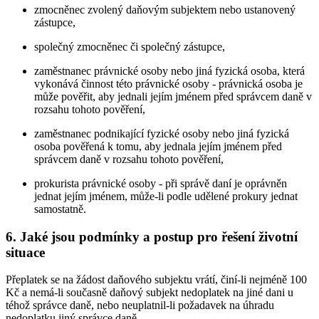
zmocněnec zvolený daňovým subjektem nebo ustanovený
zástupce,
společný zmocněnec či společný zástupce,
zaměstnanec právnické osoby nebo jiná fyzická osoba, která
vykonává činnost této právnické osoby - právnická osoba je
může pověřit, aby jednali jejím jménem před správcem daně v
rozsahu tohoto pověření,
zaměstnanec podnikající fyzické osoby nebo jiná fyzická
osoba pověřená k tomu, aby jednala jejím jménem před
správcem daně v rozsahu tohoto pověření,
prokurista právnické osoby - při správě daní je oprávněn
jednat jejím jménem, může-li podle udělené prokury jednat
samostatně.
6. Jaké jsou podmínky a postup pro řešení životní
situace
Přeplatek se na žádost daňového subjektu vrátí, činí-li nejméně 100
Kč a nemá-li současně daňový subjekt nedoplatek na jiné dani u
téhož správce daně, nebo neuplatnil-li požadavek na úhradu
nedoplatku jiný správce daně.