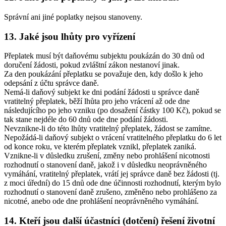
Správní ani jiné poplatky nejsou stanoveny.
13. Jaké jsou lhůty pro vyřízení
Přeplatek musí být daňovému subjektu poukázán do 30 dnů od
doručení žádosti, pokud zvláštní zákon nestanoví jinak.
Za den poukázání přeplatku se považuje den, kdy došlo k jeho
odepsání z účtu správce daně.
Nemá-li daňový subjekt ke dni podání žádosti u správce daně
vratitelný přeplatek, běží lhůta pro jeho vrácení až ode dne
následujícího po jeho vzniku (po dosažení částky 100 Kč), pokud se
tak stane nejdéle do 60 dnů ode dne podání žádosti.
Nevznikne-li do této lhůty vratitelný přeplatek, žádost se zamítne.
Nepožádá-li daňový subjekt o vrácení vratitelného přeplatku do 6 let
od konce roku, ve kterém přeplatek vznikl, přeplatek zaniká.
Vznikne-li v důsledku zrušení, změny nebo prohlášení nicotnosti
rozhodnutí o stanovení daně, jakož i v důsledku neoprávněného
vymáhání, vratitelný přeplatek, vrátí jej správce daně bez žádosti (tj.
z moci úřední) do 15 dnů ode dne účinnosti rozhodnutí, kterým bylo
rozhodnutí o stanovení daně zrušeno, změněno nebo prohlášeno za
nicotné, anebo ode dne prohlášení neoprávněného vymáhání.
14. Kteří jsou další účastníci (dotčení) řešení životní