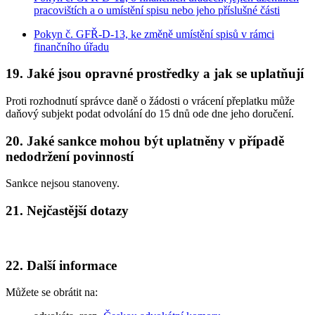
pracovištích a o umístění spisu nebo jeho příslušné části
Pokyn č. GFŘ-D-13, ke změně umístění spisů v rámci
finančního úřadu
19. Jaké jsou opravné prostředky a jak se uplatňují
Proti rozhodnutí správce daně o žádosti o vrácení přeplatku může
daňový subjekt podat odvolání do 15 dnů ode dne jeho doručení.
20. Jaké sankce mohou být uplatněny v případě
nedodržení povinností
Sankce nejsou stanoveny.
21. Nejčastější dotazy
22. Další informace
Můžete se obrátit na: