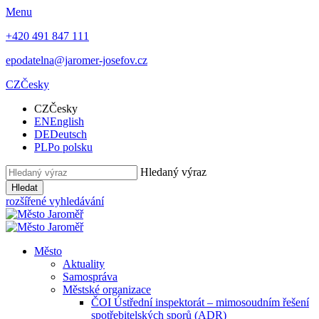
Menu
+420 491 847 111
epodatelna@jaromer-josefov.cz
CZ
Česky
CZ
Česky
EN
English
DE
Deutsch
PL
Po polsku
Hledaný výraz
Hledat
rozšířené vyhledávání
Město
Aktuality
Samospráva
Městské organizace
ČOI Ústřední inspektorát – mimosoudním řešení
spotřebitelských sporů (ADR)