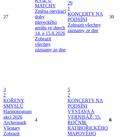
KVÍZ U
29
MATCHY
1
Změna otevírací
KONCERTY NA
27
doby
30
PODSÍNI
plaveckého
Zobrazit všechny
areálu ve dnech
záznamy ze dne
14. a 15.8.2026
Zobrazit
všechny
záznamy ze dne
3
5
2
2
KOŘENY
KONCERTY NA
SMYSLŮ
PODSÍNI
Harmonogram
VÝSTAVA A
akcí 2026
VERNISÁŽ: 55.
4
6
Archeopark
ROČNÍK
Všestary
RATIBOŘICKÉHO
Zobrazit
MAPOVÉHO