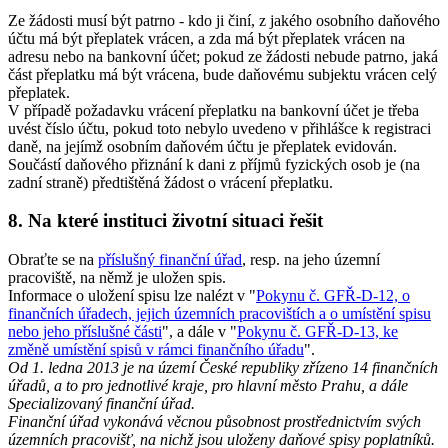
Ze žádosti musí být patrno - kdo ji činí, z jakého osobního daňového
účtu má být přeplatek vrácen, a zda má být přeplatek vrácen na
adresu nebo na bankovní účet; pokud ze žádosti nebude patrno, jaká
část přeplatku má být vrácena, bude daňovému subjektu vrácen celý
přeplatek.
V případě požadavku vrácení přeplatku na bankovní účet je třeba
uvést číslo účtu, pokud toto nebylo uvedeno v přihlášce k registraci
daně, na jejímž osobním daňovém účtu je přeplatek evidován.
Součástí daňového přiznání k dani z příjmů fyzických osob je (na
zadní straně) předtištěná žádost o vrácení přeplatku.
8. Na které instituci životní situaci řešit
Obraťte se na
příslušný finanční úřad
, resp. na jeho územní
pracoviště, na němž je uložen spis.
Informace o uložení spisu lze nalézt v "
Pokynu č. GFŘ-D-12, o
finančních úřadech, jejich územních pracovištích a o umístění spisu
nebo jeho příslušné části
", a dále v "
Pokynu č. GFŘ-D-13, ke
změně umístění spisů v rámci finančního úřadu
".
Od 1. ledna 2013 je na území České republiky zřízeno 14 finančních
úřadů, a to pro jednotlivé kraje, pro hlavní město Prahu, a dále
Specializovaný finanční úřad.
Finanční úřad vykonává věcnou působnost prostřednictvím svých
územních pracovišť, na nichž jsou uloženy daňové spisy poplatníků.