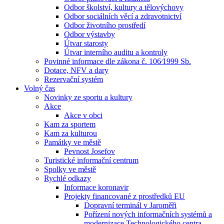
Odbor školství, kultury a tělovýchovy
Odbor sociálních věcí a zdravotnictví
Odbor životního prostředí
Odbor výstavby
Útvar starosty
Útvar interního auditu a kontroly
Povinné informace dle zákona č. 106⁄1999 Sb.
Dotace, NFV a dary
Rezervační systém
Volný čas
Novinky ze sportu a kultury
Akce
Akce v obci
Kam za sportem
Kam za kulturou
Památky ve městě
Pevnost Josefov
Turistické informační centrum
Spolky ve městě
Rychlé odkazy
Informace koronavir
Projekty financované z prostředků EU
Dopravní terminál v Jaroměři
Pořízení nových informačních systémů a
modernizace Technologického centra