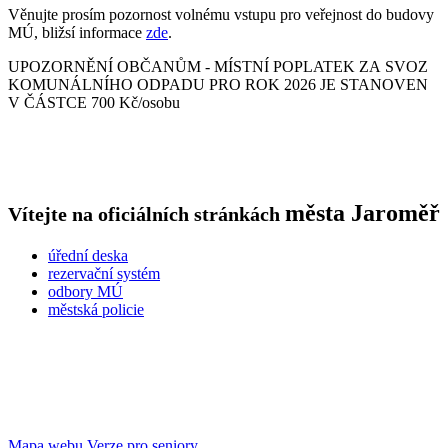
Věnujte prosím pozornost volnému vstupu pro veřejnost do budovy
MÚ, bližsí informace
zde
.
UPOZORNĚNÍ OBČANŮM - MÍSTNÍ POPLATEK ZA SVOZ
KOMUNÁLNÍHO ODPADU PRO ROK 2026 JE STANOVEN
V ČÁSTCE 700 Kč/osobu
města
Jaroměř
Vítejte na oficiálních stránkách
úřední deska
rezervační systém
odbory MÚ
městská policie
Mapa webu
Verze pro seniory