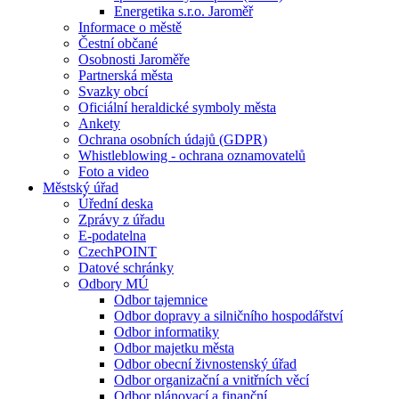
Energetika s.r.o. Jaroměř
Informace o městě
Čestní občané
Osobnosti Jaroměře
Partnerská města
Svazky obcí
Oficiální heraldické symboly města
Ankety
Ochrana osobních údajů (GDPR)
Whistleblowing - ochrana oznamovatelů
Foto a video
Městský úřad
Úřední deska
Zprávy z úřadu
E-podatelna
CzechPOINT
Datové schránky
Odbory MÚ
Odbor tajemnice
Odbor dopravy a silničního hospodářství
Odbor informatiky
Odbor majetku města
Odbor obecní živnostenský úřad
Odbor organizační a vnitřních věcí
Odbor plánovací a finanční