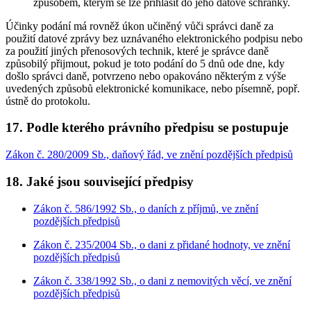
způsobem, kterým se lze přihlásit do jeho datové schránky.
Účinky podání má rovněž úkon učiněný vůči správci daně za
použití datové zprávy bez uznávaného elektronického podpisu nebo
za použití jiných přenosových technik, které je správce daně
způsobilý přijmout, pokud je toto podání do 5 dnů ode dne, kdy
došlo správci daně, potvrzeno nebo opakováno některým z výše
uvedených způsobů elektronické komunikace, nebo písemně, popř.
ústně do protokolu.
17. Podle kterého právního předpisu se postupuje
Zákon č. 280/2009 Sb., daňový řád, ve znění pozdějších předpisů
18. Jaké jsou související předpisy
Zákon č. 586/1992 Sb., o daních z příjmů, ve znění
pozdějších předpisů
Zákon č. 235/2004 Sb., o dani z přidané hodnoty, ve znění
pozdějších předpisů
Zákon č. 338/1992 Sb., o dani z nemovitých věcí, ve znění
pozdějších předpisů