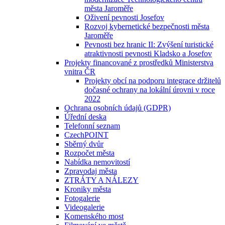
města Jaroměře
Oživení pevnosti Josefov
Rozvoj kybernetické bezpečnosti města
Jaroměře
Pevnosti bez hranic II: Zvýšení turistické
atraktivnosti pevnosti Kladsko a Josefov
Projekty financované z prostředků Ministerstva
vnitra ČR
Projekty obcí na podporu integrace držitelů
dočasné ochrany na lokální úrovni v roce
2022
Ochrana osobních údajů (GDPR)
Úřední deska
Telefonní seznam
CzechPOINT
Sběrný dvůr
Rozpočet města
Nabídka nemovitostí
Zpravodaj města
ZTRÁTY A NÁLEZY
Kroniky města
Fotogalerie
Videogalerie
Komenského most