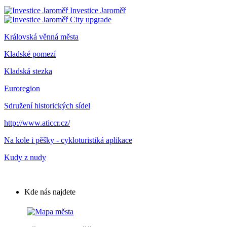
Investice Jaroměř
City upgrade
Královská věnná města
Kladské pomezí
Kladská stezka
Euroregion
Sdružení historických sídel
http://www.aticcr.cz/
Na kole i pěšky - cykloturistiká aplikace
Kudy z nudy
Kde nás najdete