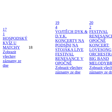
19
20
4
2
17
VOJTĚCH DYK &
FESTIVAL
1
D.Y.K.
RENESANC
HOSPODSKÝ
KONCERTY NA
OPOČNĚ
KVÍZ U
PODSÍNI
NA
KONCERT:
MATCHY
18
STOJÁKA LIVE
LOVESONG
Zobrazit
FESTIVAL
ORCHESTR
všechny
RENESANCE V
BIG BAND
záznamy ze
OPOČNĚ
MELODYBR
dne
Zobrazit všechny
Zobrazit všec
záznamy ze dne
záznamy ze d