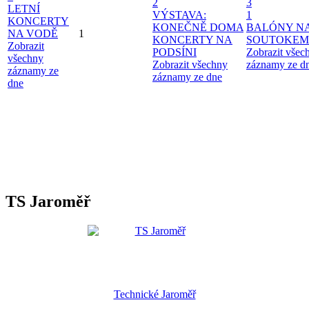
2
3
LETNÍ
VÝSTAVA:
1
KONCERTY
KONEČNĚ DOMA
BALÓNY N
NA VODĚ
1
KONCERTY NA
SOUTOKEM
Zobrazit
PODSÍNI
Zobrazit všec
všechny
Zobrazit všechny
záznamy ze d
záznamy ze
záznamy ze dne
dne
TS Jaroměř
Technické Jaroměř