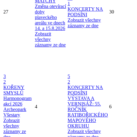
MATCHY
1
Změna otevírací
KONCERTY NA
27
doby
30
PODSÍNI
plaveckého
Zobrazit všechny
areálu ve dnech
záznamy ze dne
14. a 15.8.2026
Zobrazit
všechny
záznamy ze dne
3
5
2
2
KOŘENY
KONCERTY NA
SMYSLŮ
PODSÍNI
Harmonogram
VÝSTAVA A
akcí 2026
VERNISÁŽ: 55.
4
6
Archeopark
ROČNÍK
Všestary
RATIBOŘICKÉHO
Zobrazit
MAPOVÉHO
všechny
OKRUHU
záznamy ze
Zobrazit všechny
dne
záznamy ze dne