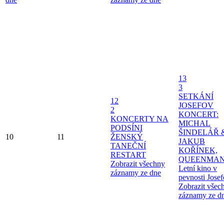
13
3
SETKÁNÍ
12
JOSEFOV
2
KONCERT:
KONCERTY NA
MICHAL
PODSÍNI
ŠINDELÁŘ 
10
11
ŽENSKÝ
JAKUB
TANEČNÍ
KOŘÍNEK,
RESTART
QUEENMAN
Zobrazit všechny
Letní kino v
záznamy ze dne
pevnosti Jose
Zobrazit všec
záznamy ze d