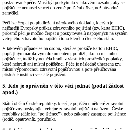
poskytované péče. Musí být poskytnuta v takovém rozsahu, aby se
pojištěnec nemusel vracet do země pojištění dříve, než původně
zamýšlel.
Péči lze čerpat po předložení nárokového dokladu, kterým je
nejčastěji Evropský průkaz zdravotního pojištění (tzv. karta EHIC),
přičemž péči je možno čerpat u poskytovatelů napojených na systém
veřejného zdravotního pojištění toho kterého členského státu.
V takovém případě se na osobu, která se prokáže kartou EHIC,
popř. jiným nárokovým dokumentem, pohlíží jako na místního
pojištěnce, tudíž by neměla hradit z vlastních prostředků poplatky,
které nehradí ani místní pojištěnci. Péče je následně uhrazena tzv.
místní výpomocnou zdravotní pojišťovnou a poté přeúčtována
příslušné instituci ve státě pojištění.
5. Kdo je oprávněn v této věci jednat (podat žádost
apod.)
Státní občan České republiky, který je pojištěn u některé zdravotní
pojišťovny poskytující veřejné zdravotní pojištění na území České
republiky (dále jen "pojištěnec"), nebo zákonný zástupce pojištěnce
(rodič, opatrovník, poručník).