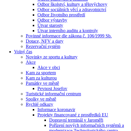
Odbor školství, kultury a tělovýchovy
Odbor sociálních věcí a zdravotnictví
Odbor životního prostředí
Odbor výstavby
Útvar starosty
Útvar interního auditu a kontroly
Povinné informace dle zákona č. 106⁄1999 Sb.
Dotace, NFV a dary
Rezervační systém
Volný čas
Novinky ze sportu a kultury
Akce
Akce v obci
Kam za sportem
Kam za kulturou
Památky ve městě
Pevnost Josefov
Turistické informační centrum
Spolky ve městě
Rychlé odkazy
Informace koronavir
Projekty financované z prostředků EU
Dopravní terminál v Jaroměři
Pořízení nových informačních systémů a
modernizace Technologického centra