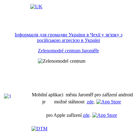
Інформація для громадян України в Чехії у зв'язку з
російською агресією в Україні
Zelenomodré centrum Jaroměře
Mobilní aplikaci města Jaroměř pro zařízení android
je možné stáhnout
zde
,
pro Apple zařízení
zde
.