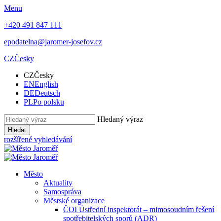
Menu
+420 491 847 111
epodatelna@jaromer-josefov.cz
CZ
Česky
CZ
Česky
EN
English
DE
Deutsch
PL
Po polsku
Hledaný výraz
Hledat
rozšířené vyhledávání
Město
Aktuality
Samospráva
Městské organizace
ČOI Ústřední inspektorát – mimosoudním řešení
spotřebitelských sporů (ADR)