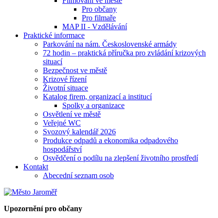
Filmování ve městě
Pro občany
Pro filmaře
MAP II - Vzdělávání
Praktické informace
Parkování na nám. Československé armády
72 hodin – praktická příručka pro zvládání krizových
situací
Bezpečnost ve městě
Krizové řízení
Životní situace
Katalog firem, organizací a institucí
Spolky a organizace
Osvětlení ve městě
Veřejné WC
Svozový kalendář 2026
Produkce odpadů a ekonomika odpadového
hospodářství
Osvědčení o podílu na zlepšení životního prostředí
Kontakt
Abecední seznam osob
Upozornění pro občany