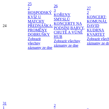
25
26
2
27
3
HOSPODSKÝ
2
KOŘENY
KVÍZ U
KONCERT:
SMYSLŮ
MATCHY
KOMUNÁL
KONCERTY NA
24
PŘEDNÁŠKA:
DAVID
PODSÍNI
BARVY,
PROMĚNY
KUDRNA
CHUTĚ A VŮNĚ
DOBRUŠKY
KVARTET
HUB
Zobrazit
Zobrazit všec
Zobrazit všechny
všechny
záznamy ze d
záznamy ze dne
záznamy ze dne
31
2
1