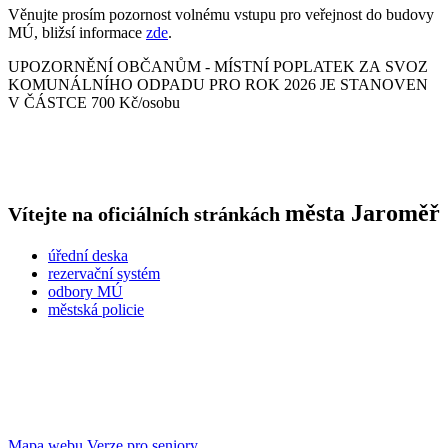
Věnujte prosím pozornost volnému vstupu pro veřejnost do budovy
MÚ, bližsí informace
zde
.
UPOZORNĚNÍ OBČANŮM - MÍSTNÍ POPLATEK ZA SVOZ
KOMUNÁLNÍHO ODPADU PRO ROK 2026 JE STANOVEN
V ČÁSTCE 700 Kč/osobu
města
Jaroměř
Vítejte na oficiálních stránkách
úřední deska
rezervační systém
odbory MÚ
městská policie
Mapa webu
Verze pro seniory