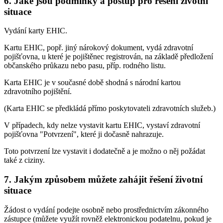
6. Jaké jsou podmínky a postup pro řešení životní
situace
Vydání karty EHIC.
Kartu EHIC, popř. jiný nárokový dokument, vydá zdravotní
pojišťovna, u které je pojištěnec registrován, na základě předložení
občanského průkazu nebo pasu, příp. rodného listu.
Karta EHIC je v současné době shodná s národní kartou
zdravotního pojištění.
(Karta EHIC se předkládá přímo poskytovateli zdravotních služeb.)
V případech, kdy nelze vystavit kartu EHIC, vystaví zdravotní
pojišťovna "Potvrzení", které ji dočasně nahrazuje.
Toto potvrzení lze vystavit i dodatečně a je možno o něj požádat
také z ciziny.
7. Jakým způsobem můžete zahájit řešení životní
situace
Žádost o vydání podejte osobně nebo prostřednictvím zákonného
zástupce (můžete využít rovněž elektronickou podatelnu, pokud je