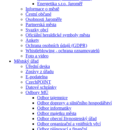
Energetika s.r.o. Jaroměř
Informace o městě
Čestní občané
Osobnosti Jaroměře
Partnerská města
Svazky obcí
Oficiální heraldické symboly města
Ankety
Ochrana osobních údajů (GDPR)
Whistleblowing - ochrana oznamovatelů
Foto a video
Městský úřad
Úřední deska
Zprávy z úřadu
E-podatelna
CzechPOINT
Datové schránky
Odbory MÚ
Odbor tajemnice
Odbor dopravy a silničního hospodářství
Odbor informatiky
Odbor majetku města
Odbor obecní živnostenský úřad
Odbor organizační a vnitřních věcí
Odbor plánovací a finanční