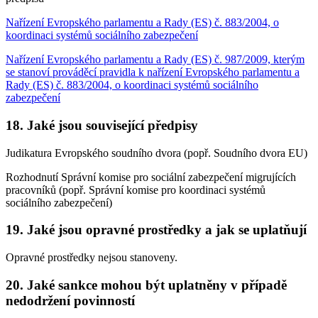
Nařízení Evropského parlamentu a Rady (ES) č. 883/2004, o
koordinaci systémů sociálního zabezpečení
Nařízení Evropského parlamentu a Rady (ES) č. 987/2009, kterým
se stanoví prováděcí pravidla k nařízení Evropského parlamentu a
Rady (ES) č. 883/2004, o koordinaci systémů sociálního
zabezpečení
18. Jaké jsou související předpisy
Judikatura Evropského soudního dvora (popř. Soudního dvora EU)
Rozhodnutí Správní komise pro sociální zabezpečení migrujících
pracovníků (popř. Správní komise pro koordinaci systémů
sociálního zabezpečení)
19. Jaké jsou opravné prostředky a jak se uplatňují
Opravné prostředky nejsou stanoveny.
20. Jaké sankce mohou být uplatněny v případě
nedodržení povinností