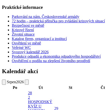
Praktické informace
Parkování na nám. Československé armády
72 hodin – praktická příručka pro zvládání krizových situací
Bezpečnost ve městě
Krizové řízení
Životní situace
Katalog firem, organizací a institucí
Osvětlení ve městě
Veřejné WC
Svozový kalendář 2026
Produkce odpadů a ekonomika odpadového hospodářství
Osvědčení o podílu na zlepšení životního prostředí
Kalendář akcí
Srpen
2026
Po
Út
St
Čt
28
2
HOSPODSKÝ
KVÍZ U
29