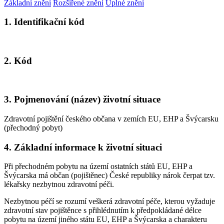
Základní znění
Rozšířené znění
Úplné znění
1. Identifikační kód
2. Kód
3. Pojmenování (název) životní situace
Zdravotní pojištění českého občana v zemích EU, EHP a Švýcarsku
(přechodný pobyt)
4. Základní informace k životní situaci
Při přechodném pobytu na území ostatních států EU, EHP a
Švýcarska má občan (pojištěnec) České republiky nárok čerpat tzv.
lékařsky nezbytnou zdravotní péči.
Nezbytnou péčí se rozumí veškerá zdravotní péče, kterou vyžaduje
zdravotní stav pojištěnce s přihlédnutím k předpokládané délce
pobytu na území jiného státu EU, EHP a Švýcarska a charakteru