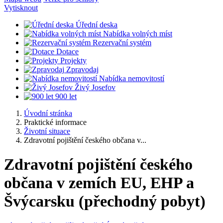
Vytisknout
Úřední deska
Nabídka volných míst
Rezervační systém
Dotace
Projekty
Zpravodaj
Nabídka nemovitostí
Živý Josefov
900 let
Úvodní stránka
Praktické informace
Životní situace
Zdravotní pojištění českého občana v...
Zdravotní pojištění českého
občana v zemích EU, EHP a
Švýcarsku (přechodný pobyt)