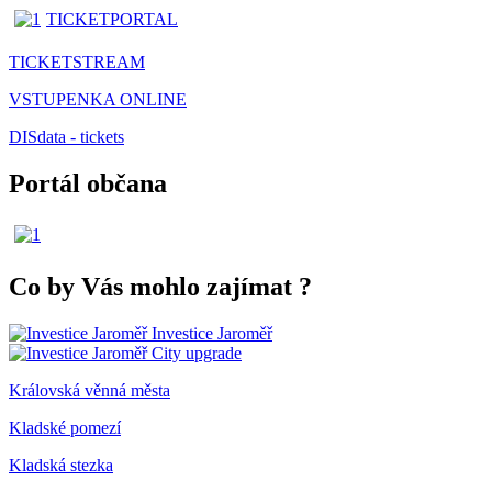
TICKETPORTAL
TICKETSTREAM
VSTUPENKA ONLINE
DISdata - tickets
Portál občana
Co by Vás mohlo zajímat
?
Investice Jaroměř
City upgrade
Královská věnná města
Kladské pomezí
Kladská stezka