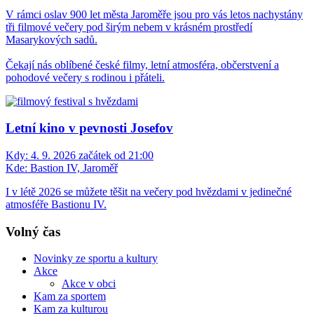
V rámci oslav 900 let města Jaroměře jsou pro vás letos nachystány
tři filmové večery pod širým nebem v krásném prostředí
Masarykových sadů.
Čekají nás oblíbené české filmy, letní atmosféra, občerstvení a
pohodové večery s rodinou i přáteli.
Letní kino v pevnosti Josefov
Kdy:
4. 9. 2026 začátek od 21:00
Kde:
Bastion IV, Jaroměř
I v létě 2026 se můžete těšit na večery pod hvězdami v jedinečné
atmosféře Bastionu IV.
Volný čas
Novinky ze sportu a kultury
Akce
Akce v obci
Kam za sportem
Kam za kulturou