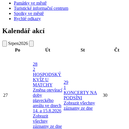
Památky ve městě
Turistické informační centrum
Spolky ve městě
Rychlé odkazy
Kalendář akcí
Srpen
2026
Po
Út
St
Čt
28
2
HOSPODSKÝ
KVÍZ U
29
MATCHY
1
Změna otevírací
KONCERTY NA
27
doby
30
PODSÍNI
plaveckého
Zobrazit všechny
areálu ve dnech
záznamy ze dne
14. a 15.8.2026
Zobrazit
všechny
záznamy ze dne