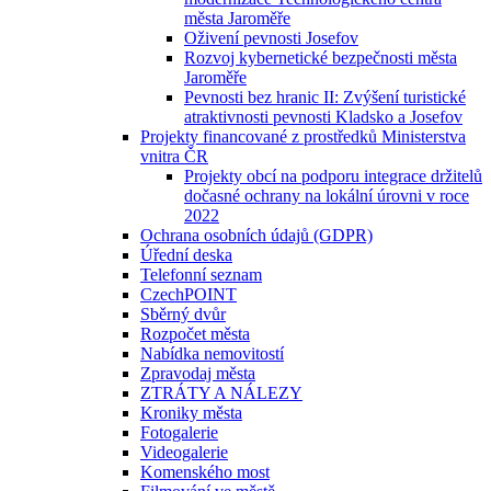
města Jaroměře
Oživení pevnosti Josefov
Rozvoj kybernetické bezpečnosti města
Jaroměře
Pevnosti bez hranic II: Zvýšení turistické
atraktivnosti pevnosti Kladsko a Josefov
Projekty financované z prostředků Ministerstva
vnitra ČR
Projekty obcí na podporu integrace držitelů
dočasné ochrany na lokální úrovni v roce
2022
Ochrana osobních údajů (GDPR)
Úřední deska
Telefonní seznam
CzechPOINT
Sběrný dvůr
Rozpočet města
Nabídka nemovitostí
Zpravodaj města
ZTRÁTY A NÁLEZY
Kroniky města
Fotogalerie
Videogalerie
Komenského most