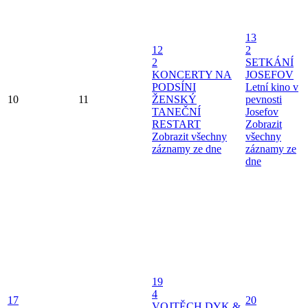
13
12
2
2
SETKÁNÍ
KONCERTY NA
JOSEFOV
PODSÍNI
Letní kino v
10
11
ŽENSKÝ
pevnosti
TANEČNÍ
Josefov
RESTART
Zobrazit
Zobrazit všechny
všechny
záznamy ze dne
záznamy ze
dne
19
4
17
20
VOJTĚCH DYK &