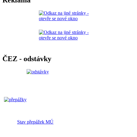
ČEZ - odstávky
Stav přepážek MÚ