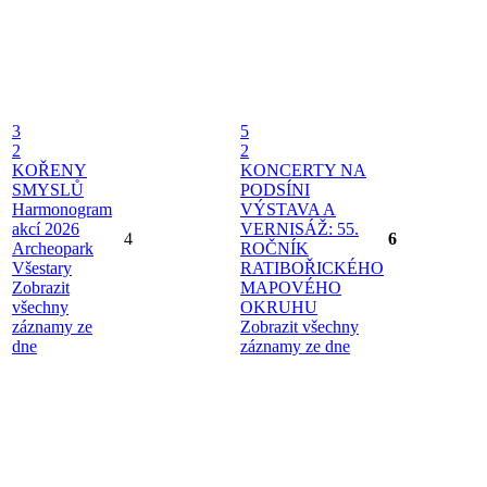
3
5
2
2
KOŘENY
KONCERTY NA
SMYSLŮ
PODSÍNI
Harmonogram
VÝSTAVA A
akcí 2026
VERNISÁŽ: 55.
4
6
Archeopark
ROČNÍK
Všestary
RATIBOŘICKÉHO
Zobrazit
MAPOVÉHO
všechny
OKRUHU
záznamy ze
Zobrazit všechny
dne
záznamy ze dne