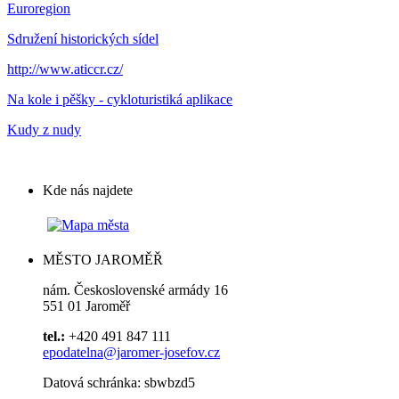
Euroregion
Sdružení historických sídel
http://www.aticcr.cz/
Na kole i pěšky - cykloturistiká aplikace
Kudy z nudy
Kde nás najdete
MĚSTO JAROMĚŘ
nám. Československé armády 16
551 01 Jaroměř
tel.:
+420 491 847 111
epodatelna@jaromer-josefov.cz
Datová schránka: sbwbzd5