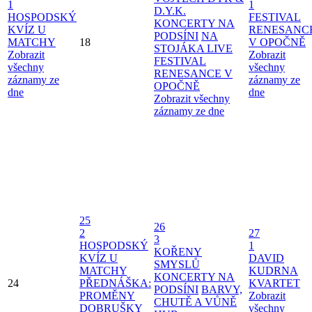
1
1
D.Y.K.
HOSPODSKÝ
FESTIVAL
KONCERTY NA
KVÍZ U
RENESANC
PODSÍNI
NA
MATCHY
18
V OPOČNĚ
STOJÁKA LIVE
Zobrazit
Zobrazit
FESTIVAL
všechny
všechny
RENESANCE V
záznamy ze
záznamy ze
OPOČNĚ
dne
dne
Zobrazit všechny
záznamy ze dne
25
26
2
27
3
HOSPODSKÝ
1
KOŘENY
KVÍZ U
DAVID
SMYSLŮ
MATCHY
KUDRNA
KONCERTY NA
24
PŘEDNÁŠKA:
KVARTET
PODSÍNI
BARVY,
PROMĚNY
Zobrazit
CHUTĚ A VŮNĚ
DOBRUŠKY
všechny