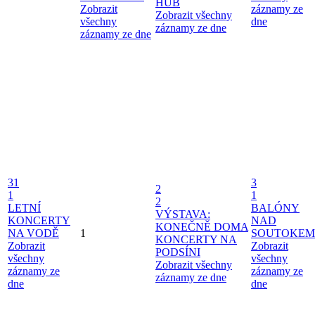
HUB
Zobrazit
záznamy ze
Zobrazit všechny
všechny
dne
záznamy ze dne
záznamy ze dne
31
3
2
1
1
2
LETNÍ
BALÓNY
VÝSTAVA:
KONCERTY
NAD
KONEČNĚ DOMA
NA VODĚ
1
SOUTOKEM
KONCERTY NA
Zobrazit
Zobrazit
PODSÍNI
všechny
všechny
Zobrazit všechny
záznamy ze
záznamy ze
záznamy ze dne
dne
dne