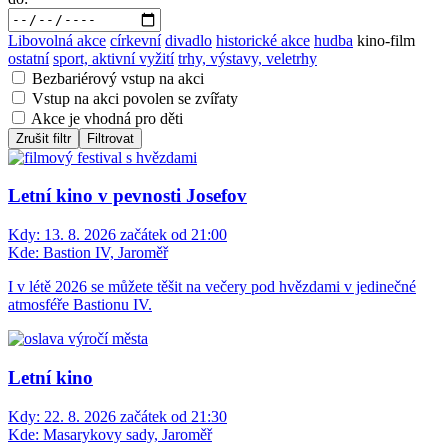
Libovolná akce
církevní
divadlo
historické akce
hudba
kino-film
ostatní
sport, aktivní vyžití
trhy, výstavy, veletrhy
Bezbariérový vstup na akci
Vstup na akci povolen se zvířaty
Akce je vhodná pro děti
Zrušit filtr
Filtrovat
Letní kino v pevnosti Josefov
Kdy:
13. 8. 2026 začátek od 21:00
Kde:
Bastion IV, Jaroměř
I v létě 2026 se můžete těšit na večery pod hvězdami v jedinečné
atmosféře Bastionu IV.
Letní kino
Kdy:
22. 8. 2026 začátek od 21:30
Kde:
Masarykovy sady, Jaroměř