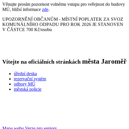
Věnujte prosím pozornost volnému vstupu pro veřejnost do budovy
MÚ, bližsí informace
zde
.
UPOZORNĚNÍ OBČANŮM - MÍSTNÍ POPLATEK ZA SVOZ
KOMUNÁLNÍHO ODPADU PRO ROK 2026 JE STANOVEN
V ČÁSTCE 700 Kč/osobu
města
Jaroměř
Vítejte na oficiálních stránkách
úřední deska
rezervační systém
odbory MÚ
městská policie
Mapa webu
Verze pro seniory