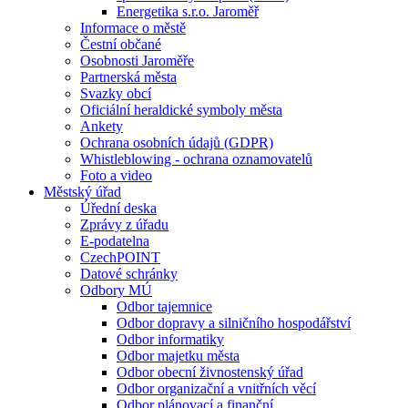
Energetika s.r.o. Jaroměř
Informace o městě
Čestní občané
Osobnosti Jaroměře
Partnerská města
Svazky obcí
Oficiální heraldické symboly města
Ankety
Ochrana osobních údajů (GDPR)
Whistleblowing - ochrana oznamovatelů
Foto a video
Městský úřad
Úřední deska
Zprávy z úřadu
E-podatelna
CzechPOINT
Datové schránky
Odbory MÚ
Odbor tajemnice
Odbor dopravy a silničního hospodářství
Odbor informatiky
Odbor majetku města
Odbor obecní živnostenský úřad
Odbor organizační a vnitřních věcí
Odbor plánovací a finanční