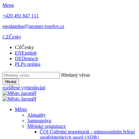
Menu
+420 491 847 111
epodatelna@jaromer-josefov.cz
CZ
Česky
CZ
Česky
EN
English
DE
Deutsch
PL
Po polsku
Hledaný výraz
Hledat
rozšířené vyhledávání
Město
Aktuality
Samospráva
Městské organizace
ČOI Ústřední inspektorát – mimosoudním řešení
spotřebitelských sporů (ADR)