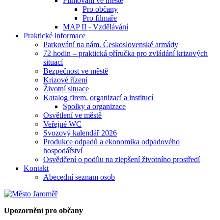
Filmování ve městě
Pro občany
Pro filmaře
MAP II - Vzdělávání
Praktické informace
Parkování na nám. Československé armády
72 hodin – praktická příručka pro zvládání krizových
situací
Bezpečnost ve městě
Krizové řízení
Životní situace
Katalog firem, organizací a institucí
Spolky a organizace
Osvětlení ve městě
Veřejné WC
Svozový kalendář 2026
Produkce odpadů a ekonomika odpadového
hospodářství
Osvědčení o podílu na zlepšení životního prostředí
Kontakt
Abecední seznam osob
Upozornění pro občany