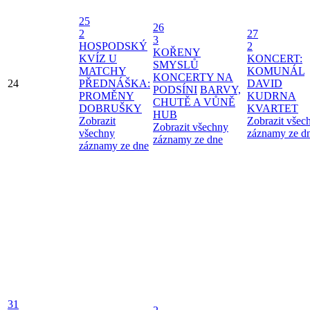
25
26
2
27
3
HOSPODSKÝ
2
KOŘENY
KVÍZ U
KONCERT:
SMYSLŮ
MATCHY
KOMUNÁL
KONCERTY NA
24
PŘEDNÁŠKA:
DAVID
PODSÍNI
BARVY,
PROMĚNY
KUDRNA
CHUTĚ A VŮNĚ
DOBRUŠKY
KVARTET
HUB
Zobrazit
Zobrazit všec
Zobrazit všechny
všechny
záznamy ze d
záznamy ze dne
záznamy ze dne
31