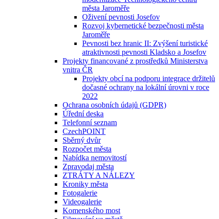
města Jaroměře
Oživení pevnosti Josefov
Rozvoj kybernetické bezpečnosti města
Jaroměře
Pevnosti bez hranic II: Zvýšení turistické
atraktivnosti pevnosti Kladsko a Josefov
Projekty financované z prostředků Ministerstva
vnitra ČR
Projekty obcí na podporu integrace držitelů
dočasné ochrany na lokální úrovni v roce
2022
Ochrana osobních údajů (GDPR)
Úřední deska
Telefonní seznam
CzechPOINT
Sběrný dvůr
Rozpočet města
Nabídka nemovitostí
Zpravodaj města
ZTRÁTY A NÁLEZY
Kroniky města
Fotogalerie
Videogalerie
Komenského most