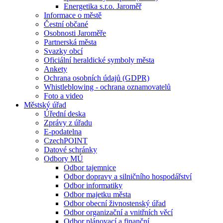
Energetika s.r.o. Jaroměř
Informace o městě
Čestní občané
Osobnosti Jaroměře
Partnerská města
Svazky obcí
Oficiální heraldické symboly města
Ankety
Ochrana osobních údajů (GDPR)
Whistleblowing - ochrana oznamovatelů
Foto a video
Městský úřad
Úřední deska
Zprávy z úřadu
E-podatelna
CzechPOINT
Datové schránky
Odbory MÚ
Odbor tajemnice
Odbor dopravy a silničního hospodářství
Odbor informatiky
Odbor majetku města
Odbor obecní živnostenský úřad
Odbor organizační a vnitřních věcí
Odbor plánovací a finanční