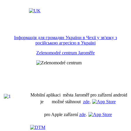
Інформація для громадян України в Чехії у зв'язку з
російською агресією в Україні
Zelenomodré centrum Jaroměře
Mobilní aplikaci města Jaroměř pro zařízení android
je možné stáhnout
zde
,
pro Apple zařízení
zde
.