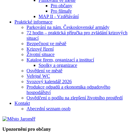
Filmování ve městě
Pro občany
Pro filmaře
MAP II - Vzdělávání
Praktické informace
Parkování na nám. Československé armády
72 hodin – praktická příručka pro zvládání krizových
situací
Bezpečnost ve městě
Krizové řízení
Životní situace
Katalog firem, organizací a institucí
Spolky a organizace
Osvětlení ve městě
Veřejné WC
Svozový kalendář 2026
Produkce odpadů a ekonomika odpadového
hospodářství
Osvědčení o podílu na zlepšení životního prostředí
Kontakt
Abecední seznam osob
Upozornění pro občany