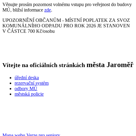
Věnujte prosím pozornost volnému vstupu pro veřejnost do budovy
MÚ, bližsí informace
zde
.
UPOZORNĚNÍ OBČANŮM - MÍSTNÍ POPLATEK ZA SVOZ
KOMUNÁLNÍHO ODPADU PRO ROK 2026 JE STANOVEN
V ČÁSTCE 700 Kč/osobu
města
Jaroměř
Vítejte na oficiálních stránkách
úřední deska
rezervační systém
odbory MÚ
městská policie
Mapa webu
Verze pro seniory