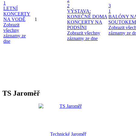
2
1
2
3
LETNÍ
VÝSTAVA:
1
KONCERTY
KONEČNĚ DOMA
BALÓNY N
NA VODĚ
1
KONCERTY NA
SOUTOKEM
Zobrazit
PODSÍNI
Zobrazit všec
všechny
Zobrazit všechny
záznamy ze d
záznamy ze
záznamy ze dne
dne
TS Jaroměř
Technické Jaroměř