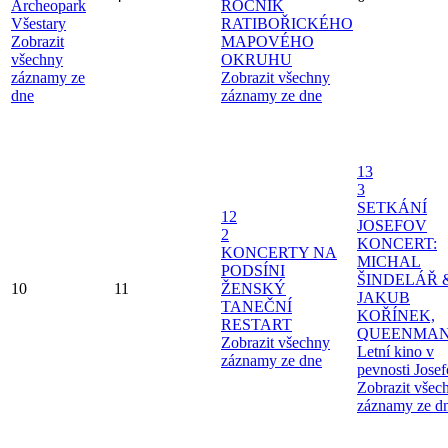
Archeopark
ROČNÍK
Všestary
RATIBOŘICKÉHO
Zobrazit
MAPOVÉHO
všechny
OKRUHU
záznamy ze
Zobrazit všechny
dne
záznamy ze dne
13
3
SETKÁNÍ
12
JOSEFOV
2
KONCERT:
KONCERTY NA
MICHAL
PODSÍNI
ŠINDELÁŘ 
10
11
ŽENSKÝ
JAKUB
TANEČNÍ
KOŘÍNEK,
RESTART
QUEENMAN
Zobrazit všechny
Letní kino v
záznamy ze dne
pevnosti Jose
Zobrazit všec
záznamy ze d