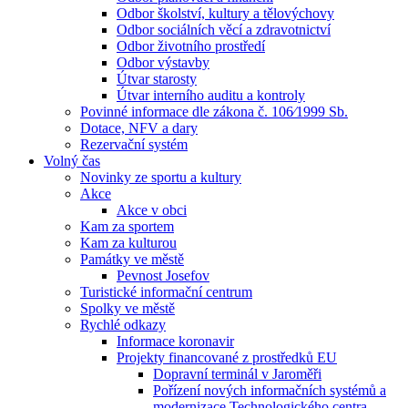
Odbor školství, kultury a tělovýchovy
Odbor sociálních věcí a zdravotnictví
Odbor životního prostředí
Odbor výstavby
Útvar starosty
Útvar interního auditu a kontroly
Povinné informace dle zákona č. 106⁄1999 Sb.
Dotace, NFV a dary
Rezervační systém
Volný čas
Novinky ze sportu a kultury
Akce
Akce v obci
Kam za sportem
Kam za kulturou
Památky ve městě
Pevnost Josefov
Turistické informační centrum
Spolky ve městě
Rychlé odkazy
Informace koronavir
Projekty financované z prostředků EU
Dopravní terminál v Jaroměři
Pořízení nových informačních systémů a
modernizace Technologického centra