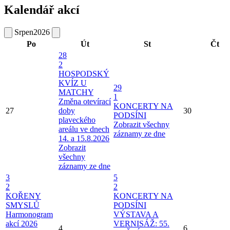
Kalendář akcí
Srpen
2026
Po
Út
St
Čt
28
2
HOSPODSKÝ
KVÍZ U
29
MATCHY
1
Změna otevírací
KONCERTY NA
27
doby
30
PODSÍNI
plaveckého
Zobrazit všechny
areálu ve dnech
záznamy ze dne
14. a 15.8.2026
Zobrazit
všechny
záznamy ze dne
3
5
2
2
KOŘENY
KONCERTY NA
SMYSLŮ
PODSÍNI
Harmonogram
VÝSTAVA A
akcí 2026
VERNISÁŽ: 55.
4
6