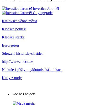
Investice Jaroměř
City upgrade
Královská věnná města
Kladské pomezí
Kladská stezka
Euroregion
Sdružení historických sídel
http://www.aticcr.cz/
Na kole i pěšky - cykloturistiká aplikace
Kudy z nudy
Kde nás najdete