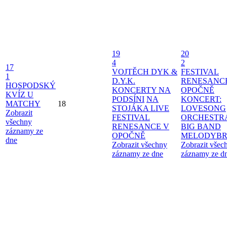
19
20
4
2
17
VOJTĚCH DYK &
FESTIVAL
1
D.Y.K.
RENESANC
HOSPODSKÝ
KONCERTY NA
OPOČNĚ
KVÍZ U
PODSÍNI
NA
KONCERT:
MATCHY
18
STOJÁKA LIVE
LOVESONG
Zobrazit
FESTIVAL
ORCHESTR
všechny
RENESANCE V
BIG BAND
záznamy ze
OPOČNĚ
MELODYBR
dne
Zobrazit všechny
Zobrazit všec
záznamy ze dne
záznamy ze d