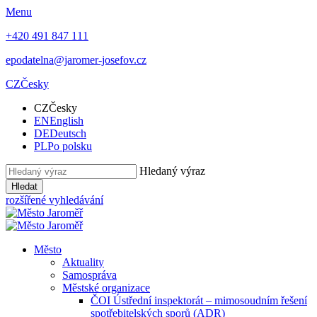
Menu
+420 491 847 111
epodatelna@jaromer-josefov.cz
CZ
Česky
CZ
Česky
EN
English
DE
Deutsch
PL
Po polsku
Hledaný výraz
Hledat
rozšířené vyhledávání
Město
Aktuality
Samospráva
Městské organizace
ČOI Ústřední inspektorát – mimosoudním řešení
spotřebitelských sporů (ADR)