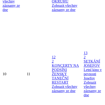
všechny
OKRUHU
záznamy ze
Zobrazit všechny
dne
záznamy ze dne
13
12
2
2
SETKÁNÍ
KONCERTY NA
JOSEFOV
PODSÍNI
Letní kino v
10
11
ŽENSKÝ
pevnosti
TANEČNÍ
Josefov
RESTART
Zobrazit
Zobrazit všechny
všechny
záznamy ze dne
záznamy ze
dne