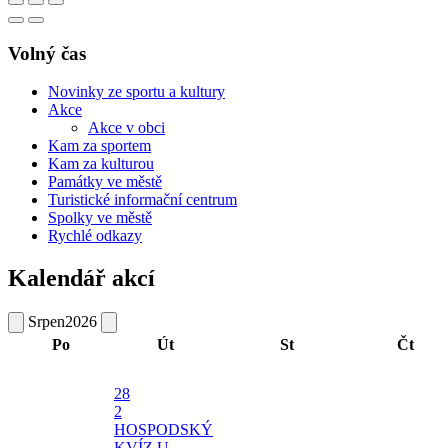
Volný čas
Novinky ze sportu a kultury
Akce
Akce v obci
Kam za sportem
Kam za kulturou
Památky ve městě
Turistické informační centrum
Spolky ve městě
Rychlé odkazy
Kalendář akcí
Srpen
2026
Po
Út
St
Čt
28
2
HOSPODSKÝ
KVÍZ U