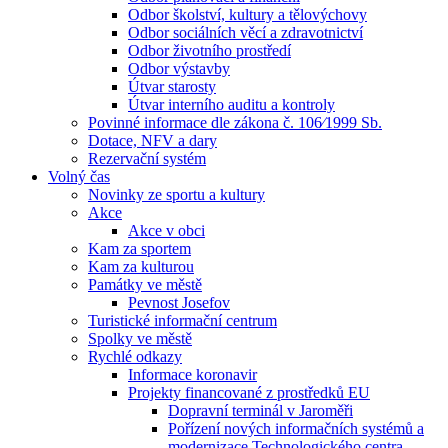
Odbor školství, kultury a tělovýchovy
Odbor sociálních věcí a zdravotnictví
Odbor životního prostředí
Odbor výstavby
Útvar starosty
Útvar interního auditu a kontroly
Povinné informace dle zákona č. 106⁄1999 Sb.
Dotace, NFV a dary
Rezervační systém
Volný čas
Novinky ze sportu a kultury
Akce
Akce v obci
Kam za sportem
Kam za kulturou
Památky ve městě
Pevnost Josefov
Turistické informační centrum
Spolky ve městě
Rychlé odkazy
Informace koronavir
Projekty financované z prostředků EU
Dopravní terminál v Jaroměři
Pořízení nových informačních systémů a
modernizace Technologického centra