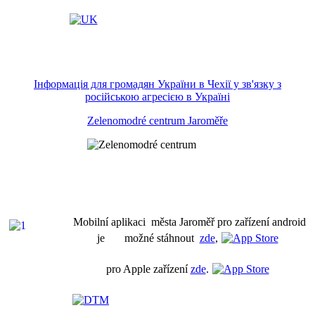
Інформація для громадян України в Чехії у зв'язку з
російською агресією в Україні
Zelenomodré centrum Jaroměře
Mobilní aplikaci města Jaroměř pro zařízení android
je možné stáhnout
zde
,
pro Apple zařízení
zde
.