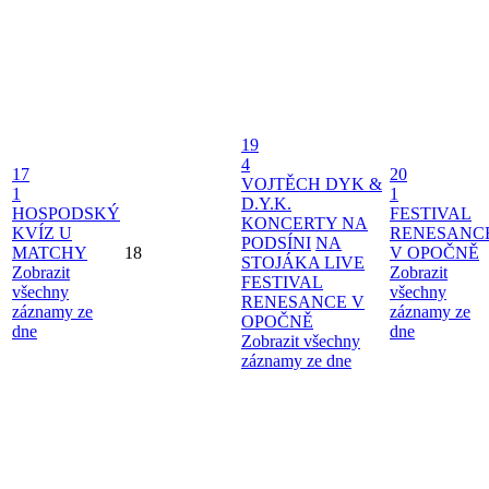
19
4
17
20
VOJTĚCH DYK &
1
1
D.Y.K.
HOSPODSKÝ
FESTIVAL
KONCERTY NA
KVÍZ U
RENESANC
PODSÍNI
NA
MATCHY
18
V OPOČNĚ
STOJÁKA LIVE
Zobrazit
Zobrazit
FESTIVAL
všechny
všechny
RENESANCE V
záznamy ze
záznamy ze
OPOČNĚ
dne
dne
Zobrazit všechny
záznamy ze dne