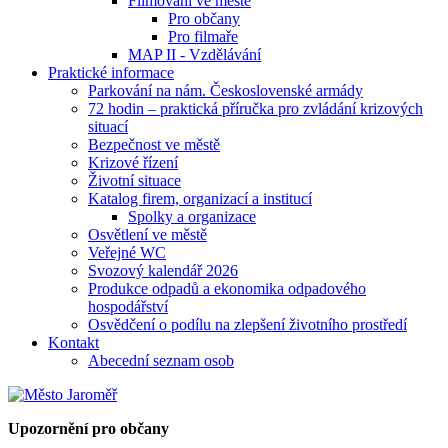
Filmování ve městě
Pro občany
Pro filmaře
MAP II - Vzdělávání
Praktické informace
Parkování na nám. Československé armády
72 hodin – praktická příručka pro zvládání krizových
situací
Bezpečnost ve městě
Krizové řízení
Životní situace
Katalog firem, organizací a institucí
Spolky a organizace
Osvětlení ve městě
Veřejné WC
Svozový kalendář 2026
Produkce odpadů a ekonomika odpadového
hospodářství
Osvědčení o podílu na zlepšení životního prostředí
Kontakt
Abecední seznam osob
Upozornění pro občany