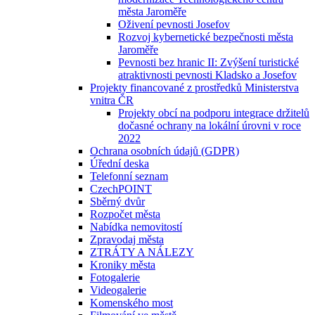
města Jaroměře
Oživení pevnosti Josefov
Rozvoj kybernetické bezpečnosti města
Jaroměře
Pevnosti bez hranic II: Zvýšení turistické
atraktivnosti pevnosti Kladsko a Josefov
Projekty financované z prostředků Ministerstva
vnitra ČR
Projekty obcí na podporu integrace držitelů
dočasné ochrany na lokální úrovni v roce
2022
Ochrana osobních údajů (GDPR)
Úřední deska
Telefonní seznam
CzechPOINT
Sběrný dvůr
Rozpočet města
Nabídka nemovitostí
Zpravodaj města
ZTRÁTY A NÁLEZY
Kroniky města
Fotogalerie
Videogalerie
Komenského most