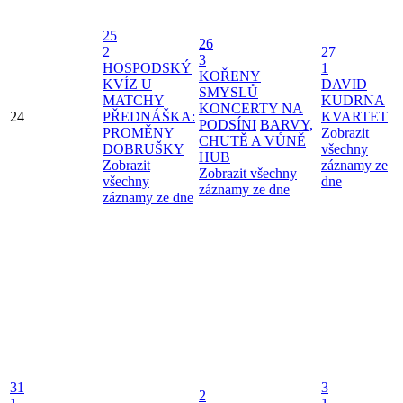
25
26
2
27
3
HOSPODSKÝ
1
KOŘENY
KVÍZ U
DAVID
SMYSLŮ
MATCHY
KUDRNA
KONCERTY NA
24
PŘEDNÁŠKA:
KVARTET
PODSÍNI
BARVY,
PROMĚNY
Zobrazit
CHUTĚ A VŮNĚ
DOBRUŠKY
všechny
HUB
Zobrazit
záznamy ze
Zobrazit všechny
všechny
dne
záznamy ze dne
záznamy ze dne
31
3
2