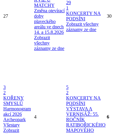
29
MATCHY
1
Změna otevírací
KONCERTY NA
27
doby
30
PODSÍNI
plaveckého
Zobrazit všechny
areálu ve dnech
záznamy ze dne
14. a 15.8.2026
Zobrazit
všechny
záznamy ze dne
3
5
2
2
KOŘENY
KONCERTY NA
SMYSLŮ
PODSÍNI
Harmonogram
VÝSTAVA A
akcí 2026
VERNISÁŽ: 55.
4
6
Archeopark
ROČNÍK
Všestary
RATIBOŘICKÉHO
Zobrazit
MAPOVÉHO