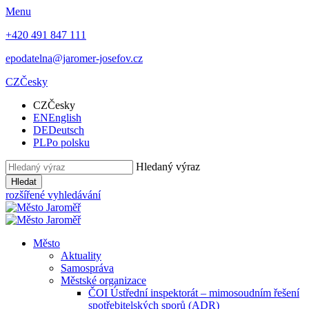
Menu
+420 491 847 111
epodatelna@jaromer-josefov.cz
CZ
Česky
CZ
Česky
EN
English
DE
Deutsch
PL
Po polsku
Hledaný výraz
Hledat
rozšířené vyhledávání
Město
Aktuality
Samospráva
Městské organizace
ČOI Ústřední inspektorát – mimosoudním řešení
spotřebitelských sporů (ADR)