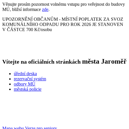
Věnujte prosím pozornost volnému vstupu pro veřejnost do budovy
MÚ, bližsí informace
zde
.
UPOZORNĚNÍ OBČANŮM - MÍSTNÍ POPLATEK ZA SVOZ
KOMUNÁLNÍHO ODPADU PRO ROK 2026 JE STANOVEN
V ČÁSTCE 700 Kč/osobu
města
Jaroměř
Vítejte na oficiálních stránkách
úřední deska
rezervační systém
odbory MÚ
městská policie
Mapa webu
Verze pro seniory