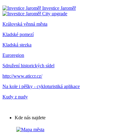
Investice Jaroměř
City upgrade
Královská věnná města
Kladské pomezí
Kladská stezka
Euroregion
Sdružení historických sídel
http://www.aticcr.cz/
Na kole i pěšky - cykloturistiká aplikace
Kudy z nudy
Kde nás najdete