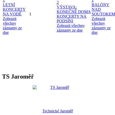
1
1
2
LETNÍ
BALÓNY
VÝSTAVA:
KONCERTY
NAD
KONEČNĚ DOMA
NA VODĚ
1
SOUTOKEM
KONCERTY NA
Zobrazit
Zobrazit
PODSÍNI
všechny
všechny
Zobrazit všechny
záznamy ze
záznamy ze
záznamy ze dne
dne
dne
TS Jaroměř
Technické Jaroměř