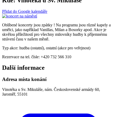
Kde:
Vinotéka u Sv. Mikuláše
Přidat do Google kalendáře
Oblíbené koncerty jsou zpátky ! Na programu jsou různé kapely a
umělci, jako například Vanillas, Milan a Bosorky apod. Akce je
skvělou příležitostí pro všechny milovníky hudby k příjemnému
strávení času v našem městě.
Typ akce: hudba (ostatní), ostatní (akce pro veřejnost)
Rezervace na tel. čísle: +420 732 566 310
Další informace
Adresa místa konání
Vinotéka u Sv. Mikuláše, nám. Československé armády 60,
Jaroměř, 55101