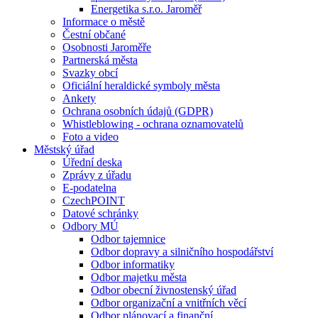
Energetika s.r.o. Jaroměř
Informace o městě
Čestní občané
Osobnosti Jaroměře
Partnerská města
Svazky obcí
Oficiální heraldické symboly města
Ankety
Ochrana osobních údajů (GDPR)
Whistleblowing - ochrana oznamovatelů
Foto a video
Městský úřad
Úřední deska
Zprávy z úřadu
E-podatelna
CzechPOINT
Datové schránky
Odbory MÚ
Odbor tajemnice
Odbor dopravy a silničního hospodářství
Odbor informatiky
Odbor majetku města
Odbor obecní živnostenský úřad
Odbor organizační a vnitřních věcí
Odbor plánovací a finanční