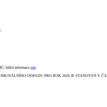
í
Ú, bližsí informace
zde
.
MUNÁLNÍHO ODPADU PRO ROK 2026 JE STANOVEN V ČÁST