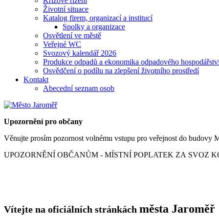
Krizové řízení
Životní situace
Katalog firem, organizací a institucí
Spolky a organizace
Osvětlení ve městě
Veřejné WC
Svozový kalendář 2026
Produkce odpadů a ekonomika odpadového hospodářstv
Osvědčení o podílu na zlepšení životního prostředí
Kontakt
Abecední seznam osob
Upozornění pro občany
Věnujte prosím pozornost volnému vstupu pro veřejnost do budovy M
UPOZORNĚNÍ OBČANŮM - MÍSTNÍ POPLATEK ZA SVOZ KO
města
Jaroměř
Vítejte na oficiálních stránkách