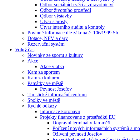
Odbor sociálních věcí a zdravotnictví
Odbor životního prostředí
Odbor výstavby
Útvar starosty
Útvar interního auditu a kontroly
Povinné informace dle zákona č. 106⁄1999 Sb.
Dotace, NFV a dary
Rezervační systém
Volný čas
Novinky ze sportu a kultury
Akce
Akce v obci
Kam za sportem
Kam za kulturou
Památky ve městě
Pevnost Josefov
Turistické informační centrum
Spolky ve městě
Rychlé odkazy
Informace koronavir
Projekty financované z prostředků EU
Dopravní terminál v Jaroměři
Pořízení nových informačních systémů a mo
Oživení pevnosti Josefov
Rozvoj kybernetické bezpečnosti města Jar