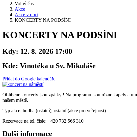
Volný čas
Akce
Akce v obci
KONCERTY NA PODSÍNI
KONCERTY NA PODSÍNI
Kdy:
12. 8. 2026 17:00
Kde:
Vinotéka u Sv. Mikuláše
Přidat do Google kalendáře
Oblíbené koncerty jsou zpátky ! Na programu jsou různé kapely a umě
našem městě.
Typ akce: hudba (ostatní), ostatní (akce pro veřejnost)
Rezervace na tel. čísle: +420 732 566 310
Další informace