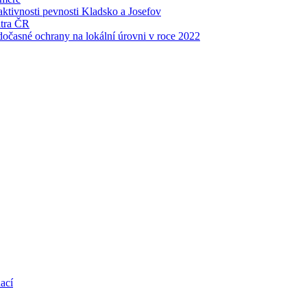
raktivnosti pevnosti Kladsko a Josefov
itra ČR
 dočasné ochrany na lokální úrovni v roce 2022
uací