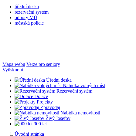
úřední deska
rezervační systém
odbory MÚ
městská policie
Mapa webu
Verze pro seniory
Vytisknout
Úřední deska
Nabídka volných míst
Rezervační systém
Dotace
Projekty
Zpravodaj
Nabídka nemovitostí
Živý Josefov
900 let
Úvodní stránka