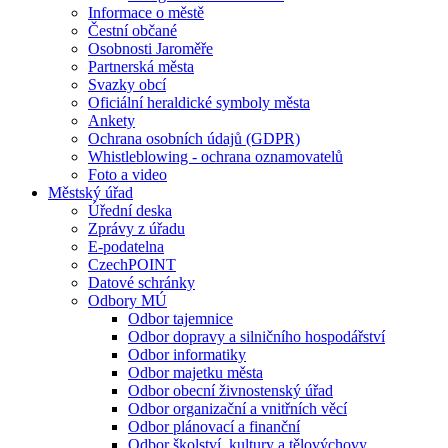
Informace o městě
Čestní občané
Osobnosti Jaroměře
Partnerská města
Svazky obcí
Oficiální heraldické symboly města
Ankety
Ochrana osobních údajů (GDPR)
Whistleblowing - ochrana oznamovatelů
Foto a video
Městský úřad
Úřední deska
Zprávy z úřadu
E-podatelna
CzechPOINT
Datové schránky
Odbory MÚ
Odbor tajemnice
Odbor dopravy a silničního hospodářství
Odbor informatiky
Odbor majetku města
Odbor obecní živnostenský úřad
Odbor organizační a vnitřních věcí
Odbor plánovací a finanční
Odbor školství, kultury a tělovýchovy