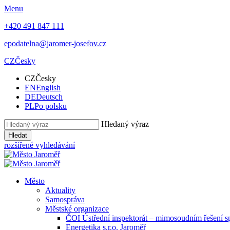
Menu
+420 491 847 111
epodatelna@jaromer-josefov.cz
CZ
Česky
CZ
Česky
EN
English
DE
Deutsch
PL
Po polsku
Hledaný výraz
Hledat
rozšířené vyhledávání
Město
Aktuality
Samospráva
Městské organizace
ČOI Ústřední inspektorát – mimosoudním řešení s
Energetika s.r.o. Jaroměř