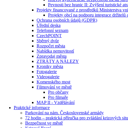
Pevnosti bez hranic II: Zvýšení turistické at
Projekty financované z prostředků Ministerstva vn
Projekty obcí na podporu integrace držitelů
Ochrana osobních údajů (GDPR)
Úřední deska
Telefonní seznam
CzechPOINT
Sběrný dvůr
Rozpočet města
Nabídka nemovitostí
Zpravodaj města
ZTRÁTY A NÁLEZY
Kroniky města
Fotogalerie
Videogalerie
Komenského most
Filmování ve městě
Pro občany
Pro filmaře
MAP II - Vzdělávání
Praktické informace
Parkování na nám. Československé armády
72 hodin – praktická příručka pro zvládání krizových sit
Bezpečnost ve městě