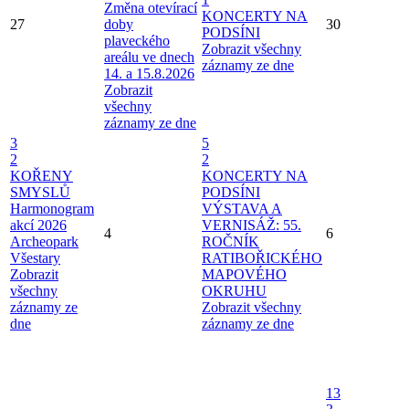
Změna otevírací
KONCERTY NA
27
doby
30
PODSÍNI
plaveckého
Zobrazit všechny
areálu ve dnech
záznamy ze dne
14. a 15.8.2026
Zobrazit
všechny
záznamy ze dne
3
5
2
2
KOŘENY
KONCERTY NA
SMYSLŮ
PODSÍNI
Harmonogram
VÝSTAVA A
akcí 2026
VERNISÁŽ: 55.
4
6
Archeopark
ROČNÍK
Všestary
RATIBOŘICKÉHO
Zobrazit
MAPOVÉHO
všechny
OKRUHU
záznamy ze
Zobrazit všechny
dne
záznamy ze dne
13