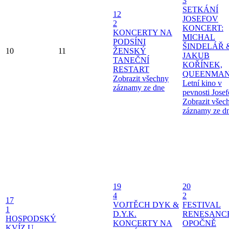
3
SETKÁNÍ
12
JOSEFOV
2
KONCERT:
KONCERTY NA
MICHAL
PODSÍNI
ŠINDELÁŘ 
10
11
ŽENSKÝ
JAKUB
TANEČNÍ
KOŘÍNEK,
RESTART
QUEENMAN
Zobrazit všechny
Letní kino v
záznamy ze dne
pevnosti Jose
Zobrazit všec
záznamy ze d
19
20
4
2
17
VOJTĚCH DYK &
FESTIVAL
1
D.Y.K.
RENESANC
HOSPODSKÝ
KONCERTY NA
OPOČNĚ
KVÍZ U