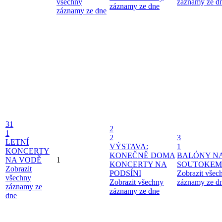
všechny
záznamy ze d
záznamy ze dne
záznamy ze dne
31
2
1
2
3
LETNÍ
VÝSTAVA:
1
KONCERTY
KONEČNĚ DOMA
BALÓNY N
NA VODĚ
1
KONCERTY NA
SOUTOKEM
Zobrazit
PODSÍNI
Zobrazit všec
všechny
Zobrazit všechny
záznamy ze d
záznamy ze
záznamy ze dne
dne