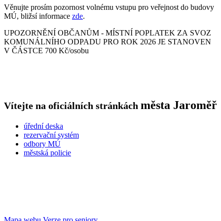
Věnujte prosím pozornost volnému vstupu pro veřejnost do budovy
MÚ, bližsí informace
zde
.
UPOZORNĚNÍ OBČANŮM - MÍSTNÍ POPLATEK ZA SVOZ
KOMUNÁLNÍHO ODPADU PRO ROK 2026 JE STANOVEN
V ČÁSTCE 700 Kč/osobu
města
Jaroměř
Vítejte na oficiálních stránkách
úřední deska
rezervační systém
odbory MÚ
městská policie
Mapa webu
Verze pro seniory