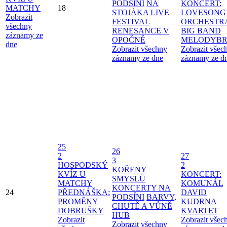
PODSÍNI
NA
KONCERT:
MATCHY
18
STOJÁKA LIVE
LOVESONG
Zobrazit
FESTIVAL
ORCHESTR
všechny
RENESANCE V
BIG BAND
záznamy ze
OPOČNĚ
MELODYBR
dne
Zobrazit všechny
Zobrazit všec
záznamy ze dne
záznamy ze d
25
26
2
27
3
HOSPODSKÝ
2
KOŘENY
KVÍZ U
KONCERT:
SMYSLŮ
MATCHY
KOMUNÁL
KONCERTY NA
24
PŘEDNÁŠKA:
DAVID
PODSÍNI
BARVY,
PROMĚNY
KUDRNA
CHUTĚ A VŮNĚ
DOBRUŠKY
KVARTET
HUB
Zobrazit
Zobrazit všec
Zobrazit všechny