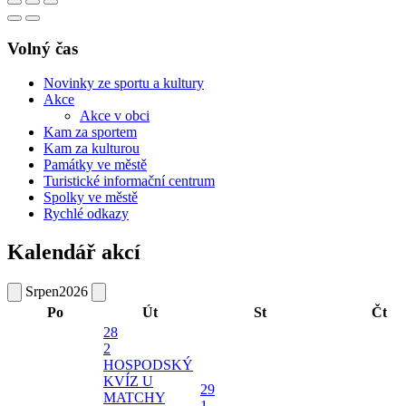
Volný čas
Novinky ze sportu a kultury
Akce
Akce v obci
Kam za sportem
Kam za kulturou
Památky ve městě
Turistické informační centrum
Spolky ve městě
Rychlé odkazy
Kalendář akcí
Srpen
2026
Po
Út
St
Čt
28
2
HOSPODSKÝ
KVÍZ U
29
MATCHY
1