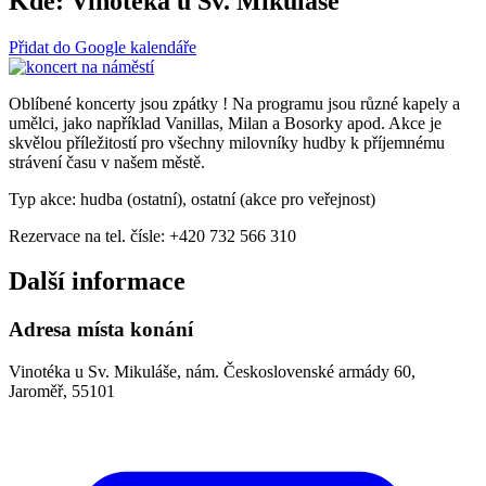
Kde:
Vinotéka u Sv. Mikuláše
Přidat do Google kalendáře
Oblíbené koncerty jsou zpátky ! Na programu jsou různé kapely a
umělci, jako například Vanillas, Milan a Bosorky apod. Akce je
skvělou příležitostí pro všechny milovníky hudby k příjemnému
strávení času v našem městě.
Typ akce: hudba (ostatní), ostatní (akce pro veřejnost)
Rezervace na tel. čísle: +420 732 566 310
Další informace
Adresa místa konání
Vinotéka u Sv. Mikuláše, nám. Československé armády 60,
Jaroměř, 55101