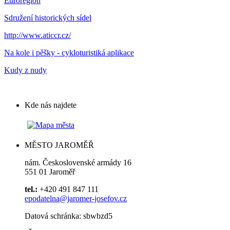
Euroregion
Sdružení historických sídel
http://www.aticcr.cz/
Na kole i pěšky - cykloturistiká aplikace
Kudy z nudy
Kde nás najdete
MĚSTO JAROMĚŘ
nám. Československé armády 16
551 01 Jaroměř
tel.:
+420 491 847 111
epodatelna@jaromer-josefov.cz
Datová schránka: sbwbzd5