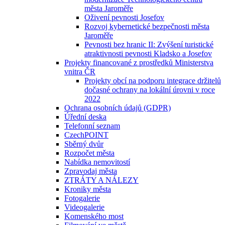
města Jaroměře
Oživení pevnosti Josefov
Rozvoj kybernetické bezpečnosti města
Jaroměře
Pevnosti bez hranic II: Zvýšení turistické
atraktivnosti pevnosti Kladsko a Josefov
Projekty financované z prostředků Ministerstva
vnitra ČR
Projekty obcí na podporu integrace držitelů
dočasné ochrany na lokální úrovni v roce
2022
Ochrana osobních údajů (GDPR)
Úřední deska
Telefonní seznam
CzechPOINT
Sběrný dvůr
Rozpočet města
Nabídka nemovitostí
Zpravodaj města
ZTRÁTY A NÁLEZY
Kroniky města
Fotogalerie
Videogalerie
Komenského most