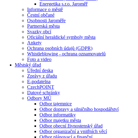
Energetika s.r.o. Jaroměř
Informace o městě
Čestní občané
Osobnosti Jaroměře
Partnerská města
Svazky obcí
Oficiální heraldické symboly města
Ankety
Ochrana osobních údajů (GDPR)
Whistleblowing - ochrana oznamovatelů
Foto a video
Městský úřad
Úřední deska
Zprávy z úřadu
E-podatelna
CzechPOINT
Datové schránky
Odbory MÚ
Odbor tajemnice
Odbor dopravy a silničního hospodářství
Odbor informatiky
Odbor majetku města
Odbor obecní živnostenský úřad
Odbor organizační a vnitřních věcí
Odbor plánovací a finanční