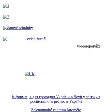
Videoreportáže
Інформація для громадян України в Чехії у зв'язку з
російською агресією в Україні
Zelenomodré centrum Jaroměře