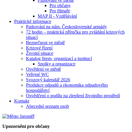
Filmování ve městě
Pro občany
Pro filmaře
MAP II - Vzdělávání
Praktické informace
Parkování na nám. Československé armády
72 hodin – praktická příručka pro zvládání krizových
situací
Bezpečnost ve městě
Krizové řízení
Životní situace
Katalog firem, organizací a institucí
Spolky a organizace
Osvětlení ve městě
Veřejné WC
Svozový kalendář 2026
Produkce odpadů a ekonomika odpadového
hospodářství
Osvědčení o podílu na zlepšení životního prostředí
Kontakt
Abecední seznam osob
Upozornění pro občany