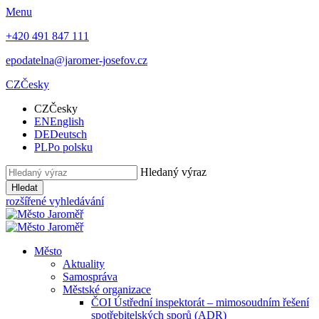
Menu
+420 491 847 111
epodatelna@jaromer-josefov.cz
CZ
Česky
CZ
Česky
EN
English
DE
Deutsch
PL
Po polsku
Hledaný výraz
Hledat
rozšířené vyhledávání
Město
Aktuality
Samospráva
Městské organizace
ČOI Ústřední inspektorát – mimosoudním řešení
spotřebitelských sporů (ADR)