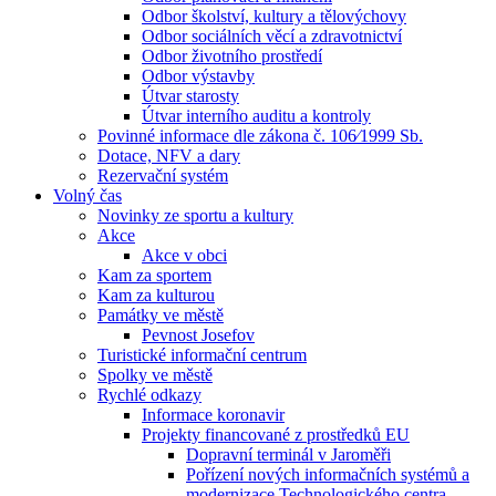
Odbor školství, kultury a tělovýchovy
Odbor sociálních věcí a zdravotnictví
Odbor životního prostředí
Odbor výstavby
Útvar starosty
Útvar interního auditu a kontroly
Povinné informace dle zákona č. 106⁄1999 Sb.
Dotace, NFV a dary
Rezervační systém
Volný čas
Novinky ze sportu a kultury
Akce
Akce v obci
Kam za sportem
Kam za kulturou
Památky ve městě
Pevnost Josefov
Turistické informační centrum
Spolky ve městě
Rychlé odkazy
Informace koronavir
Projekty financované z prostředků EU
Dopravní terminál v Jaroměři
Pořízení nových informačních systémů a
modernizace Technologického centra