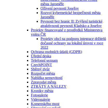
města Jaroměře
Oživení pevnosti Josefov
Rozvoj kybernetické bezpečnosti města
Jaroměře
Pevnosti bez hranic II: Zvýšení turistické
atraktivnosti pevnosti Kladsko a Josefov
Projekty financované z prostředků Ministerstva
vnitra ČR
Projekty obcí na podporu integrace držitelů
dočasné ochrany na lokální úrovni v roce
2022
Ochrana osobních údajů (GDPR)
Úřední deska
Telefonní seznam
CzechPOINT
Sběrný dvůr
Rozpočet města
Nabídka nemovitostí
Zpravodaj města
ZTRÁTY A NÁLEZY
Kroniky města
Fotogalerie
Videogalerie
Komenského most