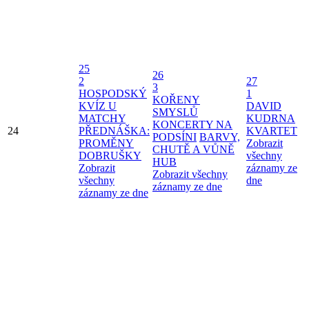
25
26
2
27
3
HOSPODSKÝ
1
KOŘENY
KVÍZ U
DAVID
SMYSLŮ
MATCHY
KUDRNA
KONCERTY NA
24
PŘEDNÁŠKA:
KVARTET
PODSÍNI
BARVY,
PROMĚNY
Zobrazit
CHUTĚ A VŮNĚ
DOBRUŠKY
všechny
HUB
Zobrazit
záznamy ze
Zobrazit všechny
všechny
dne
záznamy ze dne
záznamy ze dne