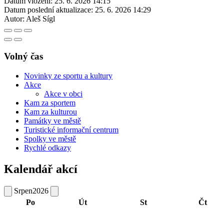
Datum vložení:
25. 6. 2026 14:15
Datum poslední aktualizace:
25. 6. 2026 14:29
Autor:
Aleš Sígl
Volný čas
Novinky ze sportu a kultury
Akce
Akce v obci
Kam za sportem
Kam za kulturou
Památky ve městě
Turistické informační centrum
Spolky ve městě
Rychlé odkazy
Kalendář akcí
Srpen
2026
Po
Út
St
Čt