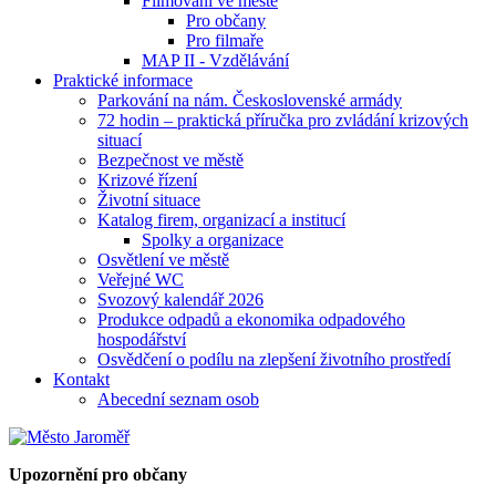
Filmování ve městě
Pro občany
Pro filmaře
MAP II - Vzdělávání
Praktické informace
Parkování na nám. Československé armády
72 hodin – praktická příručka pro zvládání krizových
situací
Bezpečnost ve městě
Krizové řízení
Životní situace
Katalog firem, organizací a institucí
Spolky a organizace
Osvětlení ve městě
Veřejné WC
Svozový kalendář 2026
Produkce odpadů a ekonomika odpadového
hospodářství
Osvědčení o podílu na zlepšení životního prostředí
Kontakt
Abecední seznam osob
Upozornění pro občany