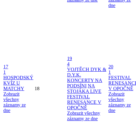
dne
19
4
17
20
VOJTĚCH DYK &
1
1
D.Y.K.
HOSPODSKÝ
FESTIVAL
KONCERTY NA
KVÍZ U
RENESANC
PODSÍNI
NA
MATCHY
18
V OPOČNĚ
STOJÁKA LIVE
Zobrazit
Zobrazit
FESTIVAL
všechny
všechny
RENESANCE V
záznamy ze
záznamy ze
OPOČNĚ
dne
dne
Zobrazit všechny
záznamy ze dne