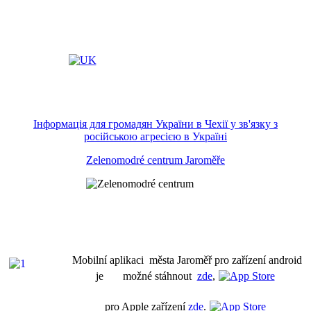
Інформація для громадян України в Чехії у зв'язку з
російською агресією в Україні
Zelenomodré centrum Jaroměře
Mobilní aplikaci města Jaroměř pro zařízení android
je možné stáhnout
zde
,
pro Apple zařízení
zde
.