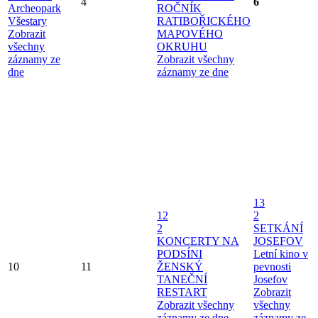
4
6
Archeopark
ROČNÍK
Všestary
RATIBOŘICKÉHO
Zobrazit
MAPOVÉHO
všechny
OKRUHU
záznamy ze
Zobrazit všechny
dne
záznamy ze dne
13
12
2
2
SETKÁNÍ
KONCERTY NA
JOSEFOV
PODSÍNI
Letní kino v
10
11
ŽENSKÝ
pevnosti
TANEČNÍ
Josefov
RESTART
Zobrazit
Zobrazit všechny
všechny
záznamy ze dne
záznamy ze