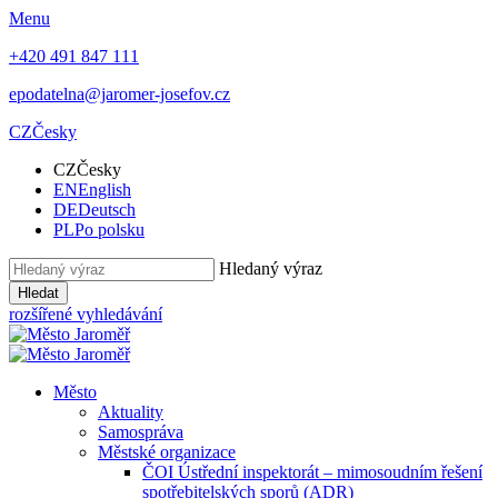
Menu
+420 491 847 111
epodatelna@jaromer-josefov.cz
CZ
Česky
CZ
Česky
EN
English
DE
Deutsch
PL
Po polsku
Hledaný výraz
Hledat
rozšířené vyhledávání
Město
Aktuality
Samospráva
Městské organizace
ČOI Ústřední inspektorát – mimosoudním řešení
spotřebitelských sporů (ADR)