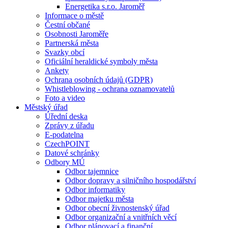
Energetika s.r.o. Jaroměř
Informace o městě
Čestní občané
Osobnosti Jaroměře
Partnerská města
Svazky obcí
Oficiální heraldické symboly města
Ankety
Ochrana osobních údajů (GDPR)
Whistleblowing - ochrana oznamovatelů
Foto a video
Městský úřad
Úřední deska
Zprávy z úřadu
E-podatelna
CzechPOINT
Datové schránky
Odbory MÚ
Odbor tajemnice
Odbor dopravy a silničního hospodářství
Odbor informatiky
Odbor majetku města
Odbor obecní živnostenský úřad
Odbor organizační a vnitřních věcí
Odbor plánovací a finanční