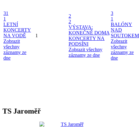
31
3
2
1
1
2
LETNÍ
BALÓNY
VÝSTAVA:
KONCERTY
NAD
KONEČNĚ DOMA
NA VODĚ
1
SOUTOKEM
KONCERTY NA
Zobrazit
Zobrazit
PODSÍNI
všechny
všechny
Zobrazit všechny
záznamy ze
záznamy ze
záznamy ze dne
dne
dne
TS Jaroměř