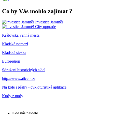
Co by Vás mohlo zajímat
?
Investice Jaroměř
City upgrade
Královská věnná města
Kladské pomezí
Kladská stezka
Euroregion
Sdružení historických sídel
http://www.aticcr.cz/
Na kole i pěšky - cykloturistiká aplikace
Kudy z nudy
Kde nás najdete