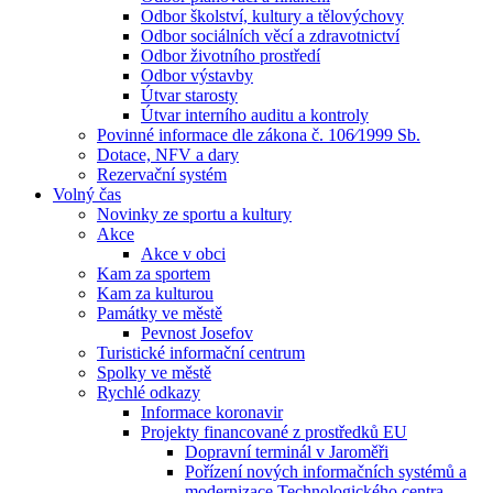
Odbor školství, kultury a tělovýchovy
Odbor sociálních věcí a zdravotnictví
Odbor životního prostředí
Odbor výstavby
Útvar starosty
Útvar interního auditu a kontroly
Povinné informace dle zákona č. 106⁄1999 Sb.
Dotace, NFV a dary
Rezervační systém
Volný čas
Novinky ze sportu a kultury
Akce
Akce v obci
Kam za sportem
Kam za kulturou
Památky ve městě
Pevnost Josefov
Turistické informační centrum
Spolky ve městě
Rychlé odkazy
Informace koronavir
Projekty financované z prostředků EU
Dopravní terminál v Jaroměři
Pořízení nových informačních systémů a
modernizace Technologického centra