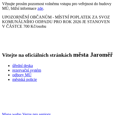
Věnujte prosím pozornost volnému vstupu pro veřejnost do budovy
MÚ, bližsí informace
zde
.
UPOZORNĚNÍ OBČANŮM - MÍSTNÍ POPLATEK ZA SVOZ
KOMUNÁLNÍHO ODPADU PRO ROK 2026 JE STANOVEN
V ČÁSTCE 700 Kč/osobu
města
Jaroměř
Vítejte na oficiálních stránkách
úřední deska
rezervační systém
odbory MÚ
městská policie
Mapa webu
Verze pro seniory