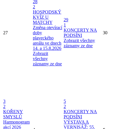
28
2
HOSPODSKÝ
KVÍZ U
29
MATCHY
1
Změna otevírací
KONCERTY NA
27
doby
30
PODSÍNI
plaveckého
Zobrazit všechny
areálu ve dnech
záznamy ze dne
14. a 15.8.2026
Zobrazit
všechny
záznamy ze dne
3
5
2
2
KOŘENY
KONCERTY NA
SMYSLŮ
PODSÍNI
Harmonogram
VÝSTAVA A
akcí 2026
VERNISÁŽ: 55.