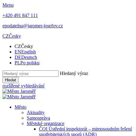
Menu
+420 491 847 111
epodatelna@jaromer-josefov.cz
CZ
Česky
CZ
Česky
EN
English
DE
Deutsch
PL
Po polsku
Hledaný výraz
Hledat
rozšířené vyhledávání
Město
Aktuality
Samospráva
Městské organizace
ČOI Ústřední inspektorát – mimosoudním řešení
spotřebitelských sporů (ADR)