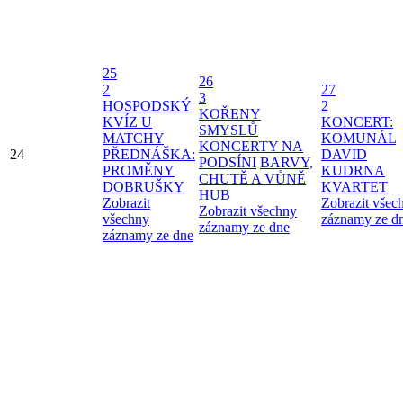
25
26
2
27
3
HOSPODSKÝ
2
KOŘENY
KVÍZ U
KONCERT:
SMYSLŮ
MATCHY
KOMUNÁL
KONCERTY NA
24
PŘEDNÁŠKA:
DAVID
PODSÍNI
BARVY,
PROMĚNY
KUDRNA
CHUTĚ A VŮNĚ
DOBRUŠKY
KVARTET
HUB
Zobrazit
Zobrazit všec
Zobrazit všechny
všechny
záznamy ze d
záznamy ze dne
záznamy ze dne