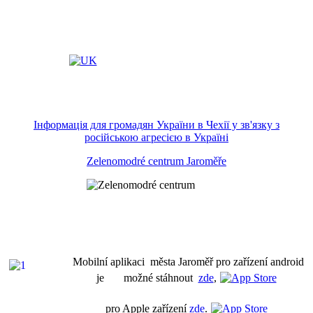
Інформація для громадян України в Чехії у зв'язку з
російською агресією в Україні
Zelenomodré centrum Jaroměře
Mobilní aplikaci města Jaroměř pro zařízení android
je možné stáhnout
zde
,
pro Apple zařízení
zde
.