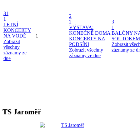
31
2
1
2
3
LETNÍ
VÝSTAVA:
1
KONCERTY
KONEČNĚ DOMA
BALÓNY N
NA VODĚ
1
KONCERTY NA
SOUTOKEM
Zobrazit
PODSÍNI
Zobrazit všec
všechny
Zobrazit všechny
záznamy ze d
záznamy ze
záznamy ze dne
dne
TS Jaroměř