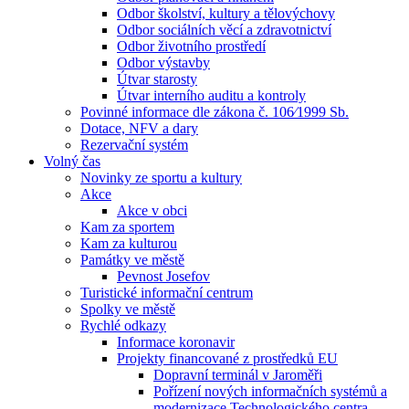
Odbor školství, kultury a tělovýchovy
Odbor sociálních věcí a zdravotnictví
Odbor životního prostředí
Odbor výstavby
Útvar starosty
Útvar interního auditu a kontroly
Povinné informace dle zákona č. 106⁄1999 Sb.
Dotace, NFV a dary
Rezervační systém
Volný čas
Novinky ze sportu a kultury
Akce
Akce v obci
Kam za sportem
Kam za kulturou
Památky ve městě
Pevnost Josefov
Turistické informační centrum
Spolky ve městě
Rychlé odkazy
Informace koronavir
Projekty financované z prostředků EU
Dopravní terminál v Jaroměři
Pořízení nových informačních systémů a
modernizace Technologického centra