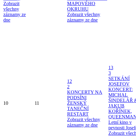
Zobrazit
MAPOVÉHO
všechny
OKRUHU
záznamy ze
Zobrazit všechny
dne
záznamy ze dne
13
3
SETKÁNÍ
12
JOSEFOV
2
KONCERT:
KONCERTY NA
MICHAL
PODSÍNI
ŠINDELÁŘ 
10
11
ŽENSKÝ
JAKUB
TANEČNÍ
KOŘÍNEK,
RESTART
QUEENMAN
Zobrazit všechny
Letní kino v
záznamy ze dne
pevnosti Jose
Zobrazit všec