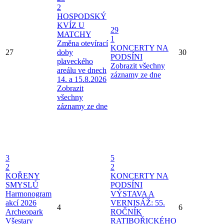
2
HOSPODSKÝ
KVÍZ U
29
MATCHY
1
Změna otevírací
KONCERTY NA
27
doby
30
PODSÍNI
plaveckého
Zobrazit všechny
areálu ve dnech
záznamy ze dne
14. a 15.8.2026
Zobrazit
všechny
záznamy ze dne
3
5
2
2
KOŘENY
KONCERTY NA
SMYSLŮ
PODSÍNI
Harmonogram
VÝSTAVA A
akcí 2026
VERNISÁŽ: 55.
4
6
Archeopark
ROČNÍK
Všestary
RATIBOŘICKÉHO