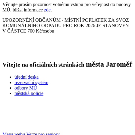
Věnujte prosím pozornost volnému vstupu pro veřejnost do budovy
MÚ, bližsí informace
zde
.
UPOZORNĚNÍ OBČANŮM - MÍSTNÍ POPLATEK ZA SVOZ
KOMUNÁLNÍHO ODPADU PRO ROK 2026 JE STANOVEN
V ČÁSTCE 700 Kč/osobu
města
Jaroměř
Vítejte na oficiálních stránkách
úřední deska
rezervační systém
odbory MÚ
městská policie
Mapa webu
Verze pro seniory