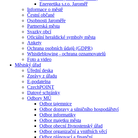
Energetika s.r.o. Jaroměř
Informace o městě
Čestní občané
Osobnosti Jaroměře
Partnerská města
Svazky obcí
Oficiální heraldické symboly města
Ankety
Ochrana osobních údajů (GDPR)
Whistleblowing - ochrana oznamovatelů
Foto a video
Městský úřad
Úřední deska
Zprávy z úřadu
E-podatelna
CzechPOINT
Datové schránky
Odbory MÚ
Odbor tajemnice
Odbor dopravy a silničního hospodářství
Odbor informatiky
Odbor majetku města
Odbor obecní živnostenský úřad
Odbor organizační a vnitřních věcí
Odbor plánovací a finanční