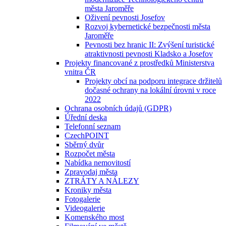
města Jaroměře
Oživení pevnosti Josefov
Rozvoj kybernetické bezpečnosti města
Jaroměře
Pevnosti bez hranic II: Zvýšení turistické
atraktivnosti pevnosti Kladsko a Josefov
Projekty financované z prostředků Ministerstva
vnitra ČR
Projekty obcí na podporu integrace držitelů
dočasné ochrany na lokální úrovni v roce
2022
Ochrana osobních údajů (GDPR)
Úřední deska
Telefonní seznam
CzechPOINT
Sběrný dvůr
Rozpočet města
Nabídka nemovitostí
Zpravodaj města
ZTRÁTY A NÁLEZY
Kroniky města
Fotogalerie
Videogalerie
Komenského most