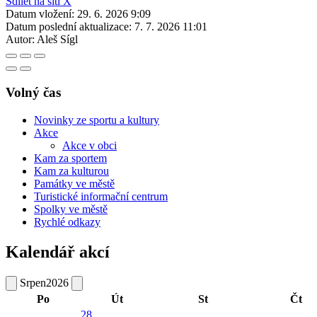
Sdílet na síti X
Datum vložení:
29. 6. 2026 9:09
Datum poslední aktualizace:
7. 7. 2026 11:01
Autor:
Aleš Sígl
Volný čas
Novinky ze sportu a kultury
Akce
Akce v obci
Kam za sportem
Kam za kulturou
Památky ve městě
Turistické informační centrum
Spolky ve městě
Rychlé odkazy
Kalendář akcí
Srpen
2026
Po
Út
St
Čt
28