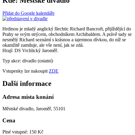
Kde:
Městské divadlo
Přidat do Google kalendáře
Hrdinou je mladý anglický šlechtic Richard Bancroft, přijíždějící do
Prahy se svým strýcem, obchodníkem Archibaldem. A právě tady se
nesmělý Richard seznámí s krásnou a tajemnou dívkou, do níž se
okamžitě zamiluje, ale vše není, jak se zdá.
Hrají: DS Vrchlický Jaroměř.
Typ akce: divadlo (ostatní)
Vstupenky lze nakoupit
ZDE
Další informace
Adresa místa konání
Městské divadlo, Jaroměř, 55101
Cena
Plné vstupné: 150 Kč