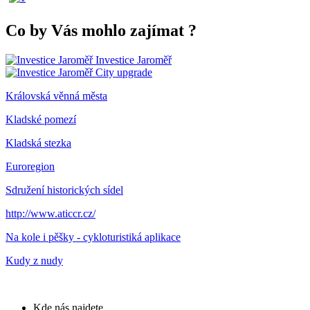
Co by Vás mohlo zajímat
?
Investice Jaroměř
City upgrade
Královská věnná města
Kladské pomezí
Kladská stezka
Euroregion
Sdružení historických sídel
http://www.aticcr.cz/
Na kole i pěšky - cykloturistiká aplikace
Kudy z nudy
Kde nás najdete