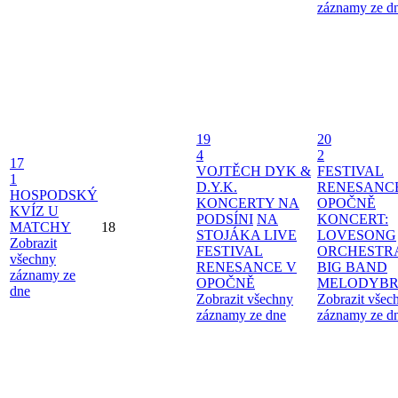
záznamy ze d
19
20
4
2
17
VOJTĚCH DYK &
FESTIVAL
1
D.Y.K.
RENESANC
HOSPODSKÝ
KONCERTY NA
OPOČNĚ
KVÍZ U
PODSÍNI
NA
KONCERT:
MATCHY
18
STOJÁKA LIVE
LOVESONG
Zobrazit
FESTIVAL
ORCHESTR
všechny
RENESANCE V
BIG BAND
záznamy ze
OPOČNĚ
MELODYBR
dne
Zobrazit všechny
Zobrazit všec
záznamy ze dne
záznamy ze d