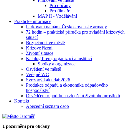
Filmování ve městě
Pro občany
Pro filmaře
MAP II - Vzdělávání
Praktické informace
Parkování na nám. Československé armády
72 hodin – praktická příručka pro zvládání krizových
situací
Bezpečnost ve městě
Krizové řízení
Životní situace
Katalog firem, organizací a institucí
Spolky a organizace
Osvětlení ve městě
Veřejné WC
Svozový kalendář 2026
Produkce odpadů a ekonomika odpadového
hospodářství
Osvědčení o podílu na zlepšení životního prostředí
Kontakt
Abecední seznam osob
Upozornění pro občany