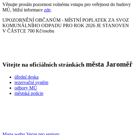
Věnujte prosím pozornost volnému vstupu pro veřejnost do budovy
MÚ, bližsí informace
zde
.
UPOZORNĚNÍ OBČANŮM - MÍSTNÍ POPLATEK ZA SVOZ
KOMUNÁLNÍHO ODPADU PRO ROK 2026 JE STANOVEN
V ČÁSTCE 700 Kč/osobu
města
Jaroměř
Vítejte na oficiálních stránkách
úřední deska
rezervační systém
odbory MÚ
městská policie
Mapa webu
Verze pro seniory