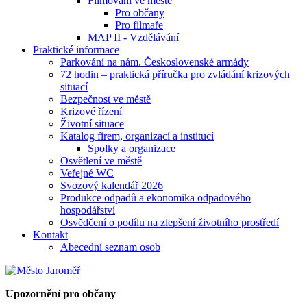
Filmování ve městě
Pro občany
Pro filmaře
MAP II - Vzdělávání
Praktické informace
Parkování na nám. Československé armády
72 hodin – praktická příručka pro zvládání krizových
situací
Bezpečnost ve městě
Krizové řízení
Životní situace
Katalog firem, organizací a institucí
Spolky a organizace
Osvětlení ve městě
Veřejné WC
Svozový kalendář 2026
Produkce odpadů a ekonomika odpadového
hospodářství
Osvědčení o podílu na zlepšení životního prostředí
Kontakt
Abecední seznam osob
Upozornění pro občany