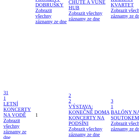
CHUTĚ A VŮNĚ
DOBRUŠKY
KVARTET
HUB
Zobrazit
Zobrazit všec
Zobrazit všechny
všechny
záznamy ze d
záznamy ze dne
záznamy ze dne
31
2
1
2
3
LETNÍ
VÝSTAVA:
1
KONCERTY
KONEČNĚ DOMA
BALÓNY N
NA VODĚ
1
KONCERTY NA
SOUTOKEM
Zobrazit
PODSÍNI
Zobrazit všec
všechny
Zobrazit všechny
záznamy ze d
záznamy ze
záznamy ze dne
dne