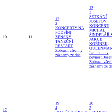
13
3
SETKÁNÍ
12
JOSEFOV
2
KONCERT:
KONCERTY NA
MICHAL
PODSÍNI
ŠINDELÁŘ 
10
11
ŽENSKÝ
JAKUB
TANEČNÍ
KOŘÍNEK,
RESTART
QUEENMAN
Zobrazit všechny
Letní kino v
záznamy ze dne
pevnosti Jose
Zobrazit všec
záznamy ze d
19
20
4
2
17