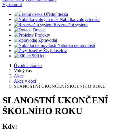
Vytisknout
Úřední deska
Nabídka volných míst
Rezervační systém
Dotace
Projekty
Zpravodaj
Nabídka nemovitostí
Živý Josefov
900 let
Úvodní stránka
Volný čas
Akce
Akce v obci
SLANOSTNÍ UKONČENÍ ŠKOLNÍHO ROKU
SLANOSTNÍ UKONČENÍ
ŠKOLNÍHO ROKU
Kdy: