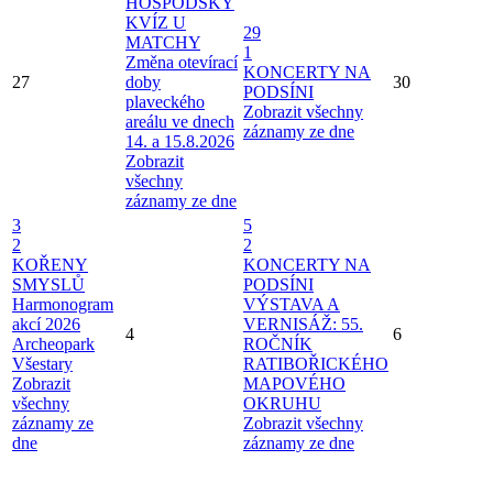
HOSPODSKÝ
KVÍZ U
29
MATCHY
1
Změna otevírací
KONCERTY NA
27
doby
30
PODSÍNI
plaveckého
Zobrazit všechny
areálu ve dnech
záznamy ze dne
14. a 15.8.2026
Zobrazit
všechny
záznamy ze dne
3
5
2
2
KOŘENY
KONCERTY NA
SMYSLŮ
PODSÍNI
Harmonogram
VÝSTAVA A
akcí 2026
VERNISÁŽ: 55.
4
6
Archeopark
ROČNÍK
Všestary
RATIBOŘICKÉHO
Zobrazit
MAPOVÉHO
všechny
OKRUHU
záznamy ze
Zobrazit všechny
dne
záznamy ze dne