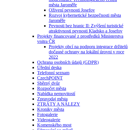
města Jaroměře
Oživení pevnosti Josefov
Rozvoj kybernetické bezpečnosti města
Jaroměře
Pevnosti bez hranic II: Zvýšení turistické
atraktivnosti pevnosti Kladsko a Josefov
Projekty financované z prostředků Ministerstva
vnitra ČR
Projekty obcí na podporu integrace držitelů
dočasné ochrany na lokální úrovni v roce
2022
Ochrana osobních údajů (GDPR)
Úřední deska
Telefonní seznam
CzechPOINT
Sběrný dvůr
Rozpočet města
Nabídka nemovitostí
Zpravodaj města
ZTRÁTY A NÁLEZY
Kroniky města
Fotogalerie
Videogalerie
Komenského most