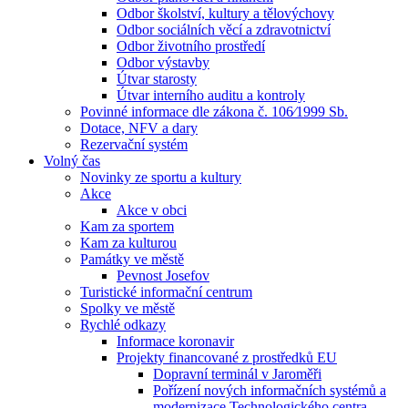
Odbor školství, kultury a tělovýchovy
Odbor sociálních věcí a zdravotnictví
Odbor životního prostředí
Odbor výstavby
Útvar starosty
Útvar interního auditu a kontroly
Povinné informace dle zákona č. 106⁄1999 Sb.
Dotace, NFV a dary
Rezervační systém
Volný čas
Novinky ze sportu a kultury
Akce
Akce v obci
Kam za sportem
Kam za kulturou
Památky ve městě
Pevnost Josefov
Turistické informační centrum
Spolky ve městě
Rychlé odkazy
Informace koronavir
Projekty financované z prostředků EU
Dopravní terminál v Jaroměři
Pořízení nových informačních systémů a
modernizace Technologického centra