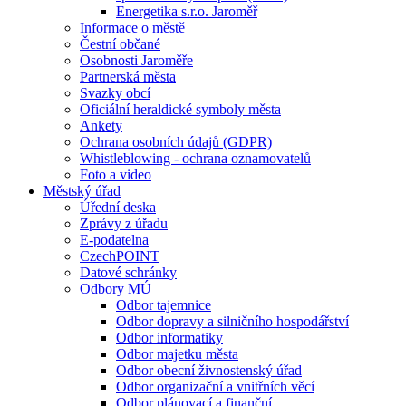
Energetika s.r.o. Jaroměř
Informace o městě
Čestní občané
Osobnosti Jaroměře
Partnerská města
Svazky obcí
Oficiální heraldické symboly města
Ankety
Ochrana osobních údajů (GDPR)
Whistleblowing - ochrana oznamovatelů
Foto a video
Městský úřad
Úřední deska
Zprávy z úřadu
E-podatelna
CzechPOINT
Datové schránky
Odbory MÚ
Odbor tajemnice
Odbor dopravy a silničního hospodářství
Odbor informatiky
Odbor majetku města
Odbor obecní živnostenský úřad
Odbor organizační a vnitřních věcí
Odbor plánovací a finanční