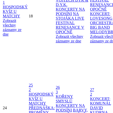
VOJTĚCH DYK &
FESTIVAL
1
D.Y.K.
RENESANC
HOSPODSKÝ
KONCERTY NA
OPOČNĚ
KVÍZ U
PODSÍNI
NA
KONCERT:
MATCHY
18
STOJÁKA LIVE
LOVESONG
Zobrazit
FESTIVAL
ORCHESTR
všechny
RENESANCE V
BIG BAND
záznamy ze
OPOČNĚ
MELODYBR
dne
Zobrazit všechny
Zobrazit všec
záznamy ze dne
záznamy ze d
25
26
2
27
3
HOSPODSKÝ
2
KOŘENY
KVÍZ U
KONCERT:
SMYSLŮ
MATCHY
KOMUNÁL
KONCERTY NA
24
PŘEDNÁŠKA:
DAVID
PODSÍNI
BARVY,
PROMĚNY
KUDRNA