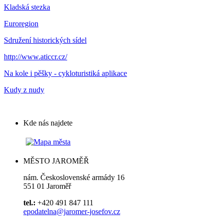
Kladská stezka
Euroregion
Sdružení historických sídel
http://www.aticcr.cz/
Na kole i pěšky - cykloturistiká aplikace
Kudy z nudy
Kde nás najdete
MĚSTO JAROMĚŘ
nám. Československé armády 16
551 01 Jaroměř
tel.:
+420 491 847 111
epodatelna@jaromer-josefov.cz