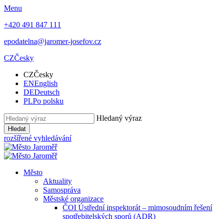
Menu
+420 491 847 111
epodatelna@jaromer-josefov.cz
CZ
Česky
CZ
Česky
EN
English
DE
Deutsch
PL
Po polsku
Hledaný výraz
Hledat
rozšířené vyhledávání
Město
Aktuality
Samospráva
Městské organizace
ČOI Ústřední inspektorát – mimosoudním řešení
spotřebitelských sporů (ADR)