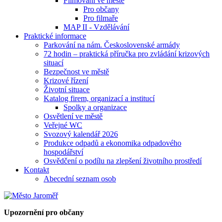
Filmování ve městě
Pro občany
Pro filmaře
MAP II - Vzdělávání
Praktické informace
Parkování na nám. Československé armády
72 hodin – praktická příručka pro zvládání krizových
situací
Bezpečnost ve městě
Krizové řízení
Životní situace
Katalog firem, organizací a institucí
Spolky a organizace
Osvětlení ve městě
Veřejné WC
Svozový kalendář 2026
Produkce odpadů a ekonomika odpadového
hospodářství
Osvědčení o podílu na zlepšení životního prostředí
Kontakt
Abecední seznam osob
Upozornění pro občany