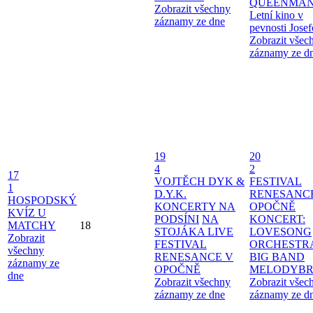
QUEENMAN
Zobrazit všechny
Letní kino v
záznamy ze dne
pevnosti Jose
Zobrazit všec
záznamy ze d
19
20
4
2
17
VOJTĚCH DYK &
FESTIVAL
1
D.Y.K.
RENESANC
HOSPODSKÝ
KONCERTY NA
OPOČNĚ
KVÍZ U
PODSÍNI
NA
KONCERT:
MATCHY
18
STOJÁKA LIVE
LOVESONG
Zobrazit
FESTIVAL
ORCHESTR
všechny
RENESANCE V
BIG BAND
záznamy ze
OPOČNĚ
MELODYBR
dne
Zobrazit všechny
Zobrazit všec
záznamy ze dne
záznamy ze d