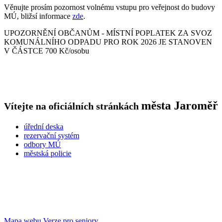
Věnujte prosím pozornost volnému vstupu pro veřejnost do budovy
MÚ, bližsí informace
zde
.
UPOZORNĚNÍ OBČANŮM - MÍSTNÍ POPLATEK ZA SVOZ
KOMUNÁLNÍHO ODPADU PRO ROK 2026 JE STANOVEN
V ČÁSTCE 700 Kč/osobu
města
Jaroměř
Vítejte na oficiálních stránkách
úřední deska
rezervační systém
odbory MÚ
městská policie
Mapa webu
Verze pro seniory