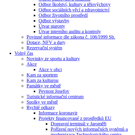
Odbor školství, kultury a tělovýchovy
Odbor sociálních věcí a zdravotnictví
Odbor životního prostředí
Odbor výstavby
Útvar starosty
Útvar interního auditu a kontroly
Povinné informace dle zákona č. 106⁄1999 Sb.
Dotace, NFV a dary
Rezervační systém
Volný čas
Novinky ze sportu a kultury
Akce
Akce v obci
Kam za sportem
Kam za kulturou
Památky ve městě
Pevnost Josefov
Turistické informační centrum
Spolky ve městě
Rychlé odkazy
Informace koronavir
Projekty financované z prostředků EU
Dopravní terminál v Jaroměři
Pořízení nových informačních systémů a
modernizace Technologického centra