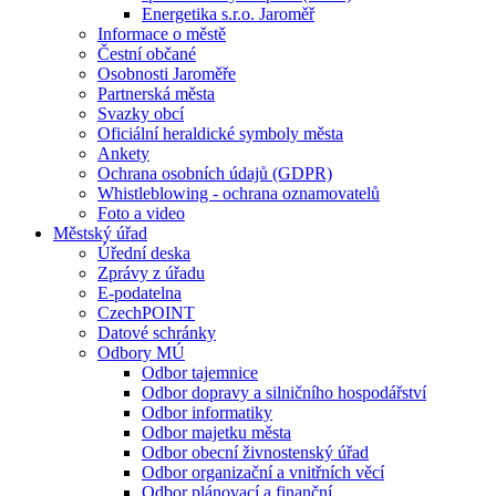
Energetika s.r.o. Jaroměř
Informace o městě
Čestní občané
Osobnosti Jaroměře
Partnerská města
Svazky obcí
Oficiální heraldické symboly města
Ankety
Ochrana osobních údajů (GDPR)
Whistleblowing - ochrana oznamovatelů
Foto a video
Městský úřad
Úřední deska
Zprávy z úřadu
E-podatelna
CzechPOINT
Datové schránky
Odbory MÚ
Odbor tajemnice
Odbor dopravy a silničního hospodářství
Odbor informatiky
Odbor majetku města
Odbor obecní živnostenský úřad
Odbor organizační a vnitřních věcí
Odbor plánovací a finanční