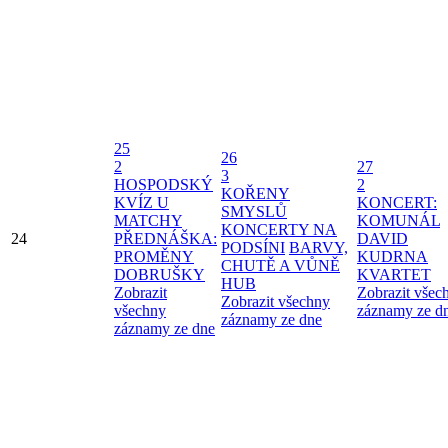
25
26
2
27
3
HOSPODSKÝ
2
KOŘENY
KVÍZ U
KONCERT:
SMYSLŮ
MATCHY
KOMUNÁL
KONCERTY NA
24
PŘEDNÁŠKA:
DAVID
PODSÍNI
BARVY,
PROMĚNY
KUDRNA
CHUTĚ A VŮNĚ
DOBRUŠKY
KVARTET
HUB
Zobrazit
Zobrazit všec
Zobrazit všechny
všechny
záznamy ze d
záznamy ze dne
záznamy ze dne