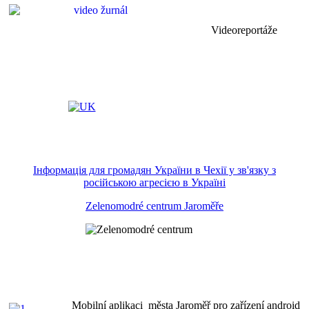
Videoreportáže
Інформація для громадян України в Чехії у зв'язку з
російською агресією в Україні
Zelenomodré centrum Jaroměře
Mobilní aplikaci města Jaroměř pro zařízení android