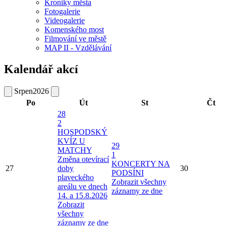
Kroniky města
Fotogalerie
Videogalerie
Komenského most
Filmování ve městě
MAP II - Vzdělávání
Kalendář akcí
Srpen
2026
Po
Út
St
Čt
28
2
HOSPODSKÝ
KVÍZ U
29
MATCHY
1
Změna otevírací
KONCERTY NA
27
doby
30
PODSÍNI
plaveckého
Zobrazit všechny
areálu ve dnech
záznamy ze dne
14. a 15.8.2026
Zobrazit
všechny
záznamy ze dne