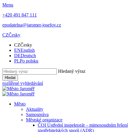
Menu
+420 491 847 111
epodatelna@jaromer-josefov.cz
CZ
Česky
CZ
Česky
EN
English
DE
Deutsch
PL
Po polsku
Hledaný výraz
Hledat
rozšířené vyhledávání
Město
Aktuality
Samospráva
Městské organizace
ČOI Ústřední inspektorát – mimosoudním řešení
spotřebitelských sporů (ADR)