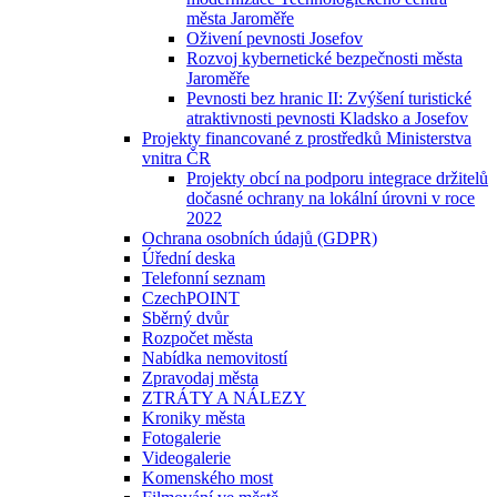
města Jaroměře
Oživení pevnosti Josefov
Rozvoj kybernetické bezpečnosti města
Jaroměře
Pevnosti bez hranic II: Zvýšení turistické
atraktivnosti pevnosti Kladsko a Josefov
Projekty financované z prostředků Ministerstva
vnitra ČR
Projekty obcí na podporu integrace držitelů
dočasné ochrany na lokální úrovni v roce
2022
Ochrana osobních údajů (GDPR)
Úřední deska
Telefonní seznam
CzechPOINT
Sběrný dvůr
Rozpočet města
Nabídka nemovitostí
Zpravodaj města
ZTRÁTY A NÁLEZY
Kroniky města
Fotogalerie
Videogalerie
Komenského most