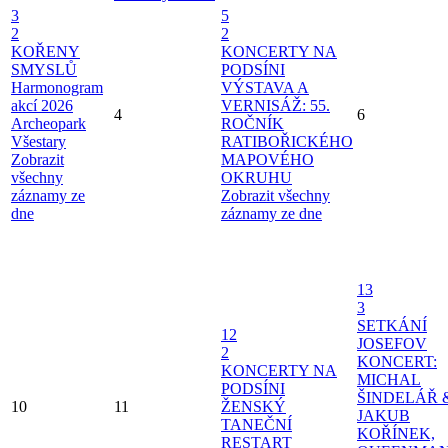
3
5
2
2
KOŘENY
KONCERTY NA
SMYSLŮ
PODSÍNI
Harmonogram
VÝSTAVA A
akcí 2026
VERNISÁŽ: 55.
4
6
Archeopark
ROČNÍK
Všestary
RATIBOŘICKÉHO
Zobrazit
MAPOVÉHO
všechny
OKRUHU
záznamy ze
Zobrazit všechny
dne
záznamy ze dne
13
3
SETKÁNÍ
12
JOSEFOV
2
KONCERT:
KONCERTY NA
MICHAL
PODSÍNI
ŠINDELÁŘ 
10
11
ŽENSKÝ
JAKUB
TANEČNÍ
KOŘÍNEK,
RESTART