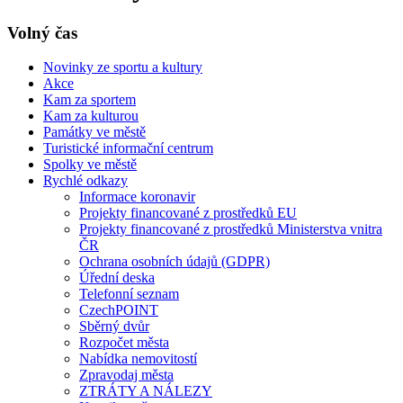
Volný čas
Novinky ze sportu a kultury
Akce
Kam za sportem
Kam za kulturou
Památky ve městě
Turistické informační centrum
Spolky ve městě
Rychlé odkazy
Informace koronavir
Projekty financované z prostředků EU
Projekty financované z prostředků Ministerstva vnitra
ČR
Ochrana osobních údajů (GDPR)
Úřední deska
Telefonní seznam
CzechPOINT
Sběrný dvůr
Rozpočet města
Nabídka nemovitostí
Zpravodaj města
ZTRÁTY A NÁLEZY