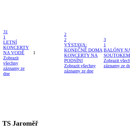
31
2
1
2
3
LETNÍ
VÝSTAVA:
1
KONCERTY
KONEČNĚ DOMA
BALÓNY N
NA VODĚ
1
KONCERTY NA
SOUTOKEM
Zobrazit
PODSÍNI
Zobrazit všec
všechny
Zobrazit všechny
záznamy ze d
záznamy ze
záznamy ze dne
dne
TS Jaroměř