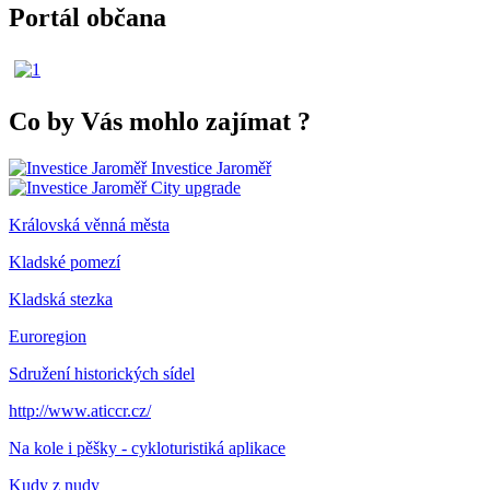
Portál občana
Co by Vás mohlo zajímat
?
Investice Jaroměř
City upgrade
Královská věnná města
Kladské pomezí
Kladská stezka
Euroregion
Sdružení historických sídel
http://www.aticcr.cz/
Na kole i pěšky - cykloturistiká aplikace
Kudy z nudy