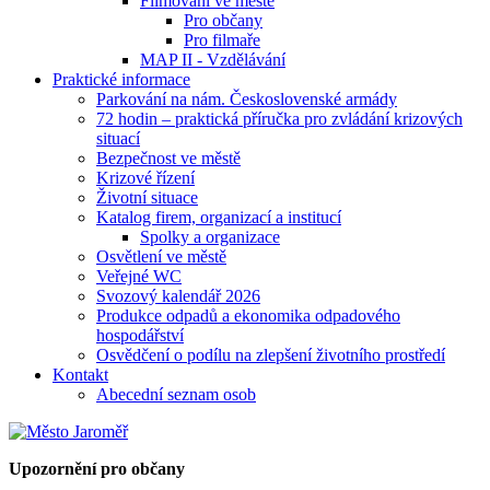
Filmování ve městě
Pro občany
Pro filmaře
MAP II - Vzdělávání
Praktické informace
Parkování na nám. Československé armády
72 hodin – praktická příručka pro zvládání krizových
situací
Bezpečnost ve městě
Krizové řízení
Životní situace
Katalog firem, organizací a institucí
Spolky a organizace
Osvětlení ve městě
Veřejné WC
Svozový kalendář 2026
Produkce odpadů a ekonomika odpadového
hospodářství
Osvědčení o podílu na zlepšení životního prostředí
Kontakt
Abecední seznam osob
Upozornění pro občany