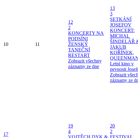
13
3
SETKÁNÍ
12
JOSEFOV
2
KONCERT:
KONCERTY NA
MICHAL
PODSÍNI
ŠINDELÁŘ 
10
11
ŽENSKÝ
JAKUB
TANEČNÍ
KOŘÍNEK,
RESTART
QUEENMAN
Zobrazit všechny
Letní kino v
záznamy ze dne
pevnosti Jose
Zobrazit všec
záznamy ze d
19
20
4
2
17
VOJTĚCH DYK &
FESTIVAL