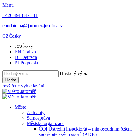
Menu
+420 491 847 111
epodatelna@jaromer-josefov.cz
CZ
Česky
CZ
Česky
EN
English
DE
Deutsch
PL
Po polsku
Hledaný výraz
Hledat
rozšířené vyhledávání
Město
Aktuality
Samospráva
Městské organizace
ČOI Ústřední inspektorát – mimosoudním řešení
spotřebitelských sporů (ADR)