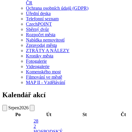
ČR
Ochrana osobních údajů (GDPR)
Úřední deska
Telefonní seznam
CzechPOINT
Sběrný dvůr
Rozpočet města
Nabídka nemovitostí
Zpravodaj města
ZTRÁTY A NÁLEZY
Kroniky města
Fotogalerie
Videogalerie
Komenského most
Filmování ve městě
MAP II - Vzdělávání
Kalendář akcí
Srpen
2026
Po
Út
St
Čt
28
2
HOSPODSKÝ