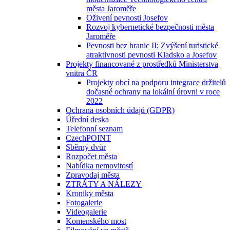
města Jaroměře
Oživení pevnosti Josefov
Rozvoj kybernetické bezpečnosti města
Jaroměře
Pevnosti bez hranic II: Zvýšení turistické
atraktivnosti pevnosti Kladsko a Josefov
Projekty financované z prostředků Ministerstva
vnitra ČR
Projekty obcí na podporu integrace držitelů
dočasné ochrany na lokální úrovni v roce
2022
Ochrana osobních údajů (GDPR)
Úřední deska
Telefonní seznam
CzechPOINT
Sběrný dvůr
Rozpočet města
Nabídka nemovitostí
Zpravodaj města
ZTRÁTY A NÁLEZY
Kroniky města
Fotogalerie
Videogalerie
Komenského most