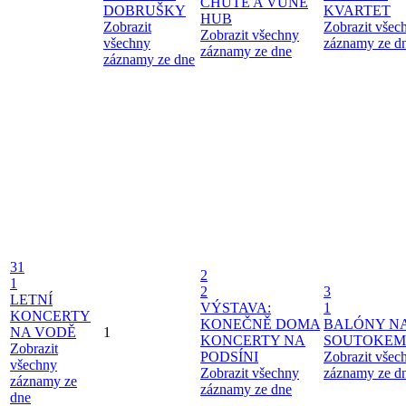
CHUTĚ A VŮNĚ
DOBRUŠKY
KVARTET
HUB
Zobrazit
Zobrazit všec
Zobrazit všechny
všechny
záznamy ze d
záznamy ze dne
záznamy ze dne
31
2
1
2
3
LETNÍ
VÝSTAVA:
1
KONCERTY
KONEČNĚ DOMA
BALÓNY N
NA VODĚ
1
KONCERTY NA
SOUTOKEM
Zobrazit
PODSÍNI
Zobrazit všec
všechny
Zobrazit všechny
záznamy ze d
záznamy ze
záznamy ze dne
dne