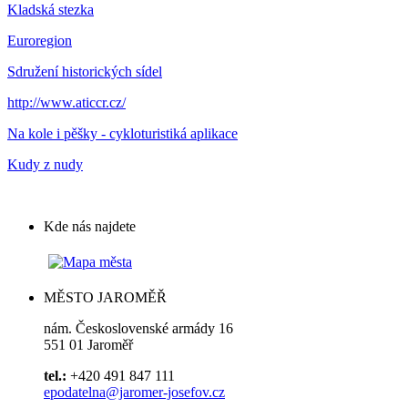
Kladská stezka
Euroregion
Sdružení historických sídel
http://www.aticcr.cz/
Na kole i pěšky - cykloturistiká aplikace
Kudy z nudy
Kde nás najdete
MĚSTO JAROMĚŘ
nám. Československé armády 16
551 01 Jaroměř
tel.:
+420 491 847 111
epodatelna@jaromer-josefov.cz