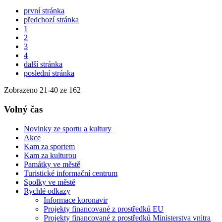
první stránka
předchozí stránka
1
2
3
4
další stránka
poslední stránka
Zobrazeno
21
-
40
ze 162
Volný čas
Novinky ze sportu a kultury
Akce
Kam za sportem
Kam za kulturou
Památky ve městě
Turistické informační centrum
Spolky ve městě
Rychlé odkazy
Informace koronavir
Projekty financované z prostředků EU
Projekty financované z prostředků Ministerstva vnitra