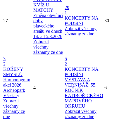
KVÍZ U
29
MATCHY
1
Změna otevírací
KONCERTY NA
27
doby
30
PODSÍNI
plaveckého
Zobrazit všechny
areálu ve dnech
záznamy ze dne
14. a 15.8.2026
Zobrazit
všechny
záznamy ze dne
3
5
2
2
KOŘENY
KONCERTY NA
SMYSLŮ
PODSÍNI
Harmonogram
VÝSTAVA A
akcí 2026
VERNISÁŽ: 55.
4
6
Archeopark
ROČNÍK
Všestary
RATIBOŘICKÉHO
Zobrazit
MAPOVÉHO
všechny
OKRUHU
záznamy ze
Zobrazit všechny
dne
záznamy ze dne