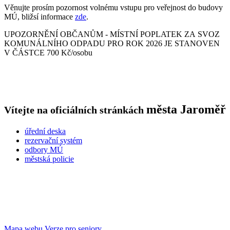
Věnujte prosím pozornost volnému vstupu pro veřejnost do budovy
MÚ, bližsí informace
zde
.
UPOZORNĚNÍ OBČANŮM - MÍSTNÍ POPLATEK ZA SVOZ
KOMUNÁLNÍHO ODPADU PRO ROK 2026 JE STANOVEN
V ČÁSTCE 700 Kč/osobu
města
Jaroměř
Vítejte na oficiálních stránkách
úřední deska
rezervační systém
odbory MÚ
městská policie
Mapa webu
Verze pro seniory