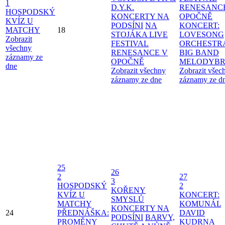
1
D.Y.K.
RENESANC
HOSPODSKÝ
KONCERTY NA
OPOČNĚ
KVÍZ U
PODSÍNI
NA
KONCERT:
MATCHY
18
STOJÁKA LIVE
LOVESONG
Zobrazit
FESTIVAL
ORCHESTR
všechny
RENESANCE V
BIG BAND
záznamy ze
OPOČNĚ
MELODYBR
dne
Zobrazit všechny
Zobrazit všec
záznamy ze dne
záznamy ze d
25
26
2
27
3
HOSPODSKÝ
2
KOŘENY
KVÍZ U
KONCERT:
SMYSLŮ
MATCHY
KOMUNÁL
KONCERTY NA
24
PŘEDNÁŠKA:
DAVID
PODSÍNI
BARVY,
PROMĚNY
KUDRNA