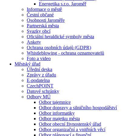
Energetika s.r.o. Jaroměř
Informace o městě
Čestní občané
Osobnosti Jaroměře
Partnerská města
Svazky obcí
Oficiální heraldické symboly města
Ankety
Ochrana osobních údajů (GDPR)
Whistleblowing - ochrana oznamovatelů
Foto a video
Městský úřad
Úřední deska
Zprávy z úřadu
E-podatelna
CzechPOINT
Datové schránky
Odbory MÚ
Odbor tajemnice
Odbor dopravy a silničního hospodářství
Odbor informatiky
Odbor majetku města
Odbor obecní živnostenský úřad
Odbor organizační a vnitřních věcí
Odbor plánovací a finanční