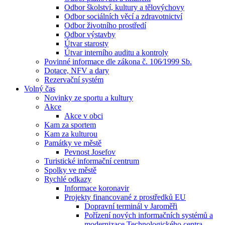
Odbor školství, kultury a tělovýchovy
Odbor sociálních věcí a zdravotnictví
Odbor životního prostředí
Odbor výstavby
Útvar starosty
Útvar interního auditu a kontroly
Povinné informace dle zákona č. 106⁄1999 Sb.
Dotace, NFV a dary
Rezervační systém
Volný čas
Novinky ze sportu a kultury
Akce
Akce v obci
Kam za sportem
Kam za kulturou
Památky ve městě
Pevnost Josefov
Turistické informační centrum
Spolky ve městě
Rychlé odkazy
Informace koronavir
Projekty financované z prostředků EU
Dopravní terminál v Jaroměři
Pořízení nových informačních systémů a
modernizace Technologického centra