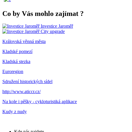
Co by Vás mohlo zajímat
?
Investice Jaroměř
City upgrade
Královská věnná města
Kladské pomezí
Kladská stezka
Euroregion
Sdružení historických sídel
http://www.aticcr.cz/
Na kole i pěšky - cykloturistiká aplikace
Kudy z nudy
Kde nás najdete