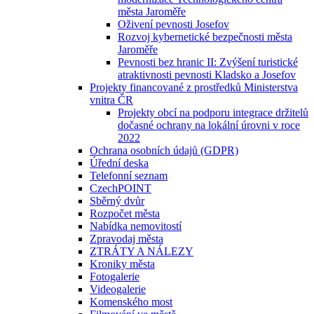
města Jaroměře
Oživení pevnosti Josefov
Rozvoj kybernetické bezpečnosti města
Jaroměře
Pevnosti bez hranic II: Zvýšení turistické
atraktivnosti pevnosti Kladsko a Josefov
Projekty financované z prostředků Ministerstva
vnitra ČR
Projekty obcí na podporu integrace držitelů
dočasné ochrany na lokální úrovni v roce
2022
Ochrana osobních údajů (GDPR)
Úřední deska
Telefonní seznam
CzechPOINT
Sběrný dvůr
Rozpočet města
Nabídka nemovitostí
Zpravodaj města
ZTRÁTY A NÁLEZY
Kroniky města
Fotogalerie
Videogalerie
Komenského most