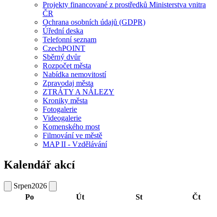
Projekty financované z prostředků Ministerstva vnitra
ČR
Ochrana osobních údajů (GDPR)
Úřední deska
Telefonní seznam
CzechPOINT
Sběrný dvůr
Rozpočet města
Nabídka nemovitostí
Zpravodaj města
ZTRÁTY A NÁLEZY
Kroniky města
Fotogalerie
Videogalerie
Komenského most
Filmování ve městě
MAP II - Vzdělávání
Kalendář akcí
Srpen
2026
Po
Út
St
Čt