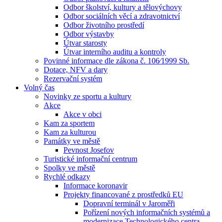
Odbor školství, kultury a tělovýchovy
Odbor sociálních věcí a zdravotnictví
Odbor životního prostředí
Odbor výstavby
Útvar starosty
Útvar interního auditu a kontroly
Povinné informace dle zákona č. 106⁄1999 Sb.
Dotace, NFV a dary
Rezervační systém
Volný čas
Novinky ze sportu a kultury
Akce
Akce v obci
Kam za sportem
Kam za kulturou
Památky ve městě
Pevnost Josefov
Turistické informační centrum
Spolky ve městě
Rychlé odkazy
Informace koronavir
Projekty financované z prostředků EU
Dopravní terminál v Jaroměři
Pořízení nových informačních systémů a
modernizace Technologického centra