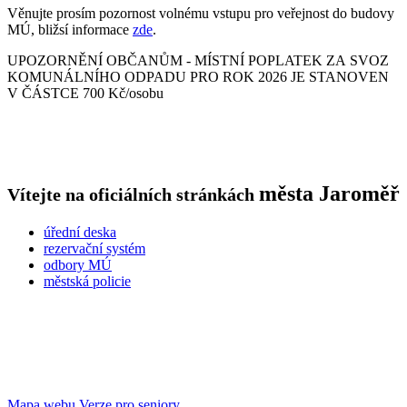
Věnujte prosím pozornost volnému vstupu pro veřejnost do budovy
MÚ, bližsí informace
zde
.
UPOZORNĚNÍ OBČANŮM - MÍSTNÍ POPLATEK ZA SVOZ
KOMUNÁLNÍHO ODPADU PRO ROK 2026 JE STANOVEN
V ČÁSTCE 700 Kč/osobu
města
Jaroměř
Vítejte na oficiálních stránkách
úřední deska
rezervační systém
odbory MÚ
městská policie
Mapa webu
Verze pro seniory