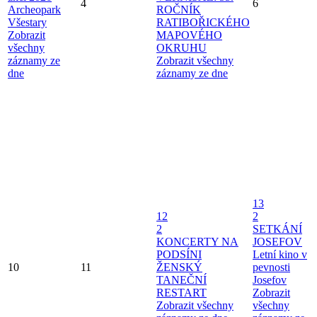
4
6
Archeopark
ROČNÍK
Všestary
RATIBOŘICKÉHO
Zobrazit
MAPOVÉHO
všechny
OKRUHU
záznamy ze
Zobrazit všechny
dne
záznamy ze dne
13
12
2
2
SETKÁNÍ
KONCERTY NA
JOSEFOV
PODSÍNI
Letní kino v
10
11
ŽENSKÝ
pevnosti
TANEČNÍ
Josefov
RESTART
Zobrazit
Zobrazit všechny
všechny