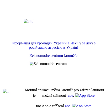
Інформація для громадян України в Чехії у зв'язку з
російською агресією в Україні
Zelenomodré centrum Jaroměře
Mobilní aplikaci města Jaroměř pro zařízení android
je možné stáhnout
zde
,
pro Apple zařízení
zde
.