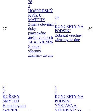
28
2
HOSPODSKÝ
KVÍZ U
29
MATCHY
1
Změna otevírací
KONCERTY NA
27
doby
30
PODSÍNI
plaveckého
Zobrazit všechny
areálu ve dnech
záznamy ze dne
14. a 15.8.2026
Zobrazit
všechny
záznamy ze dne
3
5
2
2
KOŘENY
KONCERTY NA
SMYSLŮ
PODSÍNI
Harmonogram
VÝSTAVA A
akcí 2026
VERNISÁŽ: 55.