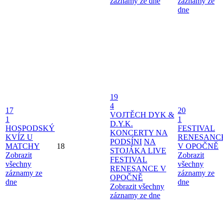
záznamy ze dne
záznamy ze
dne
19
4
17
20
VOJTĚCH DYK &
1
1
D.Y.K.
HOSPODSKÝ
FESTIVAL
KONCERTY NA
KVÍZ U
RENESANC
PODSÍNI
NA
MATCHY
18
V OPOČNĚ
STOJÁKA LIVE
Zobrazit
Zobrazit
FESTIVAL
všechny
všechny
RENESANCE V
záznamy ze
záznamy ze
OPOČNĚ
dne
dne
Zobrazit všechny
záznamy ze dne