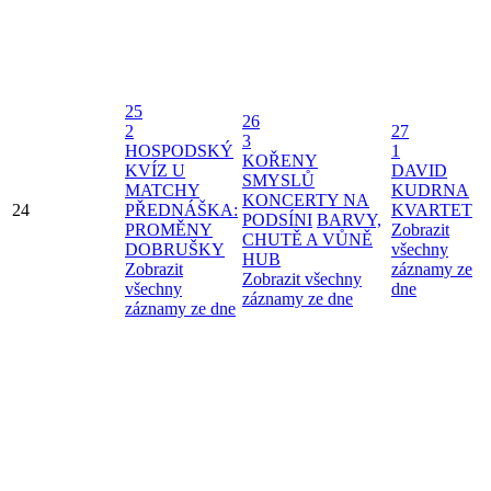
25
26
2
27
3
HOSPODSKÝ
1
KOŘENY
KVÍZ U
DAVID
SMYSLŮ
MATCHY
KUDRNA
KONCERTY NA
24
PŘEDNÁŠKA:
KVARTET
PODSÍNI
BARVY,
PROMĚNY
Zobrazit
CHUTĚ A VŮNĚ
DOBRUŠKY
všechny
HUB
Zobrazit
záznamy ze
Zobrazit všechny
všechny
dne
záznamy ze dne
záznamy ze dne