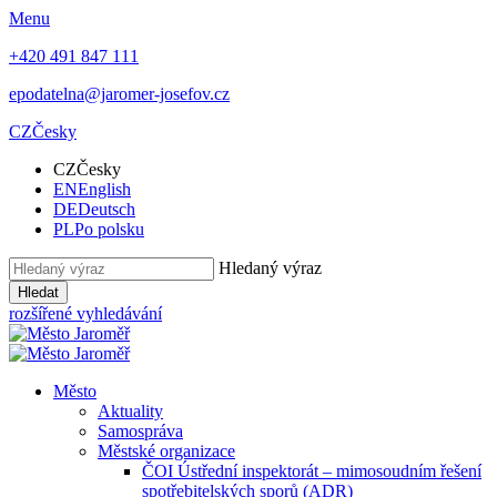
Menu
+420 491 847 111
epodatelna@jaromer-josefov.cz
CZ
Česky
CZ
Česky
EN
English
DE
Deutsch
PL
Po polsku
Hledaný výraz
Hledat
rozšířené vyhledávání
Město
Aktuality
Samospráva
Městské organizace
ČOI Ústřední inspektorát – mimosoudním řešení
spotřebitelských sporů (ADR)