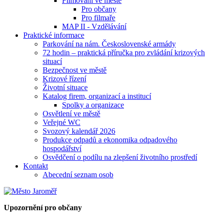
Filmování ve městě
Pro občany
Pro filmaře
MAP II - Vzdělávání
Praktické informace
Parkování na nám. Československé armády
72 hodin – praktická příručka pro zvládání krizových
situací
Bezpečnost ve městě
Krizové řízení
Životní situace
Katalog firem, organizací a institucí
Spolky a organizace
Osvětlení ve městě
Veřejné WC
Svozový kalendář 2026
Produkce odpadů a ekonomika odpadového
hospodářství
Osvědčení o podílu na zlepšení životního prostředí
Kontakt
Abecední seznam osob
Upozornění pro občany