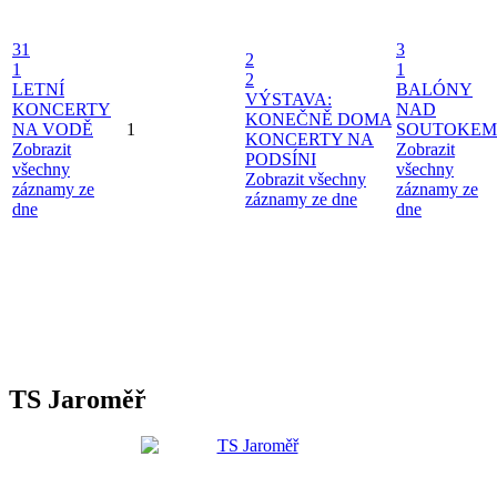
31
3
2
1
1
2
LETNÍ
BALÓNY
VÝSTAVA:
KONCERTY
NAD
KONEČNĚ DOMA
NA VODĚ
1
SOUTOKEM
KONCERTY NA
Zobrazit
Zobrazit
PODSÍNI
všechny
všechny
Zobrazit všechny
záznamy ze
záznamy ze
záznamy ze dne
dne
dne
TS Jaroměř