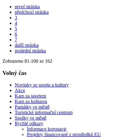
první stránka
předchozí stránka
3
4
5
6
7
další stránka
poslední stránka
Zobrazeno
81
-
100
ze 162
Volný čas
Novinky ze sportu a kultury
Akce
Kam za sportem
Kam za kulturou
Památky ve městě
Turistické informační centrum
Spolky ve městě
Rychlé odkazy
Informace koronavir
Projekty financované z prostředků EU