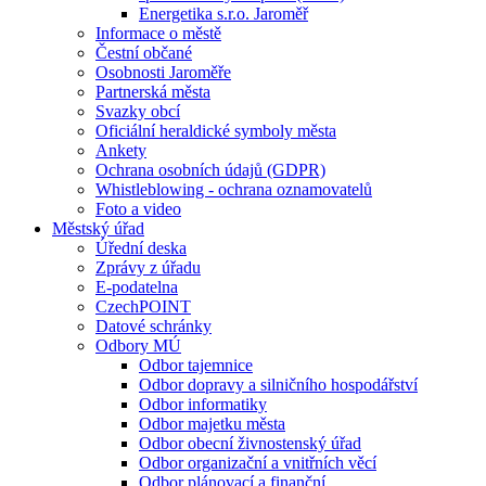
Energetika s.r.o. Jaroměř
Informace o městě
Čestní občané
Osobnosti Jaroměře
Partnerská města
Svazky obcí
Oficiální heraldické symboly města
Ankety
Ochrana osobních údajů (GDPR)
Whistleblowing - ochrana oznamovatelů
Foto a video
Městský úřad
Úřední deska
Zprávy z úřadu
E-podatelna
CzechPOINT
Datové schránky
Odbory MÚ
Odbor tajemnice
Odbor dopravy a silničního hospodářství
Odbor informatiky
Odbor majetku města
Odbor obecní živnostenský úřad
Odbor organizační a vnitřních věcí
Odbor plánovací a finanční