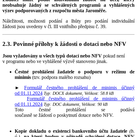
neobsahuje žádný se schválených programů a vyhlášených
výzev podporovaných z rozpočtu města Jaroměře.
Náležitosti, možnosti podání a lhůty pro podání individuální
žádosti jsou uvedeny v čl. III vnitřního předpisu č. 39.
2.3. Povinné přílohy k žádosti o dotaci nebo NFV
Jsou vyžadovány u všech typů dotací nebo NFV
pokud není
v programu nebo ve vyhlášené výzvě stanoveno jinak.
Čestné prohlášení žadatele o podporu v režimu de
minimis
(tzv. podpora malého rozsahu)
►
Formulář čestného prohlášení de minimis účinný
od 01.11.2024
Typ: DOCX dokument, Velikost: 58.8 kB
Formulář čestného prohlášení de minimis účinný
od 01.11.2024
Typ: DOC dokument, Velikost: 90 kB
Toto čestné prohlášení se podává
současně se žádostí o poskytnutí dotace nebo NFV.
Kopie dokladu o existenci bankovního účtu žadatele
(b.
ú.),
na který budou v případě schválení dotace, NFV