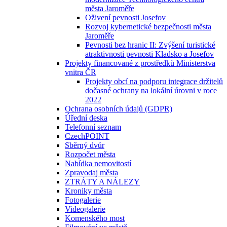
města Jaroměře
Oživení pevnosti Josefov
Rozvoj kybernetické bezpečnosti města
Jaroměře
Pevnosti bez hranic II: Zvýšení turistické
atraktivnosti pevnosti Kladsko a Josefov
Projekty financované z prostředků Ministerstva
vnitra ČR
Projekty obcí na podporu integrace držitelů
dočasné ochrany na lokální úrovni v roce
2022
Ochrana osobních údajů (GDPR)
Úřední deska
Telefonní seznam
CzechPOINT
Sběrný dvůr
Rozpočet města
Nabídka nemovitostí
Zpravodaj města
ZTRÁTY A NÁLEZY
Kroniky města
Fotogalerie
Videogalerie
Komenského most