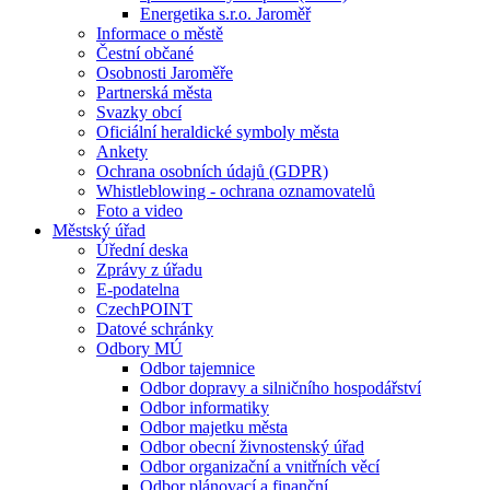
Energetika s.r.o. Jaroměř
Informace o městě
Čestní občané
Osobnosti Jaroměře
Partnerská města
Svazky obcí
Oficiální heraldické symboly města
Ankety
Ochrana osobních údajů (GDPR)
Whistleblowing - ochrana oznamovatelů
Foto a video
Městský úřad
Úřední deska
Zprávy z úřadu
E-podatelna
CzechPOINT
Datové schránky
Odbory MÚ
Odbor tajemnice
Odbor dopravy a silničního hospodářství
Odbor informatiky
Odbor majetku města
Odbor obecní živnostenský úřad
Odbor organizační a vnitřních věcí
Odbor plánovací a finanční