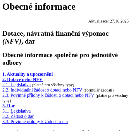
Obecné informace
Aktualizace: 27.10.2025
Dotace, návratná finanční výpomoc
(NFV)
, dar
Obecné informace společné pro jednotilvé
odbory
1. Aktuality a upozornění
2. Dotace nebo NFV
2.1. Legislativa
(platná pro všechny typy)
2.2. Individuální žádost o dotaci nebo NFV
(formulář žádosti)
2.3. Povinné přílohy k žádosti o dotaci nebo NFV
(platné pro všechny
typy)
3. Dar
3.1. Legislativa
3.2. Žádost o dar
3.3. Povinné přílohy k žádosti o dar