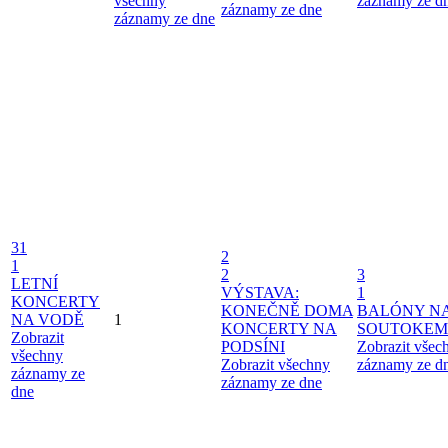
všechny
záznamy ze d
záznamy ze dne
záznamy ze dne
31
2
1
2
3
LETNÍ
VÝSTAVA:
1
KONCERTY
KONEČNĚ DOMA
BALÓNY N
NA VODĚ
1
KONCERTY NA
SOUTOKEM
Zobrazit
PODSÍNI
Zobrazit všec
všechny
Zobrazit všechny
záznamy ze d
záznamy ze
záznamy ze dne
dne