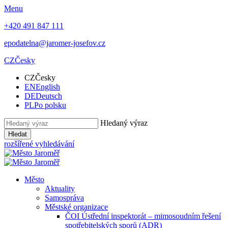
Menu
+420 491 847 111
epodatelna@jaromer-josefov.cz
CZ
Česky
CZ
Česky
EN
English
DE
Deutsch
PL
Po polsku
Hledaný výraz
Hledat
rozšířené vyhledávání
Město
Aktuality
Samospráva
Městské organizace
ČOI Ústřední inspektorát – mimosoudním řešení
spotřebitelských sporů (ADR)