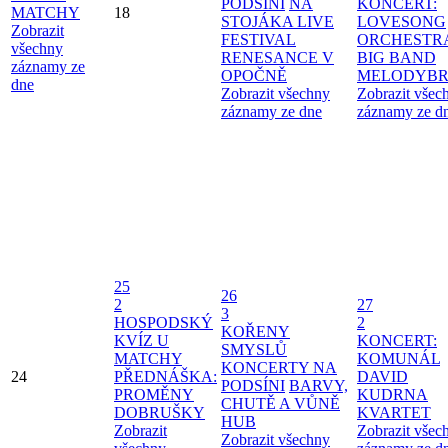
PODSÍNI
NA
KONCERT:
MATCHY
18
STOJÁKA LIVE
LOVESONG
Zobrazit
FESTIVAL
ORCHESTR
všechny
RENESANCE V
BIG BAND
záznamy ze
OPOČNĚ
MELODYBR
dne
Zobrazit všechny
Zobrazit všec
záznamy ze dne
záznamy ze d
25
26
2
27
3
HOSPODSKÝ
2
KOŘENY
KVÍZ U
KONCERT:
SMYSLŮ
MATCHY
KOMUNÁL
KONCERTY NA
24
PŘEDNÁŠKA:
DAVID
PODSÍNI
BARVY,
PROMĚNY
KUDRNA
CHUTĚ A VŮNĚ
DOBRUŠKY
KVARTET
HUB
Zobrazit
Zobrazit všec
Zobrazit všechny