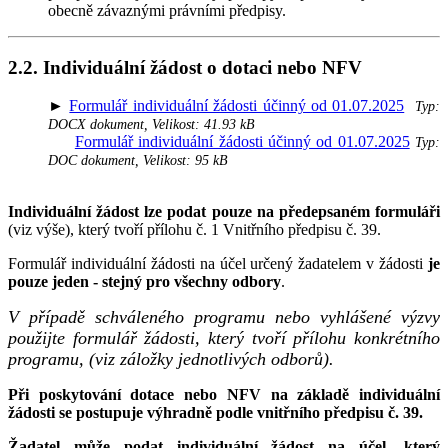
obecně závaznými právními předpisy.
2.2. Individuální žádost o dotaci nebo NFV
►
Formulář individuální žádosti účinný od 01.07.2025
Typ:
DOCX dokument, Velikost: 41.93 kB
Formulář individuální žádosti účinný od 01.07.2025
Typ:
DOC dokument, Velikost: 95 kB
Individuální žádost
lze podat pouze na předepsaném formuláři
(viz výše), který tvoří přílohu č. 1 Vnitřního předpisu č. 39.
Formulář individuální žádosti na účel určený žadatelem v žádosti
je
pouze jeden
- stejný pro všechny odbory
.
V případě schváleného programu nebo vyhlášené výzvy
použijte formulář žádosti, který tvoří přílohu konkrétního
programu, (viz záložky jednotlivých odborů).
Při poskytování dotace nebo NFV na základě individuální
žádosti se postupuje výhradně podle vnitřního předpisu č. 39.
Žadatel může podat individuální žádost na účel, který