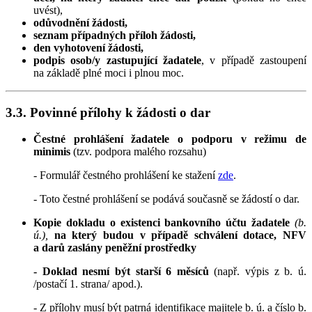
uvést),
odůvodnění žádosti,
seznam případných příloh žádosti,
den vyhotovení žádosti,
podpis osob/y zastupující žadatele
, v případě zastoupení
na základě plné moci i plnou moc.
3.3. Povinné přílohy k žádosti o dar
Čestné prohlášení žadatele o podporu v režimu de
minimis
(tzv. podpora malého rozsahu)
- Formulář čestného prohlášení ke stažení
zde
.
- Toto čestné prohlášení se podává současně se žádostí o dar.
Kopie dokladu o existenci bankovního účtu žadatele
(b.
ú.),
na který budou v případě schválení dotace, NFV
a darů zaslány peněžní prostředky
- Doklad nesmí být starší 6 měsíců
(např. výpis z b. ú.
/postačí 1. strana/ apod.).
- Z přílohy musí být patrná identifikace majitele b. ú. a číslo b.