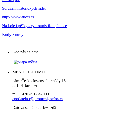
Sdružení historických sídel
http://www.aticcr.cz/
Na kole i pěšky - cykloturistiká aplikace
Kudy z nudy
Kde nás najdete
MĚSTO JAROMĚŘ
nám. Československé armády 16
551 01 Jaroměř
tel.:
+420 491 847 111
epodatelna@jaromer-josefov.cz
Datová schránka: sbwbzd5