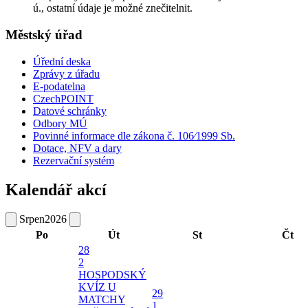
ú., ostatní údaje je možné znečitelnit.
Městský úřad
Úřední deska
Zprávy z úřadu
E-podatelna
CzechPOINT
Datové schránky
Odbory MÚ
Povinné informace dle zákona č. 106⁄1999 Sb.
Dotace, NFV a dary
Rezervační systém
Kalendář akcí
Srpen
2026
Po
Út
St
Čt
28
2
HOSPODSKÝ
KVÍZ U
29
MATCHY
1