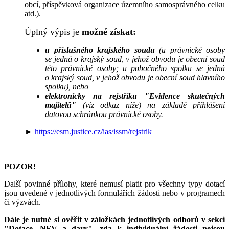
obcí, příspěvková organizace územního samosprávného celku
atd.).
Úplný výpis je
možné získat:
u příslušného krajského soudu
(u právnické osoby
se jedná o krajský soud, v jehož obvodu je obecní soud
této právnické osoby; u pobočného spolku se jedná
o krajský soud, v jehož obvodu je obecní soud hlavního
spolku), nebo
elektronicky na rejstříku "Evidence skutečných
majitelů"
(viz odkaz níže) na základě přihlášení
datovou schránkou právnické osoby.
►
https://esm.justice.cz/ias/issm/rejstrik
POZOR!
Další povinné přílohy, které nemusí platit pro všechny typy dotací
jsou uvedené v jednotlivých formulářích žádosti nebo v programech
či výzvách.
Dále je nutné si ověřit v záložkách jednotlivých odborů v sekci
"Dotace, NFV a dary", zda k individuální žádosti nejsou