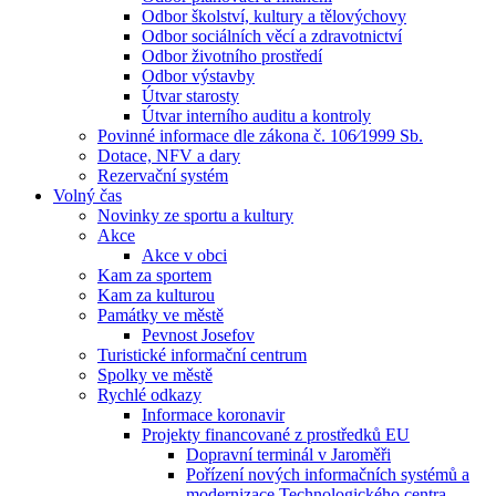
Odbor školství, kultury a tělovýchovy
Odbor sociálních věcí a zdravotnictví
Odbor životního prostředí
Odbor výstavby
Útvar starosty
Útvar interního auditu a kontroly
Povinné informace dle zákona č. 106⁄1999 Sb.
Dotace, NFV a dary
Rezervační systém
Volný čas
Novinky ze sportu a kultury
Akce
Akce v obci
Kam za sportem
Kam za kulturou
Památky ve městě
Pevnost Josefov
Turistické informační centrum
Spolky ve městě
Rychlé odkazy
Informace koronavir
Projekty financované z prostředků EU
Dopravní terminál v Jaroměři
Pořízení nových informačních systémů a
modernizace Technologického centra