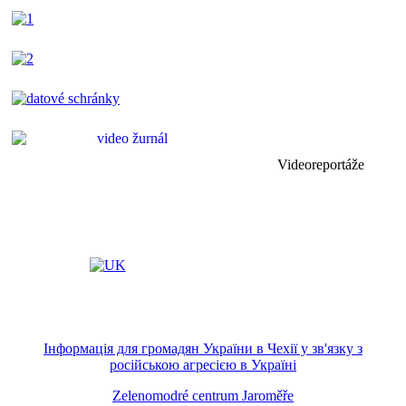
Videoreportáže
Інформація для громадян України в Чехії у зв'язку з
російською агресією в Україні
Zelenomodré centrum Jaroměře