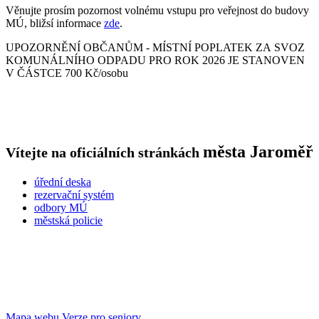
Věnujte prosím pozornost volnému vstupu pro veřejnost do budovy
MÚ, bližsí informace
zde
.
UPOZORNĚNÍ OBČANŮM - MÍSTNÍ POPLATEK ZA SVOZ
KOMUNÁLNÍHO ODPADU PRO ROK 2026 JE STANOVEN
V ČÁSTCE 700 Kč/osobu
města
Jaroměř
Vítejte na oficiálních stránkách
úřední deska
rezervační systém
odbory MÚ
městská policie
Mapa webu
Verze pro seniory