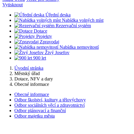
Vytisknout
Úřední deska
Nabídka volných míst
Rezervační systém
Dotace
Projekty
Zpravodaj
Nabídka nemovitostí
Živý Josefov
900 let
Úvodní stránka
Městský úřad
Dotace, NFV a dary
Obecné informace
Obecné informace
Odbor školství, kultury a tělovýchovy
Odbor sociálních věcí a zdravotnictví
Odbor plánovací a finanční
Odbor majetku města