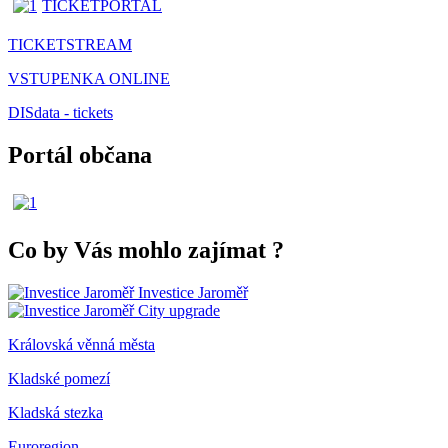
TICKETPORTAL
TICKETSTREAM
VSTUPENKA ONLINE
DISdata - tickets
Portál občana
Co by Vás mohlo zajímat
?
Investice Jaroměř
City upgrade
Královská věnná města
Kladské pomezí
Kladská stezka
Euroregion