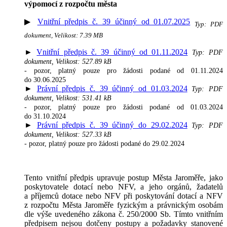
výpomocí z rozpočtu města
▶
Vnitřní předpis č. 39 účinný od 01.07.2025
Typ: PDF
dokument, Velikost: 7.39 MB
►
Vnitřní předpis č. 39 účinný od 01.11.2024
Typ: PDF
dokument, Velikost: 527.89 kB
- pozor, platný pouze pro žádosti podané od 01.11.2024
do 30.06.2025
►
Právní předpis č. 39 účinný od 01.03.2024
Typ: PDF
dokument, Velikost: 531.41 kB
- pozor, platný pouze pro žádosti podané od 01.03.2024
do 31.10.2024
►
Právní předpis č. 39 účinný do 29.02.2024
Typ: PDF
dokument, Velikost: 527.33 kB
- pozor, platný pouze pro žádosti podané do 29.02.2024
Tento vnitřní předpis upravuje postup Města Jaroměře, jako
poskytovatele dotací nebo NFV, a jeho orgánů, žadatelů
a příjemců dotace nebo NFV při poskytování dotací a NFV
z rozpočtu Města Jaroměře fyzickým a právnickým osobám
dle výše uvedeného zákona č. 250/2000 Sb. Tímto vnitřním
předpisem nejsou dotčeny postupy a požadavky stanovené