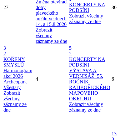
Změna otevírací
KONCERTY NA
27
doby
30
PODSÍNI
plaveckého
Zobrazit všechny
areálu ve dnech
záznamy ze dne
14. a 15.8.2026
Zobrazit
všechny
záznamy ze dne
3
5
2
2
KOŘENY
KONCERTY NA
SMYSLŮ
PODSÍNI
Harmonogram
VÝSTAVA A
akcí 2026
VERNISÁŽ: 55.
4
6
Archeopark
ROČNÍK
Všestary
RATIBOŘICKÉHO
Zobrazit
MAPOVÉHO
všechny
OKRUHU
záznamy ze
Zobrazit všechny
dne
záznamy ze dne
13
3