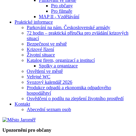
Filmování ve městě
Pro občany
Pro filmaře
MAP II - Vzdělávání
Praktické informace
Parkování na nám. Československé armády
72 hodin – praktická příručka pro zvládání krizových
situací
Bezpečnost ve městě
Krizové řízení
Životní situace
Katalog firem, organizací a institucí
Spolky a organizace
Osvětlení ve městě
Veřejné WC
Svozový kalendář 2026
Produkce odpadů a ekonomika odpadového
hospodářství
Osvědčení o podílu na zlepšení životního prostředí
Kontakt
Abecední seznam osob
Upozornění pro občany