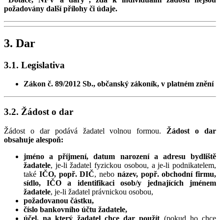
požadovány další přílohy či údaje.
3. Dar
3.1. Legislativa
Zákon č. 89/2012 Sb., občanský zákoník, v platném znění
3.2. Žádost o dar
Žádost o dar podává žadatel volnou formou.
Žádost o dar
obsahuje alespoň:
jméno a příjmení, datum narození a adresu bydliště
žadatele
, je-li žadatel fyzickou osobou, a je-li podnikatelem,
také
IČO, popř. DIČ
, nebo
název, popř. obchodní firmu,
sídlo, IČO a identifikaci osob/y jednajících jménem
žadatele
, je-li žadatel právnickou osobou,
požadovanou částku,
číslo bankovního účtu žadatele,
účel, na který žadatel chce dar použít
(pokud ho chce