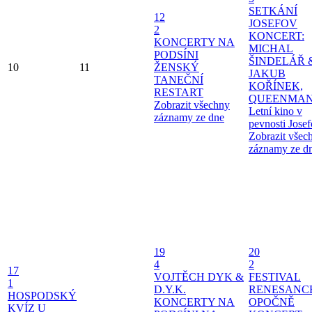
SETKÁNÍ
12
JOSEFOV
2
KONCERT:
KONCERTY NA
MICHAL
PODSÍNI
ŠINDELÁŘ 
10
11
ŽENSKÝ
JAKUB
TANEČNÍ
KOŘÍNEK,
RESTART
QUEENMAN
Zobrazit všechny
Letní kino v
záznamy ze dne
pevnosti Jose
Zobrazit všec
záznamy ze d
19
20
4
2
17
VOJTĚCH DYK &
FESTIVAL
1
D.Y.K.
RENESANC
HOSPODSKÝ
KONCERTY NA
OPOČNĚ
KVÍZ U