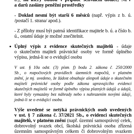
a darů zaslány peněžní prostředky
- Doklad nesmí být starší 6 měsíců
(např. výpis z b. ú.
/postačí 1. strana/ apod.).
- Z přílohy musí být patrná identifikace majitele b. ú. a číslo b.
ú., ostatní údaje je možné znečitelnit.
Úplný výpis z evidence skutečných majitelů -
údaje
o skutečném majiteli právnické osoby ve formě úplného
výpisu, jedná-li se o evidující osobu
V ust. § 10a odst. (3) písm. f) bodu 2. zákona č. 250/2000
Sb., o rozpočtových pravidlech územních rozpočtů, v platném
znění, je mj. uvedeno, že žádost obsahuje alespoň údaje o skutečném
majiteli právnické osoby podle zákona upravujícího evidenci
skutečných majitelů ve formě úplného výpisu platných údajů a údajů,
které byly vymazány bez náhrady nebo s nahrazením novými údaji,
jedná-li se o evidující osobu.
Výše uvedené se netýká právnických osob uvedených
v ust. § 7 zákona č. 37/2021 Sb., o evidenci skutečných
majitelů, v platném znění
(např. územní samosprávný celek,
dobrovolný svazek obcí, školská právnická osoba zřízená
územním samosprávným celkem či dobrovolným svazkem