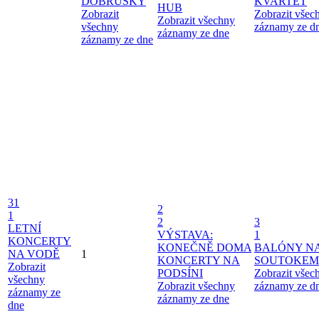
DOBRUŠKY
KVARTET
HUB
Zobrazit
Zobrazit všec
Zobrazit všechny
všechny
záznamy ze d
záznamy ze dne
záznamy ze dne
31
2
1
2
3
LETNÍ
VÝSTAVA:
1
KONCERTY
KONEČNĚ DOMA
BALÓNY N
NA VODĚ
1
KONCERTY NA
SOUTOKEM
Zobrazit
PODSÍNI
Zobrazit všec
všechny
Zobrazit všechny
záznamy ze d
záznamy ze
záznamy ze dne
dne