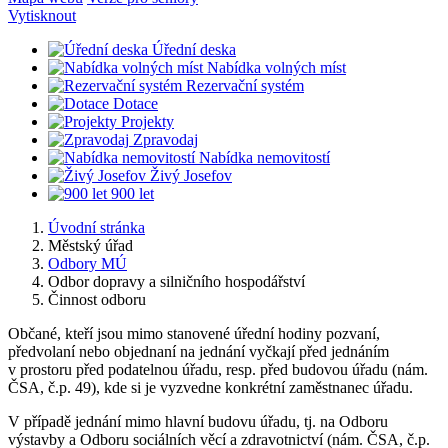
Vytisknout
Úřední deska
Nabídka volných míst
Rezervační systém
Dotace
Projekty
Zpravodaj
Nabídka nemovitostí
Živý Josefov
900 let
Úvodní stránka
Městský úřad
Odbory MÚ
Odbor dopravy a silničního hospodářství
Činnost odboru
Občané, kteří jsou mimo stanovené úřední hodiny pozvaní,
předvolaní nebo objednaní na jednání vyčkají před jednáním
v prostoru před podatelnou úřadu, resp. před budovou úřadu (nám.
ČSA, č.p. 49), kde si je vyzvedne konkrétní zaměstnanec úřadu.
V případě jednání mimo hlavní budovu úřadu, tj. na Odboru
výstavby a Odboru sociálních věcí a zdravotnictví (nám. ČSA, č.p.