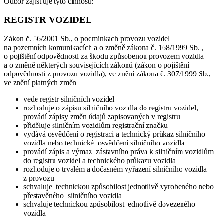
Odbor zajišťuje tyto činnosti:
REGISTR VOZIDEL
Zákon č. 56/2001 Sb., o podmínkách provozu vozidel
na pozemních komunikacích a o změně zákona č. 168/1999 Sb. ,
o pojištění odpovědnosti za škodu způsobenou provozem vozidla
a o změně některých souvisejících zákonů (zákon o pojištění
odpovědnosti z provozu vozidla), ve znění zákona č. 307/1999 Sb.,
ve znění platných změn
vede registr silničních vozidel
rozhoduje o zápisu silničního vozidla do registru vozidel,
provádí zápisy změn údajů zapisovaných v registru
přiděluje silničním vozidlům registrační značku
vydává osvědčení o registraci a technický průkaz silničního
vozidla nebo technické osvědčení silničního vozidla
provádí zápis a výmaz zástavního práva k silničním vozidlům
do registru vozidel a technického průkazu vozidla
rozhoduje o trvalém a dočasném vyřazení silničního vozidla
z provozu
schvaluje technickou způsobilost jednotlivě vyrobeného nebo
přestavěného silničního vozidla
schvaluje technickou způsobilost jednotlivě dovezeného
vozidla