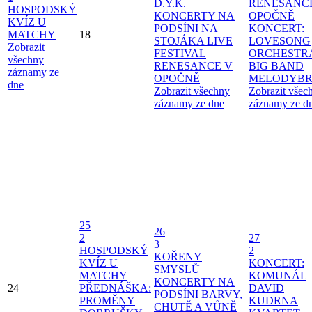
D.Y.K.
RENESANC
HOSPODSKÝ
KONCERTY NA
OPOČNĚ
KVÍZ U
PODSÍNI
NA
KONCERT:
MATCHY
18
STOJÁKA LIVE
LOVESONG
Zobrazit
FESTIVAL
ORCHESTR
všechny
RENESANCE V
BIG BAND
záznamy ze
OPOČNĚ
MELODYBR
dne
Zobrazit všechny
Zobrazit všec
záznamy ze dne
záznamy ze d
25
26
2
27
3
HOSPODSKÝ
2
KOŘENY
KVÍZ U
KONCERT:
SMYSLŮ
MATCHY
KOMUNÁL
KONCERTY NA
24
PŘEDNÁŠKA:
DAVID
PODSÍNI
BARVY,
PROMĚNY
KUDRNA
CHUTĚ A VŮNĚ