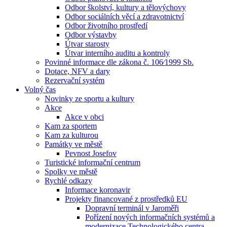
Odbor školství, kultury a tělovýchovy
Odbor sociálních věcí a zdravotnictví
Odbor životního prostředí
Odbor výstavby
Útvar starosty
Útvar interního auditu a kontroly
Povinné informace dle zákona č. 106⁄1999 Sb.
Dotace, NFV a dary
Rezervační systém
Volný čas
Novinky ze sportu a kultury
Akce
Akce v obci
Kam za sportem
Kam za kulturou
Památky ve městě
Pevnost Josefov
Turistické informační centrum
Spolky ve městě
Rychlé odkazy
Informace koronavir
Projekty financované z prostředků EU
Dopravní terminál v Jaroměři
Pořízení nových informačních systémů a
modernizace Technologického centra