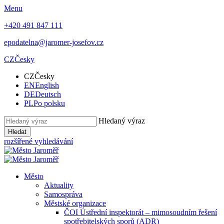
Menu
+420 491 847 111
epodatelna@jaromer-josefov.cz
CZ
Česky
CZ
Česky
EN
English
DE
Deutsch
PL
Po polsku
Hledaný výraz
Hledat
rozšířené vyhledávání
Město
Aktuality
Samospráva
Městské organizace
ČOI Ústřední inspektorát – mimosoudním řešení
spotřebitelských sporů (ADR)