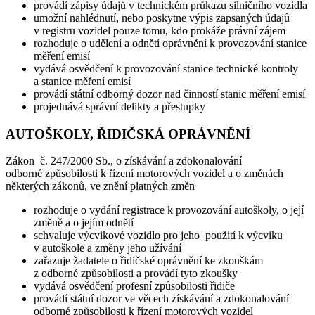
provádí zápisy údajů v technickém průkazu silničního vozidla
umožní nahlédnutí, nebo poskytne výpis zapsaných údajů
v registru vozidel pouze tomu, kdo prokáže právní zájem
rozhoduje o udělení a odnětí oprávnění k provozování stanice
měření emisí
vydává osvědčení k provozování stanice technické kontroly
a stanice měření emisí
provádí státní odborný dozor nad činností stanic měření emisí
projednává správní delikty a přestupky
AUTOŠKOLY, ŘIDIČSKÁ OPRÁVNĚNÍ
Zákon č. 247/2000 Sb., o získávání a zdokonalování
odborné způsobilosti k řízení motorových vozidel a o změnách
některých zákonů, ve znění platných změn
rozhoduje o vydání registrace k provozování autoškoly, o její
změně a o jejím odnětí
schvaluje výcvikové vozidlo pro jeho použití k výcviku
v autoškole a změny jeho užívání
zařazuje žadatele o řidičské oprávnění ke zkouškám
z odborné způsobilosti a provádí tyto zkoušky
vydává osvědčení profesní způsobilosti řidiče
provádí státní dozor ve věcech získávání a zdokonalování
odborné způsobilosti k řízení motorových vozidel