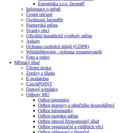
Energetika s.r.o. Jaroměř
Informace o městě
Čestní občané
Osobnosti Jaroměře
Partnerská města
Svazky obcí
Oficiální heraldické symboly města
Ankety
Ochrana osobních údajů (GDPR)
Whistleblowing - ochrana oznamovatelů
Foto a video
Městský úřad
Úřední deska
Zprávy z úřadu
E-podatelna
CzechPOINT
Datové schránky
Odbory MÚ
Odbor tajemnice
Odbor dopravy a silničního hospodářství
Odbor informatiky
Odbor majetku města
Odbor obecní živnostenský úřad
Odbor organizační a vnitřních věcí
Odbor plánovací a finanční