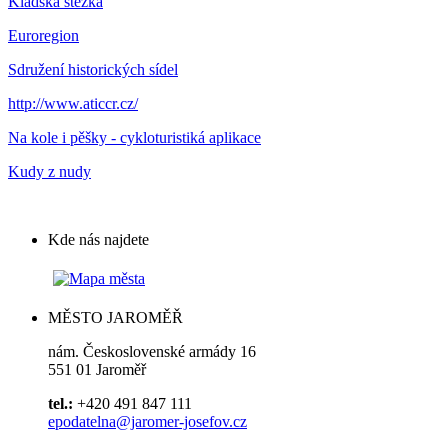
Kladská stezka
Euroregion
Sdružení historických sídel
http://www.aticcr.cz/
Na kole i pěšky - cykloturistiká aplikace
Kudy z nudy
Kde nás najdete
MĚSTO JAROMĚŘ
nám. Československé armády 16
551 01 Jaroměř
tel.:
+420 491 847 111
epodatelna@jaromer-josefov.cz