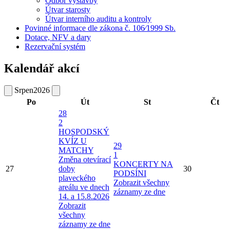
Odbor výstavby
Útvar starosty
Útvar interního auditu a kontroly
Povinné informace dle zákona č. 106⁄1999 Sb.
Dotace, NFV a dary
Rezervační systém
Kalendář akcí
Srpen
2026
Po
Út
St
Čt
28
2
HOSPODSKÝ
KVÍZ U
29
MATCHY
1
Změna otevírací
KONCERTY NA
27
doby
30
PODSÍNI
plaveckého
Zobrazit všechny
areálu ve dnech
záznamy ze dne
14. a 15.8.2026
Zobrazit
všechny
záznamy ze dne