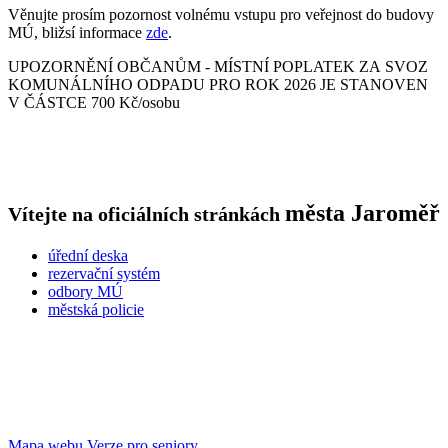
Věnujte prosím pozornost volnému vstupu pro veřejnost do budovy
MÚ, bližsí informace
zde
.
UPOZORNĚNÍ OBČANŮM - MÍSTNÍ POPLATEK ZA SVOZ
KOMUNÁLNÍHO ODPADU PRO ROK 2026 JE STANOVEN
V ČÁSTCE 700 Kč/osobu
města
Jaroměř
Vítejte na oficiálních stránkách
úřední deska
rezervační systém
odbory MÚ
městská policie
Mapa webu
Verze pro seniory