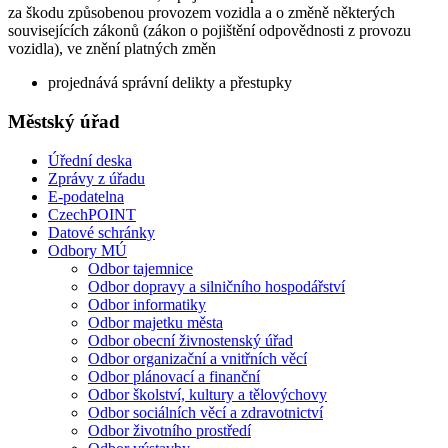
za škodu způsobenou provozem vozidla a o změně některých
souvisejících zákonů (zákon o pojištění odpovědnosti z provozu
vozidla), ve znění platných změn
projednává správní delikty a přestupky
Městský úřad
Úřední deska
Zprávy z úřadu
E-podatelna
CzechPOINT
Datové schránky
Odbory MÚ
Odbor tajemnice
Odbor dopravy a silničního hospodářství
Odbor informatiky
Odbor majetku města
Odbor obecní živnostenský úřad
Odbor organizační a vnitřních věcí
Odbor plánovací a finanční
Odbor školství, kultury a tělovýchovy
Odbor sociálních věcí a zdravotnictví
Odbor životního prostředí