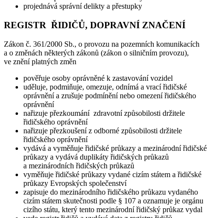
projednává správní delikty a přestupky
REGISTR ŘIDIČŮ, DOPRAVNÍ ZNAČENÍ
Zákon č. 361/2000 Sb., o provozu na pozemních komunikacích
a o změnách některých zákonů (zákon o silničním provozu),
ve znění platných změn
pověřuje osoby oprávněné k zastavování vozidel
uděluje, podmiňuje, omezuje, odnímá a vrací řidičské
oprávnění a zrušuje podmínění nebo omezení řidičského
oprávnění
nařizuje přezkoumání zdravotní způsobilosti držitele
řidičského oprávnění
nařizuje přezkoušení z odborné způsobilosti držitele
řidičského oprávnění
vydává a vyměňuje řidičské průkazy a mezinárodní řidičské
průkazy a vydává duplikáty řidičských průkazů
a mezinárodních řidičských průkazů
vyměňuje řidičské průkazy vydané cizím státem a řidičské
průkazy Evropských společenství
zapisuje do mezinárodního řidičského průkazu vydaného
cizím státem skutečnosti podle § 107 a oznamuje je orgánu
cizího státu, který tento mezinárodní řidičský průkaz vydal