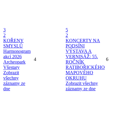
3
5
2
2
KOŘENY
KONCERTY NA
SMYSLŮ
PODSÍNI
Harmonogram
VÝSTAVA A
akcí 2026
VERNISÁŽ: 55.
4
6
Archeopark
ROČNÍK
Všestary
RATIBOŘICKÉHO
Zobrazit
MAPOVÉHO
všechny
OKRUHU
záznamy ze
Zobrazit všechny
dne
záznamy ze dne