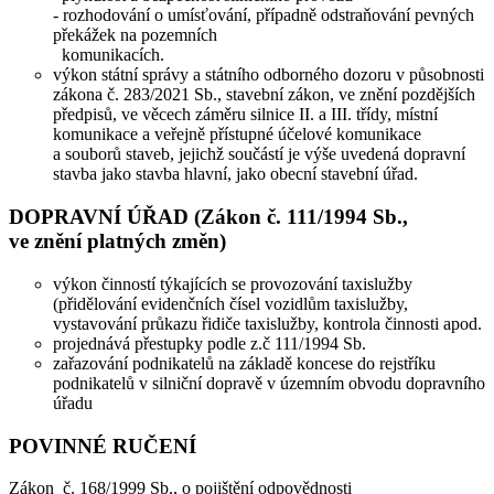
- rozhodování o umísťování, případně odstraňování pevných
překážek na pozemních
komunikacích.
výkon státní správy a státního odborného dozoru v působnosti
zákona č. 283/2021 Sb., stavební zákon, ve znění pozdějších
předpisů, ve věcech záměru silnice II. a III. třídy, místní
komunikace a veřejně přístupné účelové komunikace
a souborů staveb, jejichž součástí je výše uvedená dopravní
stavba jako stavba hlavní, jako obecní stavební úřad.
DOPRAVNÍ ÚŘAD (Zákon č. 111/1994 Sb.,
ve znění platných změn)
výkon činností týkajících se provozování taxislužby
(přidělování evidenčních čísel vozidlům taxislužby,
vystavování průkazu řidiče taxislužby, kontrola činnosti apod.
projednává přestupky podle z.č 111/1994 Sb.
zařazování podnikatelů na základě koncese do rejstříku
podnikatelů v silniční dopravě v územním obvodu dopravního
úřadu
POVINNÉ RUČENÍ
Zákon č. 168/1999 Sb., o pojištění odpovědnosti