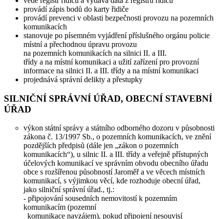
vede registr řidičů a vydává data z registru řidičů
provádí zápis bodů do karty řidiče
provádí prevenci v oblasti bezpečnosti provozu na pozemních
komunikacích
stanovuje po písemném vyjádření příslušného orgánu policie
místní a přechodnou úpravu provozu
na pozemních komunikacích na silnici II. a III.
třídy a na místní komunikaci a užití zařízení pro provozní
informace na silnici II. a III. třídy a na místní komunikaci
projednává správní delikty a přestupky
SILNIČNÍ SPRÁVNÍ ÚŘAD, OBECNÍ STAVEBNÍ
ÚŘAD
výkon státní správy a státního odborného dozoru v působnosti
zákona č. 13/1997 Sb., o pozemních komunikacích, ve znění
pozdějších předpisů (dále jen „zákon o pozemních
komunikacích“), u silnic II. a III. třídy a veřejně přístupných
účelových komunikací ve správním obvodu obecního úřadu
obce s rozšířenou působností Jaroměř a ve věcech místních
komunikací, s výjimkou věcí, kde rozhoduje obecní úřad,
jako silniční správní úřad., tj.:
- připojování sousedních nemovitostí k pozemním
komunikacím (pozemní
komunikace navzájem), pokud připojení nesouvisí