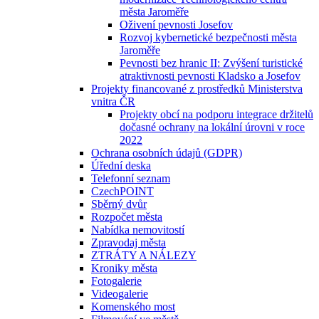
města Jaroměře
Oživení pevnosti Josefov
Rozvoj kybernetické bezpečnosti města
Jaroměře
Pevnosti bez hranic II: Zvýšení turistické
atraktivnosti pevnosti Kladsko a Josefov
Projekty financované z prostředků Ministerstva
vnitra ČR
Projekty obcí na podporu integrace držitelů
dočasné ochrany na lokální úrovni v roce
2022
Ochrana osobních údajů (GDPR)
Úřední deska
Telefonní seznam
CzechPOINT
Sběrný dvůr
Rozpočet města
Nabídka nemovitostí
Zpravodaj města
ZTRÁTY A NÁLEZY
Kroniky města
Fotogalerie
Videogalerie
Komenského most