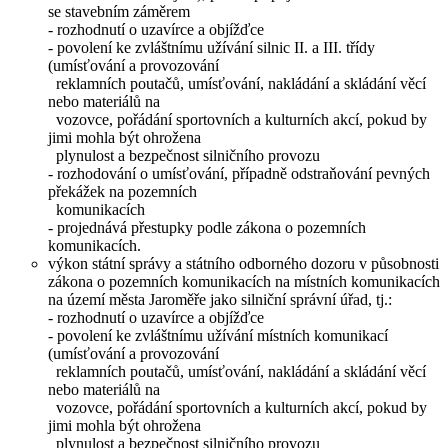
se stavebním záměrem
- rozhodnutí o uzavírce a objížďce
- povolení ke zvláštnímu užívání silnic II. a III. třídy
(umísťování a provozování
reklamních poutačů, umísťování, nakládání a skládání věcí
nebo materiálů na
vozovce, pořádání sportovních a kulturních akcí, pokud by
jimi mohla být ohrožena
plynulost a bezpečnost silničního provozu
- rozhodování o umísťování, případně odstraňování pevných
překážek na pozemních
komunikacích
- projednává přestupky podle zákona o pozemních
komunikacích.
výkon státní správy a státního odborného dozoru v působnosti
zákona o pozemních komunikacích na místních komunikacích
na území města Jaroměře jako silniční správní úřad, tj.:
- rozhodnutí o uzavírce a objížďce
- povolení ke zvláštnímu užívání místních komunikací
(umísťování a provozování
reklamních poutačů, umísťování, nakládání a skládání věcí
nebo materiálů na
vozovce, pořádání sportovních a kulturních akcí, pokud by
jimi mohla být ohrožena
plynulost a bezpečnost silničního provozu