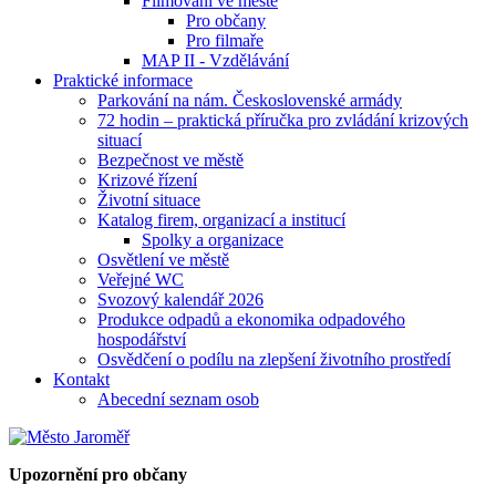
Filmování ve městě
Pro občany
Pro filmaře
MAP II - Vzdělávání
Praktické informace
Parkování na nám. Československé armády
72 hodin – praktická příručka pro zvládání krizových
situací
Bezpečnost ve městě
Krizové řízení
Životní situace
Katalog firem, organizací a institucí
Spolky a organizace
Osvětlení ve městě
Veřejné WC
Svozový kalendář 2026
Produkce odpadů a ekonomika odpadového
hospodářství
Osvědčení o podílu na zlepšení životního prostředí
Kontakt
Abecední seznam osob
Upozornění pro občany