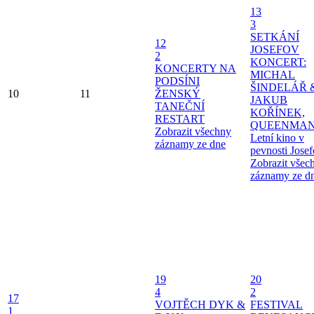
13
3
SETKÁNÍ
12
JOSEFOV
2
KONCERT:
KONCERTY NA
MICHAL
PODSÍNI
ŠINDELÁŘ 
10
11
ŽENSKÝ
JAKUB
TANEČNÍ
KOŘÍNEK,
RESTART
QUEENMAN
Zobrazit všechny
Letní kino v
záznamy ze dne
pevnosti Jose
Zobrazit všec
záznamy ze d
19
20
4
2
17
VOJTĚCH DYK &
FESTIVAL
1