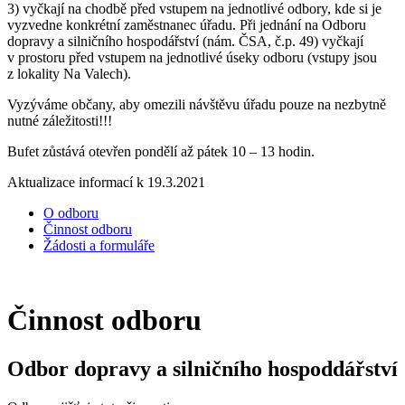
3) vyčkají na chodbě před vstupem na jednotlivé odbory, kde si je
vyzvedne konkrétní zaměstnanec úřadu. Při jednání na Odboru
dopravy a silničního hospodářství (nám. ČSA, č.p. 49) vyčkají
v prostoru před vstupem na jednotlivé úseky odboru (vstupy jsou
z lokality Na Valech).
Vyzýváme občany, aby omezili návštěvu úřadu pouze na nezbytně
nutné záležitosti!!!
Bufet zůstává otevřen pondělí až pátek 10 – 13 hodin.
Aktualizace informací k 19.3.2021
O odboru
Činnost odboru
Žádosti a formuláře
Činnost odboru
Odbor dopravy a silničního hospoddářství