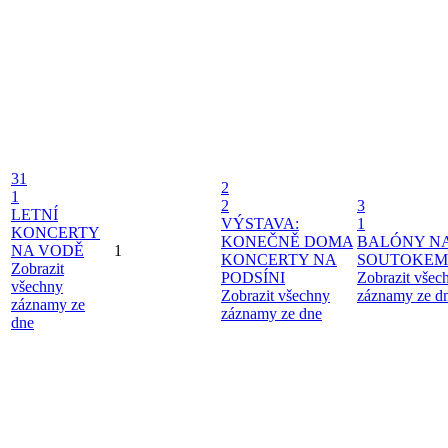
31
2
1
2
3
LETNÍ
VÝSTAVA:
1
KONCERTY
KONEČNĚ DOMA
BALÓNY N
NA VODĚ
1
KONCERTY NA
SOUTOKEM
Zobrazit
PODSÍNI
Zobrazit všec
všechny
Zobrazit všechny
záznamy ze d
záznamy ze
záznamy ze dne
dne