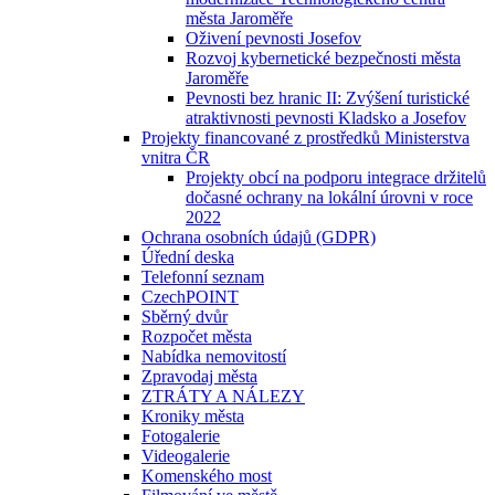
města Jaroměře
Oživení pevnosti Josefov
Rozvoj kybernetické bezpečnosti města
Jaroměře
Pevnosti bez hranic II: Zvýšení turistické
atraktivnosti pevnosti Kladsko a Josefov
Projekty financované z prostředků Ministerstva
vnitra ČR
Projekty obcí na podporu integrace držitelů
dočasné ochrany na lokální úrovni v roce
2022
Ochrana osobních údajů (GDPR)
Úřední deska
Telefonní seznam
CzechPOINT
Sběrný dvůr
Rozpočet města
Nabídka nemovitostí
Zpravodaj města
ZTRÁTY A NÁLEZY
Kroniky města
Fotogalerie
Videogalerie
Komenského most