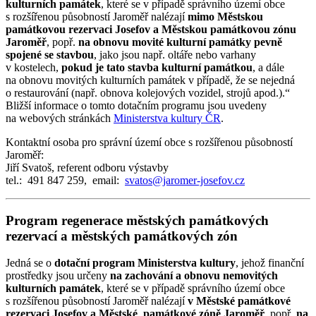
kulturních památek
, které se v případě správního území obce
s rozšířenou působností Jaroměř nalézají
mimo Městskou
památkovou rezervaci Josefov a Městskou památkovou zónu
Jaroměř
, popř.
na obnovu movité kulturní památky pevně
spojené se stavbou
, jako jsou např. oltáře nebo varhany
v kostelech,
pokud je tato stavba kulturní památkou
, a dále
na obnovu movitých kulturních památek v případě, že se nejedná
o restaurování (např. obnova kolejových vozidel, strojů apod.).“
Bližší informace o tomto dotačním programu jsou uvedeny
na webových stránkách
Ministerstva kultury ČR
.
Kontaktní osoba pro správní území obce s rozšířenou působností
Jaroměř:
Jiří Svatoš, referent odboru výstavby
tel.: 491 847 259, email:
svatos@jaromer-josefov.cz
Program regenerace městských památkových
rezervací a městských památkových zón
Jedná se o
dotační program Ministerstva kultury
, jehož finanční
prostředky jsou určeny
na zachování a obnovu nemovitých
kulturních památek
, které se v případě správního území obce
s rozšířenou působností Jaroměř nalézají
v Městské památkové
rezervaci Josefov a Městské památkové zóně Jaroměř
, popř.
na