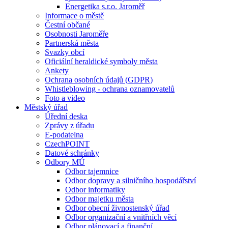
Energetika s.r.o. Jaroměř
Informace o městě
Čestní občané
Osobnosti Jaroměře
Partnerská města
Svazky obcí
Oficiální heraldické symboly města
Ankety
Ochrana osobních údajů (GDPR)
Whistleblowing - ochrana oznamovatelů
Foto a video
Městský úřad
Úřední deska
Zprávy z úřadu
E-podatelna
CzechPOINT
Datové schránky
Odbory MÚ
Odbor tajemnice
Odbor dopravy a silničního hospodářství
Odbor informatiky
Odbor majetku města
Odbor obecní živnostenský úřad
Odbor organizační a vnitřních věcí
Odbor plánovací a finanční