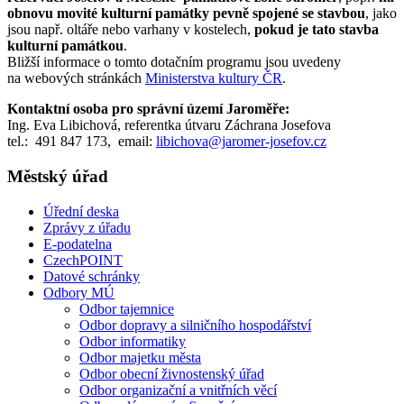
obnovu movité kulturní památky pevně spojené se stavbou
, jako
jsou např. oltáře nebo varhany v kostelech,
pokud je tato stavba
kulturní památkou
.
Bližší informace o tomto dotačním programu jsou uvedeny
na webových stránkách
Ministerstva kultury ČR
.
Kontaktní osoba pro správní území Jaroměře:
Ing. Eva Libichová, referentka útvaru Záchrana Josefova
tel.: 491 847 173, email:
libichova
@jaromer-josefov.cz
Městský úřad
Úřední deska
Zprávy z úřadu
E-podatelna
CzechPOINT
Datové schránky
Odbory MÚ
Odbor tajemnice
Odbor dopravy a silničního hospodářství
Odbor informatiky
Odbor majetku města
Odbor obecní živnostenský úřad
Odbor organizační a vnitřních věcí