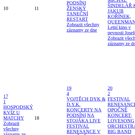
MICHAL
PODSÍNI
ŠINDELÁŘ 
10
11
ŽENSKÝ
JAKUB
TANEČNÍ
KOŘÍNEK,
RESTART
QUEENMAN
Zobrazit všechny
Letní kino v
záznamy ze dne
pevnosti Jose
Zobrazit všec
záznamy ze d
19
20
4
2
17
VOJTĚCH DYK &
FESTIVAL
1
D.Y.K.
RENESANC
HOSPODSKÝ
KONCERTY NA
OPOČNĚ
KVÍZ U
PODSÍNI
NA
KONCERT:
MATCHY
18
STOJÁKA LIVE
LOVESONG
Zobrazit
FESTIVAL
ORCHESTR
všechny
RENESANCE V
BIG BAND
záznamy ze