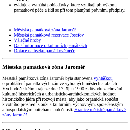
eviduje a vymáhá pohledávky, které vznikají při výkonu
památkové péče a řídí se při tom platnými právními předpisy.
Městská památková zóna Jaroměř
Městská památková rezervace Josefov
Válečné hroby
Další informace o kulturních památkách
Dotace na úseku památkové péče
Městská památková zóna Jaroměř
Městská památková zóna Jaroměř byla stanovena
vyhláškou
o prohlášení památkových zón ve vybraných městech a obcích
Východočeského kraje ze dne 17. října 1990 z důvodu zachování
kulturně historických a urbanisticko-architektonických hodnot
historického jádra při rozvoji města, aby jako organická součást
životního prostředí sloužila kulturním, výchovným, společenským
a hospodářským potřebám společnosti.
Hranice městské památkové
zóny Jaroměř
.