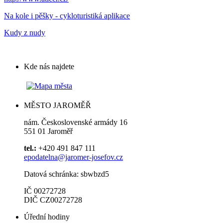
Na kole i pěšky - cykloturistiká aplikace
Kudy z nudy
Kde nás najdete
MĚSTO JAROMĚŘ
nám. Československé armády 16
551 01 Jaroměř
tel.:
+420 491 847 111
epodatelna@jaromer-josefov.cz
Datová schránka: sbwbzd5
IČ 00272728
DIČ CZ00272728
Úřední hodiny