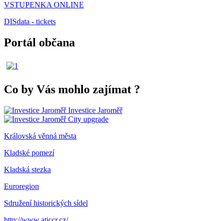
VSTUPENKA ONLINE
DISdata - tickets
Portál občana
Co by Vás mohlo zajímat
?
Investice Jaroměř
City upgrade
Královská věnná města
Kladské pomezí
Kladská stezka
Euroregion
Sdružení historických sídel
http://www.aticcr.cz/