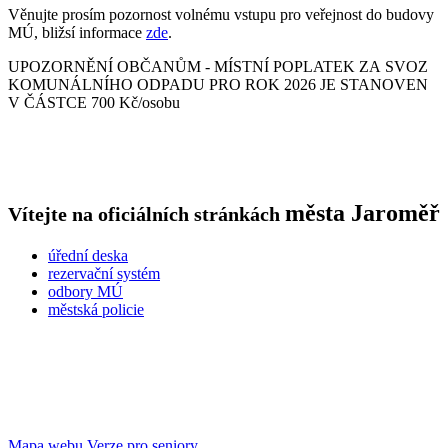
Věnujte prosím pozornost volnému vstupu pro veřejnost do budovy
MÚ, bližsí informace
zde
.
UPOZORNĚNÍ OBČANŮM - MÍSTNÍ POPLATEK ZA SVOZ
KOMUNÁLNÍHO ODPADU PRO ROK 2026 JE STANOVEN
V ČÁSTCE 700 Kč/osobu
města
Jaroměř
Vítejte na oficiálních stránkách
úřední deska
rezervační systém
odbory MÚ
městská policie
Mapa webu
Verze pro seniory