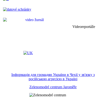
Videoreportáže
Інформація для громадян України в Чехії у зв'язку з
російською агресією в Україні
Zelenomodré centrum Jaroměře