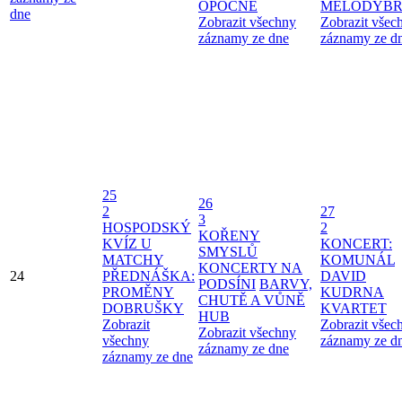
OPOČNĚ
MELODYBR
dne
Zobrazit všechny
Zobrazit všec
záznamy ze dne
záznamy ze d
25
26
2
27
3
HOSPODSKÝ
2
KOŘENY
KVÍZ U
KONCERT:
SMYSLŮ
MATCHY
KOMUNÁL
KONCERTY NA
24
PŘEDNÁŠKA:
DAVID
PODSÍNI
BARVY,
PROMĚNY
KUDRNA
CHUTĚ A VŮNĚ
DOBRUŠKY
KVARTET
HUB
Zobrazit
Zobrazit všec
Zobrazit všechny
všechny
záznamy ze d
záznamy ze dne
záznamy ze dne