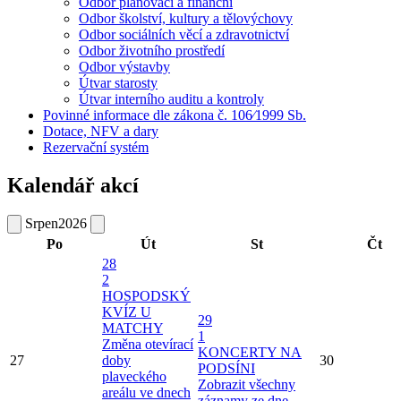
Odbor plánovací a finanční
Odbor školství, kultury a tělovýchovy
Odbor sociálních věcí a zdravotnictví
Odbor životního prostředí
Odbor výstavby
Útvar starosty
Útvar interního auditu a kontroly
Povinné informace dle zákona č. 106⁄1999 Sb.
Dotace, NFV a dary
Rezervační systém
Kalendář akcí
Srpen
2026
Po
Út
St
Čt
28
2
HOSPODSKÝ
KVÍZ U
29
MATCHY
1
Změna otevírací
KONCERTY NA
27
doby
30
PODSÍNI
plaveckého
Zobrazit všechny
areálu ve dnech
záznamy ze dne