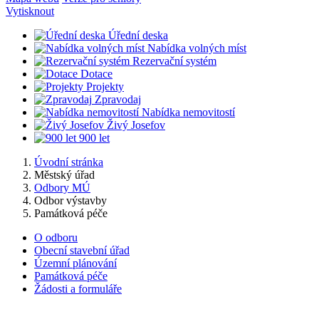
Vytisknout
Úřední deska
Nabídka volných míst
Rezervační systém
Dotace
Projekty
Zpravodaj
Nabídka nemovitostí
Živý Josefov
900 let
Úvodní stránka
Městský úřad
Odbory MÚ
Odbor výstavby
Památková péče
O odboru
Obecní stavební úřad
Územní plánování
Památková péče
Žádosti a formuláře