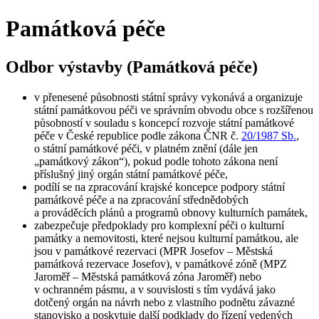
Památková péče
Odbor výstavby (Památková péče)
v přenesené působnosti státní správy vykonává a organizuje
státní památkovou péči ve správním obvodu obce s rozšířenou
působností v souladu s koncepcí rozvoje státní památkové
péče v České republice podle zákona ČNR č.
20/1987 Sb.
,
o státní památkové péči, v platném znění (dále jen
„památkový zákon“), pokud podle tohoto zákona není
příslušný jiný orgán státní památkové péče,
podílí se na zpracování krajské koncepce podpory státní
památkové péče a na zpracování střednědobých
a prováděcích plánů a programů obnovy kulturních památek,
zabezpečuje předpoklady pro komplexní péči o kulturní
památky a nemovitosti, které nejsou kulturní památkou, ale
jsou v památkové rezervaci (MPR Josefov – Městská
památková rezervace Josefov), v památkové zóně (MPZ
Jaroměř – Městská památková zóna Jaroměř) nebo
v ochranném pásmu, a v souvislosti s tím vydává jako
dotčený orgán na návrh nebo z vlastního podnětu závazné
stanovisko a poskytuje další podklady do řízení vedených