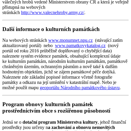
válečných hrobů vedené Ministerstvem obrany ČR a která je veřejně
přístupná na webových
stránkách
http://www.valecnehroby.army.cz/
.
Další informace o kulturních památkách
Na webových stránkách
www.monumnet.npu.cz
(stávající zatím
aktualizovaný portál) nebo
www.pamatkovykatalog.cz
(nový
portál od roku 2016 průběžně doplňovaný o chybějící data)
naleznete systém evidence památek, obsahující komplexní údaje
ke kulturním památkám, národním kulturním památkám, památkově
chráněným územím, ochranným pásmům a nově také k dalším
hodnotným objektům, jichž se zájem památkové péče dotýká.
Naleznete zde základní popisné informace včetně fotografie
památky a odkazu na její umístění v katastrální mapě. Nebo je
možné použít mapu
geoportálu Národního památkového ústavu
.
Program obnovy kulturních památek
prostřednictvím obce s rozšířenou působností
Jedná se o
dotační program Ministerstva kultury
, jehož finanční
prostředky jsou určeny n
a zachování a obnovu nemovitých