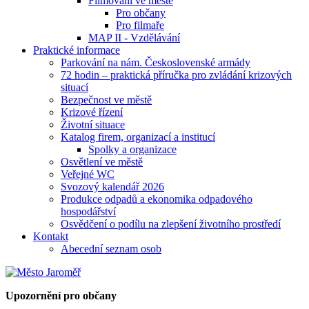
Filmování ve městě
Pro občany
Pro filmaře
MAP II - Vzdělávání
Praktické informace
Parkování na nám. Československé armády
72 hodin – praktická příručka pro zvládání krizových
situací
Bezpečnost ve městě
Krizové řízení
Životní situace
Katalog firem, organizací a institucí
Spolky a organizace
Osvětlení ve městě
Veřejné WC
Svozový kalendář 2026
Produkce odpadů a ekonomika odpadového
hospodářství
Osvědčení o podílu na zlepšení životního prostředí
Kontakt
Abecední seznam osob
Upozornění pro občany