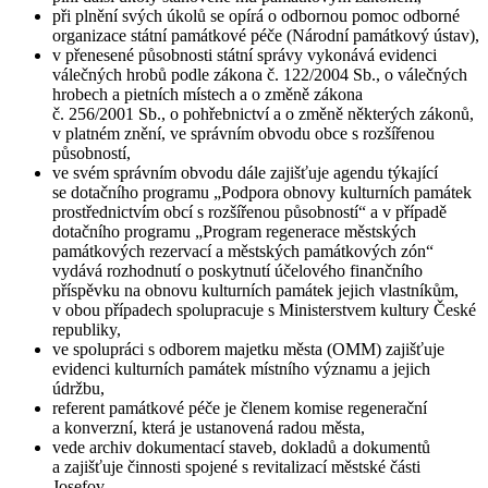
při plnění svých úkolů se opírá o odbornou pomoc odborné
organizace státní památkové péče (Národní památkový ústav),
v přenesené působnosti státní správy vykonává evidenci
válečných hrobů podle zákona č. 122/2004 Sb., o válečných
hrobech a pietních místech a o změně zákona
č. 256/2001 Sb., o pohřebnictví a o změně některých zákonů,
v platném znění, ve správním obvodu obce s rozšířenou
působností,
ve svém správním obvodu dále zajišťuje agendu týkající
se dotačního programu „Podpora obnovy kulturních památek
prostřednictvím obcí s rozšířenou působností“ a v případě
dotačního programu „Program regenerace městských
památkových rezervací a městských památkových zón“
vydává rozhodnutí o poskytnutí účelového finančního
příspěvku na obnovu kulturních památek jejich vlastníkům,
v obou případech spolupracuje s Ministerstvem kultury České
republiky,
ve spolupráci s odborem majetku města (OMM) zajišťuje
evidenci kulturních památek místního významu a jejich
údržbu,
referent památkové péče je členem komise regenerační
a konverzní, která je ustanovená radou města,
vede archiv dokumentací staveb, dokladů a dokumentů
a zajišťuje činnosti spojené s revitalizací městské části
Josefov,