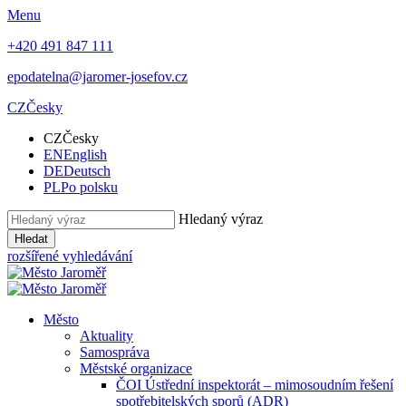
Menu
+420 491 847 111
epodatelna@jaromer-josefov.cz
CZ
Česky
CZ
Česky
EN
English
DE
Deutsch
PL
Po polsku
Hledaný výraz
Hledat
rozšířené vyhledávání
Město
Aktuality
Samospráva
Městské organizace
ČOI Ústřední inspektorát – mimosoudním řešení
spotřebitelských sporů (ADR)