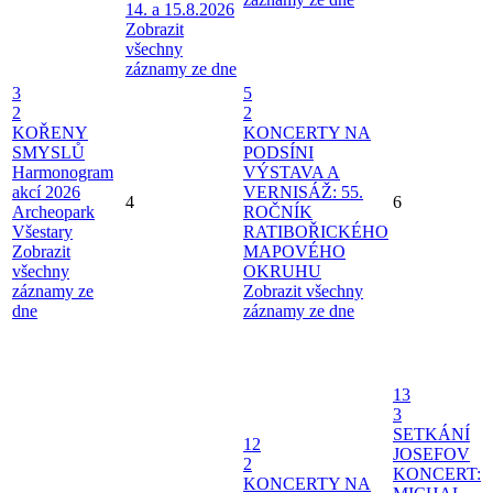
14. a 15.8.2026
Zobrazit
všechny
záznamy ze dne
3
5
2
2
KOŘENY
KONCERTY NA
SMYSLŮ
PODSÍNI
Harmonogram
VÝSTAVA A
akcí 2026
VERNISÁŽ: 55.
4
6
Archeopark
ROČNÍK
Všestary
RATIBOŘICKÉHO
Zobrazit
MAPOVÉHO
všechny
OKRUHU
záznamy ze
Zobrazit všechny
dne
záznamy ze dne
13
3
SETKÁNÍ
12
JOSEFOV
2
KONCERT:
KONCERTY NA