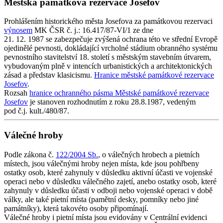
Městská památková rezervace Josefov
Prohlášením historického města Josefova za památkovou rezervaci
výnosem
MK ČSR č. j.: 16.417/87-VI/1 ze dne
21. 12. 1987 se zabezpečuje zvýšená ochrana této ve střední Evropě
ojedinělé pevnosti, dokládající vrcholné stádium obranného systému
pevnostního stavitelství 18. století s městským stavebním útvarem,
vybudovaným plně v intencích urbanistických a architektonických
zásad a představ klasicismu.
Hranice městské památkové rezervace
Josefov
.
Rozsah
hranice ochranného pásma Městské památkové rezervace
Josefov
je stanoven rozhodnutím z roku 28.8.1987, vedeným
pod č.j. kult./480/87.
Válečné hroby
Podle zákona č.
122/2004 Sb.
, o válečných hrobech a pietních
místech, jsou válečnými hroby nejen místa, kde jsou pohřbeny
ostatky osob, které zahynuly v důsledku aktivní účasti ve vojenské
operaci nebo v důsledku válečného zajetí, anebo ostatky osob, které
zahynuly v důsledku účasti v odboji nebo vojenské operaci v době
války, ale také pietní místa (pamětní desky, pomníky nebo jiné
památníky), která takovéto osoby připomínají.
Válečné hroby i pietní místa jsou evidovány v Centrální evidenci