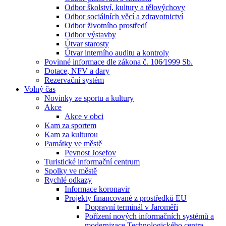
Odbor školství, kultury a tělovýchovy
Odbor sociálních věcí a zdravotnictví
Odbor životního prostředí
Odbor výstavby
Útvar starosty
Útvar interního auditu a kontroly
Povinné informace dle zákona č. 106⁄1999 Sb.
Dotace, NFV a dary
Rezervační systém
Volný čas
Novinky ze sportu a kultury
Akce
Akce v obci
Kam za sportem
Kam za kulturou
Památky ve městě
Pevnost Josefov
Turistické informační centrum
Spolky ve městě
Rychlé odkazy
Informace koronavir
Projekty financované z prostředků EU
Dopravní terminál v Jaroměři
Pořízení nových informačních systémů a
modernizace Technologického centra