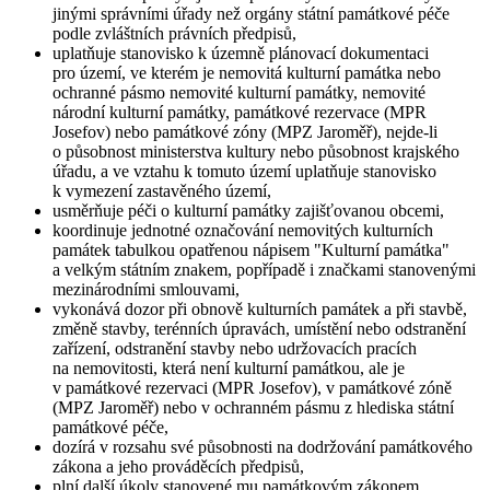
jinými správními úřady než orgány státní památkové péče
podle zvláštních právních předpisů,
uplatňuje stanovisko k územně plánovací dokumentaci
pro území, ve kterém je nemovitá kulturní památka nebo
ochranné pásmo nemovité kulturní památky, nemovité
národní kulturní památky, památkové rezervace (MPR
Josefov) nebo památkové zóny (MPZ Jaroměř), nejde-li
o působnost ministerstva kultury nebo působnost krajského
úřadu, a ve vztahu k tomuto území uplatňuje stanovisko
k vymezení zastavěného území,
usměrňuje péči o kulturní památky zajišťovanou obcemi,
koordinuje jednotné označování nemovitých kulturních
památek tabulkou opatřenou nápisem "Kulturní památka"
a velkým státním znakem, popřípadě i značkami stanovenými
mezinárodními smlouvami,
vykonává dozor při obnově kulturních památek a při stavbě,
změně stavby, terénních úpravách, umístění nebo odstranění
zařízení, odstranění stavby nebo udržovacích pracích
na nemovitosti, která není kulturní památkou, ale je
v památkové rezervaci (MPR Josefov), v památkové zóně
(MPZ Jaroměř) nebo v ochranném pásmu z hlediska státní
památkové péče,
dozírá v rozsahu své působnosti na dodržování památkového
zákona a jeho prováděcích předpisů,
plní další úkoly stanovené mu památkovým zákonem,