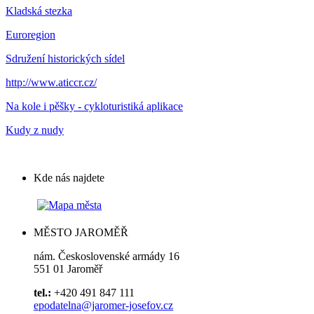
Kladská stezka
Euroregion
Sdružení historických sídel
http://www.aticcr.cz/
Na kole i pěšky - cykloturistiká aplikace
Kudy z nudy
Kde nás najdete
MĚSTO JAROMĚŘ
nám. Československé armády 16
551 01 Jaroměř
tel.:
+420 491 847 111
epodatelna@jaromer-josefov.cz