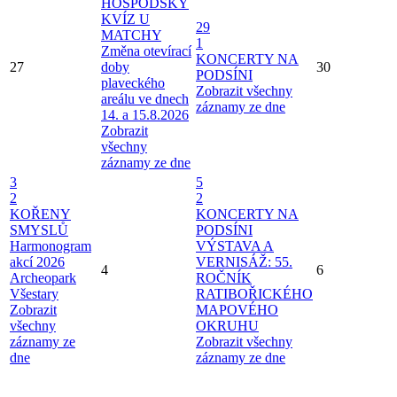
HOSPODSKÝ
KVÍZ U
29
MATCHY
1
Změna otevírací
KONCERTY NA
27
doby
30
PODSÍNI
plaveckého
Zobrazit všechny
areálu ve dnech
záznamy ze dne
14. a 15.8.2026
Zobrazit
všechny
záznamy ze dne
3
5
2
2
KOŘENY
KONCERTY NA
SMYSLŮ
PODSÍNI
Harmonogram
VÝSTAVA A
akcí 2026
VERNISÁŽ: 55.
4
6
Archeopark
ROČNÍK
Všestary
RATIBOŘICKÉHO
Zobrazit
MAPOVÉHO
všechny
OKRUHU
záznamy ze
Zobrazit všechny
dne
záznamy ze dne