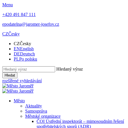
Menu
+420 491 847 111
epodatelna@jaromer-josefov.cz
CZ
Česky
CZ
Česky
EN
English
DE
Deutsch
PL
Po polsku
Hledaný výraz
Hledat
rozšířené vyhledávání
Město
Aktuality
Samospráva
Městské organizace
ČOI Ústřední inspektorát – mimosoudním řešení
spotřebitelských sporů (ADR)