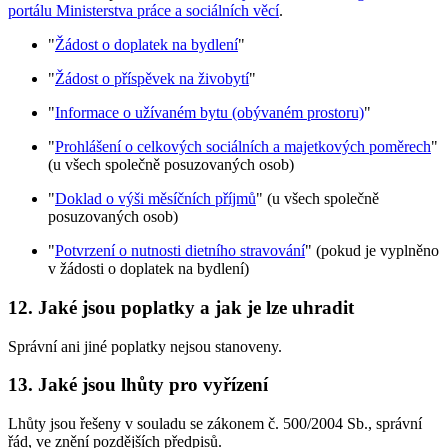
portálu Ministerstva práce a sociálních věcí
.
"
Žádost o doplatek na bydlení
"
"
Žádost o příspěvek na živobytí
"
"
Informace o užívaném bytu (obývaném prostoru)
"
"
Prohlášení o celkových sociálních a majetkových poměrech
"
(u všech společně posuzovaných osob)
"
Doklad o výši měsíčních příjmů
" (u všech společně
posuzovaných osob)
"
Potvrzení o nutnosti dietního stravování
" (pokud je vyplněno
v žádosti o doplatek na bydlení)
12. Jaké jsou poplatky a jak je lze uhradit
Správní ani jiné poplatky nejsou stanoveny.
13. Jaké jsou lhůty pro vyřízení
Lhůty jsou řešeny v souladu se zákonem č. 500/2004 Sb., správní
řád, ve znění pozdějších předpisů.