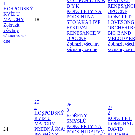
VOJTĚCH DYK &
FESTIVAL
1
D.Y.K.
RENESANC
HOSPODSKÝ
KONCERTY NA
OPOČNĚ
KVÍZ U
PODSÍNI
NA
KONCERT:
MATCHY
18
STOJÁKA LIVE
LOVESONG
Zobrazit
FESTIVAL
ORCHESTR
všechny
RENESANCE V
BIG BAND
záznamy ze
OPOČNĚ
MELODYBR
dne
Zobrazit všechny
Zobrazit všec
záznamy ze dne
záznamy ze d
25
26
2
27
3
HOSPODSKÝ
2
KOŘENY
KVÍZ U
KONCERT:
SMYSLŮ
MATCHY
KOMUNÁL
KONCERTY NA
24
PŘEDNÁŠKA:
DAVID
PODSÍNI
BARVY,
PROMĚNY
KUDRNA