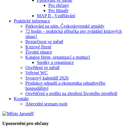
Filmování ve městě
Pro občany
Pro filmaře
MAP II - Vzdělávání
Praktické informace
Parkování na nám. Československé armády
72 hodin – praktická příručka pro zvládání krizových
situací
Bezpečnost ve městě
Krizové řízení
Životní situace
Katalog firem, organizací a institucí
Spolky a organizace
Osvětlení ve městě
Veřejné WC
Svozový kalendář 2026
Produkce odpadů a ekonomika odpadového
hospodářství
Osvědčení o podílu na zlepšení životního prostředí
Kontakt
Abecední seznam osob
Upozornění pro občany