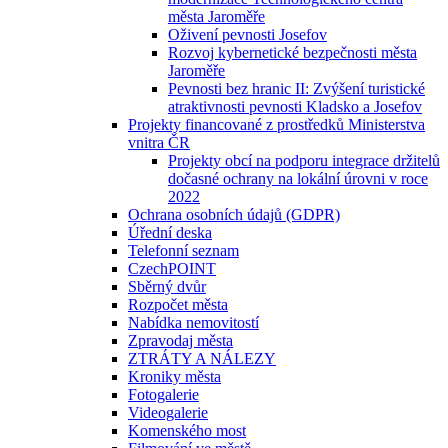
města Jaroměře
Oživení pevnosti Josefov
Rozvoj kybernetické bezpečnosti města
Jaroměře
Pevnosti bez hranic II: Zvýšení turistické
atraktivnosti pevnosti Kladsko a Josefov
Projekty financované z prostředků Ministerstva
vnitra ČR
Projekty obcí na podporu integrace držitelů
dočasné ochrany na lokální úrovni v roce
2022
Ochrana osobních údajů (GDPR)
Úřední deska
Telefonní seznam
CzechPOINT
Sběrný dvůr
Rozpočet města
Nabídka nemovitostí
Zpravodaj města
ZTRÁTY A NÁLEZY
Kroniky města
Fotogalerie
Videogalerie
Komenského most