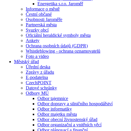
Energetika s.r.o. Jaroměř
Informace o městě
Čestní občané
Osobnosti Jaroměře
Partnerská města
Svazky obcí
Oficiální heraldické symboly města
Ankety
Ochrana osobních údajů (GDPR)
Whistleblowing - ochrana oznamovatelů
Foto a video
Městský úřad
Úřední deska
Zprávy z úřadu
E-podatelna
CzechPOINT
Datové schránky
Odbory MÚ
Odbor tajemnice
Odbor dopravy a silničního hospodářství
Odbor informatiky
Odbor majetku města
Odbor obecní živnostenský úřad
Odbor organizační a vnitřních věcí
Odbor plánovací a finanční