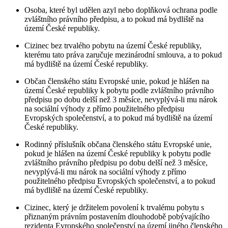
Osoba, které byl udělen azyl nebo doplňková ochrana podle
zvláštního právního předpisu, a to pokud má bydliště na
území České republiky.
Cizinec bez trvalého pobytu na území České republiky,
kterému tato práva zaručuje mezinárodní smlouva, a to pokud
má bydliště na území České republiky.
Občan členského státu Evropské unie, pokud je hlášen na
území České republiky k pobytu podle zvláštního právního
předpisu po dobu delší než 3 měsíce, nevyplývá-li mu nárok
na sociální výhody z přímo použitelného předpisu
Evropských společenství, a to pokud má bydliště na území
České republiky.
Rodinný příslušník občana členského státu Evropské unie,
pokud je hlášen na území České republiky k pobytu podle
zvláštního právního předpisu po dobu delší než 3 měsíce,
nevyplývá-li mu nárok na sociální výhody z přímo
použitelného předpisu Evropských společenství, a to pokud
má bydliště na území České republiky.
Cizinec, který je držitelem povolení k trvalému pobytu s
přiznaným právním postavením dlouhodobě pobývajícího
rezidenta Evropského společenství na území jiného členského