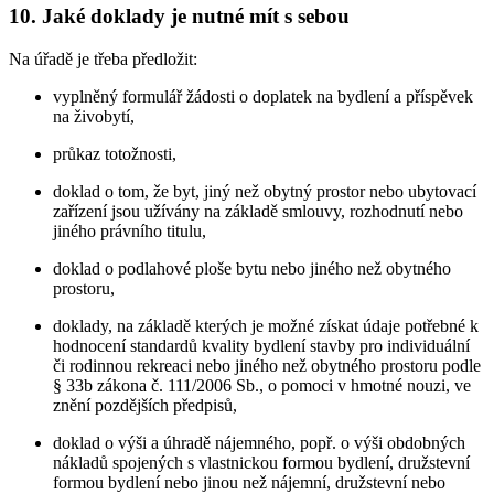
10. Jaké doklady je nutné mít s sebou
Na úřadě je třeba předložit:
vyplněný formulář žádosti o doplatek na bydlení a příspěvek
na živobytí,
průkaz totožnosti,
doklad o tom, že byt, jiný než obytný prostor nebo ubytovací
zařízení jsou užívány na základě smlouvy, rozhodnutí nebo
jiného právního titulu,
doklad o podlahové ploše bytu nebo jiného než obytného
prostoru,
doklady, na základě kterých je možné získat údaje potřebné k
hodnocení standardů kvality bydlení stavby pro individuální
či rodinnou rekreaci nebo jiného než obytného prostoru podle
§ 33b zákona č. 111/2006 Sb., o pomoci v hmotné nouzi, ve
znění pozdějších předpisů,
doklad o výši a úhradě nájemného, popř. o výši obdobných
nákladů spojených s vlastnickou formou bydlení, družstevní
formou bydlení nebo jinou než nájemní, družstevní nebo