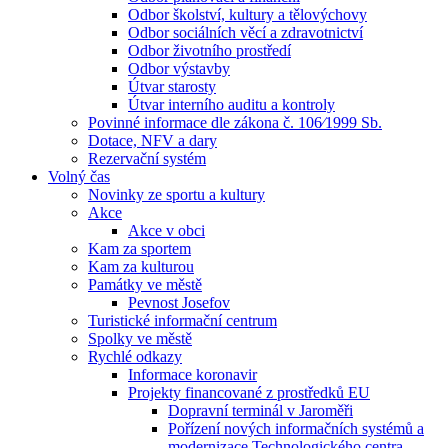
Odbor školství, kultury a tělovýchovy
Odbor sociálních věcí a zdravotnictví
Odbor životního prostředí
Odbor výstavby
Útvar starosty
Útvar interního auditu a kontroly
Povinné informace dle zákona č. 106⁄1999 Sb.
Dotace, NFV a dary
Rezervační systém
Volný čas
Novinky ze sportu a kultury
Akce
Akce v obci
Kam za sportem
Kam za kulturou
Památky ve městě
Pevnost Josefov
Turistické informační centrum
Spolky ve městě
Rychlé odkazy
Informace koronavir
Projekty financované z prostředků EU
Dopravní terminál v Jaroměři
Pořízení nových informačních systémů a
modernizace Technologického centra