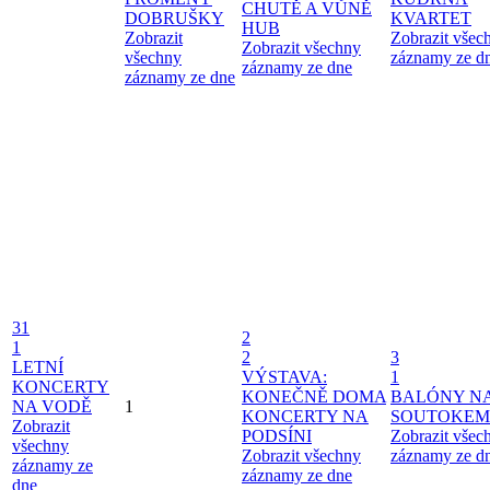
CHUTĚ A VŮNĚ
DOBRUŠKY
KVARTET
HUB
Zobrazit
Zobrazit všec
Zobrazit všechny
všechny
záznamy ze d
záznamy ze dne
záznamy ze dne
31
2
1
2
3
LETNÍ
VÝSTAVA:
1
KONCERTY
KONEČNĚ DOMA
BALÓNY N
NA VODĚ
1
KONCERTY NA
SOUTOKEM
Zobrazit
PODSÍNI
Zobrazit všec
všechny
Zobrazit všechny
záznamy ze d
záznamy ze
záznamy ze dne
dne