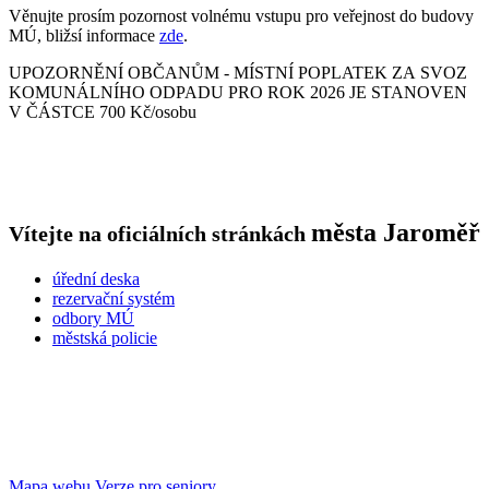
Věnujte prosím pozornost volnému vstupu pro veřejnost do budovy
MÚ, bližsí informace
zde
.
UPOZORNĚNÍ OBČANŮM - MÍSTNÍ POPLATEK ZA SVOZ
KOMUNÁLNÍHO ODPADU PRO ROK 2026 JE STANOVEN
V ČÁSTCE 700 Kč/osobu
města
Jaroměř
Vítejte na oficiálních stránkách
úřední deska
rezervační systém
odbory MÚ
městská policie
Mapa webu
Verze pro seniory