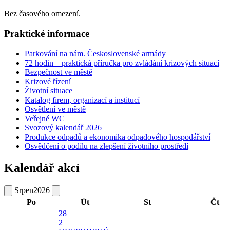
Bez časového omezení.
Praktické informace
Parkování na nám. Československé armády
72 hodin – praktická příručka pro zvládání krizových situací
Bezpečnost ve městě
Krizové řízení
Životní situace
Katalog firem, organizací a institucí
Osvětlení ve městě
Veřejné WC
Svozový kalendář 2026
Produkce odpadů a ekonomika odpadového hospodářství
Osvědčení o podílu na zlepšení životního prostředí
Kalendář akcí
Srpen
2026
Po
Út
St
Čt
28
2