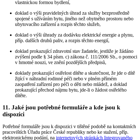
vlastnickou formou bydlení,
doklad o výši pravidelných úhrad za služby bezprostředně
spojené s užíváním bytu, jiného než obytného prostoru nebo
ubytovacího zařízení a rozpis těchto služeb,
doklad o výši úhrady za dodávku elektrické energie a plynu,
příp. dalších druhů paliv, a rozpis těchto energií,
doklad prokazující zdravotní stav žadatele, jestliže je žádáno
zvýšení podle § 34 písm. c) zákona č. 111/2006 Sb., o pomoci
v hmotné nouzi, ve znění pozdějších předpisů,
doklady prokazující osiřelost dítěte a skutečnost, že jde o dítě
žijící v náhradní rodinné péči nebo v plném přímém
zaopatření zařízení pro péči o děti nebo mládež, a doklad
prokazující přechod nájmu bytu, jde-li o žádost osiřelého
dítěte.
11. Jaké jsou potřebné formuláře a kde jsou k
dispozici
Potřebné formuláře jsou k dispozici v tištěné podobě na kontaktních
pracovištích Úřadu práce České republiky nebo ke stažení, příp.
elektronickému podání, na
internetových stránkách Integrovaného