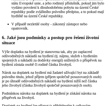
státu Evropské unie, a jeho rodinný příslušník, pokud jim bylo
vydáno povolení k dlouhodobému pobytu na území České
republiky podle zvláštního právního předpisu, a to pokud mají
bydliště na území České republiky.
V případě nezletilé osoby - zákonný zástupce nebo
opatrovník.
6. Jaké jsou podmínky a postup pro řešení životní
situace
Výše doplatku na bydlení je stanovena tak, aby po zaplacení
odůvodněných nákladů na bydlení (tj. nájmu, služeb s bydlením
spojených a nákladů za dodávky energií) snížených o příspěvek na
bydlení zůstala osobě či rodině částka živobytí.
Nárok na doplatek na bydlení má žadatel užívající byt na základě
právního titulu, jehož příjem (příjem společně posuzovaných osob)
je po úhradě odůvodněných nákladů na bydlení nižší než částka
jeho živobytí (částka živobytí společně posuzovaných osob).
Podmínkou nároku na doplatek na bydlení je získání nároku na
příspěvek na živobytí.
Doplatek na bydlení lze přiznat (s přihlédnutím k celkovým