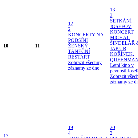
13
3
SETKÁNÍ
12
JOSEFOV
2
KONCERT:
KONCERTY NA
MICHAL
PODSÍNI
ŠINDELÁŘ 
10
11
ŽENSKÝ
JAKUB
TANEČNÍ
KOŘÍNEK,
RESTART
QUEENMAN
Zobrazit všechny
Letní kino v
záznamy ze dne
pevnosti Jose
Zobrazit všec
záznamy ze d
19
20
4
2
17