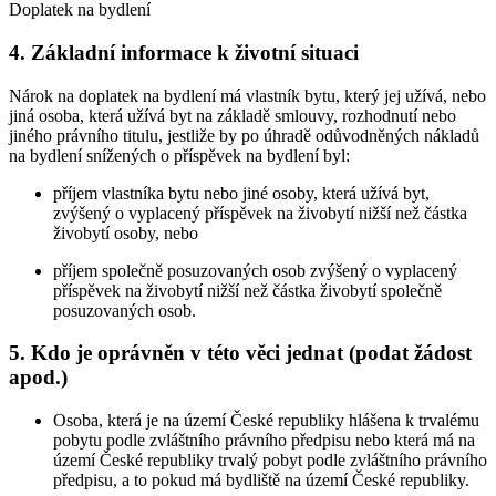
Doplatek na bydlení
4. Základní informace k životní situaci
Nárok na doplatek na bydlení má vlastník bytu, který jej užívá, nebo
jiná osoba, která užívá byt na základě smlouvy, rozhodnutí nebo
jiného právního titulu, jestliže by po úhradě odůvodněných nákladů
na bydlení snížených o příspěvek na bydlení byl:
příjem vlastníka bytu nebo jiné osoby, která užívá byt,
zvýšený o vyplacený příspěvek na živobytí nižší než částka
živobytí osoby, nebo
příjem společně posuzovaných osob zvýšený o vyplacený
příspěvek na živobytí nižší než částka živobytí společně
posuzovaných osob.
5. Kdo je oprávněn v této věci jednat (podat žádost
apod.)
Osoba, která je na území České republiky hlášena k trvalému
pobytu podle zvláštního právního předpisu nebo která má na
území České republiky trvalý pobyt podle zvláštního právního
předpisu, a to pokud má bydliště na území České republiky.