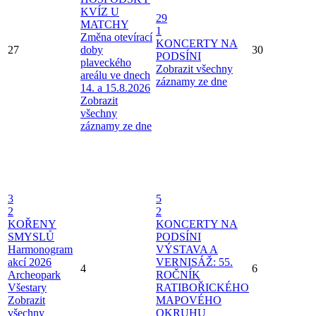
KVÍZ U
29
MATCHY
1
Změna otevírací
KONCERTY NA
27
doby
30
PODSÍNI
plaveckého
Zobrazit všechny
areálu ve dnech
záznamy ze dne
14. a 15.8.2026
Zobrazit
všechny
záznamy ze dne
3
5
2
2
KOŘENY
KONCERTY NA
SMYSLŮ
PODSÍNI
Harmonogram
VÝSTAVA A
akcí 2026
VERNISÁŽ: 55.
4
6
Archeopark
ROČNÍK
Všestary
RATIBOŘICKÉHO
Zobrazit
MAPOVÉHO
všechny
OKRUHU