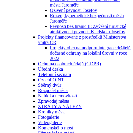
města Jaroměře
Oživení pevnosti Josefov
Rozvoj kybernetické bezpečnosti města
Jaroměře
Pevnosti bez hranic II: Zvýšení turistické
atraktivnosti pevnosti Kladsko a Josefov
Projekty financované z prostředků Ministerstva
vnitra ČR
Projekty obcí na podporu integrace držitelů
dočasné ochrany na lokální úrovni v roce
2022
Ochrana osobních údajů (GDPR)
Úřední deska
Telefonní seznam
CzechPOINT
Sběrný dvůr
Rozpočet města
Nabídka nemovitostí
Zpravodaj města
ZTRÁTY A NÁLEZY
Kroniky města
Fotogalerie
Videogalerie
Komenského most