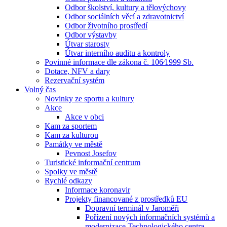
Odbor školství, kultury a tělovýchovy
Odbor sociálních věcí a zdravotnictví
Odbor životního prostředí
Odbor výstavby
Útvar starosty
Útvar interního auditu a kontroly
Povinné informace dle zákona č. 106⁄1999 Sb.
Dotace, NFV a dary
Rezervační systém
Volný čas
Novinky ze sportu a kultury
Akce
Akce v obci
Kam za sportem
Kam za kulturou
Památky ve městě
Pevnost Josefov
Turistické informační centrum
Spolky ve městě
Rychlé odkazy
Informace koronavir
Projekty financované z prostředků EU
Dopravní terminál v Jaroměři
Pořízení nových informačních systémů a
modernizace Technologického centra