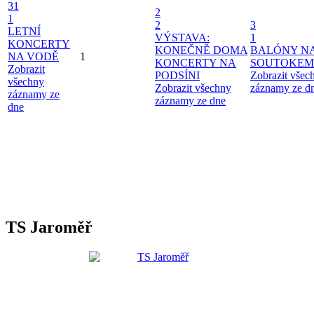
31
2
1
2
3
LETNÍ
VÝSTAVA:
1
KONCERTY
KONEČNĚ DOMA
BALÓNY N
NA VODĚ
1
KONCERTY NA
SOUTOKEM
Zobrazit
PODSÍNI
Zobrazit všec
všechny
Zobrazit všechny
záznamy ze d
záznamy ze
záznamy ze dne
dne
TS Jaroměř