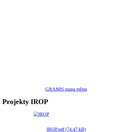
GRAMIS mapa města
Projekty IROP
IROP.pdf (74.47 kB)