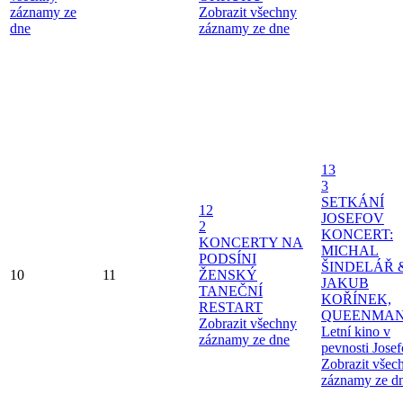
záznamy ze
Zobrazit všechny
dne
záznamy ze dne
13
3
SETKÁNÍ
12
JOSEFOV
2
KONCERT:
KONCERTY NA
MICHAL
PODSÍNI
ŠINDELÁŘ 
10
11
ŽENSKÝ
JAKUB
TANEČNÍ
KOŘÍNEK,
RESTART
QUEENMAN
Zobrazit všechny
Letní kino v
záznamy ze dne
pevnosti Jose
Zobrazit všec
záznamy ze d