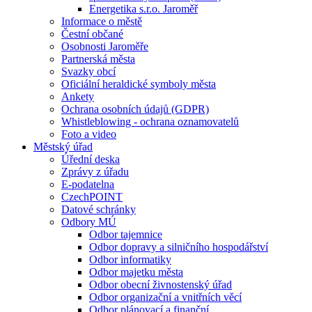
Energetika s.r.o. Jaroměř
Informace o městě
Čestní občané
Osobnosti Jaroměře
Partnerská města
Svazky obcí
Oficiální heraldické symboly města
Ankety
Ochrana osobních údajů (GDPR)
Whistleblowing - ochrana oznamovatelů
Foto a video
Městský úřad
Úřední deska
Zprávy z úřadu
E-podatelna
CzechPOINT
Datové schránky
Odbory MÚ
Odbor tajemnice
Odbor dopravy a silničního hospodářství
Odbor informatiky
Odbor majetku města
Odbor obecní živnostenský úřad
Odbor organizační a vnitřních věcí
Odbor plánovací a finanční