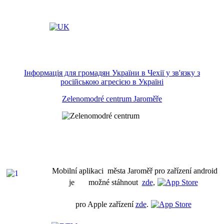
Інформація для громадян України в Чехії у зв'язку з
російською агресією в Україні
Zelenomodré centrum Jaroměře
Mobilní aplikaci města Jaroměř pro zařízení android
je možné stáhnout
zde
,
pro Apple zařízení
zde
.