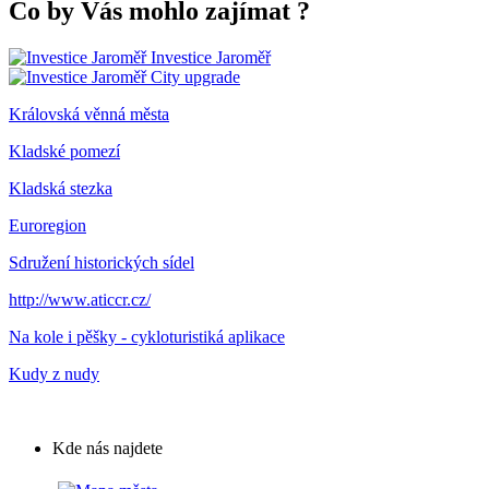
Co by Vás mohlo zajímat
?
Investice Jaroměř
City upgrade
Královská věnná města
Kladské pomezí
Kladská stezka
Euroregion
Sdružení historických sídel
http://www.aticcr.cz/
Na kole i pěšky - cykloturistiká aplikace
Kudy z nudy
Kde nás najdete