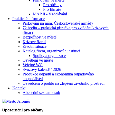
Filmování ve městě
Pro občany
Pro filmaře
MAP II - Vzdělávání
Praktické informace
Parkování na nám. Československé armády
72 hodin – praktická příručka pro zvládání krizových
situací
Bezpečnost ve městě
Krizové řízení
Životní situace
Katalog firem, organizací a institucí
Spolky a organizace
Osvětlení ve městě
Veřejné WC
Svozový kalendář 2026
Produkce odpadů a ekonomika odpadového
hospodářství
Osvědčení o podílu na zlepšení životního prostředí
Kontakt
Abecední seznam osob
Upozornění pro občany