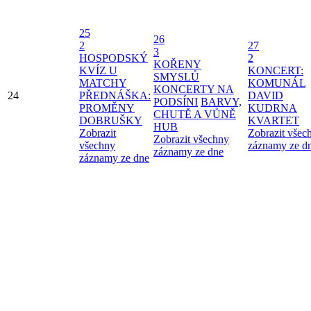
25
26
2
27
3
HOSPODSKÝ
2
KOŘENY
KVÍZ U
KONCERT:
SMYSLŮ
MATCHY
KOMUNÁL
KONCERTY NA
24
PŘEDNÁŠKA:
DAVID
PODSÍNI
BARVY,
PROMĚNY
KUDRNA
CHUTĚ A VŮNĚ
DOBRUŠKY
KVARTET
HUB
Zobrazit
Zobrazit všec
Zobrazit všechny
všechny
záznamy ze d
záznamy ze dne
záznamy ze dne