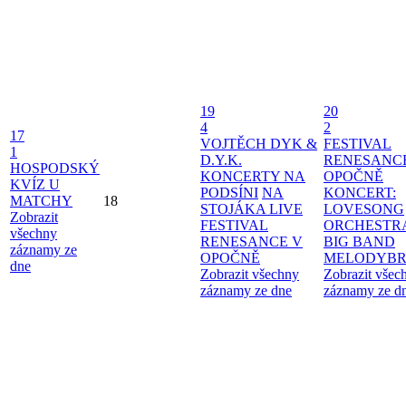
19
20
4
2
17
VOJTĚCH DYK &
FESTIVAL
1
D.Y.K.
RENESANC
HOSPODSKÝ
KONCERTY NA
OPOČNĚ
KVÍZ U
PODSÍNI
NA
KONCERT:
MATCHY
18
STOJÁKA LIVE
LOVESONG
Zobrazit
FESTIVAL
ORCHESTR
všechny
RENESANCE V
BIG BAND
záznamy ze
OPOČNĚ
MELODYBR
dne
Zobrazit všechny
Zobrazit všec
záznamy ze dne
záznamy ze d