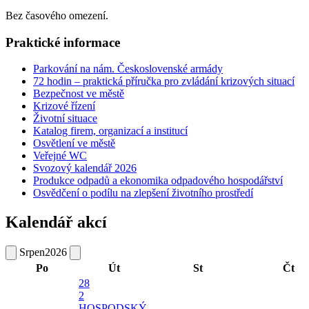
Bez časového omezení.
Praktické informace
Parkování na nám. Československé armády
72 hodin – praktická příručka pro zvládání krizových situací
Bezpečnost ve městě
Krizové řízení
Životní situace
Katalog firem, organizací a institucí
Osvětlení ve městě
Veřejné WC
Svozový kalendář 2026
Produkce odpadů a ekonomika odpadového hospodářství
Osvědčení o podílu na zlepšení životního prostředí
Kalendář akcí
Srpen
2026
Po
Út
St
Čt
28
2
HOSPODSKÝ