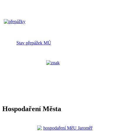
Stav přepážek MÚ
Hospodaření Města