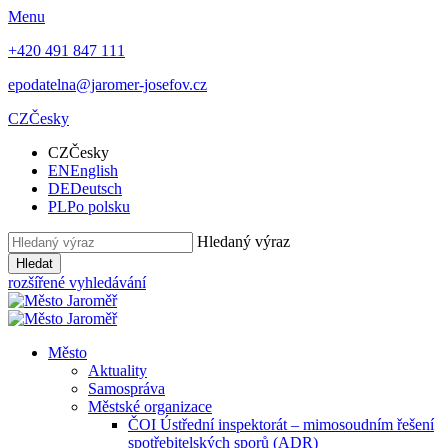
Menu
+420 491 847 111
epodatelna@jaromer-josefov.cz
CZ
Česky
CZ
Česky
EN
English
DE
Deutsch
PL
Po polsku
Hledaný výraz
Hledat
rozšířené vyhledávání
Město
Aktuality
Samospráva
Městské organizace
ČOI Ústřední inspektorát – mimosoudním řešení
spotřebitelských sporů (ADR)