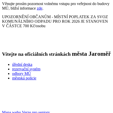
Věnujte prosím pozornost volnému vstupu pro veřejnost do budovy
MÚ, bližsí informace
zde
.
UPOZORNĚNÍ OBČANŮM - MÍSTNÍ POPLATEK ZA SVOZ
KOMUNÁLNÍHO ODPADU PRO ROK 2026 JE STANOVEN
V ČÁSTCE 700 Kč/osobu
města
Jaroměř
Vítejte na oficiálních stránkách
úřední deska
rezervační systém
odbory MÚ
městská policie
Mapa webu
Verze pro seniory