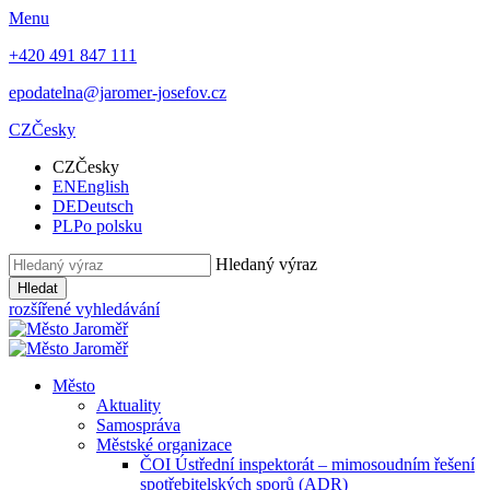
Menu
+420 491 847 111
epodatelna@jaromer-josefov.cz
CZ
Česky
CZ
Česky
EN
English
DE
Deutsch
PL
Po polsku
Hledaný výraz
Hledat
rozšířené vyhledávání
Město
Aktuality
Samospráva
Městské organizace
ČOI Ústřední inspektorát – mimosoudním řešení
spotřebitelských sporů (ADR)