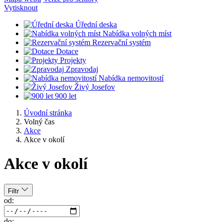
Vytisknout
Úřední deska
Nabídka volných míst
Rezervační systém
Dotace
Projekty
Zpravodaj
Nabídka nemovitostí
Živý Josefov
900 let
Úvodní stránka
Volný čas
Akce
Akce v okolí
Akce v okolí
Filtr
od:
do: