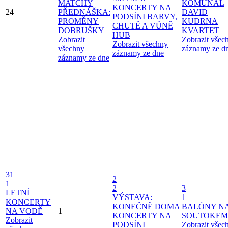
MATCHY
KOMUNÁL
KONCERTY NA
24
PŘEDNÁŠKA:
DAVID
PODSÍNI
BARVY,
PROMĚNY
KUDRNA
CHUTĚ A VŮNĚ
DOBRUŠKY
KVARTET
HUB
Zobrazit
Zobrazit všec
Zobrazit všechny
všechny
záznamy ze d
záznamy ze dne
záznamy ze dne
31
2
1
2
3
LETNÍ
VÝSTAVA:
1
KONCERTY
KONEČNĚ DOMA
BALÓNY N
NA VODĚ
1
KONCERTY NA
SOUTOKEM
Zobrazit
PODSÍNI
Zobrazit všec