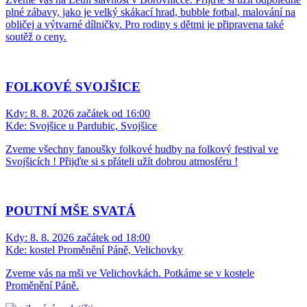
plné zábavy, jako je velký skákací hrad, bubble fotbal, malování na
obličej a výtvarné dílničky. Pro rodiny s dětmi je připravena také
soutěž o ceny.
FOLKOVÉ SVOJŠICE
Kdy:
8. 8. 2026 začátek od 16:00
Kde:
Svojšice u Pardubic, Svojšice
Zveme všechny fanoušky folkové hudby na folkový festival ve
Svojšicích ! Přijďte si s přáteli užít dobrou atmosféru !
POUTNÍ MŠE SVATÁ
Kdy:
8. 8. 2026 začátek od 18:00
Kde:
kostel Proměnění Páně, Velichovky
Zveme vás na mši ve Velichovkách. Potkáme se v kostele
Proměnění Páně.