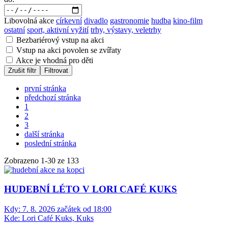
Libovolná akce
církevní
divadlo
gastronomie
hudba
kino-film
ostatní
sport, aktivní vyžití
trhy, výstavy, veletrhy
Bezbariérový vstup na akci
Vstup na akci povolen se zvířaty
Akce je vhodná pro děti
Zrušit filtr
Filtrovat
první stránka
předchozí stránka
1
2
3
další stránka
poslední stránka
Zobrazeno
1
-
30
ze 133
HUDEBNÍ LÉTO V LORI CAFÉ KUKS
Kdy:
7. 8. 2026 začátek od 18:00
Kde:
Lori Café Kuks, Kuks