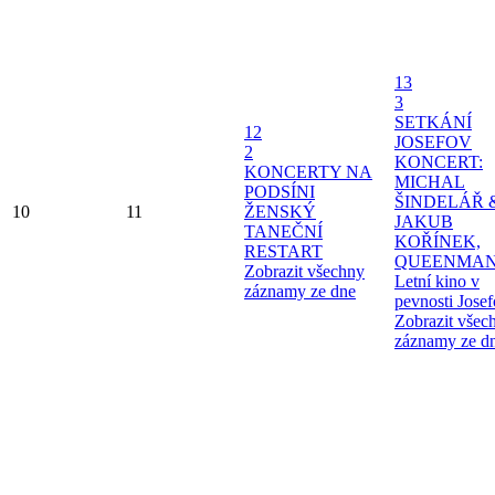
13
3
SETKÁNÍ
12
JOSEFOV
2
KONCERT:
KONCERTY NA
MICHAL
PODSÍNI
ŠINDELÁŘ 
10
11
ŽENSKÝ
JAKUB
TANEČNÍ
KOŘÍNEK,
RESTART
QUEENMAN
Zobrazit všechny
Letní kino v
záznamy ze dne
pevnosti Jose
Zobrazit všec
záznamy ze d