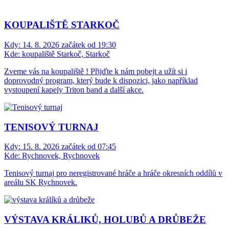
KOUPALIŠTĚ STARKOČ
Kdy:
14. 8. 2026 začátek od 19:30
Kde:
koupaliště Starkoč, Starkoč
Zveme vás na koupaliště ! Přijďte k nám pobejt a užít si i
doprovodný program, který bude k dispozici, jako například
vystoupení kapely Triton band a další akce.
TENISOVÝ TURNAJ
Kdy:
15. 8. 2026 začátek od 07:45
Kde:
Rychnovek, Rychnovek
Tenisový turnaj pro neregistrované hráče a hráče okresních oddílů v
areálu SK Rychnovek.
VÝSTAVA KRÁLIKŮ, HOLUBŮ A DRŮBEŽE