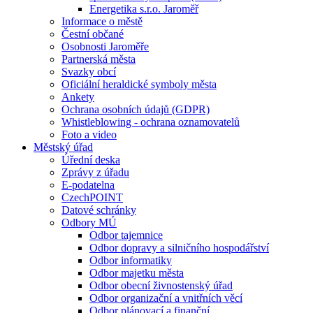
Energetika s.r.o. Jaroměř
Informace o městě
Čestní občané
Osobnosti Jaroměře
Partnerská města
Svazky obcí
Oficiální heraldické symboly města
Ankety
Ochrana osobních údajů (GDPR)
Whistleblowing - ochrana oznamovatelů
Foto a video
Městský úřad
Úřední deska
Zprávy z úřadu
E-podatelna
CzechPOINT
Datové schránky
Odbory MÚ
Odbor tajemnice
Odbor dopravy a silničního hospodářství
Odbor informatiky
Odbor majetku města
Odbor obecní živnostenský úřad
Odbor organizační a vnitřních věcí
Odbor plánovací a finanční