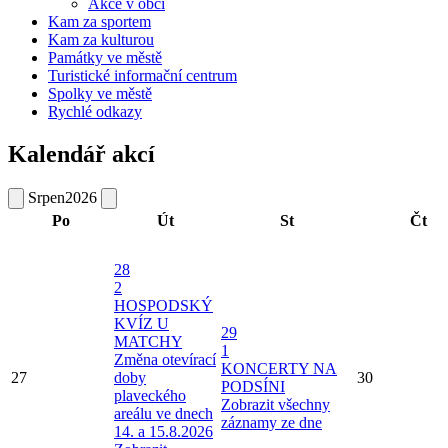
Akce v obci
Kam za sportem
Kam za kulturou
Památky ve městě
Turistické informační centrum
Spolky ve městě
Rychlé odkazy
Kalendář akcí
Srpen
2026
Po
Út
St
Čt
28
2
HOSPODSKÝ
KVÍZ U
29
MATCHY
1
Změna otevírací
KONCERTY NA
27
doby
30
PODSÍNI
plaveckého
Zobrazit všechny
areálu ve dnech
záznamy ze dne
14. a 15.8.2026