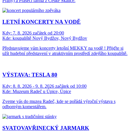
Prahy) a Prasečí farma z České Skalice.
LETNÍ KONCERTY NA VODĚ
Kdy:
7. 8. 2026 začátek od 20:00
Kde:
koupaliště Nový Bydžov, Nový Bydžov
Představujeme vám koncerty letošní MEKKY na vodě ! Přijďte si
užít hudební představení v atraktivním prostředí zdejšího koupaliště.
VÝSTAVA: TESLA 80
Kdy:
8. 8. 2026 - 9. 8. 2026 začátek od 10:00
Kde:
Muzeum Radeč u Úpice, Úpice
Zveme vás do muzea Radeč, kde se pořádá výroční výstava s
odborným komentářem.
SVATOVAVŘINECKÝ JARMARK