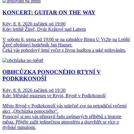
KONCERT: GUITAR ON THE WAY
Kdy:
8. 8. 2026 začátek od 19:00
Kde:
letiště Žíreč, Dvůr Králové nad Labem
V sobotu 8. srpna od 19:00 se na zahrádce Bistra U Vr2le na Letišti
Žireč představí hudebník Jan Hauser.
Čeká vás pohodový letní večer s živou hudbou a také grilováním.
OBHCŮZKA PONOCNÉHO RTYNÍ V
PODKRKONOŠÍ
Kdy:
8. 8. 2026 začátek od 19:30
Kde:
Městské muzeum ve Rtyni, Rtyně v Podkrkonoší
Město Rtyně v Podkrkonoší vás srdečně zve na netradiční večerní
akci „Obchůzka ponocného“.
Ponocný si pro vás připravil řadu zajímavých příběhů z historie
města. Přijďte zažít jedinečnou atmosféru a dozvědět se více o
rtyňské minulosti.