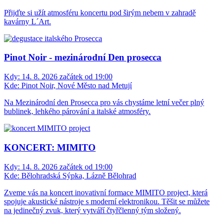
Přijďte si užít atmosféru koncertu pod širým nebem v zahradě
kavárny L´Art.
Pinot Noir - mezinárodní Den prosecca
Kdy:
14. 8. 2026 začátek od 19:00
Kde:
Pinot Noir, Nové Město nad Metují
Na Mezinárodní den Prosecca pro vás chystáme letní večer plný
bublinek, lehkého párování a italské atmosféry.
KONCERT: MIMITO
Kdy:
14. 8. 2026 začátek od 19:00
Kde:
Bělohradská Sýpka, Lázně Bělohrad
Zveme vás na koncert inovativní formace MIMITO project, která
spojuje akustické nástroje s moderní elektronikou. Těšit se můžete
na jedinečný zvuk, který vytváří čtyřčlenný tým složený.