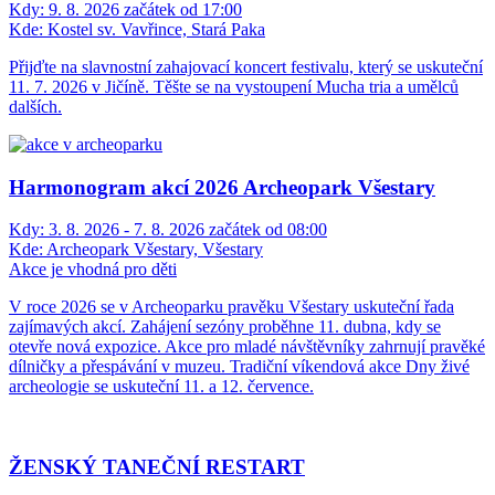
Kdy:
9. 8. 2026 začátek od 17:00
Kde:
Kostel sv. Vavřince, Stará Paka
Přijďte na slavnostní zahajovací koncert festivalu, který se uskuteční
11. 7. 2026 v Jičíně. Těšte se na vystoupení Mucha tria a umělců
dalších.
Harmonogram akcí 2026 Archeopark Všestary
Kdy:
3. 8. 2026 - 7. 8. 2026 začátek od 08:00
Kde:
Archeopark Všestary, Všestary
Akce je vhodná pro děti
V roce 2026 se v Archeoparku pravěku Všestary uskuteční řada
zajímavých akcí. Zahájení sezóny proběhne 11. dubna, kdy se
otevře nová expozice. Akce pro mladé návštěvníky zahrnují pravěké
dílničky a přespávání v muzeu. Tradiční víkendová akce Dny živé
archeologie se uskuteční 11. a 12. července.
ŽENSKÝ TANEČNÍ RESTART