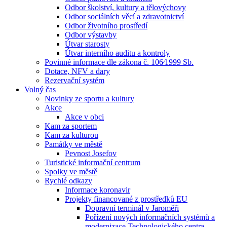
Odbor školství, kultury a tělovýchovy
Odbor sociálních věcí a zdravotnictví
Odbor životního prostředí
Odbor výstavby
Útvar starosty
Útvar interního auditu a kontroly
Povinné informace dle zákona č. 106⁄1999 Sb.
Dotace, NFV a dary
Rezervační systém
Volný čas
Novinky ze sportu a kultury
Akce
Akce v obci
Kam za sportem
Kam za kulturou
Památky ve městě
Pevnost Josefov
Turistické informační centrum
Spolky ve městě
Rychlé odkazy
Informace koronavir
Projekty financované z prostředků EU
Dopravní terminál v Jaroměři
Pořízení nových informačních systémů a
modernizace Technologického centra