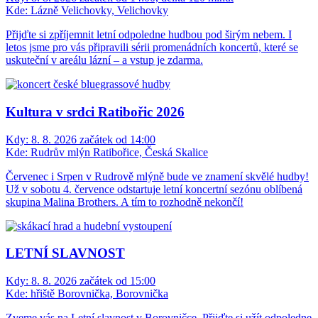
Kde:
Lázně Velichovky, Velichovky
Přijďte si zpříjemnit letní odpoledne hudbou pod širým nebem. I
letos jsme pro vás připravili sérii promenádních koncertů, které se
uskuteční v areálu lázní – a vstup je zdarma.
Kultura v srdci Ratibořic 2026
Kdy:
8. 8. 2026 začátek od 14:00
Kde:
Rudrův mlýn Ratibořice, Česká Skalice
Červenec i Srpen v Rudrově mlýně bude ve znamení skvělé hudby!
Už v sobotu 4. července odstartuje letní koncertní sezónu oblíbená
skupina Malina Brothers. A tím to rozhodně nekončí!
LETNÍ SLAVNOST
Kdy:
8. 8. 2026 začátek od 15:00
Kde:
hřiště Borovnička, Borovnička
Zveme vás na Letní slavnost v Borovničce. Přijďte si užít odpoledne