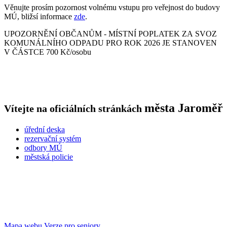
Věnujte prosím pozornost volnému vstupu pro veřejnost do budovy
MÚ, bližsí informace
zde
.
UPOZORNĚNÍ OBČANŮM - MÍSTNÍ POPLATEK ZA SVOZ
KOMUNÁLNÍHO ODPADU PRO ROK 2026 JE STANOVEN
V ČÁSTCE 700 Kč/osobu
města
Jaroměř
Vítejte na oficiálních stránkách
úřední deska
rezervační systém
odbory MÚ
městská policie
Mapa webu
Verze pro seniory