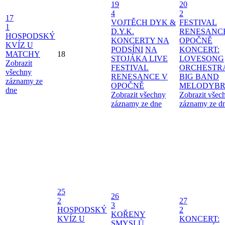
19
20
4
2
17
VOJTĚCH DYK &
FESTIVAL
1
D.Y.K.
RENESANC
HOSPODSKÝ
KONCERTY NA
OPOČNĚ
KVÍZ U
PODSÍNI
NA
KONCERT:
MATCHY
18
STOJÁKA LIVE
LOVESONG
Zobrazit
FESTIVAL
ORCHESTR
všechny
RENESANCE V
BIG BAND
záznamy ze
OPOČNĚ
MELODYBR
dne
Zobrazit všechny
Zobrazit všec
záznamy ze dne
záznamy ze d
25
26
2
27
3
HOSPODSKÝ
2
KOŘENY
KVÍZ U
KONCERT:
SMYSLŮ