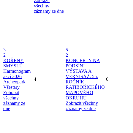
Zobrazit
všechny
záznamy ze dne
3
5
2
2
KOŘENY
KONCERTY NA
SMYSLŮ
PODSÍNI
Harmonogram
VÝSTAVA A
akcí 2026
VERNISÁŽ: 55.
4
6
Archeopark
ROČNÍK
Všestary
RATIBOŘICKÉHO
Zobrazit
MAPOVÉHO
všechny
OKRUHU
záznamy ze
Zobrazit všechny
dne
záznamy ze dne