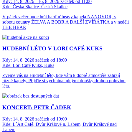
Kdy:
14. 8. 2026 - 16. 8. 2026 začátek od 11:00
Kde:
Česká Skalice, Česká Skalice
V pátek večer bude hrát hard´n´heavy kapela NANOVOR, v
sobotu country ŽELVA A BOBR A DALŠÍ ZVÍŘÁTKA a v neděli
THE HEAP.
HUDEBNÍ LÉTO V LORI CAFÉ KUKS
Kdy:
14. 8. 2026 začátek od 18:00
Kde:
Lori Café Kuks, Kuks
Zveme vás na Hudební léto, kde vám k dobré atmosféře zahrají
různé kapely. Přijďte si vychutnat plnými doušky druhou polovinu
léta.
KONCERT: PETR ČADEK
Kdy:
14. 8. 2026 začátek od 19:00
Kde:
L´Art Café, Dvůr Králové n. Labem, Dvůr Králové nad
Labem