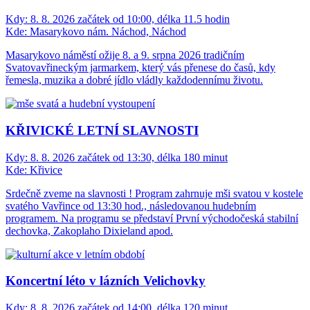
Kdy:
8. 8. 2026 začátek od 10:00, délka 11.5 hodin
Kde:
Masarykovo nám. Náchod, Náchod
Masarykovo náměstí ožije 8. a 9. srpna 2026 tradičním
Svatovavřineckým jarmarkem, který vás přenese do časů, kdy
řemesla, muzika a dobré jídlo vládly každodennímu životu.
KŘIVICKÉ LETNÍ SLAVNOSTI
Kdy:
8. 8. 2026 začátek od 13:30, délka 180 minut
Kde:
Křivice
Srdečně zveme na slavnosti ! Program zahrnuje mši svatou v kostele
svatého Vavřince od 13:30 hod., následovanou hudebním
programem. Na programu se představí První východočeská stabilní
dechovka, Zakoplaho Dixieland apod.
Koncertní léto v lázních Velichovky
Kdy:
8. 8. 2026 začátek od 14:00, délka 120 minut