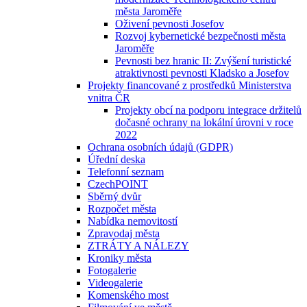
města Jaroměře
Oživení pevnosti Josefov
Rozvoj kybernetické bezpečnosti města
Jaroměře
Pevnosti bez hranic II: Zvýšení turistické
atraktivnosti pevnosti Kladsko a Josefov
Projekty financované z prostředků Ministerstva
vnitra ČR
Projekty obcí na podporu integrace držitelů
dočasné ochrany na lokální úrovni v roce
2022
Ochrana osobních údajů (GDPR)
Úřední deska
Telefonní seznam
CzechPOINT
Sběrný dvůr
Rozpočet města
Nabídka nemovitostí
Zpravodaj města
ZTRÁTY A NÁLEZY
Kroniky města
Fotogalerie
Videogalerie
Komenského most