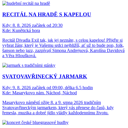
RECITÁL NA HRADĚ S KAPELOU
Kdy:
8. 8. 2026 začátek od 20:30
Kde:
Kunětická hora
Recitál Divadla Exil tak, jak jej neznáte, s celou kapelou! Přijďte si
vybrat žánr, který je Vašemu srdci nejbližší, ať už to bude pop, folk,
šanson nebo jazz, zazpívají Simona Andrejsová, Karolína Davidová
a Věra Hloušková.
SVATOVAVŘINECKÝ JARMARK
Kdy:
9. 8. 2026 začátek od 09:00, délka 6.5 hodin
Kde:
Masarykovo nám. Náchod, Náchod
Masarykovo náměstí ožije 8. a 9. srpna 2026 tradičním
Svatovavřineckým jarmarkem, který vás přenese do časů, kdy
řemesla, muzika a dobré jídlo vládly každodennímu životu.