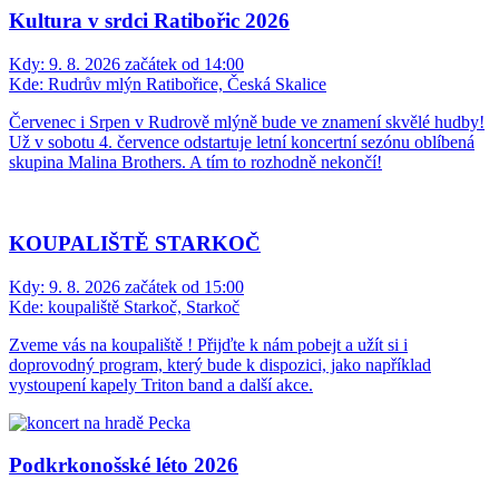
Kultura v srdci Ratibořic 2026
Kdy:
9. 8. 2026 začátek od 14:00
Kde:
Rudrův mlýn Ratibořice, Česká Skalice
Červenec i Srpen v Rudrově mlýně bude ve znamení skvělé hudby!
Už v sobotu 4. července odstartuje letní koncertní sezónu oblíbená
skupina Malina Brothers. A tím to rozhodně nekončí!
KOUPALIŠTĚ STARKOČ
Kdy:
9. 8. 2026 začátek od 15:00
Kde:
koupaliště Starkoč, Starkoč
Zveme vás na koupaliště ! Přijďte k nám pobejt a užít si i
doprovodný program, který bude k dispozici, jako například
vystoupení kapely Triton band a další akce.
Podkrkonošské léto 2026