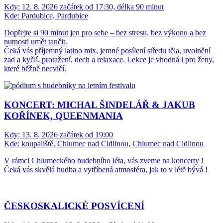
Kdy:
12. 8. 2026 začátek od 17:30, délka 90 minut
Kde:
Pardubice, Pardubice
Dopřejte si 90 minut jen pro sebe – bez stresu, bez výkonu a bez
nutnosti umět tančit.
Čeká vás příjemný latino mix, jemné posílení středu těla, uvolnění
zad a kyčlí, protažení, dech a relaxace. Lekce je vhodná i pro ženy,
které běžně necvičí.
KONCERT: MICHAL ŠINDELÁŘ & JAKUB
KOŘÍNEK, QUEENMANIA
Kdy:
13. 8. 2026 začátek od 19:00
Kde:
koupaliště, Chlumec nad Cidlinou, Chlumec nad Cidlinou
V rámci Chlumeckého hudebního léta, vás zveme na koncerty !
Čeká vás skvělá hudba a vytříbená atmosféra, jak to v létě bývá !
ČESKOSKALICKÉ POSVÍCENÍ