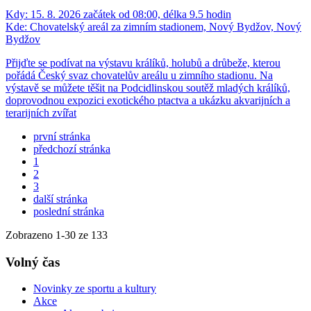
Kdy:
15. 8. 2026 začátek od 08:00, délka 9.5 hodin
Kde:
Chovatelský areál za zimním stadionem, Nový Bydžov, Nový
Bydžov
Přijďte se podívat na výstavu králíků, holubů a drůbeže, kterou
pořádá Český svaz chovatelův areálu u zimního stadionu. Na
výstavě se můžete těšit na Podcidlinskou soutěž mladých králíků,
doprovodnou expozici exotického ptactva a ukázku akvarijních a
terarijních zvířat
první stránka
předchozí stránka
1
2
3
další stránka
poslední stránka
Zobrazeno
1
-
30
ze 133
Volný čas
Novinky ze sportu a kultury
Akce