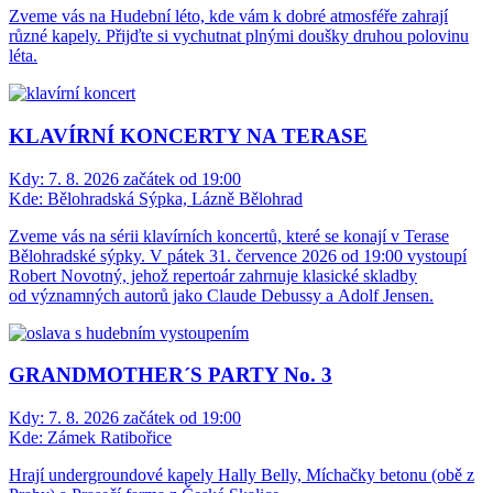
Zveme vás na Hudební léto, kde vám k dobré atmosféře zahrají
různé kapely. Přijďte si vychutnat plnými doušky druhou polovinu
léta.
KLAVÍRNÍ KONCERTY NA TERASE
Kdy:
7. 8. 2026 začátek od 19:00
Kde:
Bělohradská Sýpka, Lázně Bělohrad
Zveme vás na sérii klavírních koncertů, které se konají v Terase
Bělohradské sýpky. V pátek 31. července 2026 od 19:00 vystoupí
Robert Novotný, jehož repertoár zahrnuje klasické skladby
od významných autorů jako Claude Debussy a Adolf Jensen.
GRANDMOTHER´S PARTY No. 3
Kdy:
7. 8. 2026 začátek od 19:00
Kde:
Zámek Ratibořice
Hrají undergroundové kapely Hally Belly, Míchačky betonu (obě z