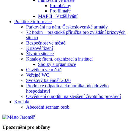
Filmování ve městě
Pro občany
Pro filmaře
MAP II - Vzdělávání
Praktické informace
Parkování na nám. Československé armády
72 hodin – praktická příručka pro zvládání krizových
situací
Bezpečnost ve městě
Krizové řízení
Životní situace
Katalog firem, organizací a institucí
Spolky a organizace
Osvětlení ve městě
Veřejné WC
Svozový kalendář 2026
Produkce odpadů a ekonomika odpadového
hospodářství
Osvědčení o podílu na zlepšení životního prostředí
Kontakt
Abecední seznam osob
Upozornění pro občany