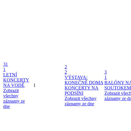
31
2
1
2
3
LETNÍ
VÝSTAVA:
1
KONCERTY
KONEČNĚ DOMA
BALÓNY N
NA VODĚ
1
KONCERTY NA
SOUTOKEM
Zobrazit
PODSÍNI
Zobrazit všec
všechny
Zobrazit všechny
záznamy ze d
záznamy ze
záznamy ze dne
dne