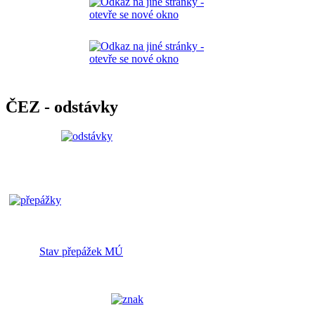
ČEZ - odstávky
Stav přepážek MÚ