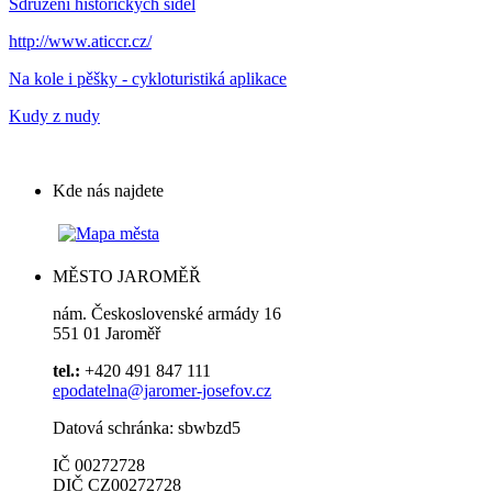
Sdružení historických sídel
http://www.aticcr.cz/
Na kole i pěšky - cykloturistiká aplikace
Kudy z nudy
Kde nás najdete
MĚSTO JAROMĚŘ
nám. Československé armády 16
551 01 Jaroměř
tel.:
+420 491 847 111
epodatelna@jaromer-josefov.cz
Datová schránka: sbwbzd5
IČ 00272728
DIČ CZ00272728