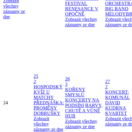
Zobrazit
FESTIVAL
ORCHESTR
všechny
RENESANCE V
BIG BAND
záznamy ze
OPOČNĚ
MELODYBR
dne
Zobrazit všechny
Zobrazit všec
záznamy ze dne
záznamy ze d
25
26
2
27
3
HOSPODSKÝ
2
KOŘENY
KVÍZ U
KONCERT:
SMYSLŮ
MATCHY
KOMUNÁL
KONCERTY NA
24
PŘEDNÁŠKA:
DAVID
PODSÍNI
BARVY,
PROMĚNY
KUDRNA
CHUTĚ A VŮNĚ
DOBRUŠKY
KVARTET
HUB
Zobrazit
Zobrazit všec
Zobrazit všechny
všechny
záznamy ze d
záznamy ze dne
záznamy ze dne