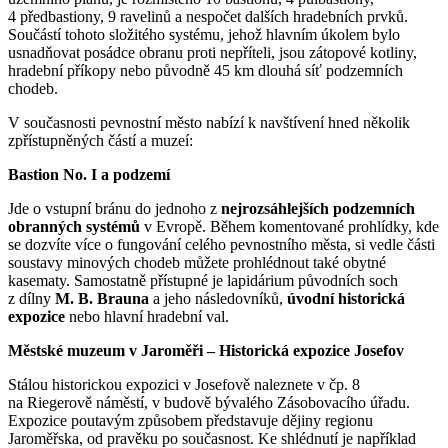
4 předbastiony, 9 ravelinů a nespočet dalších hradebních prvků.
Součástí tohoto složitého systému, jehož hlavním úkolem bylo
usnadňovat posádce obranu proti nepříteli, jsou zátopové kotliny,
hradební příkopy nebo původně 45 km dlouhá síť podzemních
chodeb.
V současnosti pevnostní město nabízí k navštívení hned několik
zpřístupněných částí a muzeí:
Bastion No. I a podzemí
Jde o vstupní bránu do jednoho z
nejrozsáhlejších podzemních
obranných systémů
v Evropě. Během komentované prohlídky, kde
se dozvíte více o fungování celého pevnostního města, si vedle části
soustavy minových chodeb můžete prohlédnout také obytné
kasematy. Samostatně přístupné je lapidárium původních soch
z dílny
M. B. Brauna
a jeho následovníků,
úvodní historická
expozice
nebo hlavní hradební val.
Městské muzeum v Jaroměři – Historická expozice Josefov
Stálou historickou expozici v Josefově naleznete v čp. 8
na Riegerově náměstí, v budově bývalého Zásobovacího úřadu.
Expozice poutavým způsobem představuje dějiny regionu
Jaroměřska, od pravěku po současnost. Ke shlédnutí je například