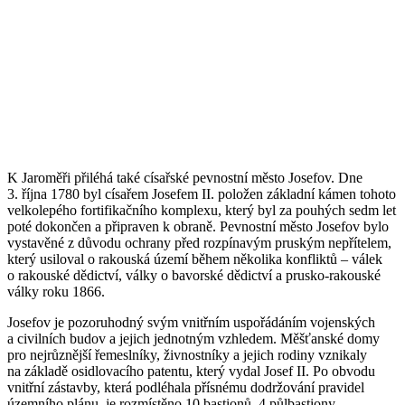
K Jaroměři přiléhá také císařské pevnostní město Josefov. Dne
3. října 1780 byl císařem Josefem II. položen základní kámen tohoto
velkolepého fortifikačního komplexu, který byl za pouhých sedm let
poté dokončen a připraven k obraně. Pevnostní město Josefov bylo
vystavěné z důvodu ochrany před rozpínavým pruským nepřítelem,
který usiloval o rakouská území během několika konfliktů – válek
o rakouské dědictví, války o bavorské dědictví a prusko-rakouské
války roku 1866.
Josefov je pozoruhodný svým vnitřním uspořádáním vojenských
a civilních budov a jejich jednotným vzhledem. Měšťanské domy
pro nejrůznější řemeslníky, živnostníky a jejich rodiny vznikaly
na základě osidlovacího patentu, který vydal Josef II. Po obvodu
vnitřní zástavby, která podléhala přísnému dodržování pravidel
územního plánu, je rozmístěno 10 bastionů, 4 půlbastiony,