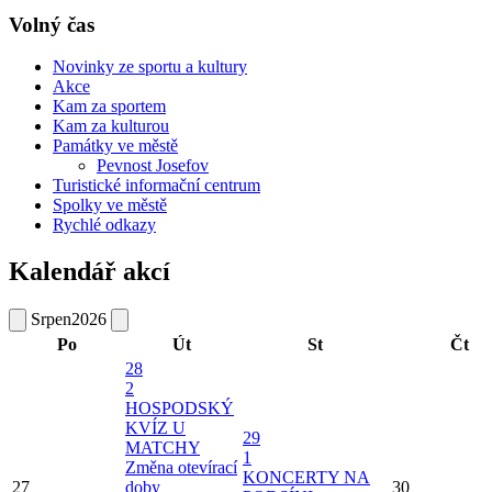
Volný čas
Novinky ze sportu a kultury
Akce
Kam za sportem
Kam za kulturou
Památky ve městě
Pevnost Josefov
Turistické informační centrum
Spolky ve městě
Rychlé odkazy
Kalendář akcí
Srpen
2026
Po
Út
St
Čt
28
2
HOSPODSKÝ
KVÍZ U
29
MATCHY
1
Změna otevírací
KONCERTY NA
27
doby
30