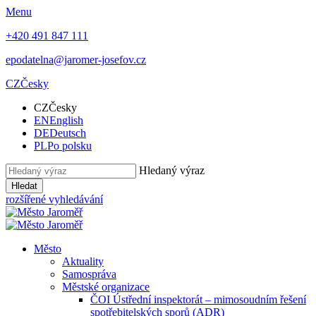
Menu
+420 491 847 111
epodatelna@jaromer-josefov.cz
CZ
Česky
CZ
Česky
EN
English
DE
Deutsch
PL
Po polsku
Hledaný výraz
Hledat
rozšířené vyhledávání
Město
Aktuality
Samospráva
Městské organizace
ČOI Ústřední inspektorát – mimosoudním řešení
spotřebitelských sporů (ADR)