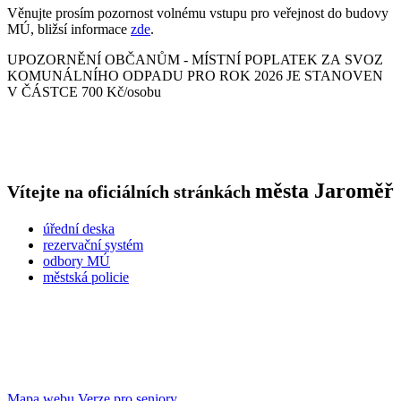
Věnujte prosím pozornost volnému vstupu pro veřejnost do budovy
MÚ, bližsí informace
zde
.
UPOZORNĚNÍ OBČANŮM - MÍSTNÍ POPLATEK ZA SVOZ
KOMUNÁLNÍHO ODPADU PRO ROK 2026 JE STANOVEN
V ČÁSTCE 700 Kč/osobu
města
Jaroměř
Vítejte na oficiálních stránkách
úřední deska
rezervační systém
odbory MÚ
městská policie
Mapa webu
Verze pro seniory