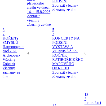
PODSÍNI
plaveckého
Zobrazit všechny
areálu ve dnech
záznamy ze dne
14. a 15.8.2026
Zobrazit
všechny
záznamy ze dne
3
5
2
2
KOŘENY
KONCERTY NA
SMYSLŮ
PODSÍNI
Harmonogram
VÝSTAVA A
akcí 2026
VERNISÁŽ: 55.
4
6
Archeopark
ROČNÍK
Všestary
RATIBOŘICKÉHO
Zobrazit
MAPOVÉHO
všechny
OKRUHU
záznamy ze
Zobrazit všechny
dne
záznamy ze dne
13
3
SETKÁNÍ
12