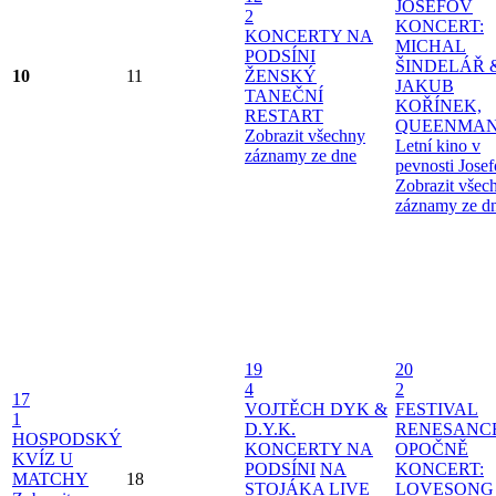
JOSEFOV
2
KONCERT:
KONCERTY NA
MICHAL
PODSÍNI
ŠINDELÁŘ 
10
11
ŽENSKÝ
JAKUB
TANEČNÍ
KOŘÍNEK,
RESTART
QUEENMAN
Zobrazit všechny
Letní kino v
záznamy ze dne
pevnosti Jose
Zobrazit všec
záznamy ze d
19
20
4
2
17
VOJTĚCH DYK &
FESTIVAL
1
D.Y.K.
RENESANC
HOSPODSKÝ
KONCERTY NA
OPOČNĚ
KVÍZ U
PODSÍNI
NA
KONCERT:
MATCHY
18
STOJÁKA LIVE
LOVESONG