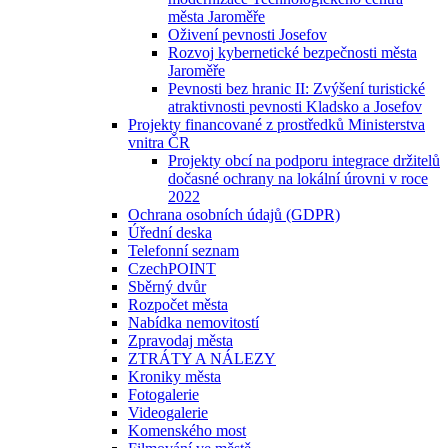
města Jaroměře
Oživení pevnosti Josefov
Rozvoj kybernetické bezpečnosti města
Jaroměře
Pevnosti bez hranic II: Zvýšení turistické
atraktivnosti pevnosti Kladsko a Josefov
Projekty financované z prostředků Ministerstva
vnitra ČR
Projekty obcí na podporu integrace držitelů
dočasné ochrany na lokální úrovni v roce
2022
Ochrana osobních údajů (GDPR)
Úřední deska
Telefonní seznam
CzechPOINT
Sběrný dvůr
Rozpočet města
Nabídka nemovitostí
Zpravodaj města
ZTRÁTY A NÁLEZY
Kroniky města
Fotogalerie
Videogalerie
Komenského most