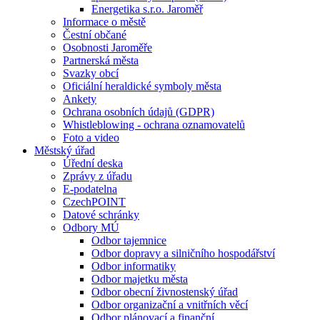
Energetika s.r.o. Jaroměř
Informace o městě
Čestní občané
Osobnosti Jaroměře
Partnerská města
Svazky obcí
Oficiální heraldické symboly města
Ankety
Ochrana osobních údajů (GDPR)
Whistleblowing - ochrana oznamovatelů
Foto a video
Městský úřad
Úřední deska
Zprávy z úřadu
E-podatelna
CzechPOINT
Datové schránky
Odbory MÚ
Odbor tajemnice
Odbor dopravy a silničního hospodářství
Odbor informatiky
Odbor majetku města
Odbor obecní živnostenský úřad
Odbor organizační a vnitřních věcí
Odbor plánovací a finanční