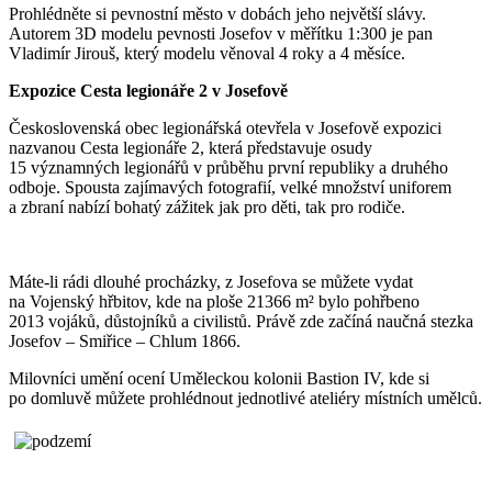
Prohlédněte si pevnostní město v dobách jeho největší slávy.
Autorem 3D modelu pevnosti Josefov v měřítku 1:300 je pan
Vladimír Jirouš, který modelu věnoval 4 roky a 4 měsíce.
Expozice Cesta legionáře 2 v Josefově
Československá obec legionářská otevřela v Josefově expozici
nazvanou Cesta legionáře 2, která představuje osudy
15 významných legionářů v průběhu první republiky a druhého
odboje. Spousta zajímavých fotografií, velké množství uniforem
a zbraní nabízí bohatý zážitek jak pro děti, tak pro rodiče.
Máte-li rádi dlouhé procházky, z Josefova se můžete vydat
na Vojenský hřbitov, kde na ploše 21366 m² bylo pohřbeno
2013 vojáků, důstojníků a civilistů. Právě zde začíná naučná stezka
Josefov – Smiřice – Chlum 1866.
Milovníci umění ocení Uměleckou kolonii Bastion IV, kde si
po domluvě můžete prohlédnout jednotlivé ateliéry místních umělců.