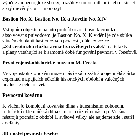
výběr z archeologické sbírky, rozsáhlý soubor militarií nebo tisíc let
starý dřevěný člun – monoxyl.
Bastion No. X, Bastion No. IX a Ravelin No. XIV
Vstupním objektem na tuto prohlídkovou trasu, kterou lze
absolvovat s průvodcem, je Bastion No. X. K vidění je zde sbírka
situačních plánů bastionových pevností, dále expozice
„
Zdravotnická služba armád za světových válek
“ i artefakty
a plány vztahující se k samotné době fungování pevnosti v Josefově.
První vojenskohistorické muzeum M. Frosta
Ve vojenskohistorickém muzeu nás čeká rozsáhlá a ojedinělá sbírka
exponátů mapujících několik historických období a válečných
událostí z celého světa.
Pevnostní kovárna
K vidění je kompletní kovářská dílna s transmisním pohonem,
truhlářská i klempířská dílna s mnoha různými nástroji. Většina
nástrojů pochází z období 1. světové války, ale najdeme zde i starší
artefakty.
3D model pevnosti Josefov