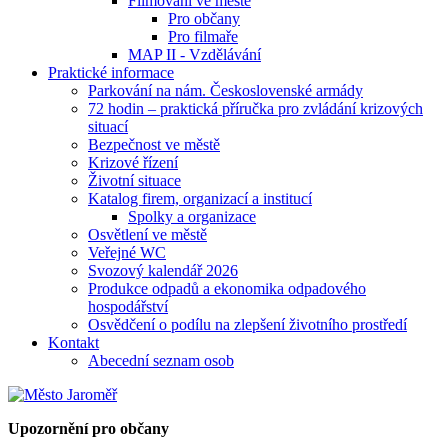
Filmování ve městě
Pro občany
Pro filmaře
MAP II - Vzdělávání
Praktické informace
Parkování na nám. Československé armády
72 hodin – praktická příručka pro zvládání krizových
situací
Bezpečnost ve městě
Krizové řízení
Životní situace
Katalog firem, organizací a institucí
Spolky a organizace
Osvětlení ve městě
Veřejné WC
Svozový kalendář 2026
Produkce odpadů a ekonomika odpadového
hospodářství
Osvědčení o podílu na zlepšení životního prostředí
Kontakt
Abecední seznam osob
Upozornění pro občany