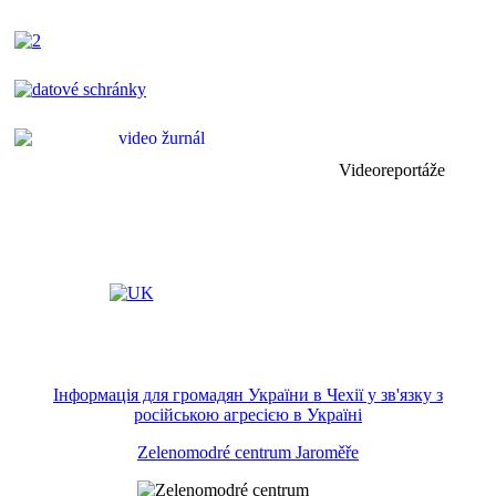
Videoreportáže
Інформація для громадян України в Чехії у зв'язку з
російською агресією в Україні
Zelenomodré centrum Jaroměře