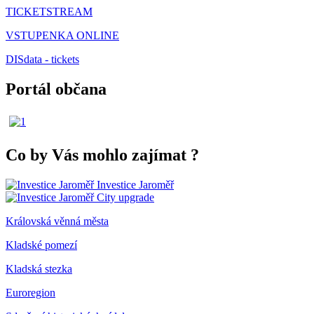
TICKETSTREAM
VSTUPENKA ONLINE
DISdata - tickets
Portál občana
Co by Vás mohlo zajímat
?
Investice Jaroměř
City upgrade
Královská věnná města
Kladské pomezí
Kladská stezka
Euroregion