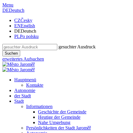
Menu
DE
Deutsch
CZ
Česky
EN
English
DE
Deutsch
PL
Po polsku
gesuchter Ausdruck
Suchen
erweitertes Aufsuchen
Hauptmenü
Kontakte
Autonomie
der Stadt
Stadt
Informationen
Geschichte der Gemeinde
Heutige der Gemeinde
Nahe Umgebung
Persönlichkeiten der Stadt Jaroměř