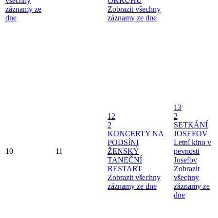
všechny
OKRUHU
záznamy ze
Zobrazit všechny
dne
záznamy ze dne
13
12
2
2
SETKÁNÍ
KONCERTY NA
JOSEFOV
PODSÍNI
Letní kino v
10
11
ŽENSKÝ
pevnosti
TANEČNÍ
Josefov
RESTART
Zobrazit
Zobrazit všechny
všechny
záznamy ze dne
záznamy ze
dne