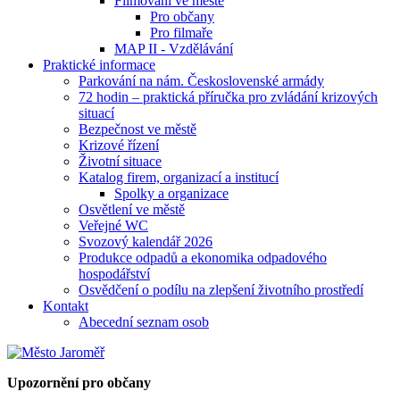
Filmování ve městě
Pro občany
Pro filmaře
MAP II - Vzdělávání
Praktické informace
Parkování na nám. Československé armády
72 hodin – praktická příručka pro zvládání krizových
situací
Bezpečnost ve městě
Krizové řízení
Životní situace
Katalog firem, organizací a institucí
Spolky a organizace
Osvětlení ve městě
Veřejné WC
Svozový kalendář 2026
Produkce odpadů a ekonomika odpadového
hospodářství
Osvědčení o podílu na zlepšení životního prostředí
Kontakt
Abecední seznam osob
Upozornění pro občany