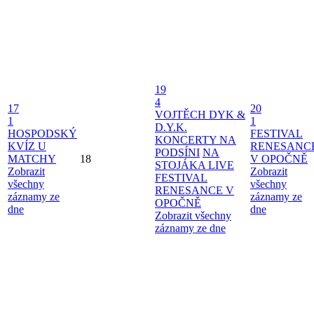
19
4
17
20
VOJTĚCH DYK &
1
1
D.Y.K.
HOSPODSKÝ
FESTIVAL
KONCERTY NA
KVÍZ U
RENESANC
PODSÍNI
NA
MATCHY
18
V OPOČNĚ
STOJÁKA LIVE
Zobrazit
Zobrazit
FESTIVAL
všechny
všechny
RENESANCE V
záznamy ze
záznamy ze
OPOČNĚ
dne
dne
Zobrazit všechny
záznamy ze dne