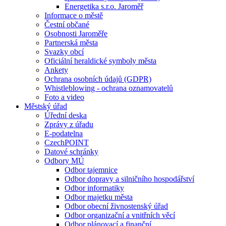
Energetika s.r.o. Jaroměř
Informace o městě
Čestní občané
Osobnosti Jaroměře
Partnerská města
Svazky obcí
Oficiální heraldické symboly města
Ankety
Ochrana osobních údajů (GDPR)
Whistleblowing - ochrana oznamovatelů
Foto a video
Městský úřad
Úřední deska
Zprávy z úřadu
E-podatelna
CzechPOINT
Datové schránky
Odbory MÚ
Odbor tajemnice
Odbor dopravy a silničního hospodářství
Odbor informatiky
Odbor majetku města
Odbor obecní živnostenský úřad
Odbor organizační a vnitřních věcí
Odbor plánovací a finanční