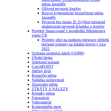
města Jaroměře
Oživení pevnosti Josefov
Rozvoj kybernetické bezpečnosti města
Jaroměře
Pevnosti bez hranic II: Zvýšení turistické
atraktivnosti pevnosti Kladsko a Josefov
Projekty financované z prostředků Ministerstva
vnitra ČR
Projekty obcí na podporu integrace držitelů
dočasné ochrany na lokální úrovni v roce
2022
Ochrana osobních údajů (GDPR)
Úřední deska
Telefonní seznam
CzechPOINT
Sběrný dvůr
Rozpočet města
Nabídka nemovitostí
Zpravodaj města
ZTRÁTY A NÁLEZY
Kroniky města
Fotogalerie
Videogalerie
Komenského most