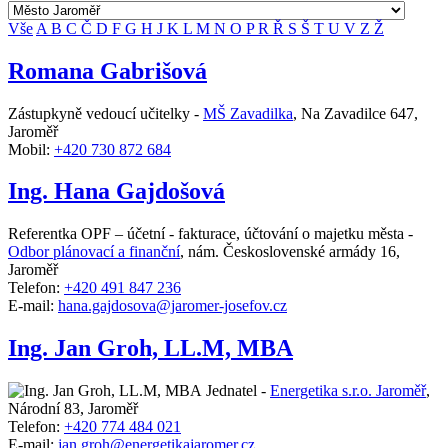
Vše
A
B
C
Č
D
F
G
H
J
K
L
M
N
O
P
R
Ř
S
Š
T
U
V
Z
Ž
Romana Gabrišová
Zástupkyně vedoucí učitelky -
MŠ Zavadilka
,
Na Zavadilce 647,
Jaroměř
Mobil:
+420 730 872 684
Ing. Hana Gajdošová
Referentka OPF – účetní - fakturace, účtování o majetku města -
Odbor plánovací a finanční
,
nám. Československé armády 16,
Jaroměř
Telefon:
+420 491 847 236
E-mail:
hana.gajdosova@jaromer-josefov.cz
Ing. Jan Groh, LL.M, MBA
Jednatel -
Energetika s.r.o. Jaroměř
,
Národní 83, Jaroměř
Telefon:
+420 774 484 021
E-mail:
jan.groh@energetikajaromer.cz