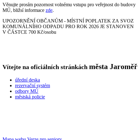
Věnujte prosím pozornost volnému vstupu pro veřejnost do budovy
MÚ, bližsí informace
zde
.
UPOZORNĚNÍ OBČANŮM - MÍSTNÍ POPLATEK ZA SVOZ
KOMUNÁLNÍHO ODPADU PRO ROK 2026 JE STANOVEN
V ČÁSTCE 700 Kč/osobu
města
Jaroměř
Vítejte na oficiálních stránkách
úřední deska
rezervační systém
odbory MÚ
městská policie
Mapa webu
Verze pro seniory