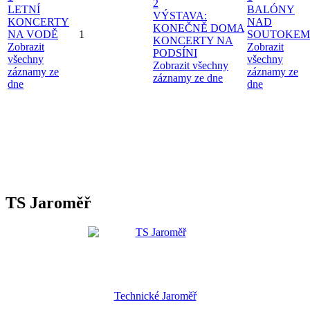
2
LETNÍ
BALÓNY
VÝSTAVA:
KONCERTY
NAD
KONEČNĚ DOMA
NA VODĚ
1
SOUTOKEM
KONCERTY NA
Zobrazit
Zobrazit
PODSÍNI
všechny
všechny
Zobrazit všechny
záznamy ze
záznamy ze
záznamy ze dne
dne
dne
TS Jaroměř
Technické Jaroměř