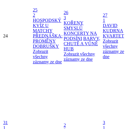
25
26
2
27
3
HOSPODSKÝ
1
KOŘENY
KVÍZ U
DAVID
SMYSLŮ
MATCHY
KUDRNA
KONCERTY NA
24
PŘEDNÁŠKA:
KVARTET
PODSÍNI
BARVY,
PROMĚNY
Zobrazit
CHUTĚ A VŮNĚ
DOBRUŠKY
všechny
HUB
Zobrazit
záznamy ze
Zobrazit všechny
všechny
dne
záznamy ze dne
záznamy ze dne
31
3
2
1
1