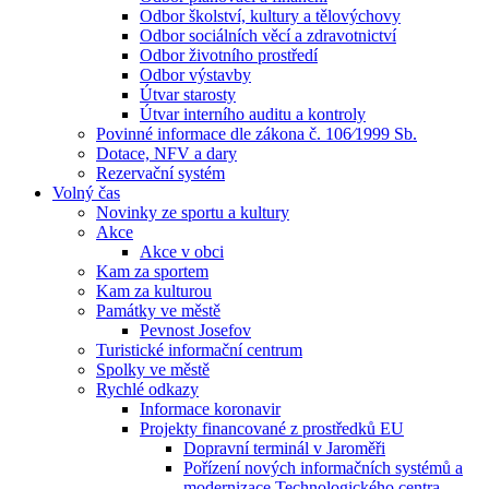
Odbor školství, kultury a tělovýchovy
Odbor sociálních věcí a zdravotnictví
Odbor životního prostředí
Odbor výstavby
Útvar starosty
Útvar interního auditu a kontroly
Povinné informace dle zákona č. 106⁄1999 Sb.
Dotace, NFV a dary
Rezervační systém
Volný čas
Novinky ze sportu a kultury
Akce
Akce v obci
Kam za sportem
Kam za kulturou
Památky ve městě
Pevnost Josefov
Turistické informační centrum
Spolky ve městě
Rychlé odkazy
Informace koronavir
Projekty financované z prostředků EU
Dopravní terminál v Jaroměři
Pořízení nových informačních systémů a
modernizace Technologického centra