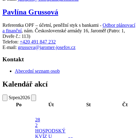
Pavlína Grussová
Referentka OPF – účetní, peněžní styk s bankami -
Odbor plánovací
a finanční
,
nám. Československé armády 16, Jaroměř
(Patro: 1,
Dveře č.: 113)
Telefon:
+420 491 847 232
E-mail:
grussova@jaromer-josefov.cz
Kontakt
Abecední seznam osob
Kalendář akcí
Srpen
2026
Po
Út
St
Čt
28
2
HOSPODSKÝ
KVÍZ U