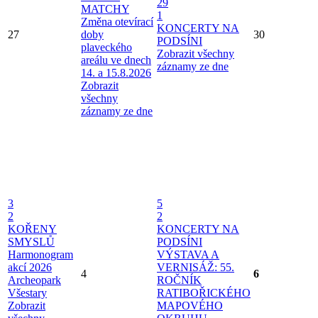
29
MATCHY
1
Změna otevírací
KONCERTY NA
27
doby
30
PODSÍNI
plaveckého
Zobrazit všechny
areálu ve dnech
záznamy ze dne
14. a 15.8.2026
Zobrazit
všechny
záznamy ze dne
3
5
2
2
KOŘENY
KONCERTY NA
SMYSLŮ
PODSÍNI
Harmonogram
VÝSTAVA A
akcí 2026
VERNISÁŽ: 55.
4
6
Archeopark
ROČNÍK
Všestary
RATIBOŘICKÉHO
Zobrazit
MAPOVÉHO