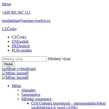
Menu
+420 491 847 111
epodatelna@jaromer-josefov.cz
CZ
Česky
CZ
Česky
EN
English
DE
Deutsch
PL
Po polsku
Hledaný výraz
Hledat
rozšířené vyhledávání
Město
Aktuality
Samospráva
Městské organizace
ČOI Ústřední inspektorát – mimosoudním řešení
spotřebitelských sporů (ADR)