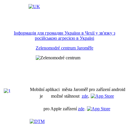
Інформація для громадян України в Чехії у зв'язку з
російською агресією в Україні
Zelenomodré centrum Jaroměře
Mobilní aplikaci města Jaroměř pro zařízení android
je možné stáhnout
zde
,
pro Apple zařízení
zde
.