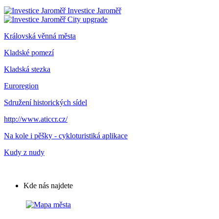
Investice Jaroměř
City upgrade
Královská věnná města
Kladské pomezí
Kladská stezka
Euroregion
Sdružení historických sídel
http://www.aticcr.cz/
Na kole i pěšky - cykloturistiká aplikace
Kudy z nudy
Kde nás najdete