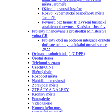
města Jaroměře
Oživení pevnosti Josefov
Rozvoj kybernetické bezpečnosti města
Jaroměře
Pevnosti bez hranic II: Zvýšení turistické
atraktivnosti pevnosti Kladsko a Josefov
Projekty financované z prostředků Ministerstva
vnitra ČR
Projekty obcí na podporu integrace držitelů
dočasné ochrany na lokální úrovni v roce
2022
Ochrana osobních údajů (GDPR)
Úřední deska
Telefonní seznam
CzechPOINT
Sběrný dvůr
Rozpočet města
Nabídka nemovitostí
Zpravodaj města
ZTRÁTY A NÁLEZY
Kroniky města
Fotogalerie
Videogalerie
Komenského most