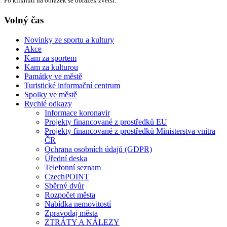
Po kliknutí na obrázek se obrázek zvětší.
Volný čas
Novinky ze sportu a kultury
Akce
Kam za sportem
Kam za kulturou
Památky ve městě
Turistické informační centrum
Spolky ve městě
Rychlé odkazy
Informace koronavir
Projekty financované z prostředků EU
Projekty financované z prostředků Ministerstva vnitra
ČR
Ochrana osobních údajů (GDPR)
Úřední deska
Telefonní seznam
CzechPOINT
Sběrný dvůr
Rozpočet města
Nabídka nemovitostí
Zpravodaj města
ZTRÁTY A NÁLEZY