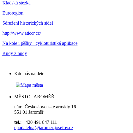
Kladská stezka
Euroregion
Sdružení historických sídel
http://www.aticcr.cz/
Na kole i pěšky - cykloturistiká aplikace
Kudy z nudy
Kde nás najdete
MĚSTO JAROMĚŘ
nám. Československé armády 16
551 01 Jaroměř
tel.:
+420 491 847 111
epodatelna@jaromer-josefov.cz