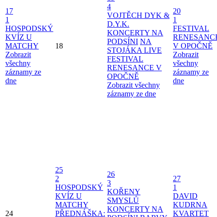
4
17
20
VOJTĚCH DYK &
1
1
D.Y.K.
HOSPODSKÝ
FESTIVAL
KONCERTY NA
KVÍZ U
RENESANC
PODSÍNI
NA
MATCHY
18
V OPOČNĚ
STOJÁKA LIVE
Zobrazit
Zobrazit
FESTIVAL
všechny
všechny
RENESANCE V
záznamy ze
záznamy ze
OPOČNĚ
dne
dne
Zobrazit všechny
záznamy ze dne
25
26
2
27
3
HOSPODSKÝ
1
KOŘENY
KVÍZ U
DAVID
SMYSLŮ
MATCHY
KUDRNA
KONCERTY NA
24
PŘEDNÁŠKA:
KVARTET