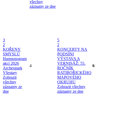
všechny
záznamy ze dne
3
5
2
2
KOŘENY
KONCERTY NA
SMYSLŮ
PODSÍNI
Harmonogram
VÝSTAVA A
akcí 2026
VERNISÁŽ: 55.
4
6
Archeopark
ROČNÍK
Všestary
RATIBOŘICKÉHO
Zobrazit
MAPOVÉHO
všechny
OKRUHU
záznamy ze
Zobrazit všechny
dne
záznamy ze dne