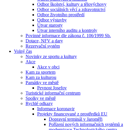
Odbor školství, kultury a tělovýchovy
Odbor sociálních věcí a zdravotnictví
Odbor životního prostředí
Odbor výstavby
Útvar starosty
Útvar interního auditu a kontroly
Povinné informace dle zákona č. 106⁄1999 Sb.
Dotace, NFV a dary
Rezervační systém
Volný čas
Novinky ze sportu a kultury
Akce
Akce v obci
Kam za sportem
Kam za kulturou
Památky ve městě
Pevnost Josefov
Turistické informační centrum
Spolky ve městě
Rychlé odkazy
Informace koronavir
Projekty financované z prostředků EU
Dopravní terminál v Jaroměři
Pořízení nových informačních systémů a
modernizace Technologického centra