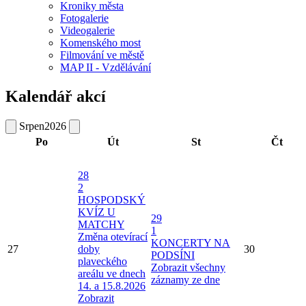
Kroniky města
Fotogalerie
Videogalerie
Komenského most
Filmování ve městě
MAP II - Vzdělávání
Kalendář akcí
Srpen
2026
Po
Út
St
Čt
28
2
HOSPODSKÝ
KVÍZ U
29
MATCHY
1
Změna otevírací
KONCERTY NA
27
doby
30
PODSÍNI
plaveckého
Zobrazit všechny
areálu ve dnech
záznamy ze dne
14. a 15.8.2026
Zobrazit