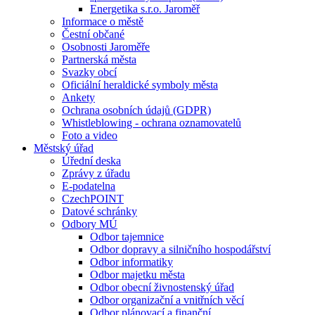
Energetika s.r.o. Jaroměř
Informace o městě
Čestní občané
Osobnosti Jaroměře
Partnerská města
Svazky obcí
Oficiální heraldické symboly města
Ankety
Ochrana osobních údajů (GDPR)
Whistleblowing - ochrana oznamovatelů
Foto a video
Městský úřad
Úřední deska
Zprávy z úřadu
E-podatelna
CzechPOINT
Datové schránky
Odbory MÚ
Odbor tajemnice
Odbor dopravy a silničního hospodářství
Odbor informatiky
Odbor majetku města
Odbor obecní živnostenský úřad
Odbor organizační a vnitřních věcí
Odbor plánovací a finanční