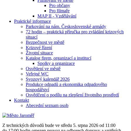
Filmování ve městě
Pro občany
Pro filmaře
MAP II - Vzdělávání
Praktické informace
Parkování na nám. Československé armády
72 hodin – praktická příručka pro zvládání krizových
situací
Bezpečnost ve městě
Krizové řízení
Životní situace
Katalog firem, organizací a institucí
Spolky a organizace
Osvětlení ve městě
Veřejné WC
Svozový kalendář 2026
Produkce odpadů a ekonomika odpadového
hospodářství
Osvědčení o podílu na zlepšení životního prostředí
Kontakt
Abecední seznam osob
Z technických důvodů bude ve středu 5. srpna 2026 od 11:00
do 17:00 hodin omezen provoz na odborech dopravy a vnitřních