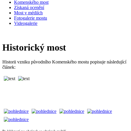
Komenského most
Získaná ocenění
Most v médiích
Fotogalerie mostu
Videogalerie
Historický most
Historii vzniku původního Komenského mostu popisuje následující
článek: