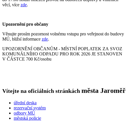
věcí, více
zde
.
Upozornění pro občany
Věnujte prosím pozornost volnému vstupu pro veřejnost do budovy
MÚ, bližsí informace
zde
.
UPOZORNĚNÍ OBČANŮM - MÍSTNÍ POPLATEK ZA SVOZ
KOMUNÁLNÍHO ODPADU PRO ROK 2026 JE STANOVEN
V ČÁSTCE 700 Kč/osobu
města
Jaroměř
Vítejte na oficiálních stránkách
úřední deska
rezervační systém
odbory MÚ
městská policie