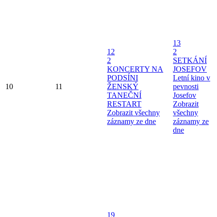
13
12
2
2
SETKÁNÍ
KONCERTY NA
JOSEFOV
PODSÍNI
Letní kino v
10
11
ŽENSKÝ
pevnosti
TANEČNÍ
Josefov
RESTART
Zobrazit
Zobrazit všechny
všechny
záznamy ze dne
záznamy ze
dne
19