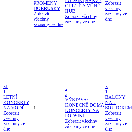
PODSÍNI
BARVY,
PROMĚNY
Zobrazit
CHUTĚ A VŮNĚ
DOBRUŠKY
všechny
HUB
Zobrazit
záznamy ze
Zobrazit všechny
všechny
dne
záznamy ze dne
záznamy ze dne
31
3
2
1
1
2
LETNÍ
BALÓNY
VÝSTAVA:
KONCERTY
NAD
KONEČNĚ DOMA
NA VODĚ
1
SOUTOKEM
KONCERTY NA
Zobrazit
Zobrazit
PODSÍNI
všechny
všechny
Zobrazit všechny
záznamy ze
záznamy ze
záznamy ze dne
dne
dne