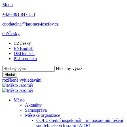
Menu
+420 491 847 111
epodatelna@jaromer-josefov.cz
CZ
Česky
CZ
Česky
EN
English
DE
Deutsch
PL
Po polsku
Hledaný výraz
Hledat
rozšířené vyhledávání
Město
Aktuality
Samospráva
Městské organizace
ČOI Ústřední inspektorát – mimosoudním řešení
spotřebitelských sporů (ADR)