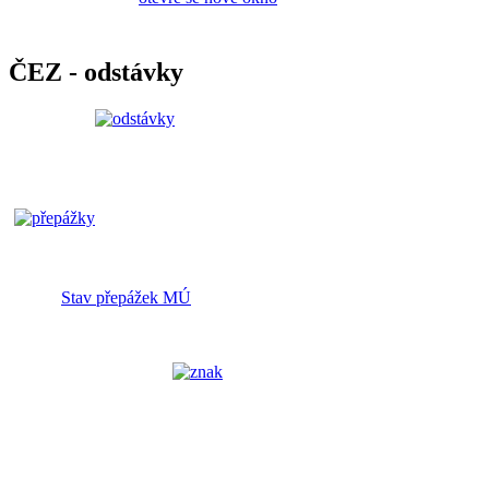
ČEZ - odstávky
Stav přepážek MÚ