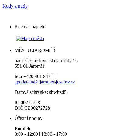
Kudy z nudy
Kde nás najdete
MĚSTO JAROMĚŘ
nám. Československé armády 16
551 01 Jaroměř
tel.:
+420 491 847 111
epodatelna@jaromer-josefov.cz
Datová schránka: sbwbzd5
IČ 00272728
DIČ CZ00272728
Úřední hodiny
Pondělí
8:00 - 12:00 | 13:00 - 17:00