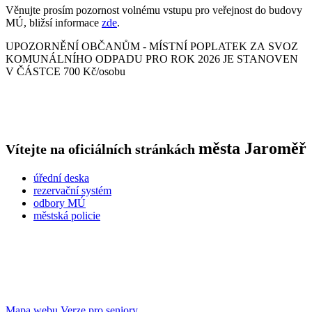
Věnujte prosím pozornost volnému vstupu pro veřejnost do budovy
MÚ, bližsí informace
zde
.
UPOZORNĚNÍ OBČANŮM - MÍSTNÍ POPLATEK ZA SVOZ
KOMUNÁLNÍHO ODPADU PRO ROK 2026 JE STANOVEN
V ČÁSTCE 700 Kč/osobu
města
Jaroměř
Vítejte na oficiálních stránkách
úřední deska
rezervační systém
odbory MÚ
městská policie
Mapa webu
Verze pro seniory