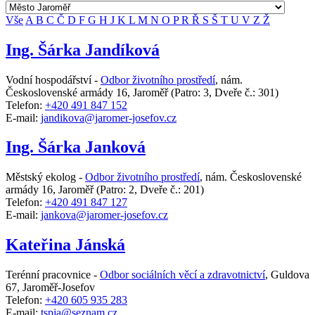
Vše
A
B
C
Č
D
F
G
H
J
K
L
M
N
O
P
R
Ř
S
Š
T
U
V
Z
Ž
Ing. Šárka Jandíková
Vodní hospodářství -
Odbor životního prostředí
,
nám.
Československé armády 16, Jaroměř
(Patro: 3, Dveře č.: 301)
Telefon:
+420 491 847 152
E-mail:
jandikova@jaromer-josefov.cz
Ing. Šárka Janková
Městský ekolog -
Odbor životního prostředí
,
nám. Československé
armády 16, Jaroměř
(Patro: 2, Dveře č.: 201)
Telefon:
+420 491 847 127
E-mail:
jankova@jaromer-josefov.cz
Kateřina Jánská
Terénní pracovnice -
Odbor sociálních věcí a zdravotnictví
,
Guldova
67, Jaroměř-Josefov
Telefon:
+420 605 935 283
E-mail:
tspja@seznam.cz