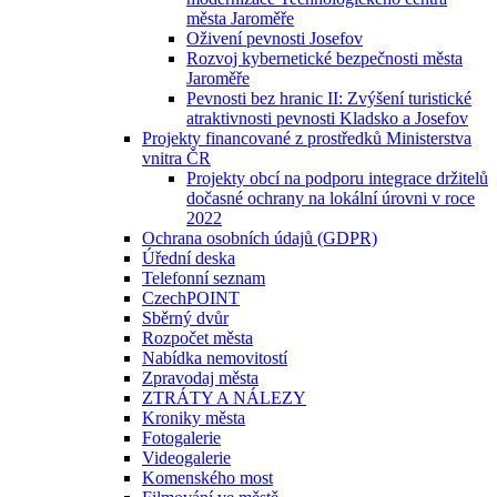
města Jaroměře
Oživení pevnosti Josefov
Rozvoj kybernetické bezpečnosti města
Jaroměře
Pevnosti bez hranic II: Zvýšení turistické
atraktivnosti pevnosti Kladsko a Josefov
Projekty financované z prostředků Ministerstva
vnitra ČR
Projekty obcí na podporu integrace držitelů
dočasné ochrany na lokální úrovni v roce
2022
Ochrana osobních údajů (GDPR)
Úřední deska
Telefonní seznam
CzechPOINT
Sběrný dvůr
Rozpočet města
Nabídka nemovitostí
Zpravodaj města
ZTRÁTY A NÁLEZY
Kroniky města
Fotogalerie
Videogalerie
Komenského most