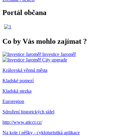
Portál občana
Co by Vás mohlo zajímat
?
Investice Jaroměř
City upgrade
Královská věnná města
Kladské pomezí
Kladská stezka
Euroregion
Sdružení historických sídel
http://www.aticcr.cz/
Na kole i pěšky - cykloturistiká aplikace