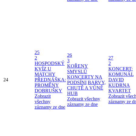
25
26
2
27
3
HOSPODSKÝ
2
KOŘENY
KVÍZ U
KONCERT:
SMYSLŮ
MATCHY
KOMUNÁL
KONCERTY NA
24
PŘEDNÁŠKA:
DAVID
PODSÍNI
BARVY,
PROMĚNY
KUDRNA
CHUTĚ A VŮNĚ
DOBRUŠKY
KVARTET
HUB
Zobrazit
Zobrazit všec
Zobrazit všechny
všechny
záznamy ze d
záznamy ze dne
záznamy ze dne