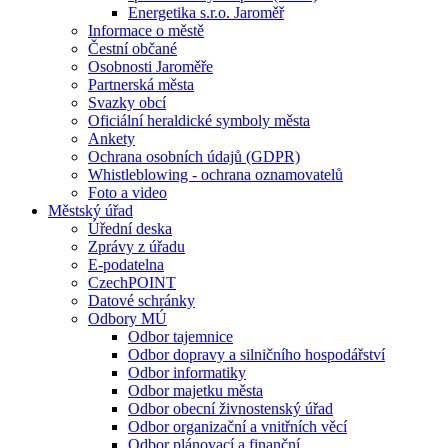
Energetika s.r.o. Jaroměř
Informace o městě
Čestní občané
Osobnosti Jaroměře
Partnerská města
Svazky obcí
Oficiální heraldické symboly města
Ankety
Ochrana osobních údajů (GDPR)
Whistleblowing - ochrana oznamovatelů
Foto a video
Městský úřad
Úřední deska
Zprávy z úřadu
E-podatelna
CzechPOINT
Datové schránky
Odbory MÚ
Odbor tajemnice
Odbor dopravy a silničního hospodářství
Odbor informatiky
Odbor majetku města
Odbor obecní živnostenský úřad
Odbor organizační a vnitřních věcí
Odbor plánovací a finanční