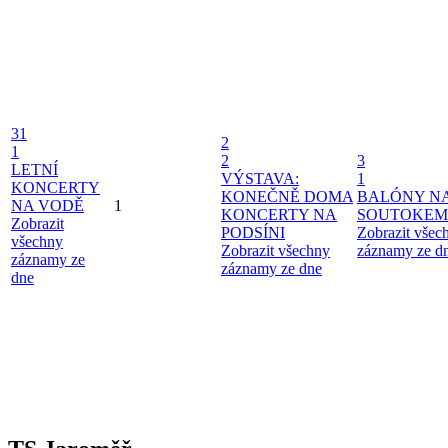
31
2
1
2
3
LETNÍ
VÝSTAVA:
1
KONCERTY
KONEČNĚ DOMA
BALÓNY N
NA VODĚ
1
KONCERTY NA
SOUTOKEM
Zobrazit
PODSÍNI
Zobrazit všec
všechny
Zobrazit všechny
záznamy ze d
záznamy ze
záznamy ze dne
dne