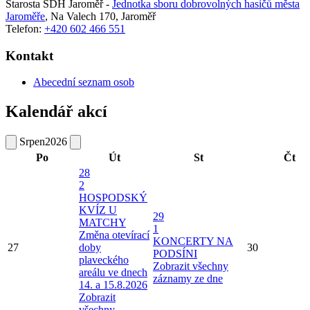
Starosta SDH Jaroměř -
Jednotka sboru dobrovolných hasičů města
Jaroměře
,
Na Valech 170, Jaroměř
Telefon:
+420 602 466 551
Kontakt
Abecední seznam osob
Kalendář akcí
Srpen
2026
Po
Út
St
Čt
28
2
HOSPODSKÝ
KVÍZ U
29
MATCHY
1
Změna otevírací
KONCERTY NA
27
doby
30
PODSÍNI
plaveckého
Zobrazit všechny
areálu ve dnech
záznamy ze dne
14. a 15.8.2026
Zobrazit
všechny