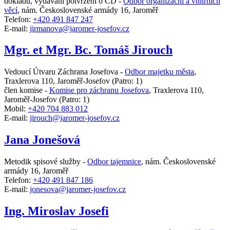
dokladů, vydávání potvrzení o CD -
Odbor organizační a vnitřních
věcí
,
nám. Československé armády 16, Jaroměř
Telefon:
+420 491 847 247
E-mail:
jirmanova@jaromer-josefov.cz
Mgr. et Mgr. Bc. Tomáš Jirouch
Vedoucí Útvaru Záchrana Josefova -
Odbor majetku města
,
Traxlerova 110, Jaroměř-Josefov
(Patro: 1)
člen komise -
Komise pro záchranu Josefova
,
Traxlerova 110,
Jaroměř-Josefov
(Patro: 1)
Mobil:
+420 704 883 012
E-mail:
jirouch@jaromer-josefov.cz
Jana Jonešová
Metodik spisové služby -
Odbor tajemnice
,
nám. Československé
armády 16, Jaroměř
Telefon:
+420 491 847 186
E-mail:
jonesova@jaromer-josefov.cz
Ing. Miroslav Josefi