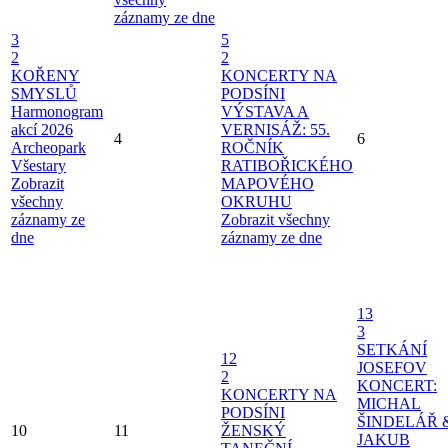
záznamy ze dne
3
5
2
2
KOŘENY
KONCERTY NA
SMYSLŮ
PODSÍNI
Harmonogram
VÝSTAVA A
akcí 2026
VERNISÁŽ: 55.
4
6
Archeopark
ROČNÍK
Všestary
RATIBOŘICKÉHO
Zobrazit
MAPOVÉHO
všechny
OKRUHU
záznamy ze
Zobrazit všechny
dne
záznamy ze dne
13
3
SETKÁNÍ
12
JOSEFOV
2
KONCERT:
KONCERTY NA
MICHAL
PODSÍNI
ŠINDELÁŘ 
10
11
ŽENSKÝ
JAKUB