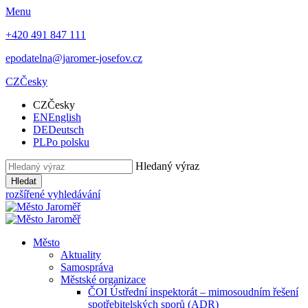
Menu
+420 491 847 111
epodatelna@jaromer-josefov.cz
CZ
Česky
CZ
Česky
EN
English
DE
Deutsch
PL
Po polsku
Hledaný výraz
Hledat
rozšířené vyhledávání
Město
Aktuality
Samospráva
Městské organizace
ČOI Ústřední inspektorát – mimosoudním řešení
spotřebitelských sporů (ADR)