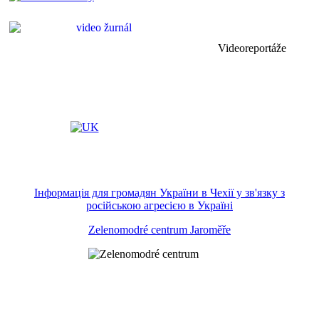
Videoreportáže
Інформація для громадян України в Чехії у зв'язку з
російською агресією в Україні
Zelenomodré centrum Jaroměře