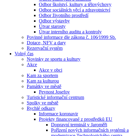
Odbor školství, kultury a tělovýchovy
Odbor sociálních věcí a zdravotnictví
Odbor životního prostředí
Odbor výstavby
Útvar starosty
Útvar interního auditu a kontroly
Povinné informace dle zákona č. 106⁄1999 Sb.
Dotace, NFV a dary
Rezervační systém
Volný čas
Novinky ze sportu a kultury
Akce
Akce v obci
Kam za sportem
Kam za kulturou
Památky ve městě
Pevnost Josefov
Turistické informační centrum
Spolky ve městě
Rychlé odkazy
Informace koronavir
Projekty financované z prostředků EU
Dopravní terminál v Jaroměři
Pořízení nových informačních systémů a
modernizace Technologického centra