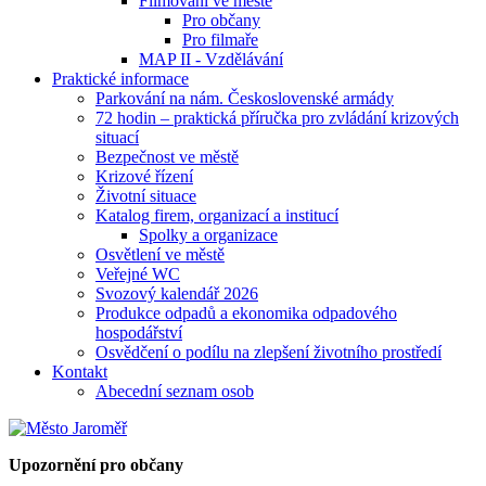
Filmování ve městě
Pro občany
Pro filmaře
MAP II - Vzdělávání
Praktické informace
Parkování na nám. Československé armády
72 hodin – praktická příručka pro zvládání krizových
situací
Bezpečnost ve městě
Krizové řízení
Životní situace
Katalog firem, organizací a institucí
Spolky a organizace
Osvětlení ve městě
Veřejné WC
Svozový kalendář 2026
Produkce odpadů a ekonomika odpadového
hospodářství
Osvědčení o podílu na zlepšení životního prostředí
Kontakt
Abecední seznam osob
Upozornění pro občany