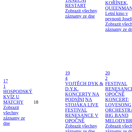
TANEČNÍ
KOŘÍNEK,
RESTART
QUEENMAN
Zobrazit všechny
Letní kino v
záznamy ze dne
pevnosti Jose
Zobrazit všec
záznamy ze d
19
20
4
2
17
VOJTĚCH DYK &
FESTIVAL
1
D.Y.K.
RENESANC
HOSPODSKÝ
KONCERTY NA
OPOČNĚ
KVÍZ U
PODSÍNI
NA
KONCERT:
MATCHY
18
STOJÁKA LIVE
LOVESONG
Zobrazit
FESTIVAL
ORCHESTR
všechny
RENESANCE V
BIG BAND
záznamy ze
OPOČNĚ
MELODYBR
dne
Zobrazit všechny
Zobrazit všec
záznamy ze dne
záznamy ze d