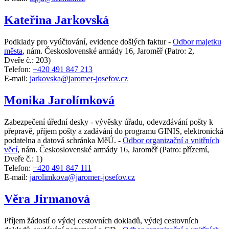
Kateřina Jarkovská
Podklady pro vyúčtování, evidence došlých faktur -
Odbor majetku
města
,
nám. Československé armády 16, Jaroměř
(Patro: 2,
Dveře č.: 203)
Telefon:
+420 491 847 213
E-mail:
jarkovska@jaromer-josefov.cz
Monika Jarolímková
Zabezpečení úřední desky - vývěsky úřadu, odevzdávání pošty k
přepravě, příjem pošty a zadávání do programu GINIS, elektronická
podatelna a datová schránka MěÚ. -
Odbor organizační a vnitřních
věcí
,
nám. Československé armády 16, Jaroměř
(Patro: přízemí,
Dveře č.: 1)
Telefon:
+420 491 847 111
E-mail:
jarolimkova@jaromer-josefov.cz
Věra Jirmanová
Příjem žádostí o výdej cestovních dokladů, výdej cestovních