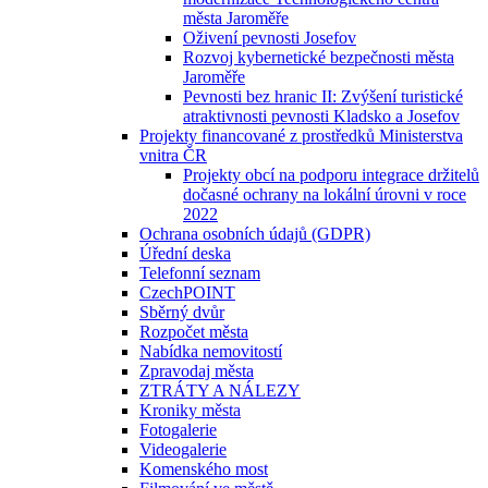
města Jaroměře
Oživení pevnosti Josefov
Rozvoj kybernetické bezpečnosti města
Jaroměře
Pevnosti bez hranic II: Zvýšení turistické
atraktivnosti pevnosti Kladsko a Josefov
Projekty financované z prostředků Ministerstva
vnitra ČR
Projekty obcí na podporu integrace držitelů
dočasné ochrany na lokální úrovni v roce
2022
Ochrana osobních údajů (GDPR)
Úřední deska
Telefonní seznam
CzechPOINT
Sběrný dvůr
Rozpočet města
Nabídka nemovitostí
Zpravodaj města
ZTRÁTY A NÁLEZY
Kroniky města
Fotogalerie
Videogalerie
Komenského most