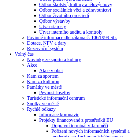
Odbor školství, kultury a tělovýchovy
Odbor sociálních věcí a zdravotnictví
Odbor životního prostředí
Odbor výstavby
Útvar starosty
Útvar interního auditu a kontroly
Povinné informace dle zákona č. 106⁄1999 Sb.
Dotace, NFV a dary
Rezervační systém
Volný čas
Novinky ze sportu a kultury
Akce
Akce v obci
Kam za sportem
Kam za kulturou
Památky ve městě
Pevnost Josefov
Turistické informační centrum
Spolky ve městě
Rychlé odkazy
Informace koronavir
Projekty financované z prostředků EU
Dopravní terminál v Jaroměři
Pořízení nových informačních systémů a
modernizace Technologického centra