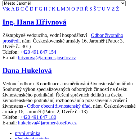
Vše
A
B
C
Č
D
F
G
H
J
K
L
M
N
O
P
R
Ř
S
Š
T
U
V
Z
Ž
Ing. Hana Hřivnová
Zástupkyně vedoucího, vodní hospodářství -
Odbor životního
prostředí
,
nám. Československé armády 16, Jaroměř
(Patro: 3,
Dveře č.: 301)
Telefon:
+420 491 847 154
E-mail:
hrivnova@jaromer-josefov.cz
Dana Hukelová
Vedoucí odboru. Koordinace a usměrňování živnostenského úřadu.
Souhrnný výkon specializovaných odborných činností na úseku
živnostenského podnikání. Řešení správních deliktů na úseku
živnostenského podnikání, rozhodování o pozastavení a zrušení
živnostens -
Odbor obecní živnostenský úřad
,
nám. Československé
armády 16, Jaroměř
(Patro: 2, Dveře č.: 13)
Telefon:
+420 491 847 180
E-mail:
hukelova@jaromer-josefov.cz
první stránka
předchozí stránka