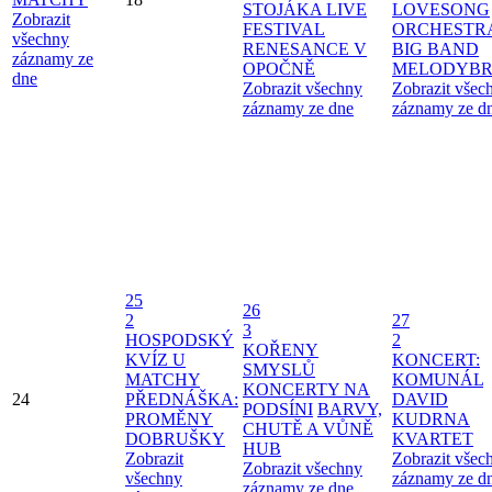
STOJÁKA LIVE
LOVESONG
Zobrazit
FESTIVAL
ORCHESTR
všechny
RENESANCE V
BIG BAND
záznamy ze
OPOČNĚ
MELODYBR
dne
Zobrazit všechny
Zobrazit všec
záznamy ze dne
záznamy ze d
25
26
2
27
3
HOSPODSKÝ
2
KOŘENY
KVÍZ U
KONCERT:
SMYSLŮ
MATCHY
KOMUNÁL
KONCERTY NA
24
PŘEDNÁŠKA:
DAVID
PODSÍNI
BARVY,
PROMĚNY
KUDRNA
CHUTĚ A VŮNĚ
DOBRUŠKY
KVARTET
HUB
Zobrazit
Zobrazit všec
Zobrazit všechny
všechny
záznamy ze d
záznamy ze dne