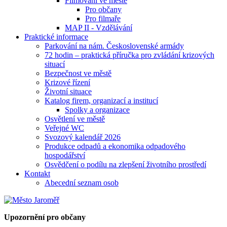
Filmování ve městě
Pro občany
Pro filmaře
MAP II - Vzdělávání
Praktické informace
Parkování na nám. Československé armády
72 hodin – praktická příručka pro zvládání krizových
situací
Bezpečnost ve městě
Krizové řízení
Životní situace
Katalog firem, organizací a institucí
Spolky a organizace
Osvětlení ve městě
Veřejné WC
Svozový kalendář 2026
Produkce odpadů a ekonomika odpadového
hospodářství
Osvědčení o podílu na zlepšení životního prostředí
Kontakt
Abecední seznam osob
Upozornění pro občany