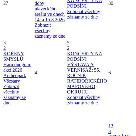
KONCERTY NA
27
doby
30
PODSÍNI
plaveckého
Zobrazit všechny
areálu ve dnech
záznamy ze dne
14. a 15.8.2026
Zobrazit
všechny
záznamy ze dne
3
5
2
2
KOŘENY
KONCERTY NA
SMYSLŮ
PODSÍNI
Harmonogram
VÝSTAVA A
akcí 2026
VERNISÁŽ: 55.
4
6
Archeopark
ROČNÍK
Všestary
RATIBOŘICKÉHO
Zobrazit
MAPOVÉHO
všechny
OKRUHU
záznamy ze
Zobrazit všechny
dne
záznamy ze dne
13
3