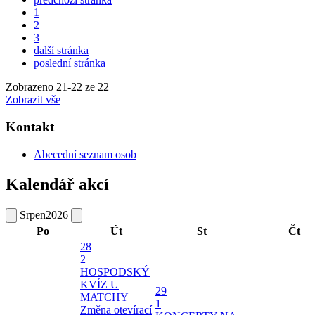
1
2
3
další stránka
poslední stránka
Zobrazeno
21
-
22
ze 22
Zobrazit vše
Kontakt
Abecední seznam osob
Kalendář akcí
Srpen
2026
Po
Út
St
Čt
28
2
HOSPODSKÝ
KVÍZ U
29
MATCHY
1
Změna otevírací