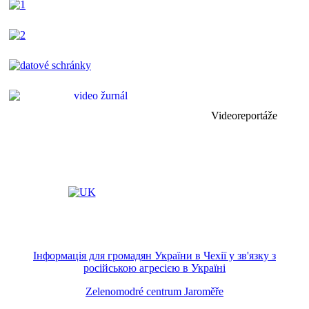
Videoreportáže
Інформація для громадян України в Чехії у зв'язку з
російською агресією в Україні
Zelenomodré centrum Jaroměře