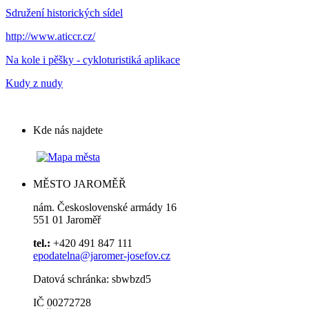
Sdružení historických sídel
http://www.aticcr.cz/
Na kole i pěšky - cykloturistiká aplikace
Kudy z nudy
Kde nás najdete
MĚSTO JAROMĚŘ
nám. Československé armády 16
551 01 Jaroměř
tel.:
+420 491 847 111
epodatelna@jaromer-josefov.cz
Datová schránka: sbwbzd5
IČ 00272728