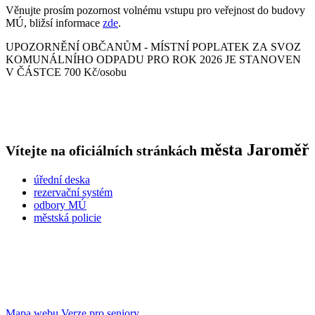
Věnujte prosím pozornost volnému vstupu pro veřejnost do budovy
MÚ, bližsí informace
zde
.
UPOZORNĚNÍ OBČANŮM - MÍSTNÍ POPLATEK ZA SVOZ
KOMUNÁLNÍHO ODPADU PRO ROK 2026 JE STANOVEN
V ČÁSTCE 700 Kč/osobu
města
Jaroměř
Vítejte na oficiálních stránkách
úřední deska
rezervační systém
odbory MÚ
městská policie
Mapa webu
Verze pro seniory