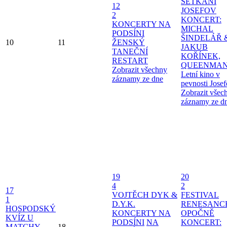
SETKÁNÍ
12
JOSEFOV
2
KONCERT:
KONCERTY NA
MICHAL
PODSÍNI
ŠINDELÁŘ 
10
11
ŽENSKÝ
JAKUB
TANEČNÍ
KOŘÍNEK,
RESTART
QUEENMAN
Zobrazit všechny
Letní kino v
záznamy ze dne
pevnosti Jose
Zobrazit všec
záznamy ze d
19
20
4
2
17
VOJTĚCH DYK &
FESTIVAL
1
D.Y.K.
RENESANC
HOSPODSKÝ
KONCERTY NA
OPOČNĚ
KVÍZ U
PODSÍNI
NA
KONCERT:
MATCHY
18