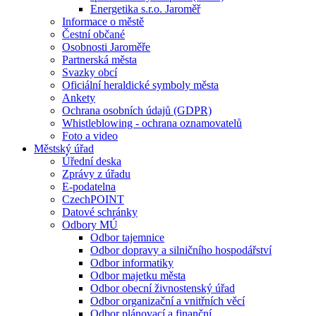
Energetika s.r.o. Jaroměř
Informace o městě
Čestní občané
Osobnosti Jaroměře
Partnerská města
Svazky obcí
Oficiální heraldické symboly města
Ankety
Ochrana osobních údajů (GDPR)
Whistleblowing - ochrana oznamovatelů
Foto a video
Městský úřad
Úřední deska
Zprávy z úřadu
E-podatelna
CzechPOINT
Datové schránky
Odbory MÚ
Odbor tajemnice
Odbor dopravy a silničního hospodářství
Odbor informatiky
Odbor majetku města
Odbor obecní živnostenský úřad
Odbor organizační a vnitřních věcí
Odbor plánovací a finanční