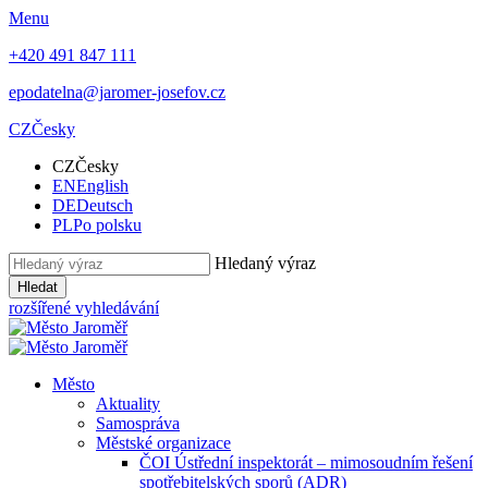
Menu
+420 491 847 111
epodatelna@jaromer-josefov.cz
CZ
Česky
CZ
Česky
EN
English
DE
Deutsch
PL
Po polsku
Hledaný výraz
Hledat
rozšířené vyhledávání
Město
Aktuality
Samospráva
Městské organizace
ČOI Ústřední inspektorát – mimosoudním řešení
spotřebitelských sporů (ADR)