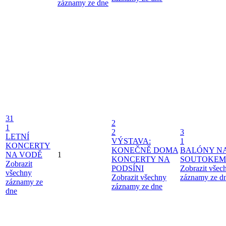
záznamy ze dne
31
2
1
2
3
LETNÍ
VÝSTAVA:
1
KONCERTY
KONEČNĚ DOMA
BALÓNY N
NA VODĚ
1
KONCERTY NA
SOUTOKEM
Zobrazit
PODSÍNI
Zobrazit všec
všechny
Zobrazit všechny
záznamy ze d
záznamy ze
záznamy ze dne
dne