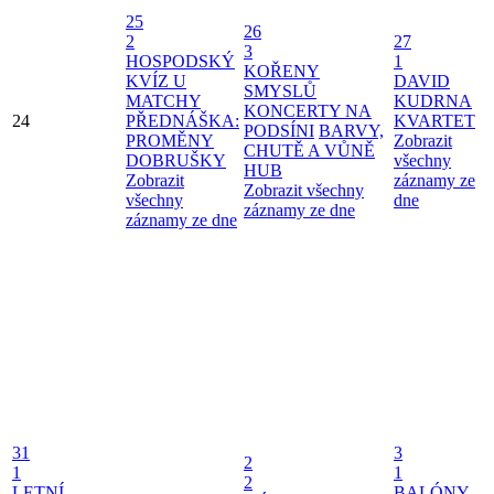
25
26
2
27
3
HOSPODSKÝ
1
KOŘENY
KVÍZ U
DAVID
SMYSLŮ
MATCHY
KUDRNA
KONCERTY NA
24
PŘEDNÁŠKA:
KVARTET
PODSÍNI
BARVY,
PROMĚNY
Zobrazit
CHUTĚ A VŮNĚ
DOBRUŠKY
všechny
HUB
Zobrazit
záznamy ze
Zobrazit všechny
všechny
dne
záznamy ze dne
záznamy ze dne
31
3
2
1
1
2
LETNÍ
BALÓNY