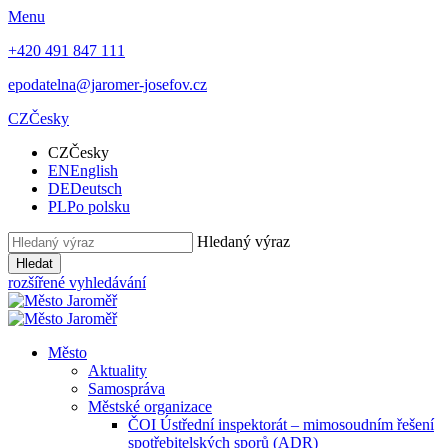
Menu
+420 491 847 111
epodatelna@jaromer-josefov.cz
CZ
Česky
CZ
Česky
EN
English
DE
Deutsch
PL
Po polsku
Hledaný výraz
Hledat
rozšířené vyhledávání
Město
Aktuality
Samospráva
Městské organizace
ČOI Ústřední inspektorát – mimosoudním řešení
spotřebitelských sporů (ADR)