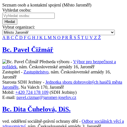
Seznam osob a kontaktní spojení (Město Jaroměř)
Vyhledat osobu:
Hledat
Vybrat organizaci:
A
B
C
Č
D
F
G
H
J
K
L
M
N
O
P
R
Ř
S
Š
T
U
V
Z
Ž
Bc. Pavel Čižmář
Předseda výboru -
Výbor pro bezpečnost a
pořádek
,
nám. Československé armády 16, Jaroměř
Zastupitel -
Zastupitelstvo
,
nám. Československé armády 16,
Jaroměř
Starosta SDH Jezbiny -
Jednotka sboru dobrovolných hasičů města
Jaroměře
,
Na Valech 170, Jaroměř
Mobil:
+420 724 178 109
(SDH Jezbiny)
E-mail:
pavel.cizmar@jaromer-josefov.cz
Bc. Dita Čuhelová, DiS.
ved. oddělení sociálně-právní ochrany dětí -
Odbor sociálních věcí a
zdravotnictví
,
nám. Československé armády 3, Jaroměř