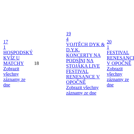
19
4
17
20
VOJTĚCH DYK &
1
1
D.Y.K.
HOSPODSKÝ
FESTIVAL
KONCERTY NA
KVÍZ U
RENESANC
PODSÍNI
NA
MATCHY
18
V OPOČNĚ
STOJÁKA LIVE
Zobrazit
Zobrazit
FESTIVAL
všechny
všechny
RENESANCE V
záznamy ze
záznamy ze
OPOČNĚ
dne
dne
Zobrazit všechny
záznamy ze dne