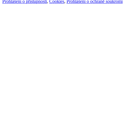
Prohlášení o přístupnosti
,
Cookies
,
Prohlášení o ochraně soukromí