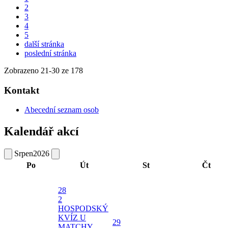
2
3
4
5
další stránka
poslední stránka
Zobrazeno
21
-
30
ze 178
Kontakt
Abecední seznam osob
Kalendář akcí
Srpen
2026
Po
Út
St
Čt
28
2
HOSPODSKÝ
KVÍZ U
29
MATCHY