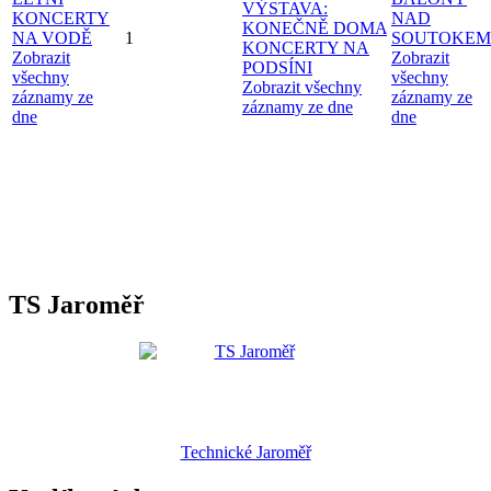
VÝSTAVA:
KONCERTY
NAD
KONEČNĚ DOMA
NA VODĚ
1
SOUTOKEM
KONCERTY NA
Zobrazit
Zobrazit
PODSÍNI
všechny
všechny
Zobrazit všechny
záznamy ze
záznamy ze
záznamy ze dne
dne
dne
TS Jaroměř
Technické Jaroměř