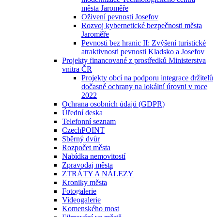
města Jaroměře
Oživení pevnosti Josefov
Rozvoj kybernetické bezpečnosti města
Jaroměře
Pevnosti bez hranic II: Zvýšení turistické
atraktivnosti pevnosti Kladsko a Josefov
Projekty financované z prostředků Ministerstva
vnitra ČR
Projekty obcí na podporu integrace držitelů
dočasné ochrany na lokální úrovni v roce
2022
Ochrana osobních údajů (GDPR)
Úřední deska
Telefonní seznam
CzechPOINT
Sběrný dvůr
Rozpočet města
Nabídka nemovitostí
Zpravodaj města
ZTRÁTY A NÁLEZY
Kroniky města
Fotogalerie
Videogalerie
Komenského most