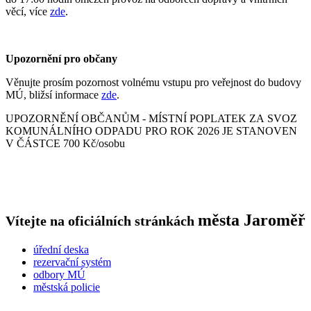
věcí, více
zde
.
Upozornění pro občany
Věnujte prosím pozornost volnému vstupu pro veřejnost do budovy
MÚ, bližsí informace
zde
.
UPOZORNĚNÍ OBČANŮM - MÍSTNÍ POPLATEK ZA SVOZ
KOMUNÁLNÍHO ODPADU PRO ROK 2026 JE STANOVEN
V ČÁSTCE 700 Kč/osobu
města
Jaroměř
Vítejte na oficiálních stránkách
úřední deska
rezervační systém
odbory MÚ
městská policie