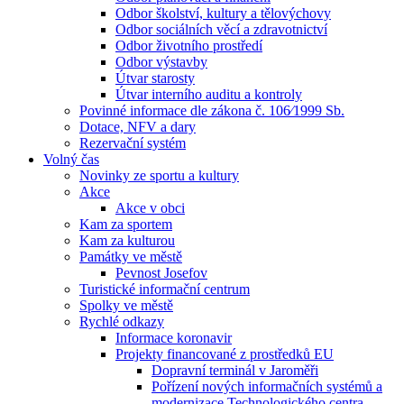
Odbor školství, kultury a tělovýchovy
Odbor sociálních věcí a zdravotnictví
Odbor životního prostředí
Odbor výstavby
Útvar starosty
Útvar interního auditu a kontroly
Povinné informace dle zákona č. 106⁄1999 Sb.
Dotace, NFV a dary
Rezervační systém
Volný čas
Novinky ze sportu a kultury
Akce
Akce v obci
Kam za sportem
Kam za kulturou
Památky ve městě
Pevnost Josefov
Turistické informační centrum
Spolky ve městě
Rychlé odkazy
Informace koronavir
Projekty financované z prostředků EU
Dopravní terminál v Jaroměři
Pořízení nových informačních systémů a
modernizace Technologického centra