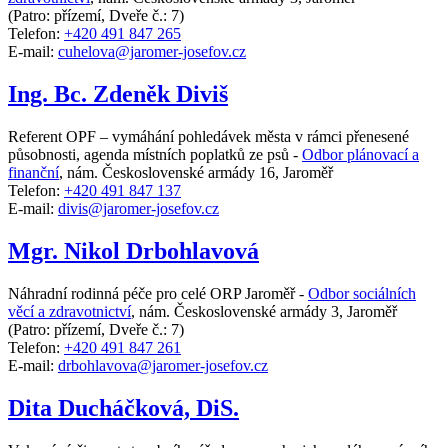
(Patro: přízemí, Dveře č.: 7)
Telefon:
+420 491 847 265
E-mail:
cuhelova@jaromer-josefov.cz
Ing. Bc. Zdeněk Diviš
Referent OPF – vymáhání pohledávek města v rámci přenesené
působnosti, agenda místních poplatků ze psů -
Odbor plánovací a
finanční
,
nám. Československé armády 16, Jaroměř
Telefon:
+420 491 847 137
E-mail:
divis@jaromer-josefov.cz
Mgr. Nikol Drbohlavová
Náhradní rodinná péče pro celé ORP Jaroměř -
Odbor sociálních
věcí a zdravotnictví
,
nám. Československé armády 3, Jaroměř
(Patro: přízemí, Dveře č.: 7)
Telefon:
+420 491 847 261
E-mail:
drbohlavova@jaromer-josefov.cz
Dita Ducháčková, DiS.