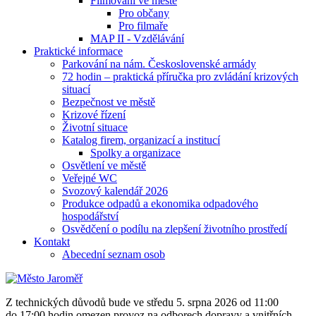
Filmování ve městě
Pro občany
Pro filmaře
MAP II - Vzdělávání
Praktické informace
Parkování na nám. Československé armády
72 hodin – praktická příručka pro zvládání krizových
situací
Bezpečnost ve městě
Krizové řízení
Životní situace
Katalog firem, organizací a institucí
Spolky a organizace
Osvětlení ve městě
Veřejné WC
Svozový kalendář 2026
Produkce odpadů a ekonomika odpadového
hospodářství
Osvědčení o podílu na zlepšení životního prostředí
Kontakt
Abecední seznam osob
Z technických důvodů bude ve středu 5. srpna 2026 od 11:00
do 17:00 hodin omezen provoz na odborech dopravy a vnitřních