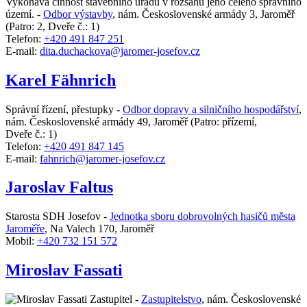
Vykonává činnost stavebního úřadu v rozsahu jeho celého správního
území. -
Odbor výstavby
,
nám. Československé armády 3, Jaroměř
(Patro: 2, Dveře č.: 1)
Telefon:
+420 491 847 251
E-mail:
dita.duchackova@jaromer-josefov.cz
Karel Fähnrich
Správní řízení, přestupky -
Odbor dopravy a silničního hospodářství
,
nám. Československé armády 49, Jaroměř
(Patro: přízemí,
Dveře č.: 1)
Telefon:
+420 491 847 145
E-mail:
fahnrich@jaromer-josefov.cz
Jaroslav Faltus
Starosta SDH Josefov -
Jednotka sboru dobrovolných hasičů města
Jaroměře
,
Na Valech 170, Jaroměř
Mobil:
+420 732 151 572
Miroslav Fassati
Zastupitel -
Zastupitelstvo
,
nám. Československé