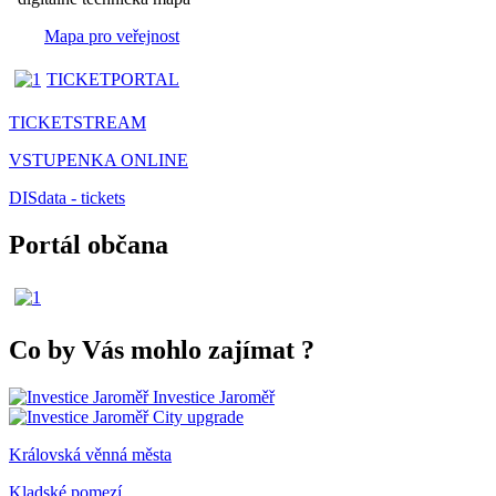
Mapa pro veřejnost
TICKETPORTAL
TICKETSTREAM
VSTUPENKA ONLINE
DISdata - tickets
Portál občana
Co by Vás mohlo zajímat
?
Investice Jaroměř
City upgrade
Královská věnná města
Kladské pomezí