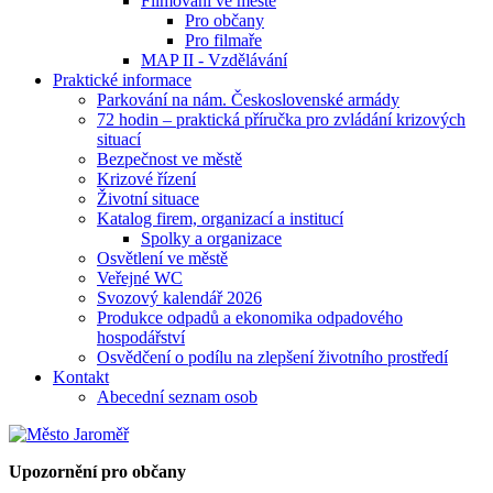
Filmování ve městě
Pro občany
Pro filmaře
MAP II - Vzdělávání
Praktické informace
Parkování na nám. Československé armády
72 hodin – praktická příručka pro zvládání krizových
situací
Bezpečnost ve městě
Krizové řízení
Životní situace
Katalog firem, organizací a institucí
Spolky a organizace
Osvětlení ve městě
Veřejné WC
Svozový kalendář 2026
Produkce odpadů a ekonomika odpadového
hospodářství
Osvědčení o podílu na zlepšení životního prostředí
Kontakt
Abecední seznam osob
Upozornění pro občany