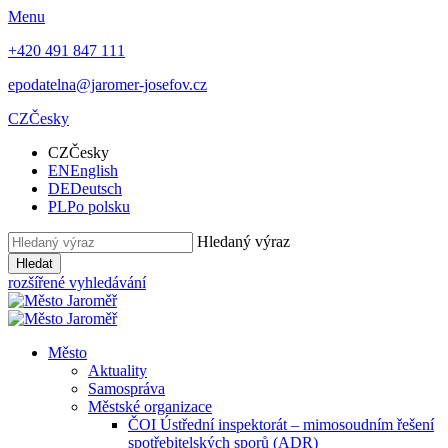
Menu
+420 491 847 111
epodatelna@jaromer-josefov.cz
CZ
Česky
CZ
Česky
EN
English
DE
Deutsch
PL
Po polsku
Hledaný výraz
Hledat
rozšířené vyhledávání
Město
Aktuality
Samospráva
Městské organizace
ČOI Ústřední inspektorát – mimosoudním řešení
spotřebitelských sporů (ADR)