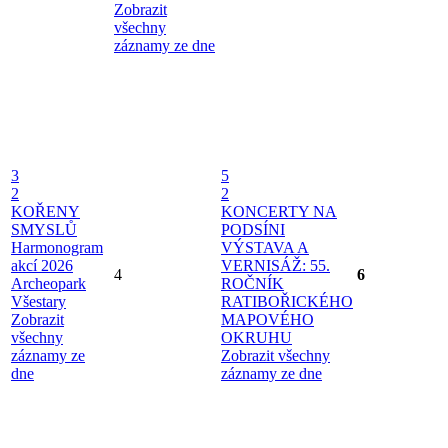
Zobrazit
všechny
záznamy ze dne
3
5
2
2
KOŘENY
KONCERTY NA
SMYSLŮ
PODSÍNI
Harmonogram
VÝSTAVA A
akcí 2026
VERNISÁŽ: 55.
4
6
Archeopark
ROČNÍK
Všestary
RATIBOŘICKÉHO
Zobrazit
MAPOVÉHO
všechny
OKRUHU
záznamy ze
Zobrazit všechny
dne
záznamy ze dne