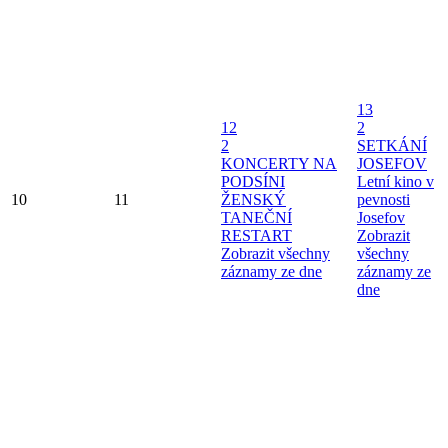
13
12
2
2
SETKÁNÍ
KONCERTY NA
JOSEFOV
PODSÍNI
Letní kino v
10
11
ŽENSKÝ
pevnosti
TANEČNÍ
Josefov
RESTART
Zobrazit
Zobrazit všechny
všechny
záznamy ze dne
záznamy ze
dne