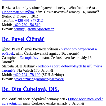
Revize a kontroly v rámci bytového i nebytového fondu města -
Odbor majetku města
,
nám. Československé armády 16, Jaroměř
(Patro: 2, Dveře č.: 201)
Telefon:
+420 491 847 212
Mobil:
+420 730 154 519
E-mail:
cernik@jaromer-josefov.cz
Bc. Pavel Čižmář
Předseda výboru -
Výbor pro bezpečnost a
pořádek
,
nám. Československé armády 16, Jaroměř
Zastupitel -
Zastupitelstvo
,
nám. Československé armády 16,
Jaroměř
Starosta SDH Jezbiny -
Jednotka sboru dobrovolných hasičů města
Jaroměře
,
Na Valech 170, Jaroměř
Mobil:
+420 724 178 109
(SDH Jezbiny)
E-mail:
pavel.cizmar@jaromer-josefov.cz
Bc. Dita Čuhelová, DiS.
ved. oddělení sociálně-právní ochrany dětí -
Odbor sociálních věcí a
zdravotnictví
,
nám. Československé armády 3, Jaroměř