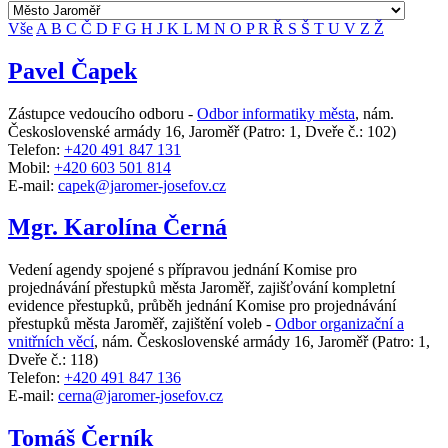
Vše
A
B
C
Č
D
F
G
H
J
K
L
M
N
O
P
R
Ř
S
Š
T
U
V
Z
Ž
Pavel Čapek
Zástupce vedoucího odboru -
Odbor informatiky města
,
nám.
Československé armády 16, Jaroměř
(Patro: 1, Dveře č.: 102)
Telefon:
+420 491 847 131
Mobil:
+420 603 501 814
E-mail:
capek@jaromer-josefov.cz
Mgr. Karolína Černá
Vedení agendy spojené s přípravou jednání Komise pro
projednávání přestupků města Jaroměř, zajišťování kompletní
evidence přestupků, průběh jednání Komise pro projednávání
přestupků města Jaroměř, zajištění voleb -
Odbor organizační a
vnitřních věcí
,
nám. Československé armády 16, Jaroměř
(Patro: 1,
Dveře č.: 118)
Telefon:
+420 491 847 136
E-mail:
cerna@jaromer-josefov.cz
Tomáš Černík