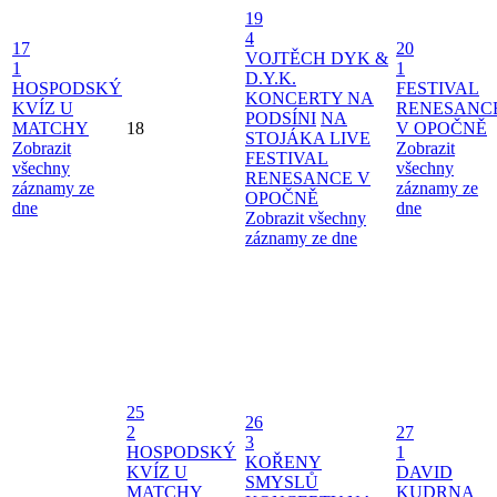
19
4
17
20
VOJTĚCH DYK &
1
1
D.Y.K.
HOSPODSKÝ
FESTIVAL
KONCERTY NA
KVÍZ U
RENESANC
PODSÍNI
NA
MATCHY
18
V OPOČNĚ
STOJÁKA LIVE
Zobrazit
Zobrazit
FESTIVAL
všechny
všechny
RENESANCE V
záznamy ze
záznamy ze
OPOČNĚ
dne
dne
Zobrazit všechny
záznamy ze dne
25
26
2
27
3
HOSPODSKÝ
1
KOŘENY
KVÍZ U
DAVID
SMYSLŮ
MATCHY
KUDRNA