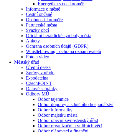
Energetika s.r.o. Jaroměř
Informace o městě
Čestní občané
Osobnosti Jaroměře
Partnerská města
Svazky obcí
Oficiální heraldické symboly města
Ankety
Ochrana osobních údajů (GDPR)
Whistleblowing - ochrana oznamovatelů
Foto a video
Městský úřad
Úřední deska
Zprávy z úřadu
E-podatelna
CzechPOINT
Datové schránky
Odbory MÚ
Odbor tajemnice
Odbor dopravy a silničního hospodářství
Odbor informatiky
Odbor majetku města
Odbor obecní živnostenský úřad
Odbor organizační a vnitřních věcí
Odbor plánovací a finanční