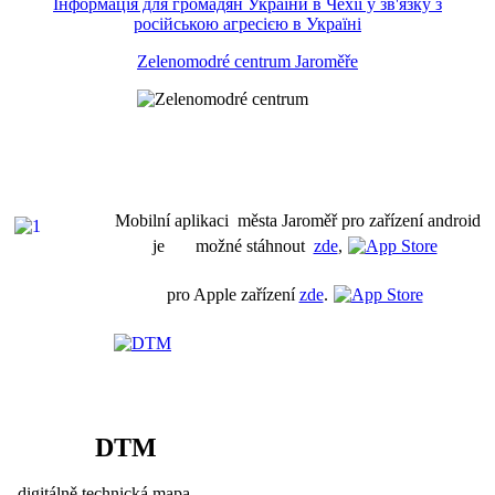
Інформація для громадян України в Чехії у зв'язку з
російською агресією в Україні
Zelenomodré centrum Jaroměře
Mobilní aplikaci města Jaroměř pro zařízení android
je možné stáhnout
zde
,
pro Apple zařízení
zde
.
DTM
digitálně technická mapa