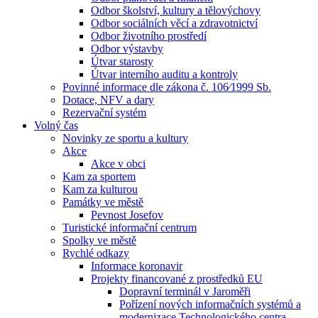
Odbor školství, kultury a tělovýchovy
Odbor sociálních věcí a zdravotnictví
Odbor životního prostředí
Odbor výstavby
Útvar starosty
Útvar interního auditu a kontroly
Povinné informace dle zákona č. 106⁄1999 Sb.
Dotace, NFV a dary
Rezervační systém
Volný čas
Novinky ze sportu a kultury
Akce
Akce v obci
Kam za sportem
Kam za kulturou
Památky ve městě
Pevnost Josefov
Turistické informační centrum
Spolky ve městě
Rychlé odkazy
Informace koronavir
Projekty financované z prostředků EU
Dopravní terminál v Jaroměři
Pořízení nových informačních systémů a
modernizace Technologického centra