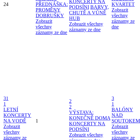
KONCERTY NA
24
PŘEDNÁŠKA:
KVARTET
PODSÍNI
BARVY,
PROMĚNY
Zobrazit
CHUTĚ A VŮNĚ
DOBRUŠKY
všechny
HUB
Zobrazit
záznamy ze
Zobrazit všechny
všechny
dne
záznamy ze dne
záznamy ze dne
31
3
2
1
1
2
LETNÍ
BALÓNY
VÝSTAVA:
KONCERTY
NAD
KONEČNĚ DOMA
NA VODĚ
1
SOUTOKEM
KONCERTY NA
Zobrazit
Zobrazit
PODSÍNI
všechny
všechny
Zobrazit všechny
záznamy ze
záznamy ze