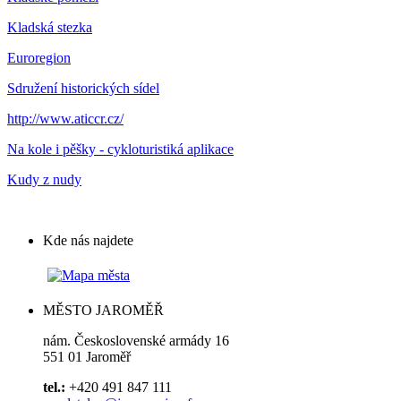
Kladská stezka
Euroregion
Sdružení historických sídel
http://www.aticcr.cz/
Na kole i pěšky - cykloturistiká aplikace
Kudy z nudy
Kde nás najdete
MĚSTO JAROMĚŘ
nám. Československé armády 16
551 01 Jaroměř
tel.:
+420 491 847 111