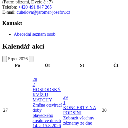
(Patro: přízemí, Dveře č.: 7)
Telefon:
+420 491 847 265
E-mail:
cuhelova@jaromer-josefov.cz
Kontakt
Abecední seznam osob
Kalendář akcí
Srpen
2026
Po
Út
St
Čt
28
2
HOSPODSKÝ
KVÍZ U
29
MATCHY
1
Změna otevírací
KONCERTY NA
27
doby
30
PODSÍNI
plaveckého
Zobrazit všechny
areálu ve dnech
záznamy ze dne
14. a 15.8.2026