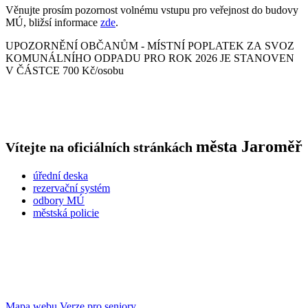
Věnujte prosím pozornost volnému vstupu pro veřejnost do budovy
MÚ, bližsí informace
zde
.
UPOZORNĚNÍ OBČANŮM - MÍSTNÍ POPLATEK ZA SVOZ
KOMUNÁLNÍHO ODPADU PRO ROK 2026 JE STANOVEN
V ČÁSTCE 700 Kč/osobu
města
Jaroměř
Vítejte na oficiálních stránkách
úřední deska
rezervační systém
odbory MÚ
městská policie
Mapa webu
Verze pro seniory