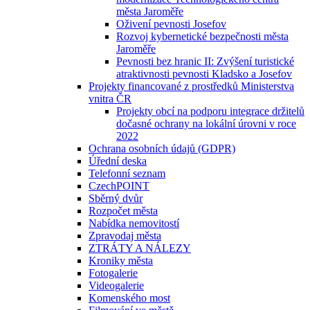
města Jaroměře
Oživení pevnosti Josefov
Rozvoj kybernetické bezpečnosti města
Jaroměře
Pevnosti bez hranic II: Zvýšení turistické
atraktivnosti pevnosti Kladsko a Josefov
Projekty financované z prostředků Ministerstva
vnitra ČR
Projekty obcí na podporu integrace držitelů
dočasné ochrany na lokální úrovni v roce
2022
Ochrana osobních údajů (GDPR)
Úřední deska
Telefonní seznam
CzechPOINT
Sběrný dvůr
Rozpočet města
Nabídka nemovitostí
Zpravodaj města
ZTRÁTY A NÁLEZY
Kroniky města
Fotogalerie
Videogalerie
Komenského most