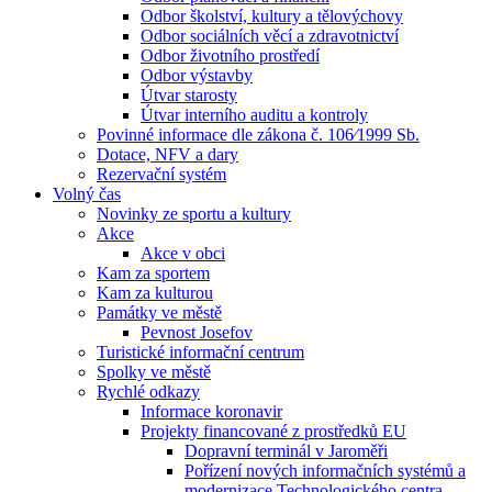
Odbor školství, kultury a tělovýchovy
Odbor sociálních věcí a zdravotnictví
Odbor životního prostředí
Odbor výstavby
Útvar starosty
Útvar interního auditu a kontroly
Povinné informace dle zákona č. 106⁄1999 Sb.
Dotace, NFV a dary
Rezervační systém
Volný čas
Novinky ze sportu a kultury
Akce
Akce v obci
Kam za sportem
Kam za kulturou
Památky ve městě
Pevnost Josefov
Turistické informační centrum
Spolky ve městě
Rychlé odkazy
Informace koronavir
Projekty financované z prostředků EU
Dopravní terminál v Jaroměři
Pořízení nových informačních systémů a
modernizace Technologického centra