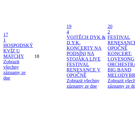
19
20
4
2
17
VOJTĚCH DYK &
FESTIVAL
1
D.Y.K.
RENESANC
HOSPODSKÝ
KONCERTY NA
OPOČNĚ
KVÍZ U
PODSÍNI
NA
KONCERT:
MATCHY
18
STOJÁKA LIVE
LOVESONG
Zobrazit
FESTIVAL
ORCHESTR
všechny
RENESANCE V
BIG BAND
záznamy ze
OPOČNĚ
MELODYBR
dne
Zobrazit všechny
Zobrazit všec
záznamy ze dne
záznamy ze d