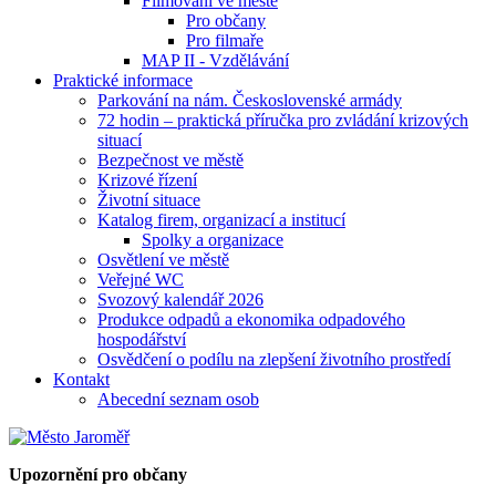
Filmování ve městě
Pro občany
Pro filmaře
MAP II - Vzdělávání
Praktické informace
Parkování na nám. Československé armády
72 hodin – praktická příručka pro zvládání krizových
situací
Bezpečnost ve městě
Krizové řízení
Životní situace
Katalog firem, organizací a institucí
Spolky a organizace
Osvětlení ve městě
Veřejné WC
Svozový kalendář 2026
Produkce odpadů a ekonomika odpadového
hospodářství
Osvědčení o podílu na zlepšení životního prostředí
Kontakt
Abecední seznam osob
Upozornění pro občany