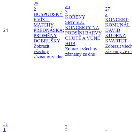
25
26
2
27
3
HOSPODSKÝ
2
KOŘENY
KVÍZ U
KONCERT:
SMYSLŮ
MATCHY
KOMUNÁL
KONCERTY NA
24
PŘEDNÁŠKA:
DAVID
PODSÍNI
BARVY,
PROMĚNY
KUDRNA
CHUTĚ A VŮNĚ
DOBRUŠKY
KVARTET
HUB
Zobrazit
Zobrazit všec
Zobrazit všechny
všechny
záznamy ze d
záznamy ze dne
záznamy ze dne
31
2
1