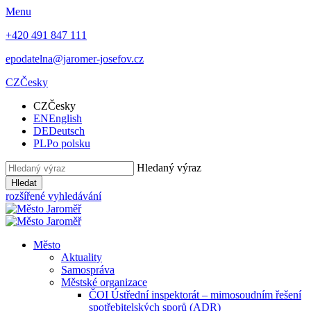
Menu
+420 491 847 111
epodatelna@jaromer-josefov.cz
CZ
Česky
CZ
Česky
EN
English
DE
Deutsch
PL
Po polsku
Hledaný výraz
Hledat
rozšířené vyhledávání
Město
Aktuality
Samospráva
Městské organizace
ČOI Ústřední inspektorát – mimosoudním řešení
spotřebitelských sporů (ADR)