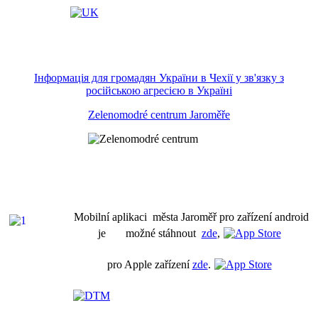
Інформація для громадян України в Чехії у зв'язку з
російською агресією в Україні
Zelenomodré centrum Jaroměře
Mobilní aplikaci města Jaroměř pro zařízení android
je možné stáhnout
zde
,
pro Apple zařízení
zde
.