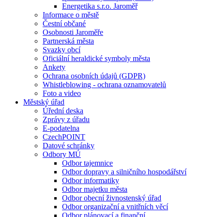
Energetika s.r.o. Jaroměř
Informace o městě
Čestní občané
Osobnosti Jaroměře
Partnerská města
Svazky obcí
Oficiální heraldické symboly města
Ankety
Ochrana osobních údajů (GDPR)
Whistleblowing - ochrana oznamovatelů
Foto a video
Městský úřad
Úřední deska
Zprávy z úřadu
E-podatelna
CzechPOINT
Datové schránky
Odbory MÚ
Odbor tajemnice
Odbor dopravy a silničního hospodářství
Odbor informatiky
Odbor majetku města
Odbor obecní živnostenský úřad
Odbor organizační a vnitřních věcí
Odbor plánovací a finanční