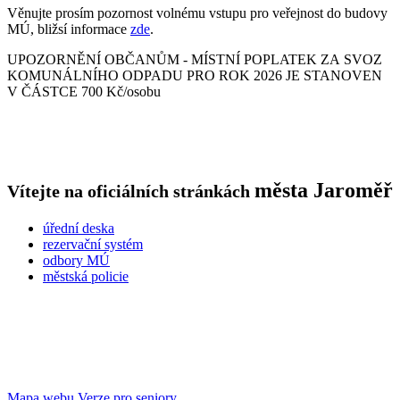
Věnujte prosím pozornost volnému vstupu pro veřejnost do budovy
MÚ, bližsí informace
zde
.
UPOZORNĚNÍ OBČANŮM - MÍSTNÍ POPLATEK ZA SVOZ
KOMUNÁLNÍHO ODPADU PRO ROK 2026 JE STANOVEN
V ČÁSTCE 700 Kč/osobu
města
Jaroměř
Vítejte na oficiálních stránkách
úřední deska
rezervační systém
odbory MÚ
městská policie
Mapa webu
Verze pro seniory