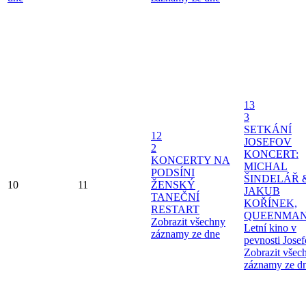
13
3
SETKÁNÍ
12
JOSEFOV
2
KONCERT:
KONCERTY NA
MICHAL
PODSÍNI
ŠINDELÁŘ 
10
11
ŽENSKÝ
JAKUB
TANEČNÍ
KOŘÍNEK,
RESTART
QUEENMAN
Zobrazit všechny
Letní kino v
záznamy ze dne
pevnosti Jose
Zobrazit všec
záznamy ze d