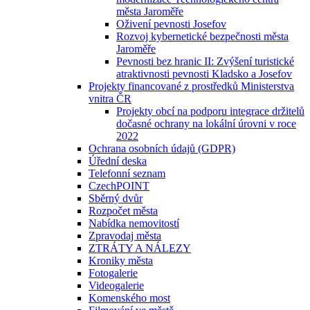
města Jaroměře
Oživení pevnosti Josefov
Rozvoj kybernetické bezpečnosti města
Jaroměře
Pevnosti bez hranic II: Zvýšení turistické
atraktivnosti pevnosti Kladsko a Josefov
Projekty financované z prostředků Ministerstva
vnitra ČR
Projekty obcí na podporu integrace držitelů
dočasné ochrany na lokální úrovni v roce
2022
Ochrana osobních údajů (GDPR)
Úřední deska
Telefonní seznam
CzechPOINT
Sběrný dvůr
Rozpočet města
Nabídka nemovitostí
Zpravodaj města
ZTRÁTY A NÁLEZY
Kroniky města
Fotogalerie
Videogalerie
Komenského most