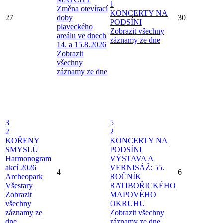
1
Změna otevírací
KONCERTY NA
27
doby
30
PODSÍNI
plaveckého
Zobrazit všechny
areálu ve dnech
záznamy ze dne
14. a 15.8.2026
Zobrazit
všechny
záznamy ze dne
3
5
2
2
KOŘENY
KONCERTY NA
SMYSLŮ
PODSÍNI
Harmonogram
VÝSTAVA A
akcí 2026
VERNISÁŽ: 55.
4
6
Archeopark
ROČNÍK
Všestary
RATIBOŘICKÉHO
Zobrazit
MAPOVÉHO
všechny
OKRUHU
záznamy ze
Zobrazit všechny
dne
záznamy ze dne