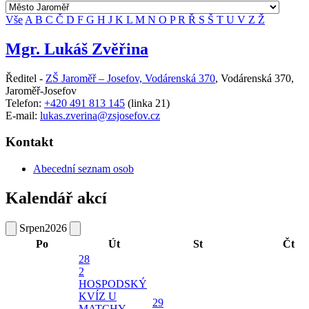
Vše
A
B
C
Č
D
F
G
H
J
K
L
M
N
O
P
R
Ř
S
Š
T
U
V
Z
Ž
Mgr. Lukáš Zvěřina
Ředitel -
ZŠ Jaroměř – Josefov, Vodárenská 370
,
Vodárenská 370,
Jaroměř-Josefov
Telefon:
+420 491 813 145
(linka 21)
E-mail:
lukas.zverina@zsjosefov.cz
Kontakt
Abecední seznam osob
Kalendář akcí
Srpen
2026
Po
Út
St
Čt
28
2
HOSPODSKÝ
KVÍZ U
29
MATCHY