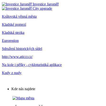
Investice Jaroměř
City upgrade
Královská věnná města
Kladské pomezí
Kladská stezka
Euroregion
Sdružení historických sídel
http://www.aticcr.cz/
Na kole i pěšky - cykloturistiká aplikace
Kudy z nudy
Kde nás najdete