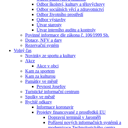
Odbor školství, kultury a tělovýchovy
Odbor sociálních věcí a zdravotnictví
Odbor životního prostředí
Odbor výstavby
Útvar starosty
Útvar interního auditu a kontroly
Povinné informace dle zákona č. 106⁄1999 Sb.
Dotace, NFV a dary
Rezervační systém
Volný čas
Novinky ze sportu a kultury
Akce
Akce v obci
Kam za sportem
Kam za kulturou
Památky ve městě
Pevnost Josefov
Turistické informační centrum
Spolky ve městě
Rychlé odkazy
Informace koronavir
Projekty financované z prostředků EU
Dopravní terminál v Jaroměři
Pořízení nových informačních systémů a
modernizace Technologického centra