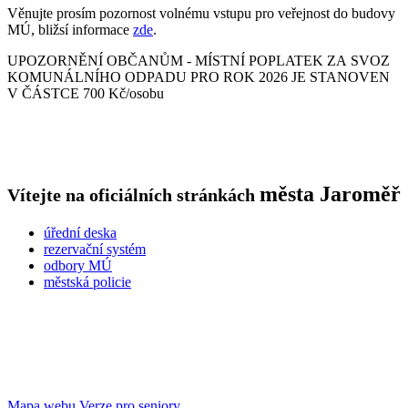
Věnujte prosím pozornost volnému vstupu pro veřejnost do budovy
MÚ, bližsí informace
zde
.
UPOZORNĚNÍ OBČANŮM - MÍSTNÍ POPLATEK ZA SVOZ
KOMUNÁLNÍHO ODPADU PRO ROK 2026 JE STANOVEN
V ČÁSTCE 700 Kč/osobu
města
Jaroměř
Vítejte na oficiálních stránkách
úřední deska
rezervační systém
odbory MÚ
městská policie
Mapa webu
Verze pro seniory