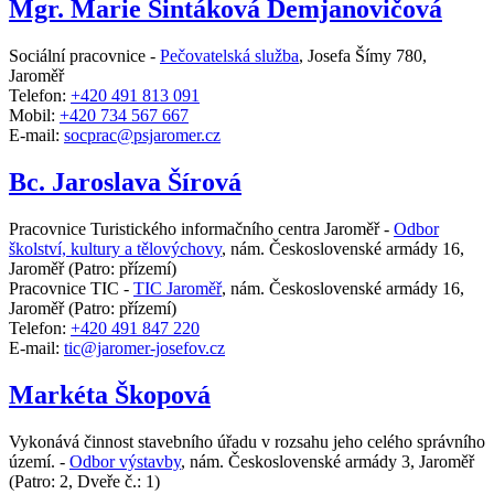
Mgr. Marie Šintáková Demjanovičová
Sociální pracovnice -
Pečovatelská služba
,
Josefa Šímy 780,
Jaroměř
Telefon:
+420 491 813 091
Mobil:
+420 734 567 667
E-mail:
socprac@psjaromer.cz
Bc. Jaroslava Šírová
Pracovnice Turistického informačního centra Jaroměř -
Odbor
školství, kultury a tělovýchovy
,
nám. Československé armády 16,
Jaroměř
(Patro: přízemí)
Pracovnice TIC -
TIC Jaroměř
,
nám. Československé armády 16,
Jaroměř
(Patro: přízemí)
Telefon:
+420 491 847 220
E-mail:
tic@jaromer-josefov.cz
Markéta Škopová
Vykonává činnost stavebního úřadu v rozsahu jeho celého správního
území. -
Odbor výstavby
,
nám. Československé armády 3, Jaroměř
(Patro: 2, Dveře č.: 1)