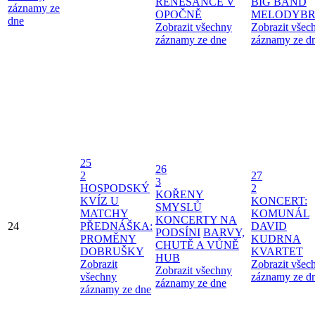
RENESANCE V
BIG BAND
záznamy ze
OPOČNĚ
MELODYBR
dne
Zobrazit všechny
Zobrazit všec
záznamy ze dne
záznamy ze d
25
26
2
27
3
HOSPODSKÝ
2
KOŘENY
KVÍZ U
KONCERT:
SMYSLŮ
MATCHY
KOMUNÁL
KONCERTY NA
24
PŘEDNÁŠKA:
DAVID
PODSÍNI
BARVY,
PROMĚNY
KUDRNA
CHUTĚ A VŮNĚ
DOBRUŠKY
KVARTET
HUB
Zobrazit
Zobrazit všec
Zobrazit všechny
všechny
záznamy ze d
záznamy ze dne
záznamy ze dne