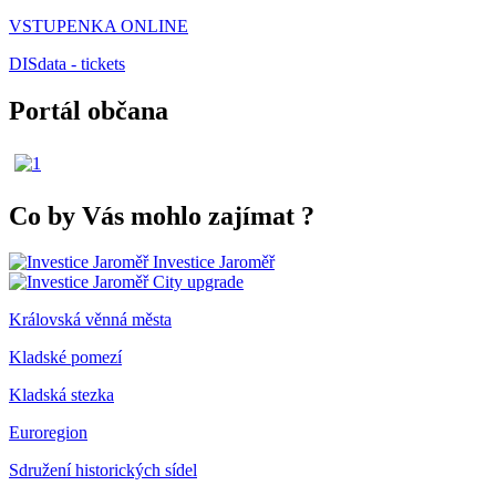
VSTUPENKA ONLINE
DISdata - tickets
Portál občana
Co by Vás mohlo zajímat
?
Investice Jaroměř
City upgrade
Královská věnná města
Kladské pomezí
Kladská stezka
Euroregion
Sdružení historických sídel