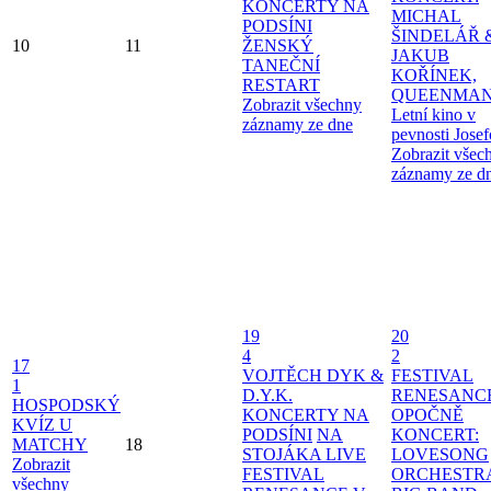
KONCERTY NA
MICHAL
PODSÍNI
ŠINDELÁŘ 
10
11
ŽENSKÝ
JAKUB
TANEČNÍ
KOŘÍNEK,
RESTART
QUEENMAN
Zobrazit všechny
Letní kino v
záznamy ze dne
pevnosti Jose
Zobrazit všec
záznamy ze d
19
20
4
2
17
VOJTĚCH DYK &
FESTIVAL
1
D.Y.K.
RENESANC
HOSPODSKÝ
KONCERTY NA
OPOČNĚ
KVÍZ U
PODSÍNI
NA
KONCERT:
MATCHY
18
STOJÁKA LIVE
LOVESONG
Zobrazit
FESTIVAL
ORCHESTR
všechny