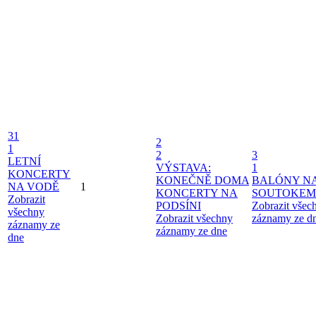
31
2
1
2
3
LETNÍ
VÝSTAVA:
1
KONCERTY
KONEČNĚ DOMA
BALÓNY N
NA VODĚ
1
KONCERTY NA
SOUTOKEM
Zobrazit
PODSÍNI
Zobrazit všec
všechny
Zobrazit všechny
záznamy ze d
záznamy ze
záznamy ze dne
dne