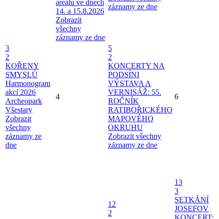
areálu ve dnech
záznamy ze dne
14. a 15.8.2026
Zobrazit
všechny
záznamy ze dne
3
5
2
2
KOŘENY
KONCERTY NA
SMYSLŮ
PODSÍNI
Harmonogram
VÝSTAVA A
akcí 2026
VERNISÁŽ: 55.
4
6
Archeopark
ROČNÍK
Všestary
RATIBOŘICKÉHO
Zobrazit
MAPOVÉHO
všechny
OKRUHU
záznamy ze
Zobrazit všechny
dne
záznamy ze dne
13
3
SETKÁNÍ
12
JOSEFOV
2
KONCERT: