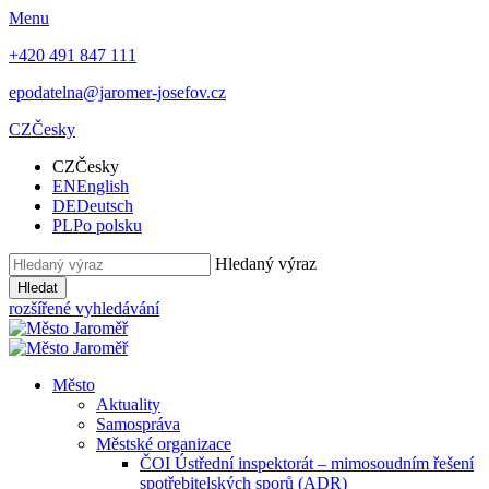
Menu
+420 491 847 111
epodatelna@jaromer-josefov.cz
CZ
Česky
CZ
Česky
EN
English
DE
Deutsch
PL
Po polsku
Hledaný výraz
Hledat
rozšířené vyhledávání
Město
Aktuality
Samospráva
Městské organizace
ČOI Ústřední inspektorát – mimosoudním řešení
spotřebitelských sporů (ADR)