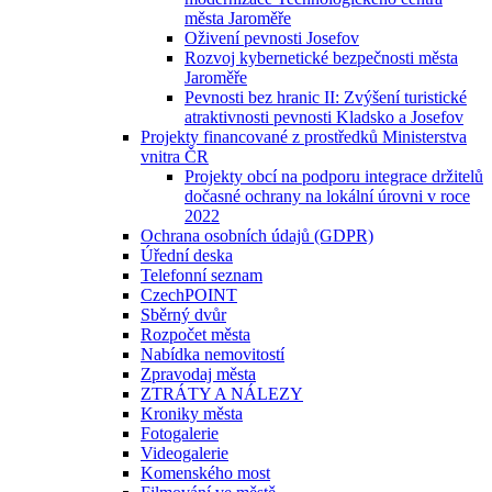
města Jaroměře
Oživení pevnosti Josefov
Rozvoj kybernetické bezpečnosti města
Jaroměře
Pevnosti bez hranic II: Zvýšení turistické
atraktivnosti pevnosti Kladsko a Josefov
Projekty financované z prostředků Ministerstva
vnitra ČR
Projekty obcí na podporu integrace držitelů
dočasné ochrany na lokální úrovni v roce
2022
Ochrana osobních údajů (GDPR)
Úřední deska
Telefonní seznam
CzechPOINT
Sběrný dvůr
Rozpočet města
Nabídka nemovitostí
Zpravodaj města
ZTRÁTY A NÁLEZY
Kroniky města
Fotogalerie
Videogalerie
Komenského most