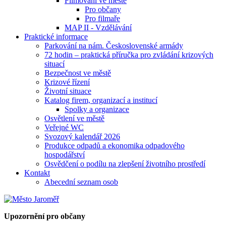
Filmování ve městě
Pro občany
Pro filmaře
MAP II - Vzdělávání
Praktické informace
Parkování na nám. Československé armády
72 hodin – praktická příručka pro zvládání krizových
situací
Bezpečnost ve městě
Krizové řízení
Životní situace
Katalog firem, organizací a institucí
Spolky a organizace
Osvětlení ve městě
Veřejné WC
Svozový kalendář 2026
Produkce odpadů a ekonomika odpadového
hospodářství
Osvědčení o podílu na zlepšení životního prostředí
Kontakt
Abecední seznam osob
Upozornění pro občany