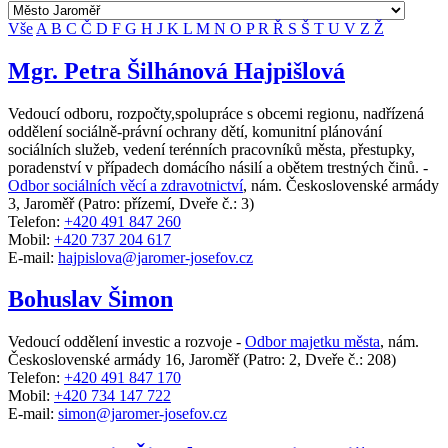
Vše
A
B
C
Č
D
F
G
H
J
K
L
M
N
O
P
R
Ř
S
Š
T
U
V
Z
Ž
Mgr. Petra Šilhánová Hajpišlová
Vedoucí odboru, rozpočty,spolupráce s obcemi regionu, nadřízená
oddělení sociálně-právní ochrany dětí, komunitní plánování
sociálních služeb, vedení terénních pracovníků města, přestupky,
poradenství v případech domácího násilí a obětem trestných činů. -
Odbor sociálních věcí a zdravotnictví
,
nám. Československé armády
3, Jaroměř
(Patro: přízemí, Dveře č.: 3)
Telefon:
+420 491 847 260
Mobil:
+420 737 204 617
E-mail:
hajpislova@jaromer-josefov.cz
Bohuslav Šimon
Vedoucí oddělení investic a rozvoje -
Odbor majetku města
,
nám.
Československé armády 16, Jaroměř
(Patro: 2, Dveře č.: 208)
Telefon:
+420 491 847 170
Mobil:
+420 734 147 722
E-mail:
simon@jaromer-josefov.cz