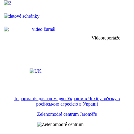
Videoreportáže
Інформація для громадян України в Чехії у зв'язку з
російською агресією в Україні
Zelenomodré centrum Jaroměře