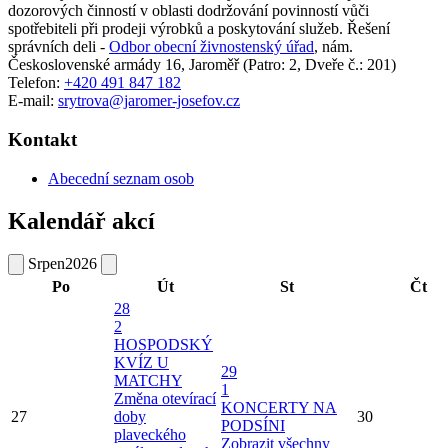
dozorových činností v oblasti dodržování povinností vůči
spotřebiteli při prodeji výrobků a poskytování služeb. Řešení
správních deli -
Odbor obecní živnostenský úřad
,
nám.
Československé armády 16, Jaroměř
(Patro: 2, Dveře č.: 201)
Telefon:
+420 491 847 182
E-mail:
srytrova@jaromer-josefov.cz
Kontakt
Abecední seznam osob
Kalendář akcí
Srpen
2026
Po
Út
St
Čt
28
2
HOSPODSKÝ
KVÍZ U
29
MATCHY
1
Změna otevírací
KONCERTY NA
27
doby
30
PODSÍNI
plaveckého
Zobrazit všechny