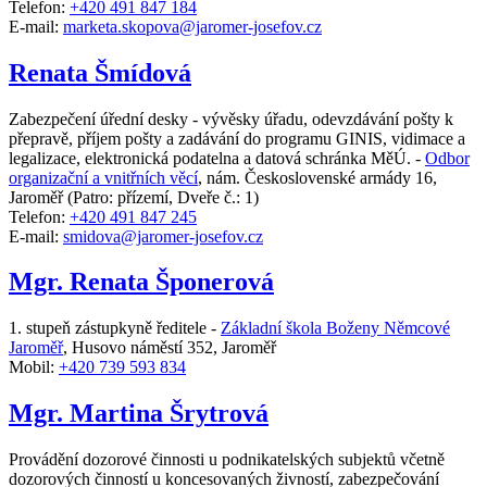
Telefon:
+420 491 847 184
E-mail:
marketa.skopova@jaromer-josefov.cz
Renata Šmídová
Zabezpečení úřední desky - vývěsky úřadu, odevzdávání pošty k
přepravě, příjem pošty a zadávání do programu GINIS, vidimace a
legalizace, elektronická podatelna a datová schránka MěÚ. -
Odbor
organizační a vnitřních věcí
,
nám. Československé armády 16,
Jaroměř
(Patro: přízemí, Dveře č.: 1)
Telefon:
+420 491 847 245
E-mail:
smidova@jaromer-josefov.cz
Mgr. Renata Šponerová
1. stupeň zástupkyně ředitele -
Základní škola Boženy Němcové
Jaroměř
,
Husovo náměstí 352, Jaroměř
Mobil:
+420 739 593 834
Mgr. Martina Šrytrová
Provádění dozorové činnosti u podnikatelských subjektů včetně
dozorových činností u koncesovaných živností, zabezpečování