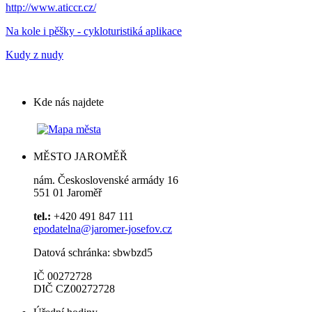
http://www.aticcr.cz/
Na kole i pěšky - cykloturistiká aplikace
Kudy z nudy
Kde nás najdete
MĚSTO JAROMĚŘ
nám. Československé armády 16
551 01 Jaroměř
tel.:
+420 491 847 111
epodatelna@jaromer-josefov.cz
Datová schránka: sbwbzd5
IČ 00272728
DIČ CZ00272728