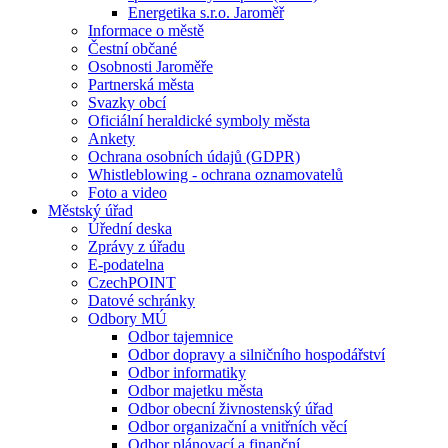
Energetika s.r.o. Jaroměř
Informace o městě
Čestní občané
Osobnosti Jaroměře
Partnerská města
Svazky obcí
Oficiální heraldické symboly města
Ankety
Ochrana osobních údajů (GDPR)
Whistleblowing - ochrana oznamovatelů
Foto a video
Městský úřad
Úřední deska
Zprávy z úřadu
E-podatelna
CzechPOINT
Datové schránky
Odbory MÚ
Odbor tajemnice
Odbor dopravy a silničního hospodářství
Odbor informatiky
Odbor majetku města
Odbor obecní živnostenský úřad
Odbor organizační a vnitřních věcí
Odbor plánovací a finanční