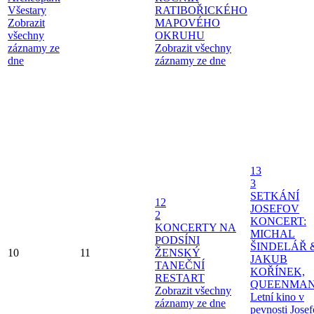
Všestary
RATIBOŘICKÉHO
Zobrazit
MAPOVÉHO
všechny
OKRUHU
záznamy ze
Zobrazit všechny
dne
záznamy ze dne
13
3
SETKÁNÍ
12
JOSEFOV
2
KONCERT:
KONCERTY NA
MICHAL
PODSÍNI
ŠINDELÁŘ 
10
11
ŽENSKÝ
JAKUB
TANEČNÍ
KOŘÍNEK,
RESTART
QUEENMAN
Zobrazit všechny
Letní kino v
záznamy ze dne
pevnosti Jose