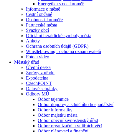
Energetika s.r.o. Jaroměř
Informace o městě
Čestní občané
Osobnosti Jaroměře
Partnerská města
Svazky obcí
Oficiální heraldické symboly města
Ankety
Ochrana osobních údajů (GDPR)
Whistleblowing - ochrana oznamovatelů
Foto a video
Městský úřad
Úřední deska
Zprávy z úřadu
E-podatelna
CzechPOINT
Datové schránky
Odbory MÚ
Odbor tajemnice
Odbor dopravy a silničního hospodářství
Odbor informatiky
Odbor majetku města
Odbor obecní živnostenský úřad
Odbor organizační a vnitřních věcí
Odbor plánovací a finanční