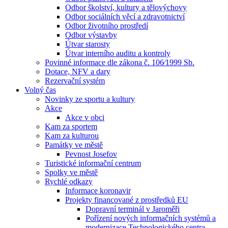
Odbor školství, kultury a tělovýchovy
Odbor sociálních věcí a zdravotnictví
Odbor životního prostředí
Odbor výstavby
Útvar starosty
Útvar interního auditu a kontroly
Povinné informace dle zákona č. 106⁄1999 Sb.
Dotace, NFV a dary
Rezervační systém
Volný čas
Novinky ze sportu a kultury
Akce
Akce v obci
Kam za sportem
Kam za kulturou
Památky ve městě
Pevnost Josefov
Turistické informační centrum
Spolky ve městě
Rychlé odkazy
Informace koronavir
Projekty financované z prostředků EU
Dopravní terminál v Jaroměři
Pořízení nových informačních systémů a
modernizace Technologického centra