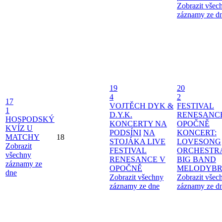
Zobrazit všec
záznamy ze d
19
20
4
2
17
VOJTĚCH DYK &
FESTIVAL
1
D.Y.K.
RENESANC
HOSPODSKÝ
KONCERTY NA
OPOČNĚ
KVÍZ U
PODSÍNI
NA
KONCERT:
MATCHY
18
STOJÁKA LIVE
LOVESONG
Zobrazit
FESTIVAL
ORCHESTR
všechny
RENESANCE V
BIG BAND
záznamy ze
OPOČNĚ
MELODYBR
dne
Zobrazit všechny
Zobrazit všec
záznamy ze dne
záznamy ze d