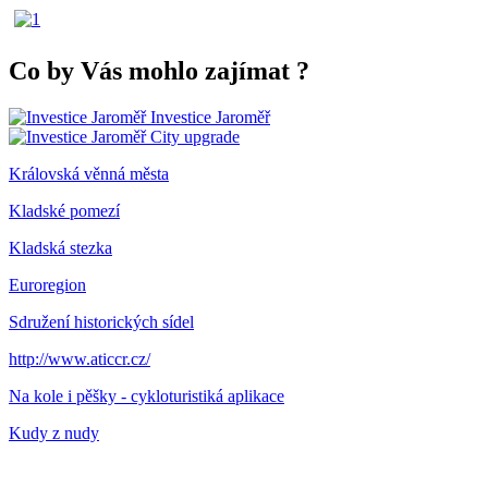
Co by Vás mohlo zajímat
?
Investice Jaroměř
City upgrade
Královská věnná města
Kladské pomezí
Kladská stezka
Euroregion
Sdružení historických sídel
http://www.aticcr.cz/
Na kole i pěšky - cykloturistiká aplikace
Kudy z nudy