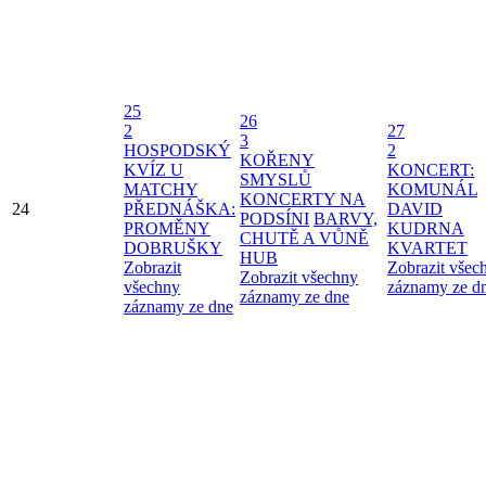
25
26
2
27
3
HOSPODSKÝ
2
KOŘENY
KVÍZ U
KONCERT:
SMYSLŮ
MATCHY
KOMUNÁL
KONCERTY NA
24
PŘEDNÁŠKA:
DAVID
PODSÍNI
BARVY,
PROMĚNY
KUDRNA
CHUTĚ A VŮNĚ
DOBRUŠKY
KVARTET
HUB
Zobrazit
Zobrazit všec
Zobrazit všechny
všechny
záznamy ze d
záznamy ze dne
záznamy ze dne