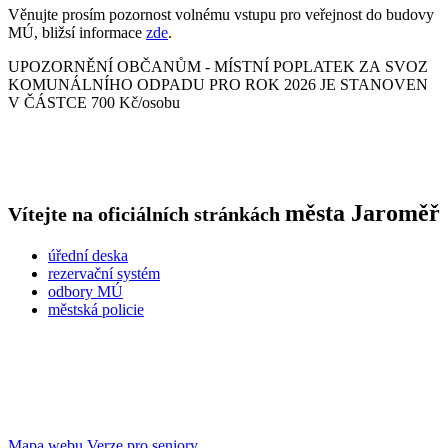
Věnujte prosím pozornost volnému vstupu pro veřejnost do budovy
MÚ, bližsí informace
zde
.
UPOZORNĚNÍ OBČANŮM - MÍSTNÍ POPLATEK ZA SVOZ
KOMUNÁLNÍHO ODPADU PRO ROK 2026 JE STANOVEN
V ČÁSTCE 700 Kč/osobu
města
Jaroměř
Vítejte na oficiálních stránkách
úřední deska
rezervační systém
odbory MÚ
městská policie
Mapa webu
Verze pro seniory