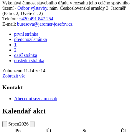
Vykonává činnost stavebního úřadu v rozsahu jeho celého správního
území -
Odbor výstavby
,
nám. Československé armády 3, Jaroměř
(Patro: 2, Dveře č.: 2)
Telefon:
+420 491 847 254
E-mail:
buresova@jaromer-josefov.cz
první stránka
předchozí stránka
1
2
další stránka
poslední stránka
Zobrazeno
11
-
14
ze 14
Zobrazit vše
Kontakt
Abecední seznam osob
Kalendář akcí
Srpen
2026
Po
Út
St
Čt