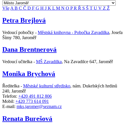
Vše
A
B
C
Č
D
F
G
H
J
K
L
M
N
O
P
R
Ř
S
Š
T
U
V
Z
Ž
Petra Brejlová
Vedoucí pobočky -
Městská knihovna - Pobočka Zavadilka
,
Josefa
Šímy 780, Jaroměř
Dana Brentnerová
Vedoucí učitelka -
MŠ Zavadilka
,
Na Zavadilce 647, Jaroměř
Monika Brychová
Ředitelka -
Městské kulturní středisko
,
nám. Dukelských hrdinů
240, Jaroměř
Telefon:
+420 491 812 806
Mobil:
+420 773 614 091
E-mail:
mks.jaromer@seznam.cz
Renata Burešová