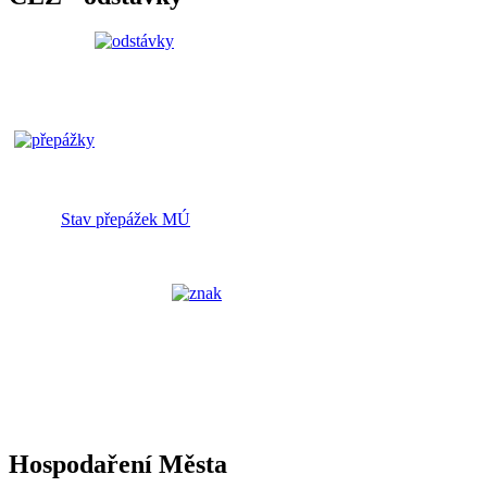
Stav přepážek MÚ
Hospodaření Města