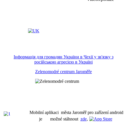
Інформація для громадян України в Чехії у зв'язку з
російською агресією в Україні
Zelenomodré centrum Jaroměře
Mobilní aplikaci města Jaroměř pro zařízení android
je možné stáhnout
zde
,