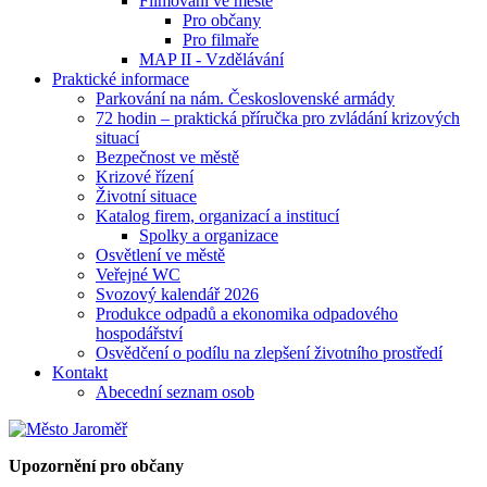
Filmování ve městě
Pro občany
Pro filmaře
MAP II - Vzdělávání
Praktické informace
Parkování na nám. Československé armády
72 hodin – praktická příručka pro zvládání krizových
situací
Bezpečnost ve městě
Krizové řízení
Životní situace
Katalog firem, organizací a institucí
Spolky a organizace
Osvětlení ve městě
Veřejné WC
Svozový kalendář 2026
Produkce odpadů a ekonomika odpadového
hospodářství
Osvědčení o podílu na zlepšení životního prostředí
Kontakt
Abecední seznam osob
Upozornění pro občany