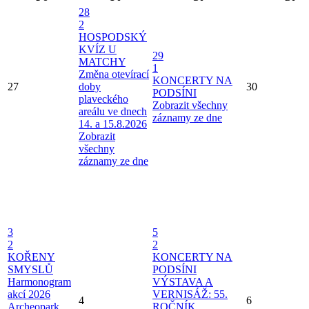
28
2
HOSPODSKÝ
KVÍZ U
29
MATCHY
1
Změna otevírací
KONCERTY NA
27
doby
30
PODSÍNI
plaveckého
Zobrazit všechny
areálu ve dnech
záznamy ze dne
14. a 15.8.2026
Zobrazit
všechny
záznamy ze dne
3
5
2
2
KOŘENY
KONCERTY NA
SMYSLŮ
PODSÍNI
Harmonogram
VÝSTAVA A
akcí 2026
VERNISÁŽ: 55.
4
6
Archeopark
ROČNÍK