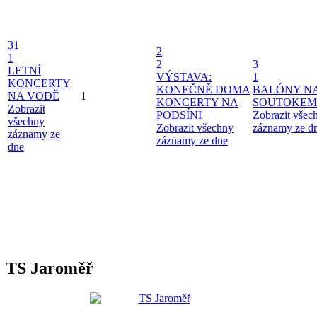
31
2
1
2
3
LETNÍ
VÝSTAVA:
1
KONCERTY
KONEČNĚ DOMA
BALÓNY N
NA VODĚ
1
KONCERTY NA
SOUTOKEM
Zobrazit
PODSÍNI
Zobrazit všec
všechny
Zobrazit všechny
záznamy ze d
záznamy ze
záznamy ze dne
dne
TS Jaroměř