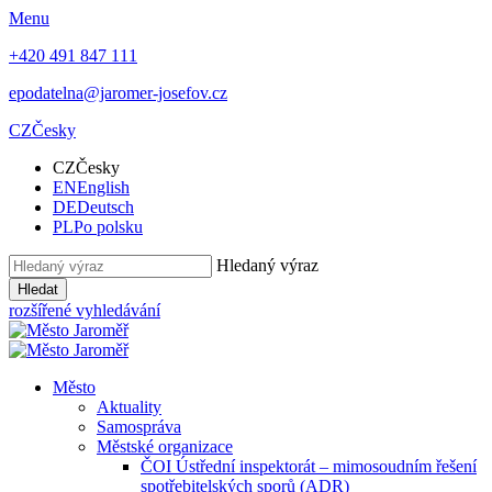
Menu
+420 491 847 111
epodatelna@jaromer-josefov.cz
CZ
Česky
CZ
Česky
EN
English
DE
Deutsch
PL
Po polsku
Hledaný výraz
Hledat
rozšířené vyhledávání
Město
Aktuality
Samospráva
Městské organizace
ČOI Ústřední inspektorát – mimosoudním řešení
spotřebitelských sporů (ADR)