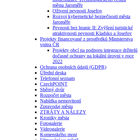
města Jaroměře
Oživení pevnosti Josefov
Rozvoj kybernetické bezpečnosti města
Jaroměře
Pevnosti bez hranic II: Zvýšení turistické
atraktivnosti pevnosti Kladsko a Josefov
Projekty financované z prostředků Ministerstva
vnitra ČR
Projekty obcí na podporu integrace držitelů
dočasné ochrany na lokální úrovni v roce
2022
Ochrana osobních údajů (GDPR)
Úřední deska
Telefonní seznam
CzechPOINT
Sběrný dvůr
Rozpočet města
Nabídka nemovitostí
Zpravodaj města
ZTRÁTY A NÁLEZY
Kroniky města
Fotogalerie
Videogalerie
Komenského most