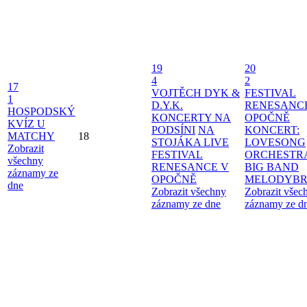
19
20
4
2
17
VOJTĚCH DYK &
FESTIVAL
1
D.Y.K.
RENESANC
HOSPODSKÝ
KONCERTY NA
OPOČNĚ
KVÍZ U
PODSÍNI
NA
KONCERT:
MATCHY
18
STOJÁKA LIVE
LOVESONG
Zobrazit
FESTIVAL
ORCHESTR
všechny
RENESANCE V
BIG BAND
záznamy ze
OPOČNĚ
MELODYBR
dne
Zobrazit všechny
Zobrazit všec
záznamy ze dne
záznamy ze d