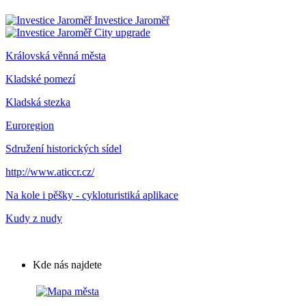
Investice Jaroměř
City upgrade
Královská věnná města
Kladské pomezí
Kladská stezka
Euroregion
Sdružení historických sídel
http://www.aticcr.cz/
Na kole i pěšky - cykloturistiká aplikace
Kudy z nudy
Kde nás najdete