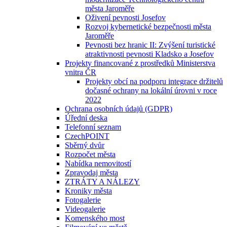
města Jaroměře
Oživení pevnosti Josefov
Rozvoj kybernetické bezpečnosti města
Jaroměře
Pevnosti bez hranic II: Zvýšení turistické
atraktivnosti pevnosti Kladsko a Josefov
Projekty financované z prostředků Ministerstva
vnitra ČR
Projekty obcí na podporu integrace držitelů
dočasné ochrany na lokální úrovni v roce
2022
Ochrana osobních údajů (GDPR)
Úřední deska
Telefonní seznam
CzechPOINT
Sběrný dvůr
Rozpočet města
Nabídka nemovitostí
Zpravodaj města
ZTRÁTY A NÁLEZY
Kroniky města
Fotogalerie
Videogalerie
Komenského most