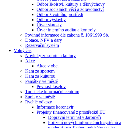
Odbor školství, kultury a tělovýchovy
Odbor sociálních věcí a zdravotnictví
Odbor životního prostředí
Odbor výstavby
Útvar starosty
Útvar interního auditu a kontroly
Povinné informace dle zákona č. 106⁄1999 Sb.
Dotace, NFV a dary
Rezervační systém
Volný čas
Novinky ze sportu a kultury
Akce
Akce v obci
Kam za sportem
Kam za kulturou
Památky ve městě
Pevnost Josefov
Turistické informační centrum
Spolky ve městě
Rychlé odkazy
Informace koronavir
Projekty financované z prostředků EU
Dopravní terminál v Jaroměři
Pořízení nových informačních systémů a
modernizace Technologického centra