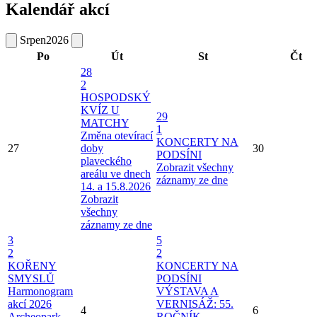
Kalendář akcí
Srpen
2026
Po
Út
St
Čt
28
2
HOSPODSKÝ
KVÍZ U
29
MATCHY
1
Změna otevírací
KONCERTY NA
27
doby
30
PODSÍNI
plaveckého
Zobrazit všechny
areálu ve dnech
záznamy ze dne
14. a 15.8.2026
Zobrazit
všechny
záznamy ze dne
3
5
2
2
KOŘENY
KONCERTY NA
SMYSLŮ
PODSÍNI
Harmonogram
VÝSTAVA A
akcí 2026
VERNISÁŽ: 55.
4
6
Archeopark
ROČNÍK