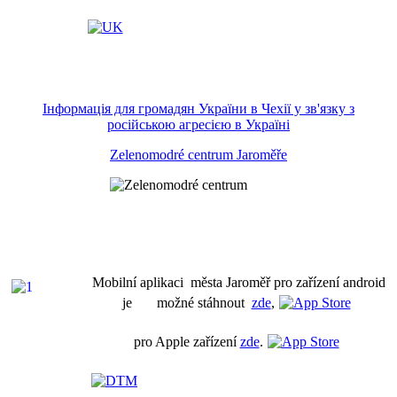
Інформація для громадян України в Чехії у зв'язку з
російською агресією в Україні
Zelenomodré centrum Jaroměře
Mobilní aplikaci města Jaroměř pro zařízení android
je možné stáhnout
zde
,
pro Apple zařízení
zde
.