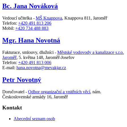
Bc. Jana Nováková
Vedoucí učitelka -
MŠ Knappova
,
Knappova 811, Jaroměř
Telefon:
+420 491 813 206
Mobil:
+420 734 488 883
Mgr. Hana Novotná
Fakturace, smlouvy, dlužníci -
Městské vodovody a kanalizace s.r.o.
Jaroměř
,
5. května 148, Jaroměř-Josefov
Telefon:
+420 491 813 006
E-mail:
hana.novotna@mevakjar.cz
Petr Novotný
Doručovatel -
Odbor organizační a vnitřních věcí
,
nám.
Československé armády 16, Jaroměř
Kontakt
Abecední seznam osob