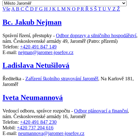
Vše
A
B
C
Č
D
F
G
H
J
K
L
M
N
O
P
R
Ř
S
Š
T
U
V
Z
Ž
Bc. Jakub Nejman
Správní řízení, přestupky -
Odbor dopravy a silničního hospodářství
,
nám. Československé armády 49, Jaroměř
(Patro: přízemí)
Telefon:
+420 491 847 149
E-mail:
nejman@jaromer-josefov.cz
Ladislava Netušilová
Ředitelka -
Zařízení školního stravování Jaroměř
,
Na Karlově 181,
Jaroměř
Iveta Neumannová
Vedoucí odboru, správce rozpočtu -
Odbor plánovací a finanční
,
nám. Československé armády 16, Jaroměř
Telefon:
+420 491 847 230
Mobil:
+420 737 204 616
E-mail:
neumannova@jaromer-josefov.cz