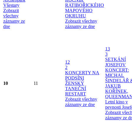
Všestary
RATIBOŘICKÉHO
Zobrazit
MAPOVÉHO
všechny
OKRUHU
záznamy ze
Zobrazit všechny
dne
záznamy ze dne
13
3
SETKÁNÍ
12
JOSEFOV
2
KONCERT:
KONCERTY NA
MICHAL
PODSÍNI
ŠINDELÁŘ 
10
11
ŽENSKÝ
JAKUB
TANEČNÍ
KOŘÍNEK,
RESTART
QUEENMAN
Zobrazit všechny
Letní kino v
záznamy ze dne
pevnosti Jose
Zobrazit všec
záznamy ze d