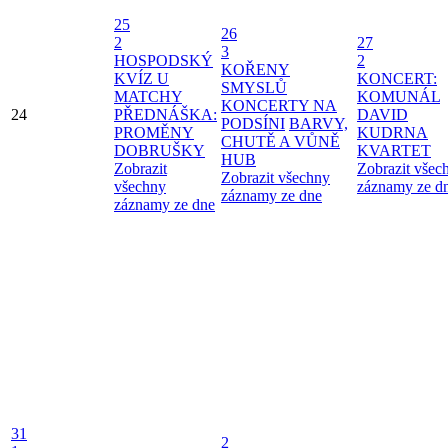
25
26
2
27
3
HOSPODSKÝ
2
KOŘENY
KVÍZ U
KONCERT:
SMYSLŮ
MATCHY
KOMUNÁL
KONCERTY NA
24
PŘEDNÁŠKA:
DAVID
PODSÍNI
BARVY,
PROMĚNY
KUDRNA
CHUTĚ A VŮNĚ
DOBRUŠKY
KVARTET
HUB
Zobrazit
Zobrazit všec
Zobrazit všechny
všechny
záznamy ze d
záznamy ze dne
záznamy ze dne
31
2