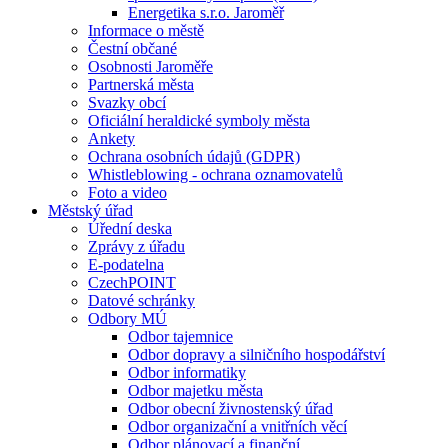
Energetika s.r.o. Jaroměř
Informace o městě
Čestní občané
Osobnosti Jaroměře
Partnerská města
Svazky obcí
Oficiální heraldické symboly města
Ankety
Ochrana osobních údajů (GDPR)
Whistleblowing - ochrana oznamovatelů
Foto a video
Městský úřad
Úřední deska
Zprávy z úřadu
E-podatelna
CzechPOINT
Datové schránky
Odbory MÚ
Odbor tajemnice
Odbor dopravy a silničního hospodářství
Odbor informatiky
Odbor majetku města
Odbor obecní živnostenský úřad
Odbor organizační a vnitřních věcí
Odbor plánovací a finanční