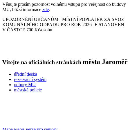
Věnujte prosím pozornost volnému vstupu pro veřejnost do budovy
MÚ, bližsí informace
zde
.
UPOZORNĚNÍ OBČANŮM - MÍSTNÍ POPLATEK ZA SVOZ
KOMUNÁLNÍHO ODPADU PRO ROK 2026 JE STANOVEN
V ČÁSTCE 700 Kč/osobu
města
Jaroměř
Vítejte na oficiálních stránkách
úřední deska
rezervační systém
odbory MÚ
městská policie
Mapa webu
Verze pro seniory