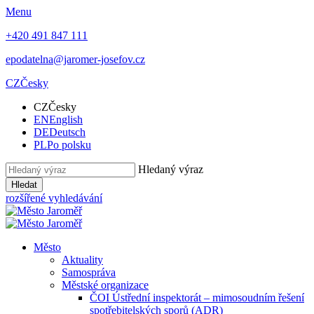
Menu
+420 491 847 111
epodatelna@jaromer-josefov.cz
CZ
Česky
CZ
Česky
EN
English
DE
Deutsch
PL
Po polsku
Hledaný výraz
Hledat
rozšířené vyhledávání
Město
Aktuality
Samospráva
Městské organizace
ČOI Ústřední inspektorát – mimosoudním řešení
spotřebitelských sporů (ADR)