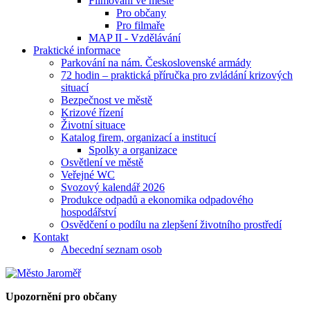
Filmování ve městě
Pro občany
Pro filmaře
MAP II - Vzdělávání
Praktické informace
Parkování na nám. Československé armády
72 hodin – praktická příručka pro zvládání krizových
situací
Bezpečnost ve městě
Krizové řízení
Životní situace
Katalog firem, organizací a institucí
Spolky a organizace
Osvětlení ve městě
Veřejné WC
Svozový kalendář 2026
Produkce odpadů a ekonomika odpadového
hospodářství
Osvědčení o podílu na zlepšení životního prostředí
Kontakt
Abecední seznam osob
Upozornění pro občany