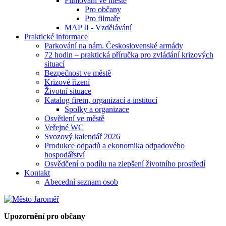
Filmování ve městě
Pro občany
Pro filmaře
MAP II - Vzdělávání
Praktické informace
Parkování na nám. Československé armády
72 hodin – praktická příručka pro zvládání krizových
situací
Bezpečnost ve městě
Krizové řízení
Životní situace
Katalog firem, organizací a institucí
Spolky a organizace
Osvětlení ve městě
Veřejné WC
Svozový kalendář 2026
Produkce odpadů a ekonomika odpadového
hospodářství
Osvědčení o podílu na zlepšení životního prostředí
Kontakt
Abecední seznam osob
Upozornění pro občany