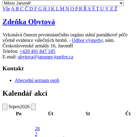
Vše
A
B
C
Č
D
F
G
H
J
K
L
M
N
O
P
R
Ř
S
Š
T
U
V
Z
Ž
Zdeňka Obytová
Vykonává činnost prvoinstančního orgánu státní památkové péče
včetně evidence válečných hrobů. -
Odbor výstavby
,
nám.
Československé armády 16, Jaroměř
Telefon:
+420 491 847 185
E-mail:
obytova@jaromer-josefov.cz
Kontakt
Abecední seznam osob
Kalendář akcí
Srpen
2026
Po
Út
St
Čt
28
2