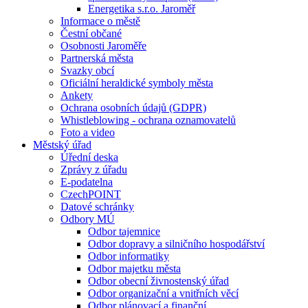
Energetika s.r.o. Jaroměř
Informace o městě
Čestní občané
Osobnosti Jaroměře
Partnerská města
Svazky obcí
Oficiální heraldické symboly města
Ankety
Ochrana osobních údajů (GDPR)
Whistleblowing - ochrana oznamovatelů
Foto a video
Městský úřad
Úřední deska
Zprávy z úřadu
E-podatelna
CzechPOINT
Datové schránky
Odbory MÚ
Odbor tajemnice
Odbor dopravy a silničního hospodářství
Odbor informatiky
Odbor majetku města
Odbor obecní živnostenský úřad
Odbor organizační a vnitřních věcí
Odbor plánovací a finanční