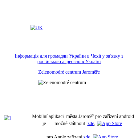
Інформація для громадян України в Чехії у зв'язку з
російською агресією в Україні
Zelenomodré centrum Jaroměře
Mobilní aplikaci města Jaroměř pro zařízení android
je možné stáhnout
zde
,
pro Apple zařízení
zde
.