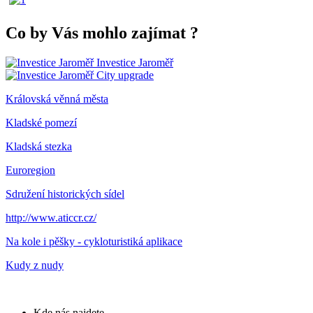
Co by Vás mohlo zajímat
?
Investice Jaroměř
City upgrade
Královská věnná města
Kladské pomezí
Kladská stezka
Euroregion
Sdružení historických sídel
http://www.aticcr.cz/
Na kole i pěšky - cykloturistiká aplikace
Kudy z nudy
Kde nás najdete