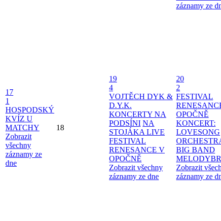
záznamy ze d
19
20
4
2
17
VOJTĚCH DYK &
FESTIVAL
1
D.Y.K.
RENESANC
HOSPODSKÝ
KONCERTY NA
OPOČNĚ
KVÍZ U
PODSÍNI
NA
KONCERT:
MATCHY
18
STOJÁKA LIVE
LOVESONG
Zobrazit
FESTIVAL
ORCHESTR
všechny
RENESANCE V
BIG BAND
záznamy ze
OPOČNĚ
MELODYBR
dne
Zobrazit všechny
Zobrazit všec
záznamy ze dne
záznamy ze d