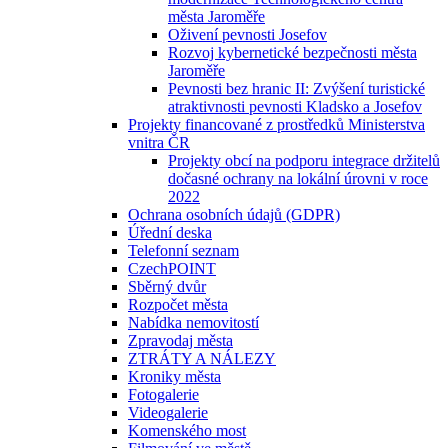
města Jaroměře
Oživení pevnosti Josefov
Rozvoj kybernetické bezpečnosti města
Jaroměře
Pevnosti bez hranic II: Zvýšení turistické
atraktivnosti pevnosti Kladsko a Josefov
Projekty financované z prostředků Ministerstva
vnitra ČR
Projekty obcí na podporu integrace držitelů
dočasné ochrany na lokální úrovni v roce
2022
Ochrana osobních údajů (GDPR)
Úřední deska
Telefonní seznam
CzechPOINT
Sběrný dvůr
Rozpočet města
Nabídka nemovitostí
Zpravodaj města
ZTRÁTY A NÁLEZY
Kroniky města
Fotogalerie
Videogalerie
Komenského most