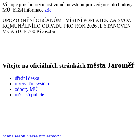
Věnujte prosím pozornost volnému vstupu pro veřejnost do budovy
MÚ, bližsí informace
zde
.
UPOZORNĚNÍ OBČANŮM - MÍSTNÍ POPLATEK ZA SVOZ
KOMUNÁLNÍHO ODPADU PRO ROK 2026 JE STANOVEN
V ČÁSTCE 700 Kč/osobu
města
Jaroměř
Vítejte na oficiálních stránkách
úřední deska
rezervační systém
odbory MÚ
městská policie
Mapa webu
Verze pro seniory