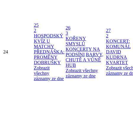
25
26
2
27
3
HOSPODSKÝ
2
KOŘENY
KVÍZ U
KONCERT:
SMYSLŮ
MATCHY
KOMUNÁL
KONCERTY NA
24
PŘEDNÁŠKA:
DAVID
PODSÍNI
BARVY,
PROMĚNY
KUDRNA
CHUTĚ A VŮNĚ
DOBRUŠKY
KVARTET
HUB
Zobrazit
Zobrazit všec
Zobrazit všechny
všechny
záznamy ze d
záznamy ze dne
záznamy ze dne