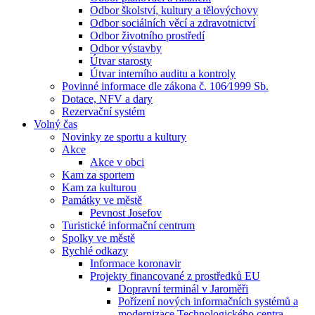
Odbor školství, kultury a tělovýchovy
Odbor sociálních věcí a zdravotnictví
Odbor životního prostředí
Odbor výstavby
Útvar starosty
Útvar interního auditu a kontroly
Povinné informace dle zákona č. 106⁄1999 Sb.
Dotace, NFV a dary
Rezervační systém
Volný čas
Novinky ze sportu a kultury
Akce
Akce v obci
Kam za sportem
Kam za kulturou
Památky ve městě
Pevnost Josefov
Turistické informační centrum
Spolky ve městě
Rychlé odkazy
Informace koronavir
Projekty financované z prostředků EU
Dopravní terminál v Jaroměři
Pořízení nových informačních systémů a
modernizace Technologického centra