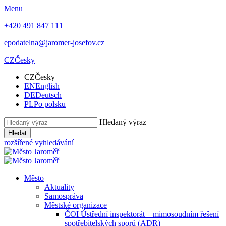
Menu
+420 491 847 111
epodatelna@jaromer-josefov.cz
CZ
Česky
CZ
Česky
EN
English
DE
Deutsch
PL
Po polsku
Hledaný výraz
Hledat
rozšířené vyhledávání
Město
Aktuality
Samospráva
Městské organizace
ČOI Ústřední inspektorát – mimosoudním řešení
spotřebitelských sporů (ADR)