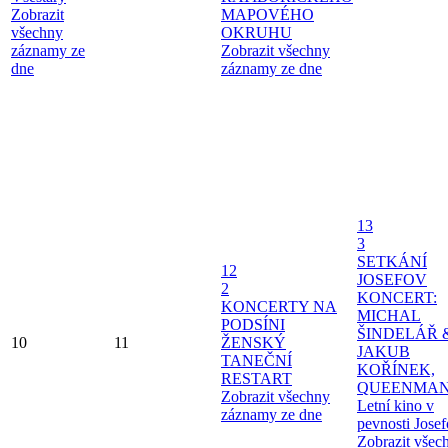
Zobrazit
MAPOVÉHO
všechny
OKRUHU
záznamy ze
Zobrazit všechny
dne
záznamy ze dne
13
3
SETKÁNÍ
12
JOSEFOV
2
KONCERT:
KONCERTY NA
MICHAL
PODSÍNI
ŠINDELÁŘ 
10
11
ŽENSKÝ
JAKUB
TANEČNÍ
KOŘÍNEK,
RESTART
QUEENMAN
Zobrazit všechny
Letní kino v
záznamy ze dne
pevnosti Jose
Zobrazit všec