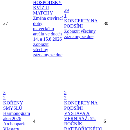
HOSPODSKÝ
KVÍZ U
29
MATCHY
1
Změna otevírací
KONCERTY NA
27
doby
30
PODSÍNI
plaveckého
Zobrazit všechny
areálu ve dnech
záznamy ze dne
14. a 15.8.2026
Zobrazit
všechny
záznamy ze dne
3
5
2
2
KOŘENY
KONCERTY NA
SMYSLŮ
PODSÍNI
Harmonogram
VÝSTAVA A
akcí 2026
VERNISÁŽ: 55.
4
6
Archeopark
ROČNÍK
Všestary
RATIBOŘICKÉHO